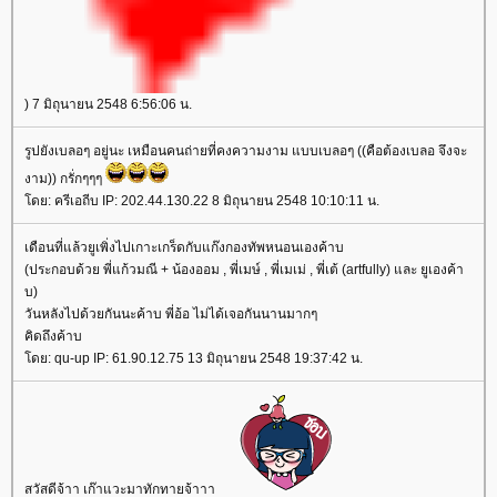
) 7 มิถุนายน 2548 6:56:06 น.
รูปยังเบลอๆ อยู่นะ เหมือนคนถ่ายที่คงความงาม แบบเบลอๆ ((คือต้องเบลอ จึงจะ
งาม)) กรั่กๆๆๆ
ดย: ครีเอถีบ IP: 202.44.130.22 8 มิถุนายน 2548 10:10:11 น.
เดือนที่แล้วยูเพิ่งไปเกาะเกร็ดกับแก๊งกองทัพหนอนเองค้าบ
(ประกอบด้วย พี่แก้วมณี + น้องออม , พี่เมษ์ , พี่เมเม่ , พี่เต้ (artfully) และ ยูเองค้า
บ)
วันหลังไปด้วยกันนะค้าบ พี่อ้อ ไม่ได้เจอกันนานมากๆ
คิดถึงค้าบ
ดย: qu-up IP: 61.90.12.75 13 มิถุนายน 2548 19:37:42 น.
สวัสดีจ้าา เก๊าแวะมาทักทายจ้าาา
doctorlife
ulthera
กกระชับ
ศัลยกรรมเสริมจมูก
เสริมจมูก
Acne