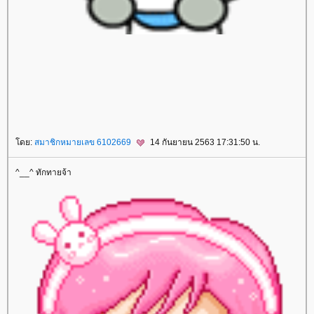
สปาชา
sparsha
A Moment of Bride
เจ้าสาว
เสริมจมูก
ศัลยกรรมเสริมจมูก
ศัลยกรรมจมูก
Freeze Shaping
สลายไขมันด้วยความเย็น
ลดเซลลูไลท์
Leg Squeezing
ผิวเปลือกส้ม
FIS
หน้าท้องใหญ่
ตัวเล็กแต่มีพุง
Body Contouring
ลดสัดส่วนทั้งตัว
ลดปีกด้านหลัง
เนื้อปลิ้นรักแร้
เนื้อปลิ้น
Build Muscle
สร้างกล้ามเนื้อ
กล้ามเนื้อหน้าท้อง
TM Former
สลายไขมันหนา
สลายไขมัน
ลดไขมัน
Lock Shape
รักษารูปร่าง
Renew Perfect Body
สลายไขมัน
ลดสัดส่วน
Oxy Peel
ทำความสะอาดหน้า
ทำความสะอาดหน้าแบบล้ำลึก
ก
กระชับ
Ulthera
ปรับรูปหน้า
ปัญหาผิวหย่อนคล้อ
Beauty Shape
สลายไขมันแบบเร่งด่วน
ลดไขมัน
ลดเซลลูไลท์
ผิวเปลือกส้ม
Anti Cellulite & Slim Program
Hip Shape
สลายไขมันสะโพก
กระชับผิว
Sexy Mama
ม่หลังคลอด
รอยแตกลา
ปรับรูปร่าง
ด็อกเตอร์
ไลฟ์
doctorlife
ศัลยกรรมเสริมจมูก
ศัลยกรรมจมูก
เสริมจมูก
Cellulysis
สลายไขมัน
ulthera
กกระชับ
Acne Clear
รักแร้ขาวเนียน
เลเซอร์กำจัดขนถาวร
กำจัดขน
ร้อยไหม
Freeze V Lift
กำจัดไขมันด้วยความเย็น
PRP ผิวหน้า
PRP ผมบาง
ผมร่วง
เลเซอร์กระชับ
ช่องคลอด
กระชับช่องคลอด
Love Fit
Freeze Shaping
สลายไขมันด้วยความเย็น
Cell Repair
ผิวขาวใส
ลดสัดส่วน
ปรับรูปร่าง
TM Former
Perfect Shape
สลายไขมันแบบเร่งด่วน
ฟิลเลอร์
Filler
รักษาหลุมสิว
Subcision
Dual Yellow
เลเซอร์หน้าใส
Love Fit
ปัญหาปัสสาวะเล็ด
ปัสสาวะเล็ด
Oxy Bright
ทำความสะอาดรูขุมขน
Bye Bye Fat
ลดไขมัน
Luminous
สงสีฟ้า
รักษาสิว
ฆ่าเชื้อสิว
ABO Active 3D Toxin
IV Drip
เพื่อสุขภาพและความงาม
Viva Lift
กกระชับผิว
ห้ใจ
สุขภาพ
ดย:
สมาชิกหมายเลข 6102669
14 กันยายน 2563 17:31:50 น.
^__^ ทักทายจ้า