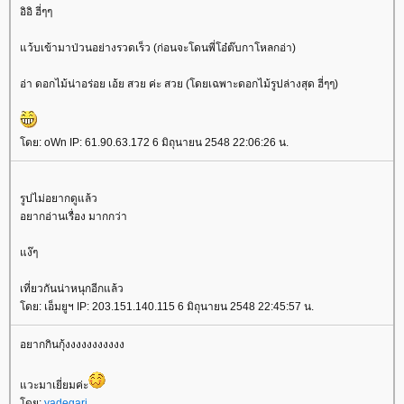
อิอิ ฮี่ๆๆ
ว้บเข้ามาป่วนอย่างรวดเร็ว (ก่อนจะโดนพี่โอ๋ต๊บกาโหลกอ่า)
อ่า ดอกไม้น่าอร่อย เอ้ย สวย ค่ะ สวย (โดยเฉพาะดอกไม้รูปล่างสุด ฮี่ๆๆ)
ดย: oWn IP: 61.90.63.172 6 มิถุนายน 2548 22:06:26 น.
รูปไม่อยากดูแล้ว
อยากอ่านเรื่อง มากกว่า
ง๊ๆ
เที่ยวกันน่าหนุกอีกแล้ว
ดย: เอ็มยูฯ IP: 203.151.140.115 6 มิถุนายน 2548 22:45:57 น.
อยากกินกุ้งงงงงงงงงงง
วะมาเยี่ยมค่ะ
ดย:
yadegari