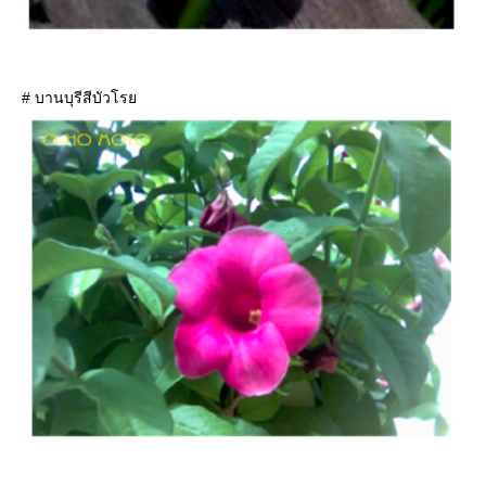
# บานบุรีสีบัวโร