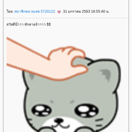
Clear
Cellulysis
sparsha
ห้ใจ
สุขภาพ
ดย:
สมาชิกหมายเลข 5720122
31 มกราคม 2563 16:55:40 น.
สวัสดีน๊าาา ทักทายจ้าาาา อิอิ