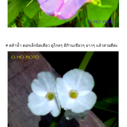
# คล้าน้ำ ดอกเล็กนิดเดียว ดูไกลๆ มีก้านเขียวๆ ยาวๆ แล้วสวยดีค่ะ