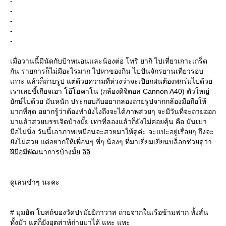
-
-
-
-
-
เมื่อวานนี้มีนัดกับป้าหนอนและน้องต่อ โทริ ยากิ ไปเที่ยวเกาะเกร็ด
กัน รายการก็ไม่มีอะไรมาก ไปหาของกิน ไปปั่นจักรยานเที่ยวรอบ
เกาะ แล้วก็ถ่ายรูป แต่ด้วยความที่ห่วงว่าจะเปียกฝนต้องพกร่มไปด้ว
เราเลยขี้เกียจเอา โอ้โฮคาโน (กล้องดิจิตอล Cannon A40) ตัวใหญ่
ักษ์ไปด้วย มันหนัก ประกอบกับอยากลองถ่ายรูปจากกล้องมือถือให้
มากที่สุด อยากรู้ว่าต้องทำยังไงถึงจะได้ภาพสวยๆ จะมีวันที่จะถ่ายออก
มาแล้วสวยบรรเจิดบ้างมั้ย เท่าที่ลองแล้วก็ยังไม่ค่อยคุ้น คือ มันเบา
มือไม่นิ่ง วันนี้เอาภาพเหมือนจะสวยมาให้ดูค่ะ จะแปะอยู่เรื่อยๆ ถึงจะ
ังไม่สวย แต่อยากให้เพื่อนๆ พี่ๆ น้องๆ ที่มาเยี่ยมเยียนบล็อกช่วยดูว่า
ฝีมือมีพัฒนาการบ้างมั้ย อิอิ
ดูเล่นขำๆ นะคะ
# มุมฮิต โบสถ์ของวัดปรมัยยิกาวาส ถ่ายจากในเรือข้ามฟาก ทั้งสั่น
ทั้งมัว แต่ก็ยังอุตส่าห์ถ่ายมาได้ แหะ แหะ