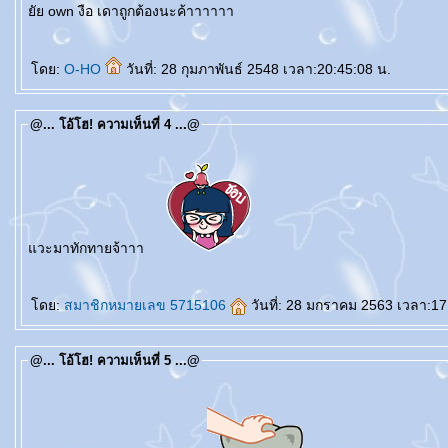
ัย own งือ เดาถูกต้องนะค้าาาาาา
ดย:
O-HO
วันที่: 28 กุมภาพันธ์ 2548 เวลา:20:45:08 น.
@... โอ้โฮ! ความเห็นที่ 4 ...@
วะมาทักทายจ้าาา
doctorlife
ulthera
กกระชับ
ศัลยกรรมเสริมจมูก
เสริมจมูก
Acne Clear
Cellulysis
sparsha
ห้ใจ
สุขภ
ดย:
สมาชิกหมายเลข 5715106
วันที่: 28 มกราคม 2563 เวลา:17
@... โอ้โฮ! ความเห็นที่ 5 ...@