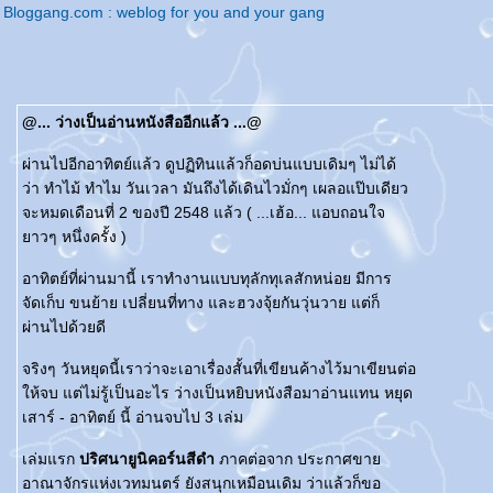
Bloggang.com : weblog for you and your gang
@... ว่างเป็นอ่านหนังสืออีกแล้ว ...@
ผ่านไปอีกอาทิตย์แล้ว ดูปฏิทินแล้วก็อดบ่นแบบเดิมๆ ไม่ได้
ว่า ทำไม้ ทำไม วันเวลา มันถึงได้เดินไวมั่กๆ เผลอแป๊บเดียว
จะหมดเดือนที่ 2 ของปี 2548 แล้ว ( ...เฮ้อ... แอบถอนใจ
าวๆ หนึ่งครั้ง )
อาทิตย์ที่ผ่านมานี้ เราทำงานแบบทุลักทุเลสักหน่อย มีการ
จัดเก็บ ขนย้าย เปลี่ยนที่ทาง และฮวงจุ้ยกันวุ่นวาย แต่ก็
ผ่านไปด้วยดี
จริงๆ วันหยุดนี้เราว่าจะเอาเรื่องสั้นที่เขียนค้างไว้มาเขียนต่อ
ห้จบ แต่ไม่รู้เป็นอะไร ว่างเป็นหยิบหนังสือมาอ่านแทน หยุด
เสาร์ - อาทิตย์ นี้ อ่านจบไป 3 เล่ม
เล่มแรก
ปริศนายูนิคอร์นสีดำ
ภาคต่อจาก ประกาศขา
อาณาจักรแห่งเวทมนตร์ ยังสนุกเหมือนเดิม ว่าแล้วก็ขอ