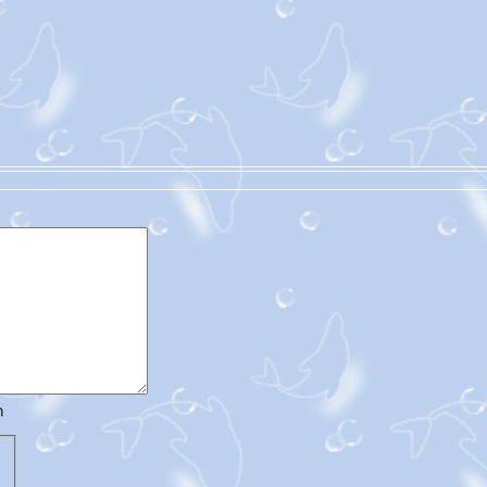
าแห้ง
อาการนอนกรน
วิธีลดไขมันทั้งตัว
ผิวขาว
ผิวหน้า
ผู้หญิงนอนกรน
หน้ากระจ่างใส
วิธีลดไขมันในร่างกา
หน้าเนียนใส
หน้าเนียน
หน้าหมองคล้ำเกิดจาก
กดสิวใกล้ฉัน
กดสิวเสี้ยน
กดสิว
หน้าใส
สิวอุดตัน
หน้าหมองคล้ำ
สิวอักเสบ
สิว
สิวหัวช้าง
หน้าขาว
สิวขึ้นคาง
สิวผด
ครีมลดรอยสิว
วิธีแก้การนอนกรนผู้ชา
ก้อาการนอนกรนผู้หญิง
วิธีลดหน้าท้องเร่งด่วน
Sculpsure
ลดไขมันในร่างกา
วิธีลดไขมัน
ลดไขมันต้นขา
สลายไขมันหน้า
ไตรกลีเซอไรด์
เซลลูไลท์
วิธีแก้นอนกรน
ลดไขมัน
Coolsculpt
ามเย็น
Ultraformer MPT ราคา
ลดเซลลูไลท์
ฟิลเลอร์แก้มตอบราคา
CoolSculpting vs Emsculpt
ลดน้ำหนัก
วิธีสลายไขมัน
สลายไขมัน
Alexandrite Laser
Dynamic Tech
Morpheus Pro
สารเติมเต็ม
ฟิลเลอร์แท้
ฟิลเลอร์ปลอม
เลเซอร์ขนหน้าอก
Coolsculpting vs Coolsculpting Elite
Morpheus8 ราคา
สลายไขมันด้วยความเย็นราคา
สลายไขมันด้วยความเย็น
ฟิลเลอร์ใต้ตาราคา
ดึงหน้า
Ultherapy Prime vs Ulthera SPT
IPL
เลเซอร์ขนแขน
YAG Laser
Diode Laser
ไฮยาลูรอน
ฟิลเลอร์น้องชายอันตรายไหม
ฉีดสิว
Emtone
1 week 1 Kilo
ลดน
ใส
ฟิลเลอร์ร่องแก้มราคา
ฟิลเลอร์ยกหน้า
ฟิลเลอร์หลุมสิว
หลังฉีดฟิลเลอร์กี่วันหายบวม
หลังฉีดฟิลเลอร์
หลังฉีดฟิลเลอร์ปาก
Apex
ห้ใจ
สุขภาพ
ก