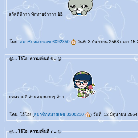
สวัสดีน๊าาา ทักทายจ้าาาา อิอิ
สปาชา
sparsha
A Moment of Bride
เจ้าสาว
เสริมจมูก
ศัลยกรรมเสริมจมูก
ศัลยกร
ulthera
กกระชับ
Acne Clear
รักแร้ขาวเนียน
เลเซอร์กำจัดขนถาวร
กำจัดขน
ร้อยไหม
Freeze V Lift
กำจัดไขมันด้วยความเย็น
PRP ผิวหน้า
PRP ผมบาง
ผมร่วง
เลเซอร์กระชับช่องคลอด
กระชับช่องคลอด
Love Fit
Freeze Shaping
สลายไขมันด้วยความเย็น
Cell 
Drip
เพื่อสุขภาพและความงาม
Viva Lift
กกระชับผิว
ห้ใจ
สุขภาพ
ดย:
สมาชิกหมายเลข 6092350
วันที่: 3 กันยายน 2563 เวลา:15:
@... โอ้โฮ! ความเห็นที่ 6 ...@
บทความดี อ่านสนุกมากๆ ค้าา
ปรแกรมลดน้ำหนัก
ปรแกรมลดความอ้วน
ปรแกรมอาหารลดน้ำหนัก
ป
ดย: โอ้โฮ! (
สมาชิกหมายเลข 3300210
) วันที่: 12 มิถุนายน 25
@... โอ้โฮ! ความเห็นที่ 7 ...@