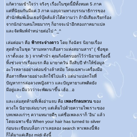
ก้ความเข้าใจว่า จริงๆ เรื่องในชุดนี้มีทั้งหมด 5 ภาค
ต่ที่นิยมกันมีแค่ 3 ภาค แอบถามทางบรรณาธิการของ
สำนักพิมพ์เอ็นเธอร์บุ๊คส์แล้วได้ความว่า ถ้ามีเสียงเรียกร้อง
จากนักอ่านคนไทยมากๆ ก็อาจจะนำอีกสองภาคมาแปล
ละจัดพิมพ์จำหน่ายต่อไป ^_^
เล่มต่อมา คือ
ฟ้ากระจ่างดาว
ดย กิ่งฉัตร นิยายเรื่อง
สุดท้ายในชุด "สามทหารเสือสาวแห่งสยามสาร" ( ชื่อชุด
เราตั้งเอง :b ) จากคำนำ คุณกิ่งฉัตรบอกไว้ว่านิยายเรื่องนี้
ทิ้งช่วงจากเรื่องแรก คือ มายาตวัน ถึงสิบปี ทำให้ข้อมูล
อะไรหลายอย่างค่อนข้างล้าสมัย โดยเฉพาะเครื่องมือ
สื่อสารที่หลายอย่างเลิกใช้ไปแล้ว แต่น่าแปลกใจที่
ปัญหาการล่อลวงหญิงสาว และปัญหายาเสพติดยัง
มีอยู่และมีแววว่าจะพัฒนาขึ้น เฮ้อ...อ
ละเล่มสุดท้ายที่เพิ่งอ่านจบ คือ
เพลงรักลมหวน
ของ
ดวงใจ นิยายเล่มบางๆ แต่เต็มไปด้วยความไพเราะของ
บทเพลงเก่าๆ ความหมายดีๆ แค่ชื่อเพลงเราก็ 'อิน' แล้ว
ดยเฉพาะชื่อ When your hair has turned to silver
ก่อนจะเขียนบล็อก เราเลยลอง search หาเพลงนี้ฟัง
ก็ได้มาแค่เสียง midi ดังนี้