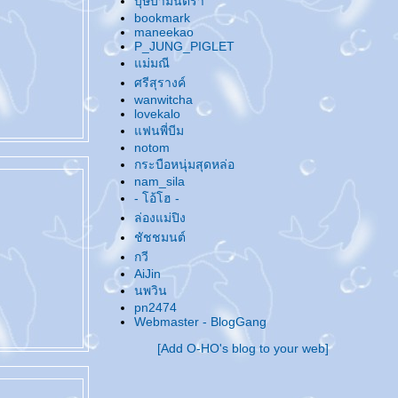
บุษบามินตรา
@... ของฝากจากทะเล ...@
bookmark
@... เธอสวยจนน่าสงสัย ? ...@
maneekao
P_JUNG_PIGLET
@... หนังสือ & ซีรีย์ ...@
ศัลยกรรมจมูก
เสริมจมูก
Cellulysis
สลายไขมัน
ม่มณี
งสีฟ้า
รักษาสิว
ฆ่าเชื้อสิว
ABO Active 3D Toxin
IV
@... เอาบุญมาฝาก ...@
ศรีสุรางค์
@... ให้ห้า ให้มึน ...@
wanwitcha
@... ดูแต่ซีรีย์ ...@
lovekalo
@... ผมสั้น & ผมยาว ...@
ฟนพี่บีม
@... กลับมาบ้าเมะอีกรอบแล้ว ทำไงดี ...@
notom
กระบือหนุ่มสุดหล่อ
@... อัพเดทชีวิต ...@
nam_sila
@... ... ...@
@... Happy New Year 2008 ...@
- โอ้โฮ -
@... Up Up Up ...@
ล่องแม่ปิง
@... ชวนไปงาน Love is all around... Seeking
ชัชชมนต์
True Love ค่ะ ...@
กวี
@... โนดาเมะ..จั..งงงงง ...@
AiJin
@... แต่งธรรมาสน์ เทศน์มหาชาติ ...@
นพวิน
@... !@#$%^&*#? ...@
pn2474
@... งานหนังสือกำลังจะมาถึงอีกแว้ว..ว..ว ...@
Webmaster - BlogGang
@... เนื้อที่โฆษณา ...@
[Add O-HO's blog to your web]
@... อัพเดทกันหน่อย ...@
@... Make you smile ...@
@... Superstars ในดวงใจ ...@