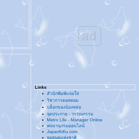
@... Tag - ความฝันของคนหน้าเหมือนคนดัง
...@
ing ทำกี่ครั้ง
Sculpsure กับ Coolsculpting
นอนกรนเกิดจาก
Morpheus8
สลายไขมันหน้าท้อง
วิธีลดพุงผู้หญิงเร่ง
@... ทำไมขยัน [น้อย] อย่างนี้ ...@
้ำหนัก
กลืนบอลลูน
Exo Hair
Reborn
หลังฉีดฟิลเลอร์คาง
ปลูกผมผู้ชา
ปลูกผมสำหรับผู้หญิง
ปลูก
@... งานหนังสือ / นักเขียนกับจิตสำนึกด้าน
ลิขสิทธิ์ ...@
ad
^o^... คู่มือลิขสิทธิ์สำหรับนักเขียน ...^o^
@... ชวนกันไปงานหนังสือ ...@
@... แท็กกันอีกแล้ว ...@
@... กลับมาแล้ว ...@
@... สวัสดีปีใหม่จีน ...@
@... เทศกาลแห่งความรัก ...@
@... ของ [ที่ไม่ได้ตั้งใจ] สะสม ...@
@... ของสะสม ...@
Links
@... แท็ก แถ็ก ...@
สำนักพิมพ์แจ่มใส
@... ??? ...@
วิชาการดอทคอม
@... สวัสดีปีหมู... ท้อง...ทอง ...@
บล็อกของน้องหล่อ
@... ในลิ้นชัก ...@
จุดประกาย - วรรณกรรม
@... มีแต่ความรู้สึกดี๊ดี ...@
Metro Life - Manager Online
@... Charity Love Charity Party ...@
พจนานุกรมออนไลน์
@... บานชื่น - ชื่นบาน ...@
JapanKiKu.com
@... มั่ง มี ศรี สุข ...@
หอสมุดแห่งชาติ