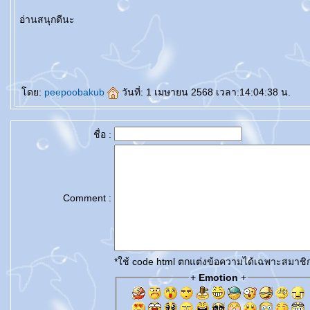
อ่านสนุกดีนะ
สิวอุดตันหัวขาว
รักษากระลึก
Collagen
รักษาฝ้า
รักษาฝ้าแดด
จุดด่างดำคือ
รักษาฝ้ากระ
สิวหัวดำ
ฝ้าแดด
จุดด่างดำ
ฝ้ากระ
หน้าเป็นฝ้า
ฝ้า
สิวไรผม
สิวอุดตันไม่มีหัว
สิวอุดตันเกิดจาก
สิวฮอร์โมน
คอลลาเจน
สิวไขมัน
สิวหัวแข็ง
AviClear
AviClear Laser
สิวไต
สิวเสี้ยน
หน้าขาวใส
หน้าแพ้สาร
สิวข้าวสาร
หน้าใสไร้สิว
หน้าไหม้แดด
สิวหัวขาว
หน้
ด่วน 3 วัน
Body Slim
ลดไขมันทั้งตัว
วิธีลดพุงผู้ชา
Morpheus8 กับ Ulthera
ลดพุงเร่งด่วน
วิธีลดไขมันต้นขา
ลดพุง
ดูดไขมัน
วิธีลดหน้าท้อง
สลายไขมันด้วยความเย็น
คอเลสเตอรอล
รมย์รวินท์คลินิก สาขา
romrawin
รมย์รวินท์
ฉีดใต้ตา
ครีมทาใต้ตา
ขอบตาดำ
Sculptra ราคา
ริ้วรอยใต้ตา
เบ้าตาลึก
ต้ตาบวม
ต้ตาดำ
Plinest
Pico หลุมสิว
เลเซอร์ฝ้า
เลเซอร์ฝ้า กระ
IV Weight Loss
Thermage Body
Pico Laser ราคา
สิว
กลืนบอลลูนราคา
วิธีลดน้ำหนัก
วิธีแก้อาการนอนกรน
อาการนอนกรน
บทความโปรแกรมรักษาอาการนอนกรน
เลเซอร์รีแพร์
ดึงหน้าที่ไหนดี
ผ่าตัดดึงหน้าราคา
Thermage FLX
ผ่าตัดดึงหน้า
ดึงหน้าราคา
ผ่าตัดดึงหน้าที่ไหนดี
ดึงหน้า vs ร้อยไหม
ศัลยกรรมดึงหน้าราคา
เครื่องสลายไขมันด้วยคว
ผมถาวร
ปลูกผม FUE
ปลูกผม
เลเซอร์รักแร้ขาว
เลเซอร์ขน
เลเซอร์บิกินี่
เลเซอร์ขนน้องสาว
เลเซอร์ขนหน้า
เลเซอร์บิกินี่
เลเซอร์ขนบราซิลเลี่ยน
เลเซอร์ขนขา
เลเซอร์หนวด
เลเซอร์เครา
เลเซอร์รักแร้
กำจัดขนถาวร
เลเซอร์ขน
เลเซอร์รอยสิว
Pico Laser
Juvederm
Volite
Harmonyca
Profhilo
Skinvive
Sculptra vs ฟิลเลอร์
Sculptra
บทความฉีดหน้าใส
UltraClear
AviClear Laser
AviClear
Accure Laser
Accure
บทความโปรแกรมรักษาสิว
ฟิลเลอร์ปรับรูปหน้า
ฟิลเลอร์มือ
ฟิลเลอร์หน้า
ดย:
peepoobakub
วันที่: 1 เมษายน 2568 เวลา:14:04:38 น.
ชื่อ :
Comment :
*ใช้ code html ตกแต่งข้อความได้เฉพาะสมาชิ
+
Emotion
+