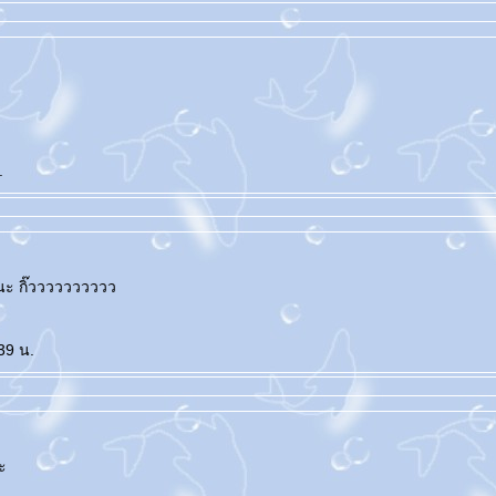
.
่ะนะ กิ๊วววววววววว
39 น.
ะ