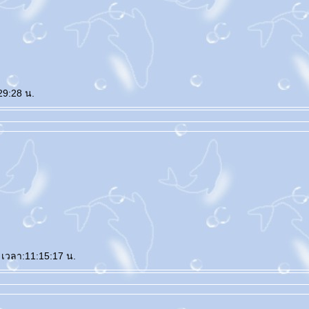
รมจมูก
Freeze Shaping
สลายไขมันด้วยความเย็น
ลดเซลลูไลท์
Leg Squeezing
ผิวเปลือกส้ม
FIS
หน้าท้องใหญ่
ตัวเล็กแต่มีพุง
Body Contouring
ลดสัดส่วนทั้งตัว
ลดปีกด้านหลัง
เนื้อปลิ้นรักแร้
เนื้อปลิ้น
Build Muscle
สร้างกล้ามเนื้อ
กล้ามเนื้อหน้าท้อง
doctorlife
ศัลยกรรมเสริมจมูก
Repair
ผิวขาวใส
ลดสัดส่วน
ปรับรูปร่าง
TM Former
Perfect Shape
สลายไขมันแบบเร่งด่วน
ฟิลเลอร์
Filler
รักษาหลุมสิว
Subcision
Dual Yellow
เลเซอร์หน้าใส
Love Fit
ปัญหาปัสสาวะเล็ด
ปัสสาวะเล็ด
Oxy Bright
ทำความสะอาดรูขุมขน
Bye Bye Fat
ลดไขมัน
Luminous
ส
29:28 น.
รแกรมลดพุง
ปรแกรมลดน้ำหนัก
ลดน้ำหนักแบบไม่ต้องออกกำลังกา
ลดความอ้วนแบบไม่ออกกําลังกา
ลดความอ้วน 2 เดือน
วิธีลดไขมันหน้าท้อง
ลดพุงเร่งด่วน
ลดพุงแบบเร่งด่วน
อาหารลดพุง ลดเอว เร่งด่วน
64 เวลา:11:15:17 น.