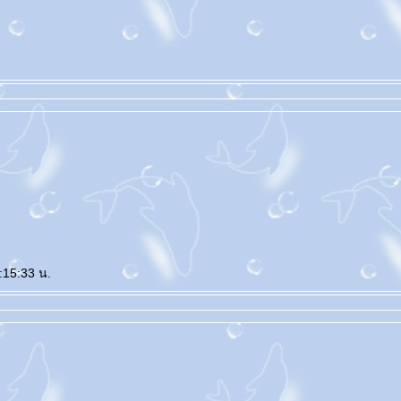
าพ
:15:33 น.