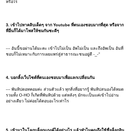
หรือไร
3. เข้าไปหาคลิบเด็ดๆ จาก Youtube ที่ตนเองชอบมากที่สุด หรือจาก
ที่อื่นก็ได้มาโพสให้ชมกันซะดีๆ
--- อันนี้ขอผ่านได้มะคะ เข้าไปไม่เป็น อัพไม่เป็น และถึงอัพเป็น อันที่
ชอบก็ไม่เหมาะกับการเผยแพร่สู่สาธารณะชนอยู่ดี -_-"
4. บอกลิ้งเว็บไซต์ที่ตนเองชอบมาเพื่อแลกเปลี่ยนกัน
--- พันทิปดอทคอมค่ะ ส่วนตัวแล้ว ทุกสิ่งที่อยากรู้ พันทิปสนองได้หมด
รวมทั้ง O-HO ก็เกิดที่พันทิปด้วย แต่หลังๆ มักจะเป็นแค่เข้าไปอ่าน
อย่างเดียว ไม่ค่อยได้ตอบอะไรเท่าไร
5. เข้ามาในโลกบล็อกแกงค์ได้อย่างไร แล้วทำไมคุณถึงใช้ชื่อล็อกอิน