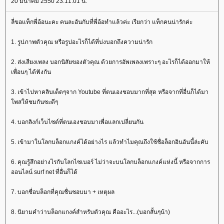
20 มีนาคม 2550 23:11:01 น.
ลี่ขอแท็กพี่อ้อนะคะ คนละอันกับที่พี่อ้อทำแล้วค่ะ เรียกว่า แท็กคนน่ารักค่ะ
1. รูปภาพตัวคุณ หรือรูปอะไรก็ได้ที่บ่งบอกถึงความน่ารัก
2. ส่งเสียงเพลง บอกนิสัยของตัวคุณ ด้วยการอัพเพลงเพราะๆ อะไรก็ได้ออกมาให้
เพื่อนๆ ได้ฟังกัน
3. เข้าไปหาคลิบเด็ดๆจาก Youtube ที่ตนเองชอบมากที่สุด หรือจากที่อื่นก็ได้มา
พสให้ชมกันซะดีๆ
4. บอกลิงก์เว็บไซต์ที่ตนเองชอบมาเพื่อแลกเปลี่ยนกัน
5. เข้ามาในโลกบล็อกแกงค์ได้อย่างไร แล้วทำไมคุณถึงใช้ชื่อล็อกอินอันนี้ล่ะคับ
6. คุณรู้สึกอย่างไรกับโลกไซเบอร์ ไม่ว่าจะบนโลกบล็อกแกงค์แห่งนี้ หรือจากการ
ออนไลน์ surf net ที่อื่นก็ได้
7. บอกชื่อบล็อกที่คุณชื่นชอบมา + เหตุผล
8. นิยามคำว่าบล็อกแกงค์สำหรับตัวคุณ คืออะไร...(บอกสั้นๆน้า)