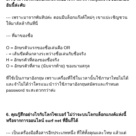
อันนี้ล่ะคับ
--- เพราะมาจากพันทิปค่ะ ตอนมีบล็อกแก๊งค์ใหม่ๆ เขาแปะเชิญชวน
ห้มาลัลล้ากันที่นี่
--- ที่มาของชื่อ
O = อักษรตัวแรกของชื่อเล่นคือ OR
- = เส้นขีดคั่นกลางระหว่างชื่อเล่นกับชื่อจริง
H = อักษรตัวที่สองของชื่อจริง
O = อักษรตัวที่สาม (นับจากท้าย) ของนามสกุล
ที่ใช้เป็นภาษาอังกฤษ เพราะเครื่องที่ใช้ในเวลานั้นใช้ภาษาไทยไม่ได้
ละจำไม่ได้ว่าใครแนะนำว่าใช้ภาษาอังกฤษสมัครและกำหนด
password จะสะดวกกว่าค่ะ
6. คุณรู้สึกอย่างไรกับโลกไซเบอร์ ไม่ว่าจะบนโลกบล็อกแกงค์แห่งนี้
หรือจากการออนไลน์ surf net ที่อื่นก็ได้
--- เป็นเครื่องมือสื่อสารอีกประเภทหนึ่ง ที่ให้ทั้งคุณและโทษ แล้วแต่