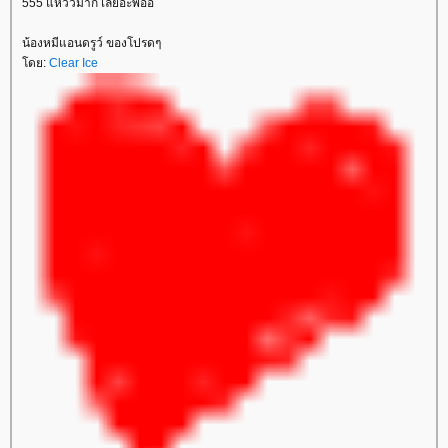
555 แหววมาก เลยอะพี่อ้อ
น้องหมีแอนดรูว์ ของโปรดๆ
ดย:
Clear Ice