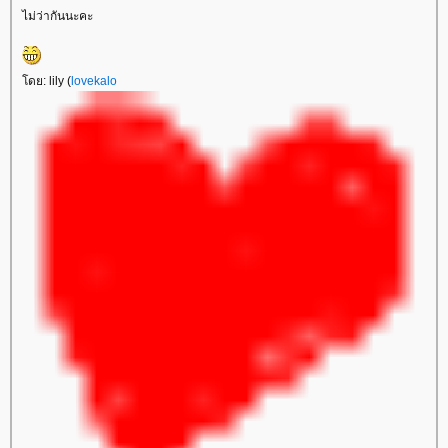
ไม่ว่ากันนะคะ
ดย: lily (
lovekalo