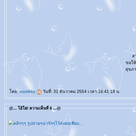
สว
ดย:
nootikky
วันที่: 31 ธันวาคม 2554 เวลา:16:41:18 น.
@... โอ้โฮ! ความเห็นที่ 6 ...@