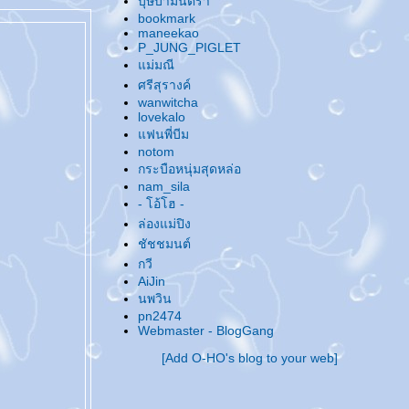
บุษบามินตรา
@... ของฝากจากทะเล ...@
bookmark
@... เธอสวยจนน่าสงสัย ? ...@
maneekao
P_JUNG_PIGLET
@... หนังสือ & ซีรีย์ ...@
ม่มณี
@... เอาบุญมาฝาก ...@
ศรีสุรางค์
@... ให้ห้า ให้มึน ...@
wanwitcha
@... ดูแต่ซีรีย์ ...@
lovekalo
@... ผมสั้น & ผมยาว ...@
ฟนพี่บีม
@... กลับมาบ้าเมะอีกรอบแล้ว ทำไงดี ...@
notom
กระบือหนุ่มสุดหล่อ
@... อัพเดทชีวิต ...@
nam_sila
@... ... ...@
@... Happy New Year 2008 ...@
- โอ้โฮ -
@... Up Up Up ...@
ล่องแม่ปิง
@... ชวนไปงาน Love is all around... Seeking
ชัชชมนต์
True Love ค่ะ ...@
กวี
@... โนดาเมะ..จั..งงงงง ...@
AiJin
@... แต่งธรรมาสน์ เทศน์มหาชาติ ...@
นพวิน
@... !@#$%^&*#? ...@
pn2474
@... งานหนังสือกำลังจะมาถึงอีกแว้ว..ว..ว ...@
Webmaster - BlogGang
@... เนื้อที่โฆษณา ...@
[Add O-HO's blog to your web]
@... อัพเดทกันหน่อย ...@
@... Make you smile ...@
@... Superstars ในดวงใจ ...@