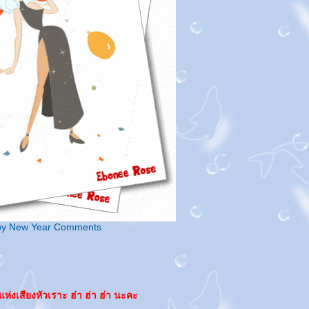
y New Year Comments
ีแห่งเสียงหัวเราะ ฮ่า ฮ่า ฮ่า นะคะ