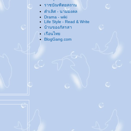
@... ลองของใหม่ ...@
ราชบัณฑิตยสถาน
@... ประกาศตัว 'กิ๊ก' คนใหม่ ...@
คำเลิศ - นามมงคล
@... กลุ่มย่อย 'งานฝีมือ' เป็นเหตุ ...@
Drama - wiki
Life Style - Read & Write
@... ณ อุทยานนี้งามด้วยจามจุรี ...@
บ้านของภัสรสา
@... มิถุนาที่ผ่านมา ...@
เรือนไท
@... ธ ทรงเป็นศูนย์รวมใจไทยทั้งชาติ ...@
BlogGang.com
@... เปิดบล็อกคุยกัน ...@
@... ไปเที่ยวมาค่ะ ...@
@... มาน่ารักใกล้ๆ หน่อย ...@
@... สุขสันต์วันสงกรานต์ ...@
@... งานหนังสือครั้งนี้ - เสียหายไม่มาก ...@
@... แนะนำนิยายเผื่อคนไปงานหนังสือครั้งนี้
...@
@... สุสานหิ่งห้อย ...@
@... Beautiful Every Day ...@
@... ขอระบายหน่อย ...@
@... เก็บมาฝากจากฟอร์เวิร์ดเมล์ ...@
@... มิติมหัศจรรย์แห่งรัก ...@
@... ขุมทรัพย์ที่ปลายฝัน ...@
@... โรคประจำปี ...@
@... ทบทวนประจำปี ...@