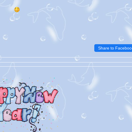
Share to Faceboo