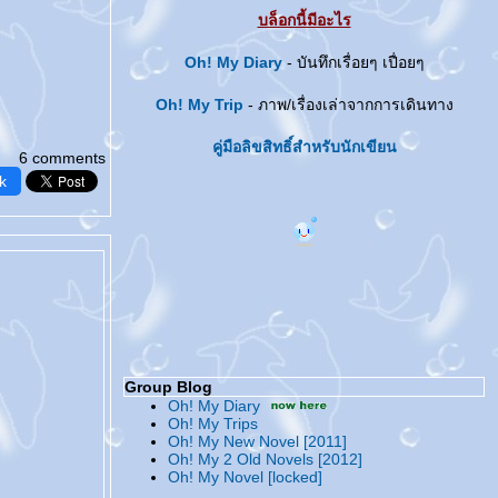
บล็อกนี้มีอะไร
Oh! My Diary
- บันทึกเรื่อยๆ เปื่อยๆ
Oh! My Trip
- ภาพ/เรื่องเล่าจากการเดินทาง
คู่มือลิขสิทธิ์สำหรับนักเขียน
6 comments
k
Group Blog
Oh! My Diary
Oh! My Trips
Oh! My New Novel [2011]
Oh! My 2 Old Novels [2012]
Oh! My Novel [locked]