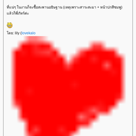
ที่แน่ๆ ในงานก็จะซื้อสะพานอธิษฐาน (เหตุเพราะสาระสะมา + หน้าปกสีชมพู)
ล้วก็พี่ภัทร์ค่ะ
ดย: lily (
lovekalo