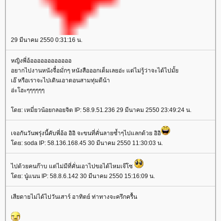
29 มีนาคม 2550 0:31:16 น.
หญิงพี่อ้ออออออออออออ
อยากไปงานหนังจื๋อมั่กๆ หนังสือออกเต็มเลยอ่ะ แต่ไม่รู้ว่าจะได้ไปมั้
เอ๊ หรือเราจะไปเดินเอาตอนสามทุ่มดีน้า
อ่ะโฮะๆๆๆๆๆๆ
ดย: เหมี่ยวน้อยกลอยจิต IP: 58.9.51.236 29 มีนาคม 2550 23:49:24 น.
เจอกันวันพรุ่งนี้คับพี่อ้อ อิอิ จะขนที่คั่นลายซ้ำๆไปแลกด้วย อิอิ
ดย: soda IP: 58.136.168.45 30 มีนาคม 2550 11:30:03 น.
ไปด้วยคนก๊าบ แต่ไม่มีที่คั่นเอาไปขอได้ไหมเจ๊โซ
ดย: นู๋แนน IP: 58.8.6.142 30 มีนาคม 2550 15:16:09 น.
เสียดายไม่ได้ไปวันเสาร์ อาทิตย์ ท่าทางจะครึกครื้น