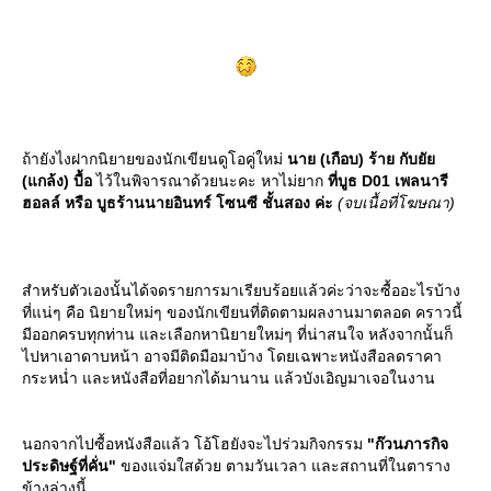
ถ้ายังไงฝากนิยายของนักเขียนดูโอคู่ใหม่
นาย (เกือบ) ร้าย กับยั
(แกล้ง) บื้อ
ไว้ในพิจารณาด้วยนะคะ หาไม่ยาก
ที่บูธ D01 เพลนารี
ฮอลล์ หรือ บูธร้านนายอินทร์ โซนซี ชั้นสอง ค่ะ
(จบเนื้อที่โฆษณา)
สำหรับตัวเองนั้นได้จดรายการมาเรียบร้อยแล้วค่ะว่าจะซื้ออะไรบ้าง
ที่แน่ๆ คือ นิยายใหม่ๆ ของนักเขียนที่ติดตามผลงานมาตลอด คราวนี้
มีออกครบทุกท่าน และเลือกหานิยายใหม่ๆ ที่น่าสนใจ หลังจากนั้นก็
ไปหาเอาดาบหน้า อาจมีติดมือมาบ้าง โดยเฉพาะหนังสือลดราคา
กระหน่ำ และหนังสือที่อยากได้มานาน แล้วบังเอิญมาเจอในงาน
นอกจากไปซื้อหนังสือแล้ว โอ้โฮยังจะไปร่วมกิจกรรม
"ก๊วนภารกิจ
ประดิษฐ์ที่คั่น"
ของแจ่มใสด้วย ตามวันเวลา และสถานที่ในตาราง
ข้างล่างนี้