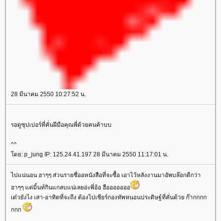
28 มีนาคม 2550 10:27:52 น.
รอดูซุปเปอร์ที่คั่นฝีมือคุณพี่ด้วยคนค้าบบ
^^
ดย: p_jung IP: 125.24.41.197 28 มีนาคม 2550 11:17:01 น.
ไปแน่นอน ฮาๆๆ ส่วนรายชื่ออหนังสือที่จะซื้อ เอาไว้หลังงานมาอัพบล๊อกดีกว่า
ฮาๆๆ แต่มิ้นท์กินแกลบแน่เลยอ่ะพี่อ้อ ฮือออออออ
เด๋วยังไง เสา-อาทิตที่จะถึง ต้องไปเชียร์กองทัพหนอนประดิษฐ์ที่คั่นด้วย ก๊ากกกก
กกก