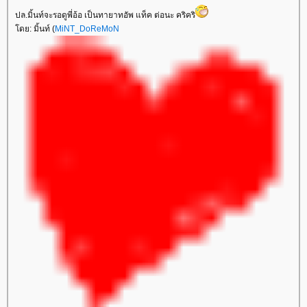
ปล.มิ้นท์จะรอดูพี่อ้อ เป็นทายาทอัพ แท็ค ต่อนะ คริคริ
ดย: มิ้นท์ (
MiNT_DoReMoN