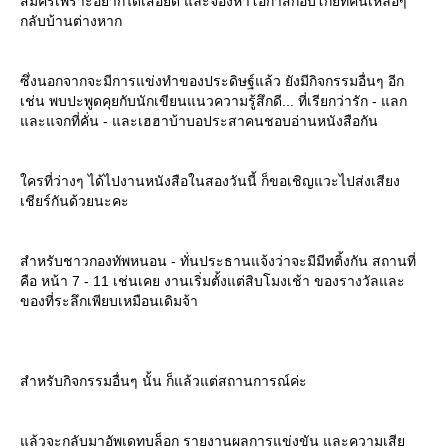
สมัครเพราะอยากได้เสื้อยืด และจ้องหาโอกาสกอบโกยที่คั่นเหลือๆ
กลับบ้านต่างหาก
ซึ่งนอกจากจะมีการแข่งทำของประดิษฐ์แล้ว ยังมีกิจกรรมอื่นๆ อีก
เช่น พบปะพูดคุยกับนักเขียนแนวความรู้สึกดี... ที่เรียกว่ารัก - แลก
ละแจกที่คั่น - และเฮฮาบ้าบอประสาคนชอบอ่านหนังสือกัน
ครที่ว่างๆ ได้ไปงานหนังสือในสองวันนี้ ก็ขอเชิญแวะไปส่งเสียง
เชียร์กันด้วยนะคะ
สำหรับชาวกองทัพหนอน - ทั่นประธานแจ้งว่าจะมีมีทติ้งกัน สถานที่
คือ หน้า 7 - 11 เช่นเคย งานเริ่มตั้งแต่สิบโมงเช้า ของรางวัลและ
ของที่ระลึกเพียบเหมือนเดิมจ้า
สำหรับกิจกรรมอื่นๆ นั้น ก็แล้วแต่สถานการณ์ค่ะ
ล้วจะกลับมาอัพเดทบล็อก รายงานผลการแข่งขัน และความเสี