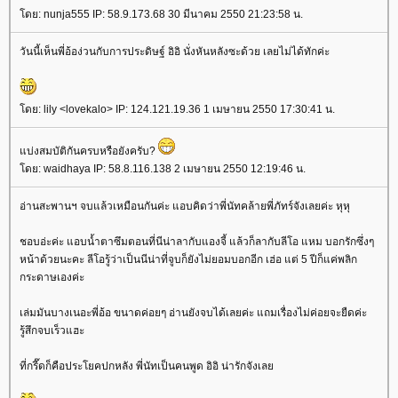
ดย: nunja555 IP: 58.9.173.68 30 มีนาคม 2550 21:23:58 น.
วันนี้เห็นพี่อ้อง่วนกับการประดิษฐ์ อิอิ นั่งหันหลังซะด้วย เลยไม่ได้ทักค่ะ
ดย: lily <lovekalo> IP: 124.121.19.36 1 เมษายน 2550 17:30:41 น.
บ่งสมบัติกันครบหรือยังครับ?
ดย: waidhaya IP: 58.8.116.138 2 เมษายน 2550 12:19:46 น.
อ่านสะพานฯ จบแล้วเหมือนกันค่ะ แอบคิดว่าพี่นัทคล้ายพี่ภัทร์จังเลยค่ะ หุหุ
ชอบอ่ะค่ะ แอบน้ำตาซึมตอนที่นีน่าลากับแองจี้ แล้วก็ลากับลีโอ แหม บอกรักซึ่งๆ
หน้าด้วยนะคะ ลีโอรู้ว่าเป็นนีน่าที่จูบก็ยังไม่ยอมบอกอีก เฮ่อ แต่ 5 ปีก็แค่พลิก
กระดาษเองค่ะ
เล่มมันบางเนอะพี่อ้อ ขนาดค่อยๆ อ่านยังจบได้เลยค่ะ แถมเรื่องไม่ค่อยจะยืดค่ะ
รู้สึกจบเร็วแฮะ
ที่กรี๊ดก็คือประโยคปกหลัง พี่นัทเป็นคนพูด อิอิ น่ารักจังเล