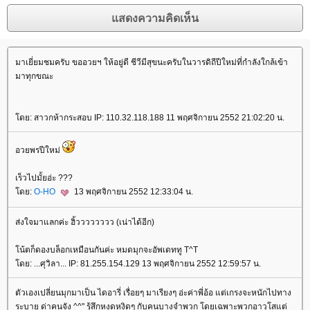
มาเยี่ยมชมครับ ขออวยฯ ให้อยู่ดี ชีวีมีสุขนะครับในวารดิถีปีใหม่ที่กำลังใกล้เข้า
มาทุกขณะ
ดย: สาวกห้ากระสอบ IP: 110.32.118.188 11 พฤศจิกายน 2552 21:02:20 น.
อวยพรปีใหม่
เร็วไปมั้ยอ่ะ ???
ดย:
O-HO
13 พฤศจิกายน 2552 12:33:04 น.
ส่งใจมาแลกค่ะ ฮิ้วววววววว (เน่าได้อีก)
น้ตก็ดองบล็อกเหมือนกันค่ะ หมดมุกจะอัพเดททู T^T
ดย: ...ศุวิลา... IP: 81.255.154.129 13 พฤศจิกายน 2552 12:59:57 น.
ตัวเองเปลี่ยนมุกมาเป็น ไดอารี่ เรื่อยๆ มาเรียงๆ อ่ะค่าพี่อ้อ แต่เกรงจะหนักไปทาง
ระบาย ด่าคนจัง ^^" รู้สึกหงุดหงิดๆ กับคนบางจำพวก โดยเฉพาะพวกอาวุโสแต่