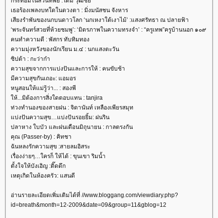
กระท่อมในสวนทิพย์ :โดม วุฒิชั
เธอร้องเพลงบทใดในดวงตา : มิ่งมนัสชน จังหาร
เสียงรำพันของนกบนดาวโลก ‘นกเหงาใต้เงาไม้’ :แสงศรัทธา ณ ปลายฟ้า
‘พระจันทร์สวยที่ห้วยชมพู’: ‘มิตรภาพในความทรงจำ’ : “ครูเทพ”ครูบ้านนอก ๑๐๙
คนทำความดี : พัสกร ทับทิมทอง
ความมุ่งหวังของนักเรียน ม.๔ : นกแสงตะวัน
ซิปต้า : กะว่าก๋า
ความสุขจากการแบ่งปันและการให้ : คนขับช้า
มีความสุขกันเถอะ: แอมอร
หนูสอนให้แม่รู้ว่า... : สองพี
ห้...มิต้องการสิ่งใดตอบแทน : tanjira
ท่วงทำนองของสายฝน : จิดานันท์ เหลืองเพียรสมุท
บ่งปันความสุข…แบ่งปันรอยยิ้ม: ฝนริน
ปลาหาง ใบบัว และฝนเดือนมิถุนายน : กาลตรงกัน
คุณ (Passer-by) : คิทชา
ฉันหลงรักความสุข :สายลมอิสระ
เรื่องง่ายๆ…ใครก็ ให้ได้ : ขุนเขา ริมน้ำ
ตั้งใจให้บังเอิญ :ติ๊ดดึก
เหตุเกิดในห้องครัว: แสนดี
อ่านรายละเอียดเพิ่มเติมได้ที่ //www.bloggang.com/viewdiary.php?
id=breath&month=12-2009&date=09&group=11&gblog=12