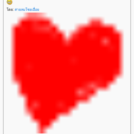
ดย:
สายลมโชยเอื่อ