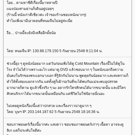
อย... ตามหาซีดีเรื่องนี้มาหลายปี
มงป่องสามย่านก็เดินอยู่บ่อยๆ
(ร้านนี้ หนังเก่าดีเชียวค่ะ เจ้าของร้านชอบหนังมากๆ)
ทำไมเพิ่งมามีเอาตอนที่หนมจีนไม่อยู่ล่ะเนี่
งือ.... ป่านนี้จะยังมีเหลืออีกมั้ยน้อ
ดย: หนมจีน IP: 130.88.179.150 5 กันยายน 2548 9:11:04 น.
ช่วงนี้ยุ่ง ๆ ดูหนังน้อยมาก แต่วันก่อนเพิ่งได้ดู Cold Mountain เรื่องนี้ไม่ได้ดูใน
รง จำไม่ได้ว่าเพราะอะไร แต่มาดู DVD แล้วชอบมาก ๆ ในหนังบอกถึงความ
มั่นคงในรักของพระเอกนางเอก ที่รู้จักกันไม่นาน พูดคุยกันน้อยมาก และสงครามก็
ทำให้ทั้งสองแยกจากกัน แต่ทั้งคู่ก็เฝ้ารอวันที่จะได้พบกันแม่จะพบอุปสรรค
มากมายก็ตาม ดูแล้วซึ้งจริง ๆ นะ อยากรักใครสักคนได้มากขนาดนั้น และมีใคร
สักคนรักเราได้มากขนาดนั้นเหมือนกัน แต่ชีวิตไม่ใช่นิยายนี่เนอะ
ไม่เคยดูหนังเรื่องนี้แต่ว่าปกสวย และเรื่องราวน่าดูมาก ๆ
ดย: บุษฯ IP: 203.144.187.62 5 กันยายน 2548 18:16:36 น.
ชอบภาพยนตร์เรื่องนี้มากค่ะ แสงดาว ชอบชมภาพยนตร์เก่าๆ เนื้อหา อาจจะดู
ลิเก แต่ก็ประทับใจดีค่ะ