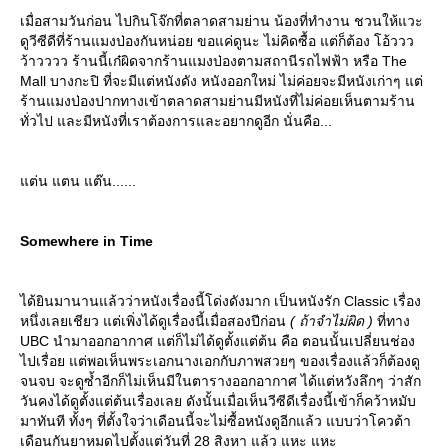
เมื่อสามวันก่อน ไปกินโจ๊กที่ตลาดสามย่าน น้องที่ทำงาน ชวนให้แวะ
ดูวีซีดีที่ร้านแมงป่องกันหน่อย ขอแค่ดูนะ ไม่คิดซื้อ แต่ก็ต้อง โอ้ววว
ว้าวววว ร้านนี้เก๋ผิดจากร้านแมงป่องตามสถานีรถไฟฟ้า หรือ The
Mall บางกะปิ ที่จะมีแต่หนังดัง หนังออกใหม่ ไม่ค่อยจะมีหนังเก่าๆ แต่
ร้านแมงป่องปากทางเข้าตลาดสามย่านมีหนังที่ไม่ค่อยเห็นตามร้าน
ทั่วไป และมีหนังที่เราต้องการและอยากดูอีก นั่นคือ...
ต่น แตน แต๊น......
Somewhere in Time
ได้ยินมานานแล้วว่าหนังเรื่องนี้โด่งดังมาก เป็นหนังรัก Classic เรื่อง
หนึ่งเลยเชียว แต่เพิ่งได้ดูเรื่องนี้เมื่อสองปีก่อน
( ถ้าจำไม่ผิด )
ที่ทาง
UBC นำมาออกอากาศ แต่ก็ไม่ได้ดูตั้งแต่ต้น คือ ตอนนั้นเปลี่ยนช่อง
ไปเรื่อย แต่พอเห็นพระเอกนางเอกกับภาพสวยๆ ของเรื่องแล้วก็ต้องดู
จนจบ จะดูซ้ำอีกก็ไม่เห็นมีในตารางออกอากาศ ได้แต่หวังลึกๆ ว่าสัก
วันคงได้ดูตั้งแต่ต้นเรื่องเลย ดังนั้นเมื่อเห็นวีซีดีเรื่องนี้เข้าก็คว้าหมับ
มาทันที ทั้งๆ ที่ตั้งใจว่าเดือนนี้จะไม่ซื้อหนังดูอีกแล้ว แบบว่าโควต้า
เดือนกันยาหมดไปตั้งแต่วันที่ 28 สิงหา แล้ว แหะ แหะ