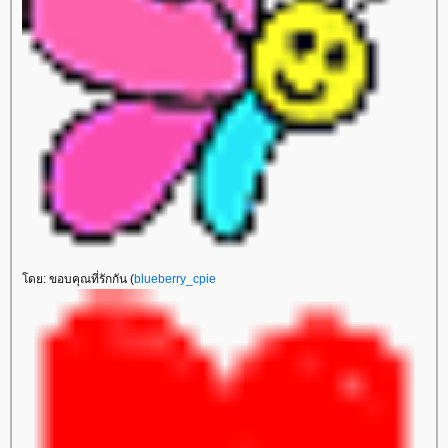
ดย: ขอบคุณที่รักกัน (
blueberry_cpie