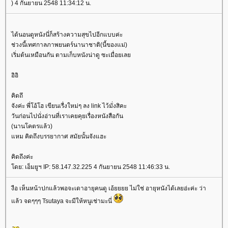
) 4 กันยายน 2548 11:34:12 น.
ได้นอนดูหนังนี่ก็สร้างความสุขไปอีกแบบค่ะ
ช่วงนี้เทศกาลภาพยนตร์นานาชาติ(นี้ของแม่)
เริ่มต้นเหมือนกัน ตามเก็บหนังน่าดู ซะเมื่อยเล
อิอิ
คิดถึ
จังค่ะ พี่โอ้โฮ เขียนเรื่งใหม่ๆ ลง link ไว้มั่งสิคะ
วันก่อนไปนั่งอ่านที่เราเคยคุยเรื่องหนังสือกัน
(นานโคตรแล้ว)
หม คิดถึงบรรยากาศ สมัยนั้นจังแฮะ
คิดถึงค่ะ
ดย: เอ็มยูฯ IP: 58.147.32.225 4 กันยายน 2548 11:46:33 น.
งือ เห็นหน้าปกแล้วพอจะเดาอายุคนดู เอ้ยยยย ไม่ใช่ อายุหนังได้เลยอ่ะค่ะ ว่า
ล้ว จดๆๆๆ Tsutaya จะมีให้หนูเช่ามะนี่