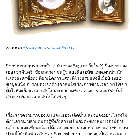
ภาพจาก
//www.somewhereintime.tv
ริชาร์ดตกหลุมรักภาพนั้น
( มันสวยจริงๆ )
สนใจใคร่รู้เรื่องราวของ
เธอ เขาค้นคว้าข้อมูลต่างๆ จนรู้ว่าเธอคือ
เอลิซ แมคเคนน่า
นัก
สดงละครชื่อดัง ที่มาเปิดการแสดงที่โรงแรมแห่งนี้เมื่อปี 1912
ข้อมูลหนึ่งเกี่ยวกับตัวเธอคือ เธอสนใจเรื่องการข้ามเวลา ทำให้เขา
ตั้งใจที่จะย้อนเวลากลับไปพบเธอตามที่เธอต้องการ และริชาร์ดก็
สามารถย้อนเวลากลับไปได้จริงๆ
เรื่องราวความรักของเขาและเธอจะเกิดขึ้นและจบลงอย่างไรคงไม่
ต้องเล่ากัน หลายคนคงรู้ซึ้งถึงความเป็นอมตะของหนังเรื่องนี้ดีอยู่
ล้ว ก่อนจะเขียนบล็อกได้ลอง search ตามเว็บต่างๆ แล้ว พบว่าจน
ป่านนี้ก็ยังมีแฟนคลับของ Somewhere in Time อยู่เป็นจำนวนมาก