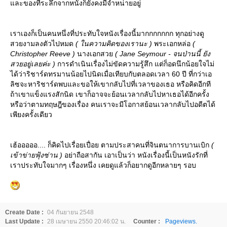
ละของที่ระลึกจากหนังก็ยังคงมีจำหน่ายอยู่
เราเองก็เป็นคนหนึ่งที่ประทับใจหนังเรื่องนี้มากกกกกกก ทุกอย่างดู
สวยงามลงตัวไปหมด
( ในความคิดของเรานะ )
พระเอกหล่อ
(
Christopher Reeve )
นางเอกสว
( Jane Seymour - จนป่านนี้ ยัง
สวยอยู่เลยค่ะ )
การดำเนินเรื่องไม่ขัดความรู้สึก แต่ก็อดนึกน้อยใจไม่
ได้ว่าริชาร์ดทรมานน้อยไปนิดเมื่อเทียบกับตลอดเวลา 60 ปี ที่กว่าเอ
ลิซจะหาริชาร์ดพบและขอให้เขากลับไปที่เวลาของเธอ หรือคิดอีกที
ถ้าเขาแข็งแรงสักนิด เขาก็อาจจะย้อนเวลากลับไปหาเธอได้อีกครั้ง
หรือว่าตามทฤษฎีของเรื่อง คนเราจะมีโอกาสย้อนเวลากลับไปอดีตได้
เพียงครั้งเดียว
เฮ้อออออ.... ก็คิดไปเรื่อยเปื่อย ตามประสาคนที่จินตนาการบานเบิก
(
เข้าข่ายฟุ้งซ่าน )
อย่าถือสากัน เอาเป็นว่า หนังเรื่องนี้เป็นหนังรักที่
เราประทับใจมากๆ เรื่องหนึ่ง เคยดูแล้วก็อยากดูอีกหลายๆ รอบ
Create Date :
04 กันยายน 2548
Last Update :
28 เมษายน 2550 20:46:02 น.
Counter :
Pageviews.