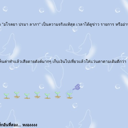
า "อโรคยา ปรมา ลาภา" เป็นความจริงแท้สุด เวลาได้ดูข่าว รายการ หรืออ่าน
นค่าทำแล้วเสียดายตังค์มากๆ เก็บเงินไปเที่ยวแล้วใส่แว่นตาตามเดิมดีกว่า
กอันที่สอง... หงองงงง