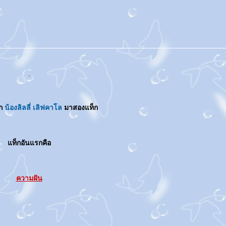
.
าก
น้องลิลลี่ เลิฟคาโล
มาสองแท็ก
ท็กอันแรกคือ
ความฝัน