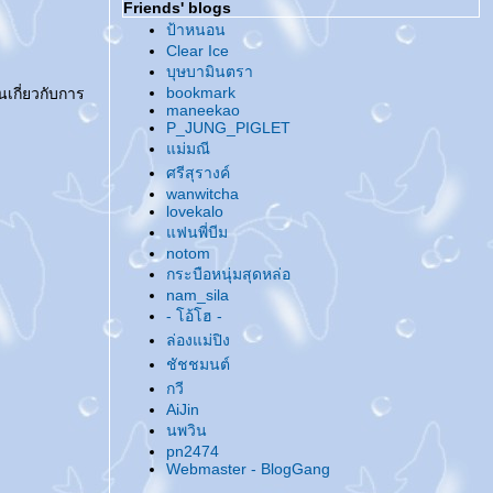
Friends' blogs
@... 08.08.08 ...@
ป้าหนอน
@... บอล... ลูกกลมๆ ...@
Clear Ice
@... อัพเดทบล็อกเรื่อยเปื่อย ...@
บุษบามินตรา
@... ของฝากจากทะเล ...@
bookmark
เกี่ยวกับการ
@... เธอสวยจนน่าสงสัย ? ...@
maneekao
P_JUNG_PIGLET
@... หนังสือ & ซีรีย์ ...@
ม่มณี
@... เอาบุญมาฝาก ...@
ศรีสุรางค์
@... ให้ห้า ให้มึน ...@
wanwitcha
@... ดูแต่ซีรีย์ ...@
lovekalo
@... ผมสั้น & ผมยาว ...@
ฟนพี่บีม
@... กลับมาบ้าเมะอีกรอบแล้ว ทำไงดี ...@
notom
กระบือหนุ่มสุดหล่อ
@... อัพเดทชีวิต ...@
nam_sila
@... ... ...@
@... Happy New Year 2008 ...@
- โอ้โฮ -
@... Up Up Up ...@
ล่องแม่ปิง
@... ชวนไปงาน Love is all around... Seeking
ชัชชมนต์
True Love ค่ะ ...@
กวี
@... โนดาเมะ..จั..งงงงง ...@
AiJin
@... แต่งธรรมาสน์ เทศน์มหาชาติ ...@
นพวิน
@... !@#$%^&*#? ...@
pn2474
@... งานหนังสือกำลังจะมาถึงอีกแว้ว..ว..ว ...@
Webmaster - BlogGang
@... เนื้อที่โฆษณา ...@