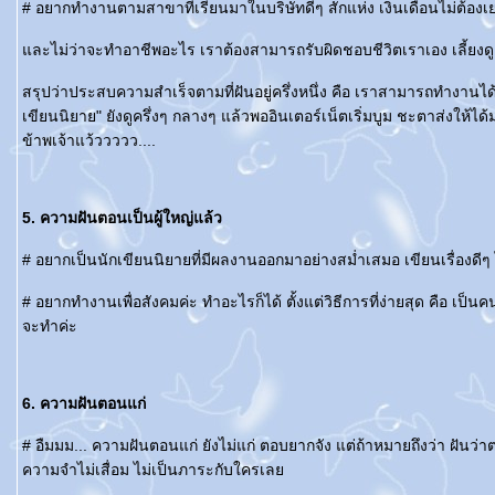
# อยากทำงานตามสาขาที่เรียนมาในบริษัทดีๆ สักแห่ง เงินเดือนไม่ต้องเยอ
ละไม่ว่าจะทำอาชีพอะไร เราต้องสามารถรับผิดชอบชีวิตเราเอง เลี้ยงดูแ
สรุปว่าประสบความสำเร็จตามที่ฝันอยู่ครึ่งหนึ่ง คือ เราสามารถทำงานได้
เขียนนิยาย" ยังดูครึ่งๆ กลางๆ แล้วพออินเตอร์เน็ตเริ่มบูม ชะตาส่งให้ได
ข้าพเจ้าแว้ววววว....
5. ความฝันตอนเป็นผู้ใหญ่แล้ว
# อยากเป็นนักเขียนนิยายที่มีผลงานออกมาอย่างสม่ำเสมอ เขียนเรื่องดีๆ 
# อยากทำงานเพื่อสังคมค่ะ ทำอะไรก็ได้ ตั้งแต่วิธีการที่ง่ายสุด คือ เป
จะทำค่ะ
6. ความฝันตอนแก่
# อืมมม... ความฝันตอนแก่ ยังไม่แก่ ตอบยากจัง แต่ถ้าหมายถึงว่า ฝันว่า
ความจำไม่เสื่อม ไม่เป็นภาระกับใครเล