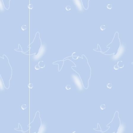
@... ขุมทรัพย์ที่ปลายฝัน ...@
@... โรคประจำปี ...@
@... ทบทวนประจำปี ...@
@... ขอให้มีแต่สิ่งดีๆ เกิดขึ้นกับทุกคน ...@
@... เมือเฮือนแล้วเจ้า ...@
@... กรุณาฝากข้อความไว้ ...@
@... แบบว่า...เพื่อนแอบรักเพื่อน ...@
@... เผาหนังสือให้หมดโลก ...@
@... บ่อน้ำตาแตกพลั่กๆ ...@
@... เรื่องปลื้มๆ จากเมืองชล ...@
@... เรื่องรัก ประทับใจ ...@
@... ชวนดู โดราเอม่อน เดอะ มูฟวี่ ...@
@... ยังสงสัยอยู่ ...@
@... สองเรื่องควบ ...@
@... ทางนี้ต้องการด่วน ...@
@... บ่น บ่น บ่น ...@
@... Congratulations ...@
@... ของฝากจากเมืองใต้ ...@
@... นั่นดอกอะไร ...@
@... การตัดสินใจ ...@
@... ภาพเหมือนจะสวยจากเกาะเกร็ด ...@