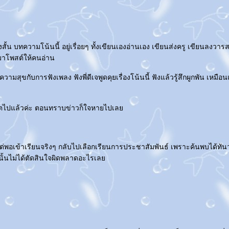
สั้น บทความโน้นนี้ อยู่เรื่อยๆ ทั้งเขียนเองอ่านเอง เขียนส่งครู เขียนลงวา
ามาโพสต์ให้คนอ่าน
มสุขกับการฟังเพลง ฟังพี่ดีเจพูดคุยเรื่องโน้นนี้ ฟังแล้วรู้สึกผูกพัน เหมือน
ียชีวิตไปแล้วค่ะ ตอนทราบข่าวก็ใจหายไปเล
อเข้าเรียนจริงๆ กลับไปเลือกเรียนการประชาสัมพันธ์ เพราะค้นพบได้ทันว่าสิ่
านมานั้นไม่ได้ตัดสินใจผิดพลาดอะไรเล