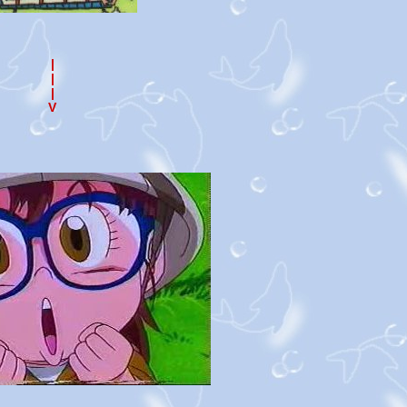
|
|
|
V