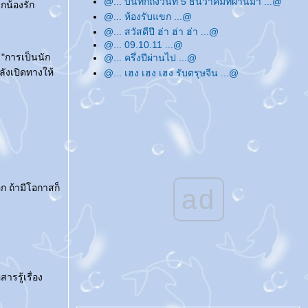
@... บันทึกถึงวันที่ 5 ธันวาคมที่ผ่านมา ...@
กน้องรัก
@... ห้องรับแขก ...@
@... สวัสดีปี ฮ่า ฮ่า ฮ่า ...@
@... 09.10.11 ...@
 "การเป็นนัก
@... ครึ่งปีผ่านไป ...@
ลังเปิดทางให้
@... เฮง เฮง เฮง รับตรุษจีน ...@
@... หายไปเพราะติด 'เด็ก' ...@
@... Merry Christmas & Happy New Year
...@
@... ทวิตเตอร์ ...@
@... สวัสดีปีใหม่ค่ะ ...@
@... อัพเดทบล็อกแบบหมดมุก ...@
@... ชวน ชวน ...@
@... บันทึกถึงสิ่งที่ทำ ...@
ก ถ้ามีโอกาสก็
ad
@... 07.08.09 ...@
@... ปัดกวาดบล็อกกันซะหน่อย ...@
@... สวัสดีปีใหม่ไทย ...@
@... ขอให้รักหมุนรอบตัวเรา ...@
@... สวัสดีปีใหม่ค่ะ ...@
@... ชีวิตประจำวันช่วงนี้ ...@
รรู้เรื่อง
@... ทำวันนี้ให้ดีที่สุด ...@
@... บ่นบ้าเรื่อยเปื่อย ...@