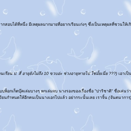
ยากสอบได้ที่หนึ่ง มีเหตุผลมากมายที่อยากเรียนเก่งๆ ซึ่งเป็นเหตุผลที่ชวนให้
อนเรียน ป. สี่ อายุยังไม่ถึง 10 ขวบอ่ะ ช่วงอายุหายไป ใช่มั้ยเนี่ย ???)
เอาเป็
บพ็อกเก็ตบุ๊คเล่มบางๆ หกเล่มจบ นางรองของเรื่องชื่อ "ปาริชาติ" ชื่อเล่นว่า
ขียนกำหนดให้อีกคนเป็นนางเอกไปแล้ว อย่ากระนั้นเลย เราจิ้น
(จินตนาการ