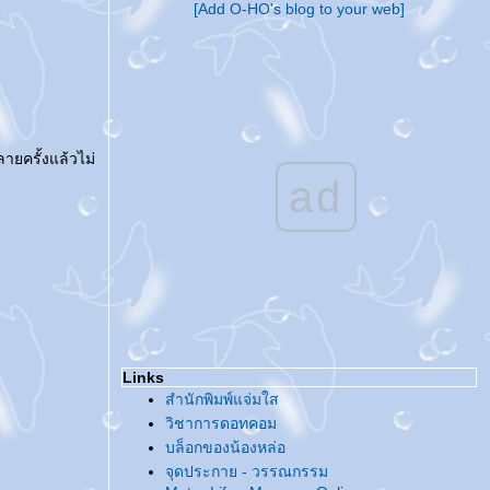
[Add O-HO's blog to your web]
@... อัพเดทกันหน่อย ...@
@... Make you smile ...@
@... Superstars ในดวงใจ ...@
@... Tag - ความฝันของคนหน้าเหมือนคนดัง
...@
@... ทำไมขยัน [น้อย] อย่างนี้ ...@
@... งานหนังสือ / นักเขียนกับจิตสำนึกด้าน
ยครั้งแล้วไม่
ลิขสิทธิ์ ...@
ad
^o^... คู่มือลิขสิทธิ์สำหรับนักเขียน ...^o^
@... ชวนกันไปงานหนังสือ ...@
@... แท็กกันอีกแล้ว ...@
@... กลับมาแล้ว ...@
@... สวัสดีปีใหม่จีน ...@
@... เทศกาลแห่งความรัก ...@
@... ของ [ที่ไม่ได้ตั้งใจ] สะสม ...@
@... ของสะสม ...@
Links
@... แท็ก แถ็ก ...@
สำนักพิมพ์แจ่มใส
@... ??? ...@
วิชาการดอทคอม
@... สวัสดีปีหมู... ท้อง...ทอง ...@
บล็อกของน้องหล่อ
@... ในลิ้นชัก ...@
จุดประกาย - วรรณกรรม
@... มีแต่ความรู้สึกดี๊ดี ...@