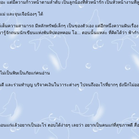
ะ แต่มีความก้าวหน้าตามลำดับ เป็นลูกน้องที่หัวหน้ารัก เป็นหัวหน้างานที่ลู
ม่ และจุนเจือน้องๆ ได้
เต็มความสามารถ มีหลักทรัพย์เล็กๆ เป็นของตัวเอง แต่อีกหนึ่งความฝันเรื่อง
้มารู้จักถนนนักเขียนแห่งพันทิปดอทคอม โอ... ตอนนั้นแหล่ะ ที่คิดได้ว่า ฟ้ากำ
ไม่เป็นพิษเป็นภัยแก่คนอ่าน
็นคนดี และร่วมทำบุญ บริจาคเงินในวาระต่างๆ ไปจนถึงอะไรที่ยากๆ ยังนึกไม่ออ
ตอนแก่แล้วอยากเป็นอะไร ตอบได้ง่ายๆ เลยว่า อยากเป็นคนแก่ที่สุขภาพดี สื่อสา