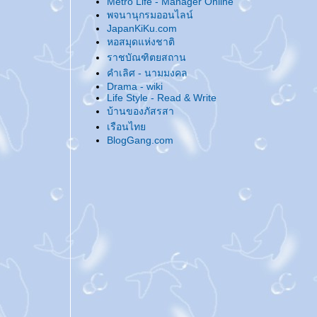
Metro Life - Manager Online
@... Charity Love Charity Party ...@
พจนานุกรมออนไลน์
@... บานชื่น - ชื่นบาน ...@
JapanKiKu.com
@... มั่ง มี ศรี สุข ...@
หอสมุดแห่งชาติ
@... ลองของใหม่ ...@
ราชบัณฑิตยสถาน
@... ประกาศตัว 'กิ๊ก' คนใหม่ ...@
คำเลิศ - นามมงคล
@... กลุ่มย่อย 'งานฝีมือ' เป็นเหตุ ...@
Drama - wiki
Life Style - Read & Write
@... ณ อุทยานนี้งามด้วยจามจุรี ...@
บ้านของภัสรสา
@... มิถุนาที่ผ่านมา ...@
เรือนไท
@... ธ ทรงเป็นศูนย์รวมใจไทยทั้งชาติ ...@
BlogGang.com
@... เปิดบล็อกคุยกัน ...@
@... ไปเที่ยวมาค่ะ ...@
@... มาน่ารักใกล้ๆ หน่อย ...@
@... สุขสันต์วันสงกรานต์ ...@
@... งานหนังสือครั้งนี้ - เสียหายไม่มาก ...@
@... แนะนำนิยายเผื่อคนไปงานหนังสือครั้งนี้
...@
@... สุสานหิ่งห้อย ...@
@... Beautiful Every Day ...@
@... ขอระบายหน่อย ...@
@... เก็บมาฝากจากฟอร์เวิร์ดเมล์ ...@
@... มิติมหัศจรรย์แห่งรัก ...@