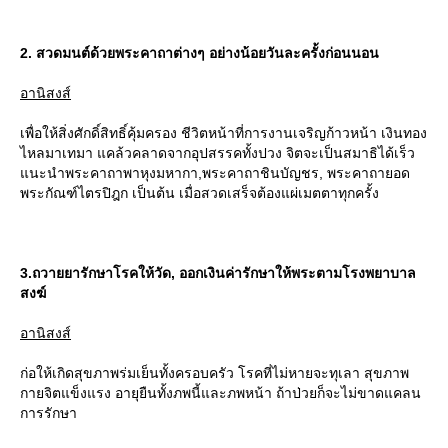
2. สวดมนต์ด้วยพระคาถาต่างๆ อย่างน้อยวันละครั้งก่อนนอน
อานิสงส์
เพื่อให้สิ่งศักดิ์สิทธิ์คุ้มครอง ชีวิตหน้าที่การงานเจริญก้าวหน้า เงินทอง
ไหลมาเทมา แคล้วคลาดจากอุปสรรคทั้งปวง จิตจะเป็นสมาธิได้เร็ว
นะนำพระคาถาพาหุงมหากา,พระคาถาชินบัญชร, พระคาถายอด
พระกัณฑ์ไตรปิฎก เป็นต้น เมื่อสวดเสร็จต้องแผ่เมตตาทุกครั้ง
3.ถวายยารักษาโรคให้วัด, ออกเงินค่ารักษาให้พระตามโรงพยาบาล
สงฆ์
อานิสงส์
ก่อให้เกิดสุขภาพร่มเย็นทั้งครอบครัว โรคที่ไม่หายจะทุเลา สุขภาพ
กายจิตแข็งแรง อายุยืนทั้งภพนี้และภพหน้า ถ้าป่วยก็จะไม่ขาดแคลน
การรักษา