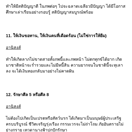
ทำให้มีสติปัญญาดี ในภพต่อๆ ไปจะฉลาดเฉลียวมีปัญญา ได้มีโอกาส
ศึกษาเล่าเรียนอย่างรอบรู้ สติปัญญาสมบูรณ์พร้อม
11. ให้เงินขอทาน, ให้เงินคนที่เดือดร้อน (ไม่ใช่การให้ยืม)
อานิสงส์
ทำให้เกิดลาภไม่ขาดสายทั้งภพนี้และภพหน้า ไม่ตกทุกข์ได้ยาก เกิด
มาชาติหน้าจะร่ำรวยและไม่มีหนี้สิน ความยากจนในชาตินี้จะทุเลา
ลง จะได้เงินทองกลับมาอย่างไม่คาดฝัน
12. รักษาศีล 5 หรือศีล 8
อานิสงส์
ไม่ต้องไปเกิดเป็นเปรตหรือสัตว์นรก ได้เกิดมาเป็นมนุษย์ผู้ประเสริฐ
ครบบริบูรณ์ ชีวิตเจริญรุ่งเรือง กรรมเวรจะไม่ถ่าโถม ภัยอันตรายไม่
่างกราย เทวดานางฟ้าปกปักรักษา