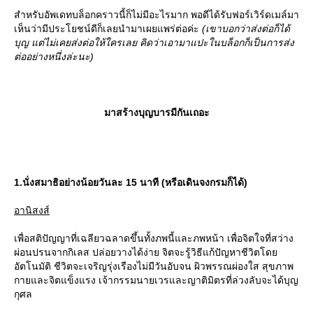
สำหรับอัพเดทบล็อกคราวนี้ก็ไม่มีอะไรมาก พอดีได้รับฟอร์เวิร์ดเมล์มา
เห็นว่ามีประโยชน์ดีก็เลยนำมาเผยแพร่ต่อค่ะ
(เขาบอกว่าส่งต่อก็ได้
บุญ แต่ไม่เคยส่งต่อให้ใครเลย คิดว่าเอามาแปะในบล็อกก็เป็นการส่ง
ต่ออย่างหนึ่งล่ะนะ)
มาสร้างบุญบารมีกันเถอะ
1.นั่งสมาธิอย่างน้อยวันละ 15 นาที (หรือเดินจงกรมก็ได้)
อานิสงส์
เพื่อสติปัญญาที่เฉลียวฉลาดขึ้นทั้งภพนี้และภพหน้า เพื่อจิตใจที่สว่าง
ผ่อนปรนจากกิเลส ปล่อยวางได้ง่าย จิตจะรู้วิธีแก้ปัญหาชีวิตโด
อัตโนมัติ ชีวิตจะเจริญรุ่งเรืองไม่มีวันอับจน ผิวพรรณผ่องใส สุขภาพ
กายและจิตแข็งแรง เจ้ากรรมนายเวรและญาติมิตรที่ล่วงลับจะได้บุญ
กุศล