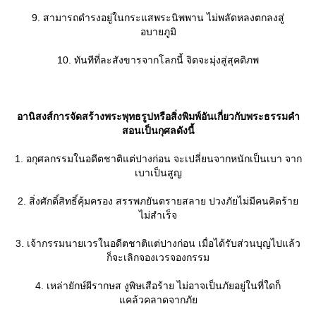
9. สามารถดำรงอยู่ในกระแสพระนิพพาน ไม่พลัดหลงตกลงสู่
อบายภูมิ
10. ทันทีที่ละสังขารจากโลกนี้ จิตจะมุ่งสู่สุคติภพ
อานิสงส์การจัดสร้างพระพุทธรูปหรือสิ่งพิมพ์อันเกี่ยวกับพระธรรมคำ
สอนเป็นกุศลดังนี้
1. อกุศลกรรมในอดีตชาติแต่ปางก่อน จะเปลี่ยนจากหนักเป็นเบา จาก
เบาเป็นสูญ
2. สิ่งศักดิ์สิทธิ์คุ้มครอง สรรพภยันตรายสลาย ปวงภัยไม่มีคนคิดร้า
ไม่สำเร็จ
3. เจ้ากรรมนายเวรในอดีตชาติแต่ปางก่อน เมื่อได้รับส่วนบุญไปแล้ว
ก็จะเลิกจองเวรจองกรรม
4. เหล่ายักษ์ผีรากษส งูพิษเสือร้าย ไม่อาจเป็นภัยอยู่ในที่ใดก็
คล้วคลาดจากภั