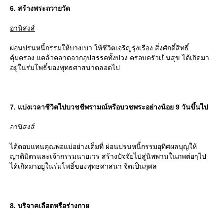
6. สร้างพระถวายวัด
อานิสงส์
ผ่อนปรนหนี้กรรมให้บางเบา ให้ชีวิตเจริญรุ่งเรือง สิ่งศักดิ์สิทธิ์
คุ้มครอง แคล้วคลาดจากอุปสรรคทั้งปวง ครอบครัวเป็นสุข ได้เกิดมา
อยู่ในร่มโพธิ์ของพุทธศาสนาตลอดไป
7. แบ่งเวลาชีวิตไปบวชชีพรามณ์หรือบวชพระอย่างน้อย 9 วันขึ้นไป
อานิสงส์
ได้ตอบแทนคุณพ่อแม่อย่างเต็มที่ ผ่อนปรนหนี้กรรมอุทิศผลบุญให้
ญาติมิตรและเจ้ากรรมนายเวร สร้างปัจจัยไปสู่นิพพานในภพต่อๆไป
ได้เกิดมาอยู่ในร่มโพธิ์ของพุทธศาสนา จิตเป็นกุศล
8. บริจาคเลือดหรือร่างกา