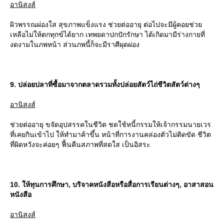
อานิสงส์
ผิวพรรณผ่องใส สุขภาพแข็งแรง ช่วยต่ออายุ ต่อไปจะมีผู้คอยช่ว
เหลือไม่ให้ตกทุกข์ได้ยาก เทพยดาปกปักรักษา ได้เกิดมามีร่างกายที่
งดงามในภพหน้า ส่วนภพนี้ก็จะมีราศีผุดผ่อง
9. ปล่อยปลาที่ซื้อมาจากตลาดรวมทั้งปล่อยสัตว์ไถ่ชีวิตสัตว์ต่างๆ
อานิสงส์
ช่วยต่ออายุ ขจัดอุปสรรคในชีวิต ชดใช้หนี้กรรมให้เจ้ากรรมนายเวร
ที่เคยกินเข้าไป ให้ทำมาค้าขึ้น หน้าที่การงานคล่องตัวไม่ติดขัด ชีวิต
ที่ผิดหวังจะค่อยๆ ฟื้นคืนสภาพที่สดใส เป็นอิสระ
10. ให้ทุนการศึกษา, บริจาคหนังสือหรือสื่อการเรียนต่างๆ, อาสาสอน
หนังสือ
อานิสงส์