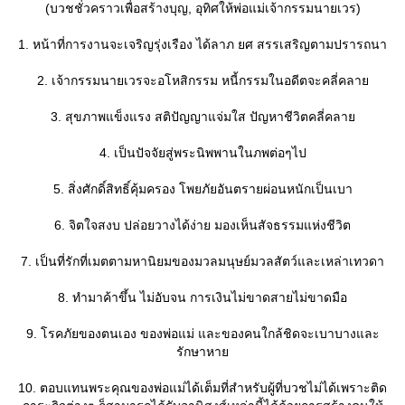
(บวชชั่วคราวเพื่อสร้างบุญ, อุทิศให้พ่อแม่เจ้ากรรมนายเวร)
1. หน้าที่การงานจะเจริญรุ่งเรือง ได้ลาภ ยศ สรรเสริญตามปรารถนา
2. เจ้ากรรมนายเวรจะอโหสิกรรม หนี้กรรมในอดีตจะคลี่คลา
3. สุขภาพแข็งแรง สติปัญญาแจ่มใส ปัญหาชีวิตคลี่คลา
4. เป็นปัจจัยสู่พระนิพพานในภพต่อๆไป
5. สิ่งศักดิ์สิทธิ์คุ้มครอง โพยภัยอันตรายผ่อนหนักเป็นเบา
6. จิตใจสงบ ปล่อยวางได้ง่าย มองเห็นสัจธรรมแห่งชีวิต
7. เป็นที่รักที่เมตตามหานิยมของมวลมนุษย์มวลสัตว์และเหล่าเทวดา
8. ทำมาค้าขึ้น ไม่อับจน การเงินไม่ขาดสายไม่ขาดมือ
9. โรคภัยของตนเอง ของพ่อแม่ และของคนใกล้ชิดจะเบาบางและ
รักษาหา
10. ตอบแทนพระคุณของพ่อแม่ได้เต็มที่สำหรับผู้ที่บวชไม่ได้เพราะติด