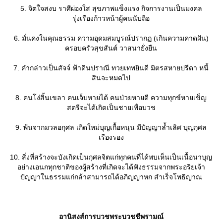
5. จิตใจสงบ ราศีผ่องใส สุขภาพแข็งแรง กิจการงานเป็นมงคล
รุ่งเรืองก้าวหน้าผู้คนนับถือ
6. มั่นคงในคุณธรรม ความอุดมสมบูรณ์ปรากฏ (เกินความคาดฝัน)
ครอบครัวสุขสันต์ วาสนายั่งยืน
7. คำกล่าวเป็นสัจจ์ ฟ้าดินปราณี ทวยเทพยินดี มิตรสหายปรีดา หนี้
สินจะหมดไป
8. คนโง่สิ้นเขลา คนเจ็บหายได้ คนป่วยหายดี ความทุกข์หายเข็ญ
สตรีจะได้เกิดเป็นชายเพื่อบวช
9. พ้นจากมวลอกุศล เกิดใหม่บุญเกื้อหนุน มีปัญญาล้ำเลิศ บุญกุศล
เรืองรอง
10. สิ่งที่สร้างจะบังเกิดเป็นกุศลจิตแก่ทุกคนที่ได้พบเห็นเป็นเนื้อนาบุญ
อย่างเอนกทุกชาติของผู้สร้างที่เกิดจะได้ฟังธรรมจากพระอริยเจ้า
ปัญญาในธรรมแก่กล้าสามารถได้อภิญญาหก สำเร็จโพธิญาณ
อานิสงส์การบวชพระบวชชีพรามณ์