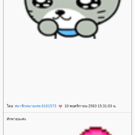
สปาชา
sparsha
A Moment of Bride
เจ้าสาว
เสริมจมูก
ศัลยกรรมเสริมจมูก
ศัลยกรรมจมูก
สลายไขมันด้วยความเย็น
ลดเซลลูไลท์
Leg Squeezing
ผิวเปลือกส้ม
FIS
หน้าท้องใหญ่
ตัวเล็กแต่มีพุง
Body Contouring
ลดสัดส่วนทั้งตัว
ลดปีกด้านหลัง
เนื้อปลิ้นรักแร้
เนื้อ
ปลิ้น
Build Muscle
สร้างกล้ามเนื้อ
กล้ามเนื้อหน้าท้อง
สลายไขมันหนา
สลายไขมัน
ลดไขมัน
Lock Shape
รักษารูปร่าง
สลายไขมัน
ลดสัดส่วน
Oxy Peel
ทำความสะอาดหน้า
ทำความสะอาดหน้าแบบล้ำลึก
กกระชับ
Ulthera
ปรับรูปหน้า
ปัญหาผิวหย่อนคล้อ
Beauty Shape
สลายไขมันแบบเร่งด่วน
ลดไขมัน
ลดเซลลูไลท์
ผิวเปลือกส้ม
สลายไขมันสะโพก
กระชับผิว
Sexy Mama
ม่หลังคลอด
รอยแตกลา
ปรับรูปร่าง
กำจัดขน
Hair Removal
กำจัดขนถาวร
สลายไขมันเหนียงด้วยความเย็น
สลายไขมัน
สลายไขมันเหนียง
IV
Drip
ฟื้นฟูร่างกา
เสริมภูมิต้านทาน
Bye Bye Panda Eye
ลดรอยหมองคล้ำใต้ดวงตา
ลดริ้วรอยใต้ตา
นวดกระชับหน้าอก
หน้าอกกระชับ
อกหย่อนคล้อ
Beauty Breast Lifting
Enlarge Beauty Breast
นวดอกเล็กให้ใหญ่
หน้าอกเล็ก
กกระชับหน้า
รักแร้ขาว
รักแร้ดำ
เลเซอร์รักแร้ขาว
ผิวใต้วงแขน
Love Fit
กระชับช่องคลอด
เลเซอร์กระชับช่องคลอด
ก้ไขปัสสาวะเล็ด
Meso Shine
ผลักวิตามิน
บำรุงผิว
สวยด้วยเลือด
รักษาผิว
หนวดเครา
กำจัดขนหนวด
กำจัดขน
กำจัดขนเครา
เลเซอร์ขน
เลเซอร์ขนถาวร
กำจัดขนถาวร
เลเซอร์เครา
เลเซอร์หนวด
กำจัดขน
กกระชับ
ร้อยไหม
Thread Lift
การดูดไขมัน
ดูดไขมัน
ศัลยกรรมตา 2 ชั้น
ตา 2 ชั้น
ศัลยกรรมตา
สปาน้ำนม
เพิ่มความชุ่มชื่น
ก้ผิวแห้ง
นวดผ่อนคลา
การนวดผ่อนคลา
Rest Time Aroma Massage
Aroma Massage
Acne Body Mist
ลดรอยสิว
ลดจุดด่างดำ
ลดรอยดำ
ด็อกเตอร์ไลฟ์
doctorlife
ศัลยกรรมเสริมจมูก
ศัลยกรรมจมูก
เสริมจมูก
Cellulysis
สลายไขมัน
ulthera
กกระชับ
Acne Clear
รักแร้ขาวเนียน
เลเซอร์กำจัดขนถาวร
กำจัดขน
ร้อยไหม
Freeze V Lift
กำจัดไขมันด้วยความเย็น
PRP ผิวหน้า
PRP ผมบาง
ผมร่วง
เลเซอร์กระชับช่องคลอด
กระชับช่องคลอด
Love Fit
สลายไขมันด้วยความเย็น
Cell Repair
ผิวขาวใส
ลดสัดส่วน
ปรับรูปร่าง
Perfect Shape
สลายไขมันแบบเร่งด่วน
ฟิลเลอร์
Filler
รักษาหลุมสิว
Dual Yellow
เลเซอร์หน้าใส
Love Fit
ปัญหาปัสสาวะเล็ด
ปัสสาวะเล็ด
Oxy Bright
ทำความสะอาดรูขุมขน
Bye Bye Fat
ลดไขมัน
Luminous
สงสีฟ้า
รักษาสิว
ฆ่าเชื้อสิว
ABO Active 3D Toxin
IV Drip
เพื่อสุขภาพและความงาม
กกระชับผิว
hifu
ห้ใจ
สุขภาพ
ดย:
สมาชิกหมายเลข 6161573
10 พฤศจิกายน 2563 15:31:03 น.
ทักทายนะค่ะ