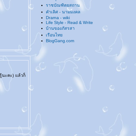
@... ลองของใหม่ ...@
ราชบัณฑิตยสถาน
@... ประกาศตัว 'กิ๊ก' คนใหม่ ...@
คำเลิศ - นามมงคล
@... กลุ่มย่อย 'งานฝีมือ' เป็นเหตุ ...@
Drama - wiki
Life Style - Read & Write
@... ณ อุทยานนี้งามด้วยจามจุรี ...@
บ้านของภัสรสา
@... มิถุนาที่ผ่านมา ...@
เรือนไท
@... ธ ทรงเป็นศูนย์รวมใจไทยทั้งชาติ ...@
BlogGang.com
@... เปิดบล็อกคุยกัน ...@
@... ไปเที่ยวมาค่ะ ...@
@... มาน่ารักใกล้ๆ หน่อย ...@
@... สุขสันต์วันสงกรานต์ ...@
@... งานหนังสือครั้งนี้ - เสียหายไม่มาก ...@
ู้นะคะ) แล้วก็
@... แนะนำนิยายเผื่อคนไปงานหนังสือครั้งนี้
...@
@... สุสานหิ่งห้อย ...@
@... Beautiful Every Day ...@
@... ขอระบายหน่อย ...@
@... เก็บมาฝากจากฟอร์เวิร์ดเมล์ ...@
@... มิติมหัศจรรย์แห่งรัก ...@
@... ขุมทรัพย์ที่ปลายฝัน ...@
@... โรคประจำปี ...@
@... ทบทวนประจำปี ...@