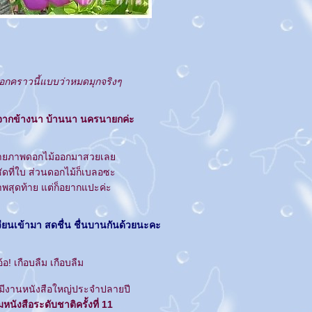
็อกคราวนี้แบบว่าหมดมุกจริงๆ
จากข้างนา บ้านนา นครนายกค่ะ
ถ่ายภาพดอกไม้ออกมาสวยเล
ดที่ใบ ส่วนดอกไม้ก็เบลอซะ
าพสุดท้าย แต่ก็อยากแปะค่ะ
วียนเข้ามา สดชื่น ชื่นบานกันด้วยนะคะ
อ้อ! เกือบลืม เกือบลืม
งมีงานหนังสือใหญ่ประจำปลายปี
นังสือระดับชาติครั้งที่ 11