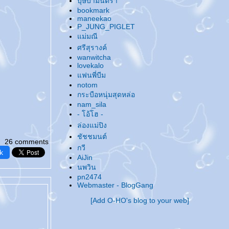
บุษบามินตรา
@... ของฝากจากทะเล ...@
bookmark
@... เธอสวยจนน่าสงสัย ? ...@
maneekao
P_JUNG_PIGLET
@... หนังสือ & ซีรีย์ ...@
ม่มณี
@... เอาบุญมาฝาก ...@
ศรีสุรางค์
@... ให้ห้า ให้มึน ...@
wanwitcha
@... ดูแต่ซีรีย์ ...@
lovekalo
@... ผมสั้น & ผมยาว ...@
ฟนพี่บีม
@... กลับมาบ้าเมะอีกรอบแล้ว ทำไงดี ...@
notom
กระบือหนุ่มสุดหล่อ
@... อัพเดทชีวิต ...@
nam_sila
@... ... ...@
@... Happy New Year 2008 ...@
- โอ้โฮ -
@... Up Up Up ...@
ล่องแม่ปิง
@... ชวนไปงาน Love is all around... Seeking
ชัชชมนต์
26 comments
True Love ค่ะ ...@
กวี
k
@... โนดาเมะ..จั..งงงงง ...@
AiJin
@... แต่งธรรมาสน์ เทศน์มหาชาติ ...@
นพวิน
@... !@#$%^&*#? ...@
pn2474
@... งานหนังสือกำลังจะมาถึงอีกแว้ว..ว..ว ...@
Webmaster - BlogGang
@... เนื้อที่โฆษณา ...@
[Add O-HO's blog to your web]
@... อัพเดทกันหน่อย ...@
@... Make you smile ...@
@... Superstars ในดวงใจ ...@