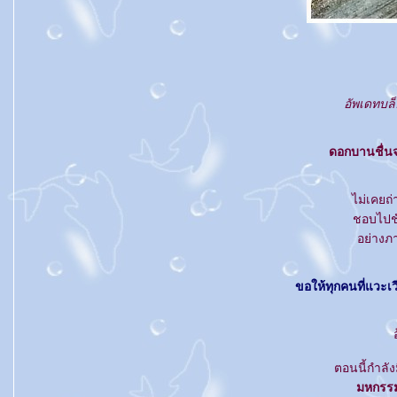
อัพเดทบล
ดอกบานชื่น
ไม่เคย
ชอบไปชั
อย่างภ
ขอให้ทุกคนที่แวะเ
ตอนนี้กำลั
มหกรรมห