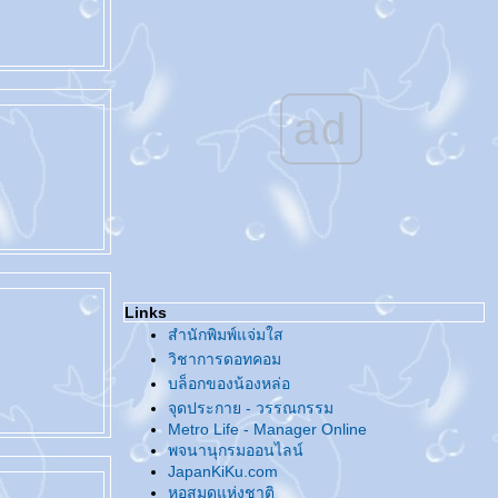
@... Tag - ความฝันของคนหน้าเหมือนคนดัง
...@
@... ทำไมขยัน [น้อย] อย่างนี้ ...@
@... งานหนังสือ / นักเขียนกับจิตสำนึกด้าน
ลิขสิทธิ์ ...@
ad
^o^... คู่มือลิขสิทธิ์สำหรับนักเขียน ...^o^
@... ชวนกันไปงานหนังสือ ...@
@... แท็กกันอีกแล้ว ...@
@... กลับมาแล้ว ...@
@... สวัสดีปีใหม่จีน ...@
@... เทศกาลแห่งความรัก ...@
@... ของ [ที่ไม่ได้ตั้งใจ] สะสม ...@
@... ของสะสม ...@
Links
@... แท็ก แถ็ก ...@
สำนักพิมพ์แจ่มใส
@... ??? ...@
วิชาการดอทคอม
@... สวัสดีปีหมู... ท้อง...ทอง ...@
บล็อกของน้องหล่อ
@... ในลิ้นชัก ...@
จุดประกาย - วรรณกรรม
@... มีแต่ความรู้สึกดี๊ดี ...@
Metro Life - Manager Online
@... Charity Love Charity Party ...@
พจนานุกรมออนไลน์
@... บานชื่น - ชื่นบาน ...@
JapanKiKu.com
@... มั่ง มี ศรี สุข ...@
หอสมุดแห่งชาติ