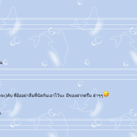
น.
จะ)คับ พี่อ้ออย่าลืมที่นัดกันเอาไว้นะ มีของฝากตรึม ฮ่าๆๆ
น.