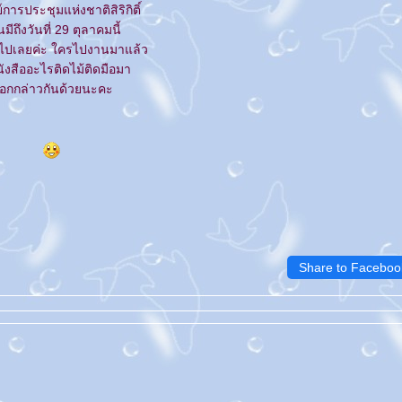
์การประชุมแห่งชาติสิริกิติ์
มีถึงวันที่ 29 ตุลาคมนี้
้ไปเลยค่ะ ใครไปงานมาแล้ว
นังสืออะไรติดไม้ติดมือมา
อกกล่าวกันด้วยนะคะ
Share to Faceboo