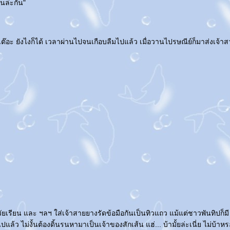
ส้นล่ะกัน"
๊อะ ยังไงก็ได้ เวลาผ่านไปจนเกือบลืมไปแล้ว เมื่อวานไปรษณีย์ก็มาส่งเจ้าสาย
กวัยเรียน และ ฯลฯ ใส่เจ้าสายยางรัดข้อมือกันเป็นทิวแถว แม้แต่ชาวพันทิปก็ม
ล้ว ไม่งั้นต้องดิ้นรนหามาเป็นเจ้าของสักเส้น แฮ่... บ้ามั้ยล่ะเนี่ย ไม่บ้าหร