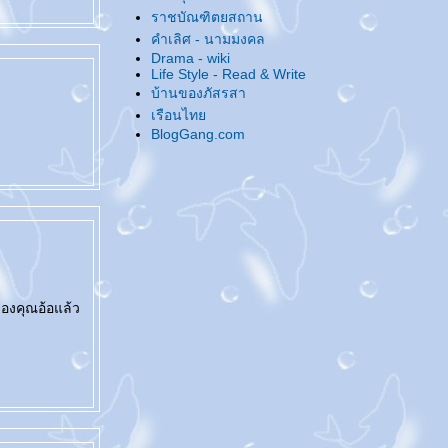
@... ลองของใหม่ ...@
ราชบัณฑิตยสถาน
@... ประกาศตัว 'กิ๊ก' คนใหม่ ...@
คำเลิศ - นามมงคล
@... กลุ่มย่อย 'งานฝีมือ' เป็นเหตุ ...@
Drama - wiki
Life Style - Read & Write
@... ณ อุทยานนี้งามด้วยจามจุรี ...@
บ้านของภัสรสา
@... มิถุนาที่ผ่านมา ...@
เรือนไท
@... ธ ทรงเป็นศูนย์รวมใจไทยทั้งชาติ ...@
BlogGang.com
@... เปิดบล็อกคุยกัน ...@
@... ไปเที่ยวมาค่ะ ...@
@... มาน่ารักใกล้ๆ หน่อย ...@
@... สุขสันต์วันสงกรานต์ ...@
@... งานหนังสือครั้งนี้ - เสียหายไม่มาก ...@
@... แนะนำนิยายเผื่อคนไปงานหนังสือครั้งนี้
...@
@... สุสานหิ่งห้อย ...@
ของคุณอ้อแล้ว
@... Beautiful Every Day ...@
@... ขอระบายหน่อย ...@
@... เก็บมาฝากจากฟอร์เวิร์ดเมล์ ...@
@... มิติมหัศจรรย์แห่งรัก ...@
@... ขุมทรัพย์ที่ปลายฝัน ...@
@... โรคประจำปี ...@
@... ทบทวนประจำปี ...@