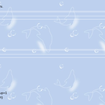
 น.
oup=1
กก)