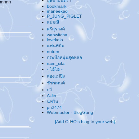
บุษบามินตรา
กกกกกก
@... ของฝากจากทะเล ...@
bookmark
@... เธอสวยจนน่าสงสัย ? ...@
maneekao
P_JUNG_PIGLET
@... หนังสือ & ซีรีย์ ...@
ม่มณี
@... เอาบุญมาฝาก ...@
ศรีสุรางค์
@... ให้ห้า ให้มึน ...@
wanwitcha
@... ดูแต่ซีรีย์ ...@
lovekalo
@... ผมสั้น & ผมยาว ...@
ฟนพี่บีม
@... กลับมาบ้าเมะอีกรอบแล้ว ทำไงดี ...@
notom
กระบือหนุ่มสุดหล่อ
@... อัพเดทชีวิต ...@
nam_sila
@... ... ...@
@... Happy New Year 2008 ...@
- โอ้โฮ -
@... Up Up Up ...@
ล่องแม่ปิง
@... ชวนไปงาน Love is all around... Seeking
ชัชชมนต์
True Love ค่ะ ...@
กวี
@... โนดาเมะ..จั..งงงงง ...@
AiJin
@... แต่งธรรมาสน์ เทศน์มหาชาติ ...@
นพวิน
@... !@#$%^&*#? ...@
pn2474
@... งานหนังสือกำลังจะมาถึงอีกแว้ว..ว..ว ...@
Webmaster - BlogGang
@... เนื้อที่โฆษณา ...@
[Add O-HO's blog to your web]
@... อัพเดทกันหน่อย ...@
@... Make you smile ...@
@... Superstars ในดวงใจ ...@