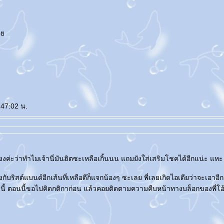
่อ
:47:02 น.
ังงงค่ะว่าทำไมเจ้านี่มันฮิตซะเหลือเกิ้นนน แถมยังใส่เสริมโชคได้อีกแน่ะ แห
บริสต์แบนด์อีกเส้นที่เหลือดีก็แจกน้องๆ ซะเลย พี่เลยเกิดไอเดียว่าจะเอาอีกเ
 นี้ ตอนนี้ขอไปคิดกติกาก่อน แล้วคอยติดตามความคืบหน้าทางบล็อกของพี่โอ้โ