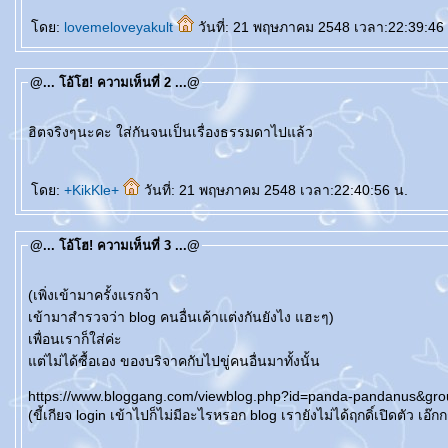
ดย:
lovemeloveyakult
วันที่: 21 พฤษภาคม 2548 เวลา:22:39:46
@... โอ้โฮ! ความเห็นที่ 2 ...@
ฮิตจริงๆนะคะ ใส่กันจนเป็นเรื่องธรรมดาไปแล้ว
ดย:
+KikKle+
วันที่: 21 พฤษภาคม 2548 เวลา:22:40:56 น.
@... โอ้โฮ! ความเห็นที่ 3 ...@
(เพิ่งเข้ามาครั้งแรกจ้า
เข้ามาสำรวจว่า blog คนอื่นเค้าแต่งกันยังไง แฮะๆ)
เพื่อนเราก็ใส่ค่ะ
ต่ไม่ได้ซื้อเอง ของบริจาคกับไปขู่คนอื่นมาทั้งนั้น
https://www.bloggang.com/viewblog.php?id=panda-pandanus&gr
(ขี้เกียจ login เข้าไปก็ไม่มีอะไรหรอก blog เรายังไม่ได้ฤกดิ์เปิดตัว เอ๊ก