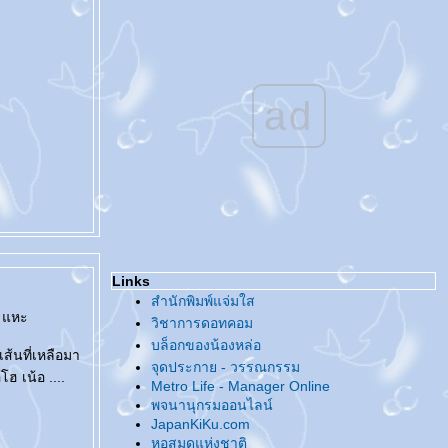
@... Tag - ความฝันของคนหน้าเหมือนคนดัง
...@
@... ทำไมขยัน [น้อย] อย่างนี้ ...@
@... งานหนังสือ / นักเขียนกับจิตสำนึกด้าน
ลิขสิทธิ์ ...@
ad
^o^... คู่มือลิขสิทธิ์สำหรับนักเขียน ...^o^
@... ชวนกันไปงานหนังสือ ...@
@... แท็กกันอีกแล้ว ...@
@... กลับมาแล้ว ...@
@... สวัสดีปีใหม่จีน ...@
@... เทศกาลแห่งความรัก ...@
@... ของ [ที่ไม่ได้ตั้งใจ] สะสม ...@
@... ของสะสม ...@
Links
@... แท็ก แถ็ก ...@
สำนักพิมพ์แจ่มใส
@... ??? ...@
ะ แหะ
วิชาการดอทคอม
@... สวัสดีปีหมู... ท้อง...ทอง ...@
บล็อกของน้องหล่อ
ส้นที่เหลือมา
@... ในลิ้นชัก ...@
จุดประกาย - วรรณกรรม
ฮ เน้อ ....
@... มีแต่ความรู้สึกดี๊ดี ...@
Metro Life - Manager Online
@... Charity Love Charity Party ...@
พจนานุกรมออนไลน์
@... บานชื่น - ชื่นบาน ...@
JapanKiKu.com
@... มั่ง มี ศรี สุข ...@
หอสมุดแห่งชาติ