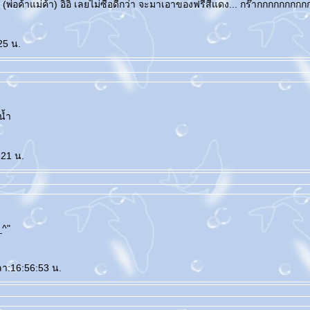
ิต (พ่อค้าแม่ค้า) อิอิ เลยไม่ซื้อดีกว่า จะมาเอาของฟรีสีแดง... กร๊ากกกกกกกก
25 น.
ดนน้ำ
:21 น.
_^"
ลา:16:56:53 น.