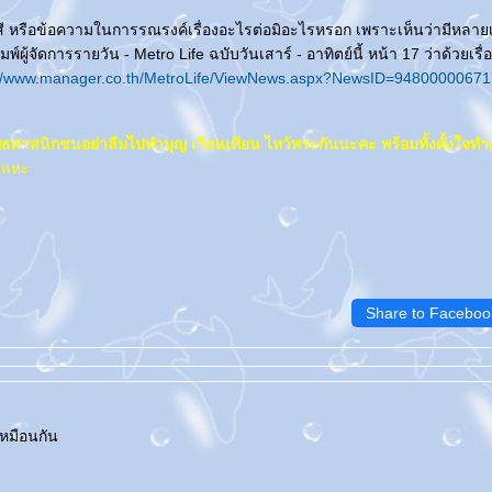
ของสี หรือข้อความในการรณรงค์เรื่องอะไรต่อมิอะไรหรอก เพราะเห็นว่ามีหลายเ
ู้จัดการรายวัน - Metro Life ฉบับวันเสาร์ - อาทิตย์นี้ หน้า 17 ว่าด้วยเรื่
//www.manager.co.th/MetroLife/ViewNews.aspx?NewsID=9480000067
า พุทธศาสนิกชนอย่าลืมไปทำบุญ เวียนเทียน ไหว้พระกันนะคะ พร้อมทั้งตั้งใจท
 แหะ
Share to Faceboo
เหมือนกัน