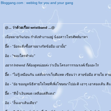
Bloggang.com : weblog for you and your gang
@... ว่าด้วยเรื่อง wristband ...@
เมื่อหลายวันก่อน กำลังทำงานอยู่ น้องสาวโทรศัพท์มาหา
อี๊ด - "อ้อจะสั่งซื้อสายยางรัดข้อมือ เอามั้ย"
อ้อ - "ของใครทำล่ะ"
อยาก Intrend ก็ต้องดูหน่อยล่ะว่าเป็นโครงการรณรงค์เรื่องอะไร
อี๊ด - "ไม่รู้เหมือนกัน แต่สั่งจากเว็บดีแทค เขียนว่า สายข้อมือ สายใย ส
อ้อ - "อ๋อ ของมูลนิธิสายใจไทยที่เพิ่งโฆษณาไปอ่ะดิ เอาๆ เอาสองเส้น สีแ
อี๊ด - "สีน้ำเงินหมด เหลือแต่สีแดง"
อ้อ - "งั้นเอาเส้นเดียว"