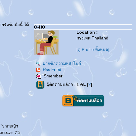
รัดข้อมือนี้ ได้
O-HO
Location :
กรุงเทพ Thailand
[ดู Profile ทั้งหมด]
ฝากข้อความหลังไมค์
Rss Feed
Smember
ผู้ติดตามบล็อก : 1 คน [
?
]
ี "รากหญ้า
อกเนอะ อิอิ