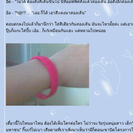
อี๊ด - "ไม่ได้ ต้องสั่งสี่เส้นขึ้นไป นี่ที่ออฟฟิศสั่งแล้วสองเส้น อ้อสั่งอีกสองเ
อ้อ - ?!@!? ... "เออ ก็ได้ เอาสีแดงมาสองเส้น"
ตอบตกลงไปแล้วก็มานึกว่า ใส่สีเดียวกันสองเส้น มันจะไหวมั้ยล่ะ แต่เอาเต
ปุ๊บก็แกะใส่ปั๊บ เอ้อ...ก็เก๋เหมือนกันแฮะ แต่หลวมไปหน่อ
เดี๋ยวนี้ไปไหนมาไหน ต้องได้เห็นใครต่อใคร ไม่ว่าจะวัยรุ่นหนุ่มสาว เด็
มหาชน" กิ๊บเก๋ไม่เบา เสียดายที่เราเพิ่งมาเห็นว่ามีก็ตอนเขาปิดโครงการไปแ