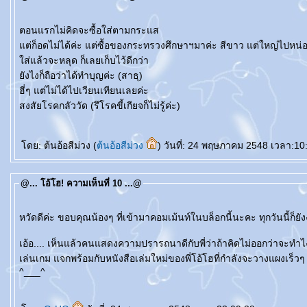
ตอนแรกไม่คิดจะซื้อใส่ตามกระแส
ต่ก็อดไม่ได้ค่ะ แต่ซื้อของกระทรวงศึกษาฯมาค่ะ สีขาว แต่ใหญ่ไปหน
ส่แล้วจะหลุด ก็เลยเก็บไว้ดีกว่า
ังไงก็ถือว่าได้ทำบุญค่ะ (สาธุ)
ฮี่ๆ แต่ไม่ได้ไปเวียนเทียนเลยค่ะ
สงสัยโรคกลัววัด (รึโรคขี้เกียจก็ไม่รู้ค่ะ)
ดย: ต้นอ้อสีม่วง (
ต้นอ้อสีม่วง
) วันที่: 24 พฤษภาคม 2548 เวลา:10
@... โอ้โฮ! ความเห็นที่ 10 ...@
หวัดดีค่ะ ขอบคุณน้องๆ ที่เข้ามาคอมเม้นท์ในบล็อกนี้นะคะ ทุกวันนี้ก็ย
เอ้อ.... เห็นแล้วคนแสดงความปรารถนาดีกับพี่ว่าถ้าคิดไม่ออกว่าจะทำไงกั
เล่นเกม แจกพร้อมกับหนังสือเล่มใหม่ของพี่โอ้โฮที่กำลังจะวางแผงเร็วๆ
^___^