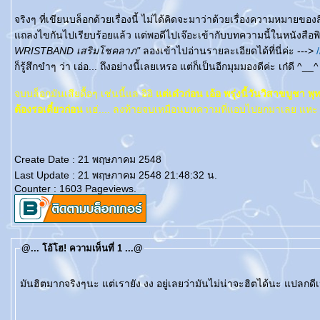
จริงๆ ที่เขียนบล็อกด้วยเรื่องนี้ ไม่ได้คิดจะมาว่าด้วยเรื่องความหมาย
ถลงไขกันไปเรียบร้อยแล้ว แต่พอดีไปเจ๊อะเข้ากับบทความนี้ในหนังสือพิมพ์ผ
WRISTBAND เสริมโชคลาภ"
ลองเข้าไปอ่านรายละเอียดได้ที่นี่ค่ะ --->
ก็รู้สึกขำๆ ว่า เอ่อ... ถึงอย่างนี้เลยเหรอ แต่ก็เป็นอีกมุมมองดีค่ะ เก๋ดี ^__^
จบบล็อกมันเสียดื้อๆ เช่นนี้แล อิอิ
ต่เด๋วก่อน เอ้อ พรุ่งนี้วันวิสาขบูช
ต้องรอเดี๋ยวก่อน
ฮ่.... ลงท้ายจบเหมือนบทความที่แอบไปยกมาเลย แหะ
Create Date : 21 พฤษภาคม 2548
Last Update : 21 พฤษภาคม 2548 21:48:32 น.
Counter : 1603 Pageviews.
@... โอ้โฮ! ความเห็นที่ 1 ...@
มันฮิตมากจริงๆนะ แต่เรายัง งง อยู่เลยว่ามันไม่น่าจะฮิตได้นะ แปลกดี