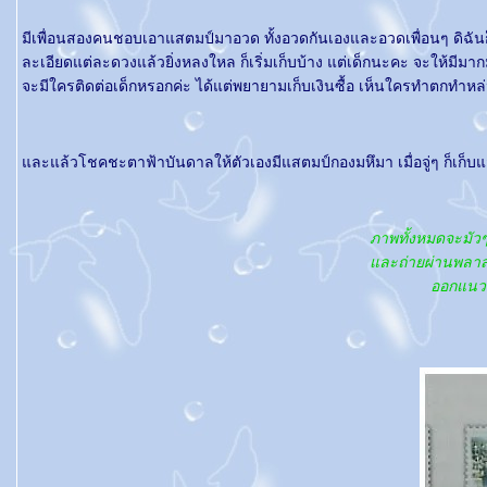
มีเพื่อนสองคนชอบเอาแสตมป์มาอวด ทั้งอวดกันเองและอวดเพื่อนๆ ดิฉันก็เ
ละเอียดแต่ละดวงแล้วยิ่งหลงใหล ก็เริ่มเก็บบ้าง แต่เด็กนะคะ จะให้มี
จะมีใครติดต่อเด็กหรอกค่ะ ได้แต่พยายามเก็บเงินซื้อ เห็นใครทำตกทำหล
ละแล้วโชคชะตาฟ้าบันดาลให้ตัวเองมีแสตมป์กองมหึมา เมื่อจู่ๆ ก็เก็บแ
ภาพทั้งหมดจะมัวๆ
ละถ่ายผ่านพลาสต
ออกแนวอ