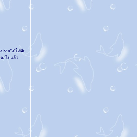
@... โรคประจำปี ...@
@... ทบทวนประจำปี ...@
@... ขอให้มีแต่สิ่งดีๆ เกิดขึ้นกับทุกคน ...@
@... เมือเฮือนแล้วเจ้า ...@
@... กรุณาฝากข้อความไว้ ...@
@... แบบว่า...เพื่อนแอบรักเพื่อน ...@
@... เผาหนังสือให้หมดโลก ...@
ปรษณีย์ใต้ตึก
@... บ่อน้ำตาแตกพลั่กๆ ...@
ต่อไปแล้ว
@... เรื่องปลื้มๆ จากเมืองชล ...@
@... เรื่องรัก ประทับใจ ...@
@... ชวนดู โดราเอม่อน เดอะ มูฟวี่ ...@
@... ยังสงสัยอยู่ ...@
@... สองเรื่องควบ ...@
@... ทางนี้ต้องการด่วน ...@
@... บ่น บ่น บ่น ...@
@... Congratulations ...@
@... ของฝากจากเมืองใต้ ...@
@... นั่นดอกอะไร ...@
@... การตัดสินใจ ...@
@... ภาพเหมือนจะสวยจากเกาะเกร็ด ...@