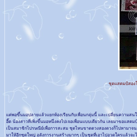
ชุดแสตมป์สองใ
ต่พอขึ้นมอปลายแล้วแยกห้องเรียนกับเพื่อนกลุ่มนี้ และเปลี่ยนความสนใจไป
อี๊ด น้องสาวที่เพิ่งขึ้นมอหนึ่งคงไปเจอเพื่อนแบบเดียวกัน เลยมาขอแสตมป
เป็นสมาชิกไปรษณีย์เพื่อการสะสม ชุดไหนขาดดวงสองดวงก็ไปหามาจนครบ
มาให้อีกชุดใหญ่ อลังการงานสร้างมากๆ เป็นชุดที่เอาไปอวดใครแล้วจะ