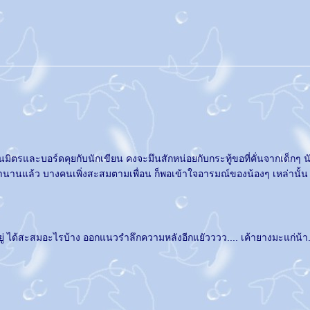
ฉันมิตรและบอร์ดคุยกับนักเขียน คงจะมึนสักหน่อยกับกระทู้ขอที่คั่นจากเด็กๆ 
มานานแล้ว บางคนเพิ่งสะสมตามเพื่อน ก็พอเข้าใจอารมณ์ของน้องๆ เหล่านั้น 
" อยู่ ได้สะสมอะไรบ้าง ออกแนวรำลึกความหลังอีกแยัวววว.... เค้ายางมะแก่น้า.