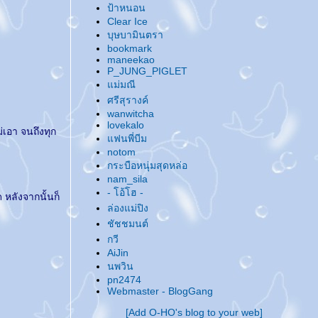
ป้าหนอน
@... บอล... ลูกกลมๆ ...@
Clear Ice
@... อัพเดทบล็อกเรื่อยเปื่อย ...@
บุษบามินตรา
@... ของฝากจากทะเล ...@
bookmark
@... เธอสวยจนน่าสงสัย ? ...@
maneekao
P_JUNG_PIGLET
@... หนังสือ & ซีรีย์ ...@
ม่มณี
@... เอาบุญมาฝาก ...@
ศรีสุรางค์
@... ให้ห้า ให้มึน ...@
wanwitcha
@... ดูแต่ซีรีย์ ...@
lovekalo
่เอา จนถึงทุก
@... ผมสั้น & ผมยาว ...@
ฟนพี่บีม
@... กลับมาบ้าเมะอีกรอบแล้ว ทำไงดี ...@
notom
กระบือหนุ่มสุดหล่อ
@... อัพเดทชีวิต ...@
nam_sila
@... ... ...@
@... Happy New Year 2008 ...@
- โอ้โฮ -
 หลังจากนั้นก็
@... Up Up Up ...@
ล่องแม่ปิง
@... ชวนไปงาน Love is all around... Seeking
ชัชชมนต์
True Love ค่ะ ...@
กวี
@... โนดาเมะ..จั..งงงงง ...@
AiJin
@... แต่งธรรมาสน์ เทศน์มหาชาติ ...@
นพวิน
@... !@#$%^&*#? ...@
pn2474
@... งานหนังสือกำลังจะมาถึงอีกแว้ว..ว..ว ...@
Webmaster - BlogGang
@... เนื้อที่โฆษณา ...@
[Add O-HO's blog to your web]