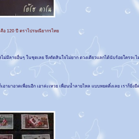
สือ 120 ปี ตราไปรษณียากรไท
องไม่มีลายอื่นๆ ในชุดเลย จึงตัดสินใจไม่ยาก ดวงเดียวแลกได้นับร้อยใครจะไม
เอามาอวดเพื่อนอีก เอาล่ะเหวย เพื่อนน้ำลายไหล แบบหยดติ๋งเลย เราก็ยิ่งยืด