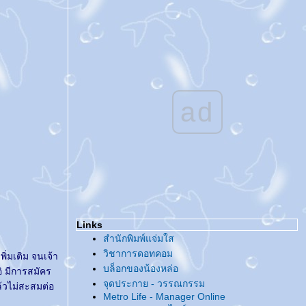
@... อัพเดทกันหน่อย ...@
@... Make you smile ...@
@... Superstars ในดวงใจ ...@
@... Tag - ความฝันของคนหน้าเหมือนคนดัง
...@
@... ทำไมขยัน [น้อย] อย่างนี้ ...@
@... งานหนังสือ / นักเขียนกับจิตสำนึกด้าน
ลิขสิทธิ์ ...@
ad
^o^... คู่มือลิขสิทธิ์สำหรับนักเขียน ...^o^
@... ชวนกันไปงานหนังสือ ...@
@... แท็กกันอีกแล้ว ...@
@... กลับมาแล้ว ...@
@... สวัสดีปีใหม่จีน ...@
@... เทศกาลแห่งความรัก ...@
@... ของ [ที่ไม่ได้ตั้งใจ] สะสม ...@
@... ของสะสม ...@
Links
@... แท็ก แถ็ก ...@
สำนักพิมพ์แจ่มใส
@... ??? ...@
วิชาการดอทคอม
ิ่มเติม จนเจ้า
@... สวัสดีปีหมู... ท้อง...ทอง ...@
บล็อกของน้องหล่อ
อิ มีการสมัคร
@... ในลิ้นชัก ...@
จุดประกาย - วรรณกรรม
้วไม่สะสมต่อ
@... มีแต่ความรู้สึกดี๊ดี ...@
Metro Life - Manager Online
@... Charity Love Charity Party ...@