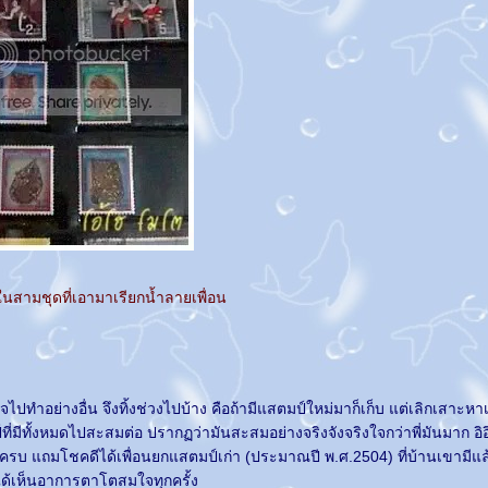
นสามชุดที่เอามาเรียกน้ำลายเพื่อน
ทำอย่างอื่น จึงทิ้งช่วงไปบ้าง คือถ้ามีแสตมป์ใหม่มาก็เก็บ แต่เลิกเสาะหาเพ
์ที่มีทั้งหมดไปสะสมต่อ ปรากฏว่ามันสะสมอย่างจริงจังจริงใจกว่าพี่มันมาก อิ
 แถมโชคดีได้เพื่อนยกแสตมป์เก่า (ประมาณปี พ.ศ.2504) ที่บ้านเขามีแล
ได้เห็นอาการตาโตสมใจทุกครั้ง