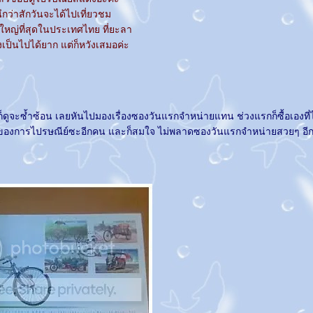
ึกว่าสักวันจะได้ไปเที่ยวชม
ี่ใหญ่ที่สุดในประเทศไทย ที่ยะลา
งเป็นไปได้ยาก แต่ก็หวังเสมอค่ะ
ดูจะซ้ำซ้อน เลยหันไปมองเรื่องซองวันแรกจำหน่ายแทน ช่วงแรกก็ซื้อเองที่ไ
ของการไปรษณีย์ซะอีกคน และก็สมใจ ไม่พลาดซองวันแรกจำหน่ายสวยๆ อีก