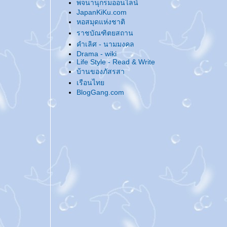
พจนานุกรมออนไลน์
@... บานชื่น - ชื่นบาน ...@
JapanKiKu.com
@... มั่ง มี ศรี สุข ...@
หอสมุดแห่งชาติ
@... ลองของใหม่ ...@
ราชบัณฑิตยสถาน
@... ประกาศตัว 'กิ๊ก' คนใหม่ ...@
คำเลิศ - นามมงคล
@... กลุ่มย่อย 'งานฝีมือ' เป็นเหตุ ...@
Drama - wiki
Life Style - Read & Write
@... ณ อุทยานนี้งามด้วยจามจุรี ...@
บ้านของภัสรสา
@... มิถุนาที่ผ่านมา ...@
เรือนไท
@... ธ ทรงเป็นศูนย์รวมใจไทยทั้งชาติ ...@
BlogGang.com
@... เปิดบล็อกคุยกัน ...@
@... ไปเที่ยวมาค่ะ ...@
@... มาน่ารักใกล้ๆ หน่อย ...@
@... สุขสันต์วันสงกรานต์ ...@
@... งานหนังสือครั้งนี้ - เสียหายไม่มาก ...@
@... แนะนำนิยายเผื่อคนไปงานหนังสือครั้งนี้
...@
@... สุสานหิ่งห้อย ...@
@... Beautiful Every Day ...@
@... ขอระบายหน่อย ...@
@... เก็บมาฝากจากฟอร์เวิร์ดเมล์ ...@
@... มิติมหัศจรรย์แห่งรัก ...@
@... ขุมทรัพย์ที่ปลายฝัน ...@