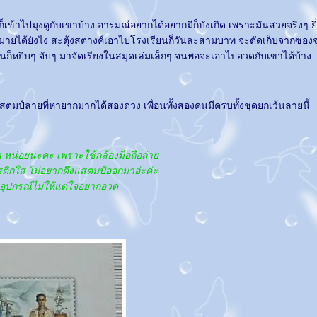
ข้าไปมุงดูกับเขาบ้าง อารมณ์อยากได้อยากมีก็บังเกิด เพราะมันสวยจริงๆ ยิ
มากมายได้ยังไง สะตุ้งสตางค์เอาไปโรงเรียนก็วันละสามบาท จะตัดเก็บจากซอ
่นก็หยิบๆ จับๆ มาจัดเรียงในสมุดเล่มเล็กๆ จนพอจะเอาไปอวดกับเขาได้บ้าง
สตมป์ลายที่หายากมากได้สองดวง เพื่อนทั้งสองคนมีครบทั้งชุดยกเว้นลายนี้
 หน่อยนะคะ เพราะใช้กล้องมือถือถ่า
ิกใส ไม่อยากดึงแสตมป์ออกมาอ่ะค่ะ
ุปกรณ์ไม่ให้แต่ใจอยากอวด