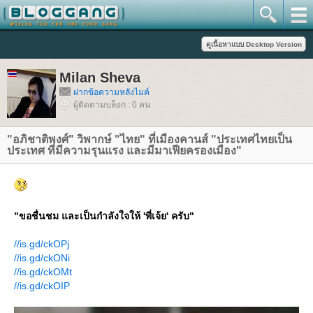
Milan Sheva
ฝากข้อความหลังไมค์
ผู้ติดตามบล็อก : 0 คน
"อภิชาติพงศ์" วิพากษ์ "ไทย" ที่เมืองคานส์ "ประเทศไทยเป็น
ประเทศ ที่มีความรุนแรง และมีมาเฟียครองเมือง"
"ขอชื่นชม และเป็นกำลังใจให้ 'พี่เจ้ย' ครับ"
//is.gd/ckOPj
//is.gd/ckONi
//is.gd/ckOMt
//is.gd/ckOIP