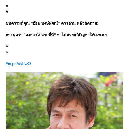
V
V
บทความที่คุณ "อ๊อฟ พงษ์พัฒน์" ควรอ่าน แล้วคิดตาม:
การพูดว่า "จงออกไปจากที่นี่" จะไม่ช่วยแก้ปัญหาให้เราเล
V
V
//is.gd/ckRwO