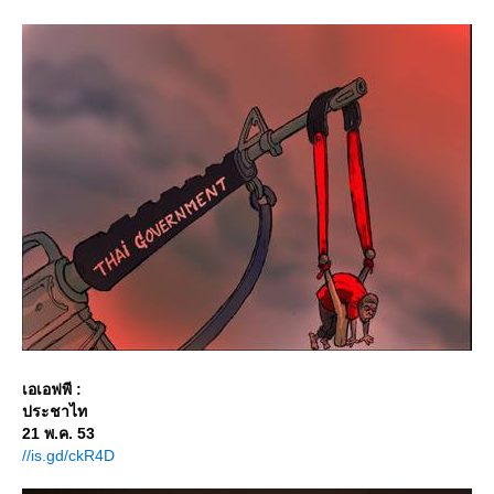
เอเอฟพี :
ประชาไท
21 พ.ค. 53
//is.gd/ckR4D