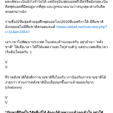
ผลแพ้ชนะเป็นยังไงจำไม่ได้ แต่ปัจจุบันฟุตบอลพรีเมี่ยร์ลีคอังกฤษ เป็น
ลีคฟุตบอลที่มีคนดูมากที่สุด และถูกขนาดนามว่าสนุกสุด-ต่างกับลีค
สกอตฯมากนัก
รายชื่อ32ทีมสุดท้ายลุยศึกฟุตบอลโลก2010ที่แอฟริกาใต้-มีทีมชาติ
อังกฤษแต่ไม่มีทีมชาติสกอตแลนด์
//www.rakball.net/overview.php?
c=11&id=24547
เอาเวลาไปพัฒนาประเทศ ในแต่ละด้านเถอะครับ อย่ามัวมา "คลั่ง
ชาติ" ให้เสียเวลา ได้ก็ได้แค่ความสะใจ(ส่วนตัว) แต่ประเทศเสียเวลา
เริ่มต้นใหม่ครับ :)
V
V
ที่ว่าคลั่งชาติก็ยังดีกว่าขายชาติจึงไม่จริง เราป้องกันการขายชาติได้
ง่ายกว่า ส่วนการคลั่งชาตินั้นเมื่อปลุกขึ้นมาแล้วย่อมแก้ยาก
(chaturon)
V
V
"ปัญหาที่มีอยู่ในวิสัยที่แก้ได้ ต้องแก้ด้วยความเข้าอกเข้าใจ อย่าใช้