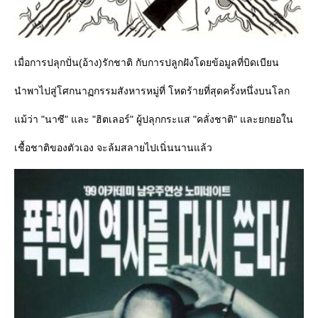
เมื่อการปลุกปั่น(อ้าง)รักชาติ กับการปลูกฝังโดยข้อมูลที่บิดเบียน
นำพาไปสู่โศกนาฏกรรมสังหารหมู่ที่ โหดร้ายที่สุดครั้งหนึ่งบนโลก
ม้ว่า "นาซี" และ "ฮิตเลอร์" ผู้ปลุกกระแส "คลั่งชาติ" และยกยอใน
เชื้อชาติของตัวเอง จะล้มสลายไปเนิ่นนานแล้ว