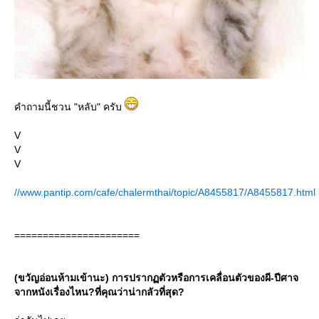
คำถามนี้ชวน "หลับ" ครับ
V
V
V
//www.pantip.com/cafe/chalermthai/topic/A8455817/A8455817.html
======================
(ขวัญอ่อนห้ามเข้านะ) การปรากฏตัวหรือการเคลื่อนตัวของผี-ปีศาจ
จากหนังเรื่องไหน?ที่คุณว่าน่ากลัวที่สุด?