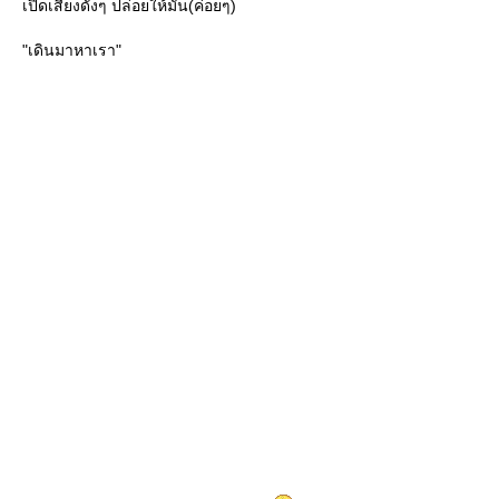
เปิดเสียงดังๆ ปล่อยให้มัน(ค่อยๆ)
"เดินมาหาเรา"