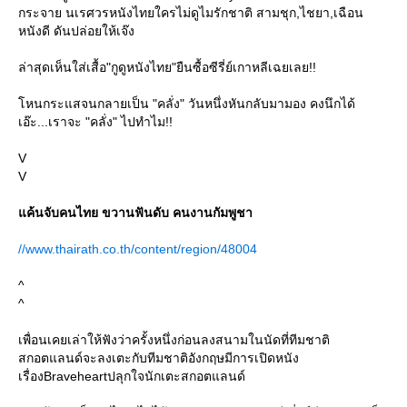
กระจาย นเรศวรหนังไทยใครไม่ดูไมรักชาติ สามชุก,ไชยา,เฉือน
หนังดี ดันปล่อยให้เจ๊ง
ล่าสุดเห็นใส่เสื้อ"กูดูหนังไทย"ยืนซื้อซีรี่ย์เกาหลีเฉยเลย!!
หนกระแสจนกลายเป็น "คลั่ง" วันหนึ่งหันกลับมามอง คงนึกได้
เอ๊ะ...เราจะ "คลั่ง" ไปทำไม!!
V
V
ค้นจับคนไทย ขวานฟันดับ คนงานกัมพูชา
//www.thairath.co.th/content/region/48004
^
^
เพื่อนเคยเล่าให้ฟังว่าครั้งหนึ่งก่อนลงสนามในนัดที่ทีมชาติ
สกอตแลนด์จะลงเตะกับทีมชาติอังกฤษมีการเปิดหนัง
เรื่องBraveheartปลุกใจนักเตะสกอตแลนด์