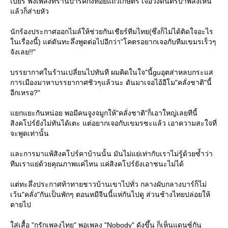
เบียร์ ฟังเพลงที่ร้านปาร์คกิ้งทอยแถวเกษตร เจอวงดนตรีบ้าพลังเห็น
ล้วก็ส่ายหัว
นักร้องประกาศออกไมล์ให้ช่วยกันเชียร์ทีมไทย(ซึ่งก็ไม่ได้ติดใจอะไร
นเรื่องนี้) แต่ดันทะลึ่งพูดต่อไปอีกว่า"โคตรอยากเจอกับทีมเขมรเร็วๆ
จังเลย!!"
บรรยากาศในร้านเปลี่ยนไปทันที ผมคิดในใจ"นี้guอุตส่าหลบกระแส
การเมืองมาหาบรรยากาศชิวๆแล้วนะ ดันมาเจอไอ้อีโม"คลั่งชาติ"นี้
อีกเหรอ?"
กแยะกันหน่อย พอมีคนจูงจมูกให้"คลั่งชาติ"ก็เอาใหญ่เลยทีนี้
สิงคโปร์ยังไม่ทันได้เตะ แต่อยากเจอกับเขมรซะแล้ว เอาความสะใจที่
จะพูดเท่านั้น
ละการมาแพ้สิงคโปร์คาบ้านนั้น มันไม่แย่เท่ากับเราไม่รู้ด้วยซ้ำว่า
ทีมเราแย่ด้วยคุณภาพแค่ไหน แค่สิงคโปร์ยังเอาชนะไม่ได้
ต่ทะลึ่งประกาศท้าทายชาวบ้านเขาไปทั่ว กลางผับกลางบาร์ก็ไม่
เว้น"คลั่ง"กันเป็นพักๆ ตอนหมีจีนนี้แห่กันไปดู ส่วนช้างไทยปล่อยให้
ตายไป
ส่เสื้อ "กูรักเพลงไทย" พอเพลง "Nobody" ดังขึ้น ก็เห็นแดนซ์กัน