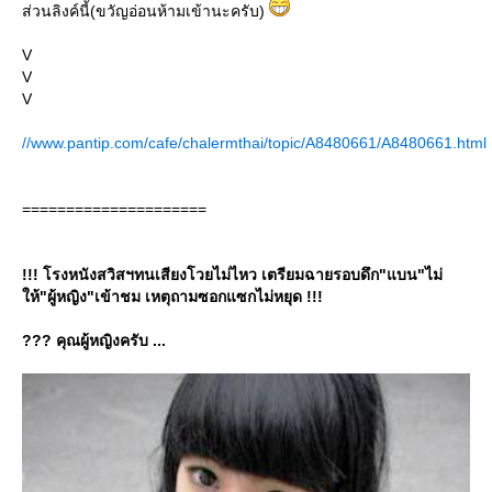
ส่วนลิงค์นี้(ขวัญอ่อนห้ามเข้านะครับ)
V
V
V
//www.pantip.com/cafe/chalermthai/topic/A8480661/A8480661.html
=====================
!!! โรงหนังสวิสฯทนเสียงโวยไม่ไหว เตรียมฉายรอบดึก"แบน"ไม่
ห้"ผู้หญิง"เข้าชม เหตุถามซอกแซกไม่หยุด !!!
??? คุณผู้หญิงครับ ...