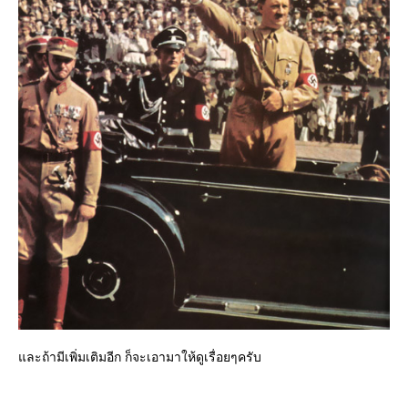
ละถ้ามีเพิ่มเติมอีก ก็จะเอามาให้ดูเรื่อยๆครับ