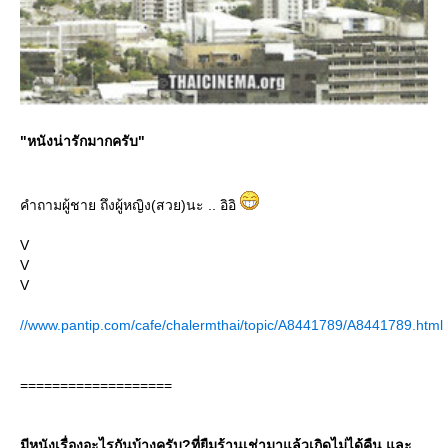
"หนังน่ารักมากครับ"
คำถามผู้ชาย ถึงผู้หญิง(สวย)นะ .. อิอิ
V
V
V
//www.pantip.com/cafe/chalermthai/topic/A8441789/A8441789.html
===================
มีหนังเรื่องอะไรกันบ้างครับ?ที่ยืมร้านเช่ามาแล้วเกิดไม่ได้คืน และ