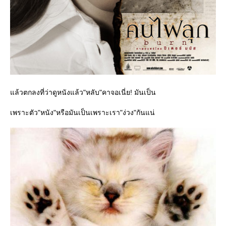
ล้วตกลงที่ว่าดูหนังแล้ว"หลับ"คาจอเนี่ย! มันเป็น
เพราะตัว"หนัง"หรือมันเป็นเพราะเรา"ง่วง"กันแน่