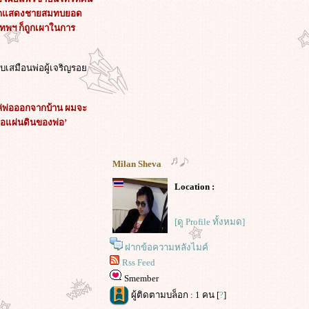
านักแสดงชายสมทบยอด
งเทพฯ ก็ถูกเผาในการ
บเสมือนพ่อผู้เจริญรอ
ะไล่พ่อออกจากบ้าน ผมจะ
่คือแผ่นดินของพ่อ’
Milan Sheva
Location :
[ดู Profile ทั้งหมด]
ฝากข้อความหลังไมค์
Rss Feed
Smember
ผู้ติดตามบล็อก : 1 คน [
?
]