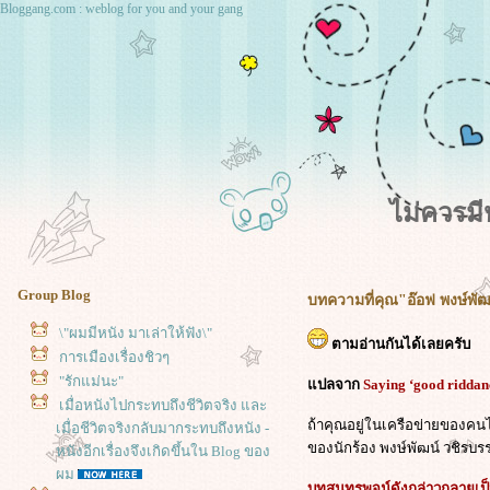
Bloggang.com : weblog for you and your gang
ไม่ควรม
Group Blog
บทความที่คุณ"อ๊อฟ พงษ์พัฒ
\"ผมมีหนัง มาเล่าให้ฟัง\"
ตามอ่านกันได้เลยครับ
การเมืองเรื่องชิวๆ
"รักแม่นะ"
ปลจาก
Saying ‘good riddan
เมื่อหนังไปกระทบถึงชีวิตจริง และ
ถ้าคุณอยู่ในเครือข่ายของคนไท
เมื่อชีวิตจริงกลับมากระทบถึงหนัง -
ของนักร้อง พงษ์พัฒน์ วชิรบ
หนังอีกเรื่องจึงเกิดขึ้นใน Blog ของ
ผม
บทสุนทรพจน์ดังกล่าวกลายเป็