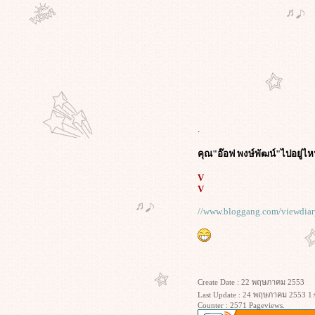
ดำรัสTheKingCanDoNoWrongเกิดขึ้น
หลายปีแล้ว ไม่เกี่ยวการเมือง
'ทักษิณ'ทวิตร่วมยินดี'เจ้ย'สร้างชื่อสู่
ไทย/บัญญัติ"เจ้ย"ศัพท์ฮิตใหม่/'เจ้ย'ย้ำ
นี่ไม่ใช่หนังการเมือง
"ดี้" เขียนจม.เปิดผนึกถึง "โจ" ผ่านเฟ
ซบุ๊ก ยันจงรักภักดี พร้อมให้อภัยน้อง
ต่เตือนอย่าก่อความแตกแยก
ไขเบื้องหลัง "ออฟ-พงษ์พัฒน์" ขึ้นเวที
.
ลั่น "จงออกไปจากที่นี่" โยงคอนเน็
คุณ"อ๊อฟ พงษ์พัฒน์"ไปอยู่ไหน
กชั่นลึกพรรค "ประชาธิปัตย์"
คำกล่าวของ"อภิชาติพงศ์"บนเวที
V
ลก-ความหวังดีที่มีต่อประเทศไทย-
V
อยากให้รางวัลช่วยลดอุณหภูมิขัด
//www.bloggang.com/viewdia
้งในปท.
ภาพขึ้นรับรางวัล "ปาล์มทองคำ" ของ
คุณ "เจ้ย" อภิชาติพงศ์ และภาพ
พ.ต.ท."ทักษิณ"ปรากฏตัว ที่เมืองคาน
ส์
Create Date : 22 พฤษภาคม 2553
"อภิชาติพงศ์" วิพากษ์ "ไทย" ที่เมือง
Last Update : 24 พฤษภาคม 2553 1:
Counter : 2571 Pageviews.
คานส์ "ประเทศไทยเป็นประเทศ ที่มี