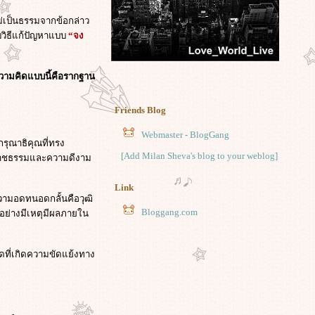
ม่เป็นธรรมจากข้อกล่าว
บวิธีแก้ปัญหาแบบ
“จง
 ความคิดแบบนี้คือรากฐาน
Friends Blog
Webmaster - BlogGang
รุณาธิคุณที่ทรง
[Add Milan Sheva's blog to your weblog]
ธราชธรรมและความดีงาม
Link
ความอดทนอดกลั้นคือวุฒิ
Bloggang.com
อย่างมีเหตุมีผลภายใน
ดที่เกิดความขัดแย้งทาง