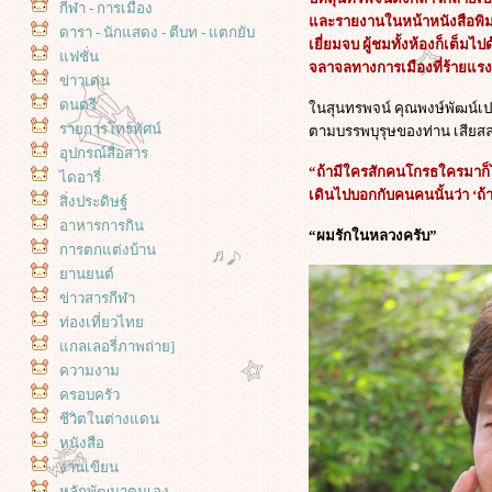
กีฬา - การเมือง
ละรายงานในหน้าหนังสือพิม
ดารา - นักแสดง - ตีบท - แตกยับ
เยี่ยมจบ ผู้ชมทั้งห้องก็เต็ม
ฟชั่น
จลาจลทางการเมืองที่ร้ายแรงท
ข่าวเด่น
ดนตรี
นสุนทรพจน์ คุณพงษ์พัฒน์เปร
รายการโทรทัศน์
ตามบรรพบุรุษของท่าน เสียสละ
อุปกรณ์สื่อสาร
“ถ้ามีใครสักคนโกรธใครมาก็ไม่
ไดอารี่
เดินไปบอกกับคนคนนั้นว่า ‘ถ้า
สิ่งประดิษฐ์
อาหารการกิน
“ผมรักในหลวงครับ”
การตกแต่งบ้าน
านยนต์
ข่าวสารกีฬา
ท่องเที่ยวไท
กลเลอรี่ภาพถ่าย]
ความงาม
ครอบครัว
ชีวิตในต่างแดน
หนังสือ
งานเขียน
หลักพัฒนาตนเอง