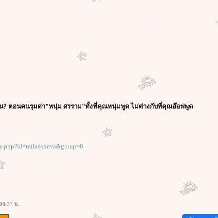
? ตอนคนรุมด่า"หนุ่ม ศรราม"ทั้งที่คุณหนุ่มพูด ไม่ต่างกับที่คุณอ๊อฟพูด
ry.php?id=milansheva&group=8
06:37 น.