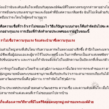
 ถึงแม้ว่าฉันจะคับแค้นใจเหมือนกับคุณพงษ์พัฒน์ที่ในหลวงทรงถูกกล่าวหาอย่างไ
้งการหมิ่นพระบรมเดชานุภาพและถ้อยคำที่มีแต่ความเกลียดชัง ฉันก็ไม่เห็นด้วยกั
เหมือนว่าจะโดนใจผู้คนจำนวนมาก
คือความเชื่อที่ว่า ถ้าเราไม่ชอบอะไร วิธีแก้ปัญหาแบบง่ายๆ ก็คือกำจัดมันไปซะ
กอย่างรุนแรง การเมืองที่กำลังทำลายประเทศของเราอยู่ในขณะนี้
าเราไม่เชื่อว่าความรุนแรง รังแต่จะนำมาซึ่งความรุนแรง
ับฉันส่วนใหญ่ ตรงที่เติบโตมากับความเคารพในหลวงอย่างลึกซึ้ง สำนึกในพระมหาก
พเพื่อผู้อ่อนแอและผู้ยากไร้ในประเทศนี้ และในการที่ทรงเป็นเสาแห่งทศพิ
ัปชั่นบ่อนเซาะ และเราเองก็กำลังจมดิ่งลงไปในปลักความเป็นปัจเจกที่เห็นแก่ตัว
นที่เรารักถูกโจมตีอย่างโหดร้าย แต่วุฒิภาวะของเรานั้นวัดจากการกระทำของเรา 
กฎหมายหมิ่นพระบรมเดชานุภาพเพื่อรับประกันว่าเราจะสามารถถกเถียงกันได้
างวัฒนธรรมนั้นคือวุฒิภาวะ การกำจัดไม่ใช่วุฒิภาวะ
บ้าน ประเทศประกอบด้วยคนต่างวัฒนธรรม ความเชื่อ และความคับแค้นใจ เมื่อใ
ม่สามารถทำแค่เตะคนที่เราไม่ชอบออกไปจากบ้าน
ก็จะต้องเคารพวิถีทางที่มีไมตรีจิตต่อคนทุกหมู่เหล่าของพระองค์ด้ว