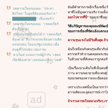
ฉันมีคำสารภาพอีกเรื่องหนึ่ง
บทความใหม่ของผม : "ประชา
หาที่ไม่มีมูลความจริง รวมทั
ธิป'ไทย" ในยุคที่ต้องยอมรับการ "
ออกไปจากที่นี่”
ของเขาซึ่งดู
███████████ " เซ็นเซอร์!!!
บทความใหม่ของผม : "เชคสเปียร์
วิธีแก้ปัญหาของคุณพงษ์พัฒน์
ต้องไม่ตาย"
ของการเมืองที่ขัดแย้งแตกแย
รูปที่สามารถยืนยันได้ว่า "เชคสเปียร์
ต้องตาย" คือ กระจกสะท้อนความคิด
ความรุนแรงไม่มีวันสิ้นสุด ถ้
พรรคปชป.-โดยงบรัฐบาลปชป.-เพื่อ
ฉันก็เหมือนกับคนรุ่นเดียวก
คนดูที่โปรปชป. (ชมภาพ)
ตรากตรำทำงานตลอดพระชนม์ชี
หางโผล่! แถลงการณ์ผู้กำกับ "เชคส
นห้วงยามที่สังคมเราถูกคอร์ร
เปียร์ต้องตาย" เผยหมดเปลือก "อคติ"
ิ่งลักษณ์ "เกลียด" ชินวัตร "แขยง"
เป็นเรื่องน่าแค้นใจที่เห็นค
เสื้อแดง!
ภาวะ ความพยายามที่จะทบทวน
เปิดจดหมายจากเรือนจำ "จาฟาร์ ปา
ขอบเขตของความละเอียดอ่อนท
นาฮี" ผกก.อิหร่านที่ถูกคุมขัง จ่าหน้า
ถึง "เทศกาลภาพยนตร์เบอร์ลิน"
เพราะประเทศนั้นเป็นมากกว่า
ฮคเกอร์จอมป่วนสู่โนเบลสันติภาพ!
ความคิดและอุดมการณ์ เราไ
หนังสือชีวิต จูเลียน แอสซานจ์ กับ
ad
หนังชีวประวัติผู้ก่อตั้ง WikiLeaks
ถ้าเราเคารพในหลวงจริงๆ เรา
การประท้วงปิดสนามบิน กับผลกระ