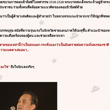
นด้วยขบวนการคอมมิวนิสต์ในทศวรรษ 2510-2520 พระบาทสมเด็จพระเจ้าอยู่หัวท
อประชาชน รวมทั้งคนที่คล้อยตามแนวคิดของคอมมิวนิสต์ด้ว
ามว่าเป็นผู้ค้ายาเสพติดและผู้ทำลายป่า ในหลวงทรงแนะนำพวกเขาให้ปลูกพืชทด
องบรรพบุรุษ สมัยที่ความรุนแรงในจังหวัดชายแดนภาคใต้ปะทุขึ้น คำแนะนำของพระ
ความเดือดร้อนของผู้คน และช่วยเหลือพวกเขา
ายขอบเหล่านี้ว่าเป็นคนนอก กระทั่งมองว่าเป็นอันตรายต่อความมั่นคงของชาติ
ละความเมตตาเสมอมา...
ละใช่"
ถึงใจนักเลงจริงๆ