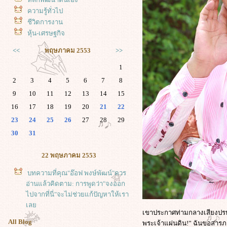
ความรู้ทั่วไป
ชีวิตการงาน
หุ้น-เศรษฐกิจ
<<
พฤษภาคม 2553
>>
1
2
3
4
5
6
7
8
9
10
11
12
13
14
15
16
17
18
19
20
21
22
23
24
25
26
27
28
29
30
31
22 พฤษภาคม 2553
บทความที่คุณ"อ๊อฟ พงษ์พัฒน์"ควร
อ่านแล้วคิดตาม: การพูดว่า"จงออก
ไปจากที่นี่"จะไม่ช่วยแก้ปัญหาให้เรา
เล
เขาประกาศท่ามกลางเสียงปรบมือ
All Blog
พระเจ้าแผ่นดิน!” ฉันขอสารภา