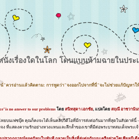
ีหนังเรื่องใดในโลก โดนแบนห้ามฉายในประเ
น์"ควรอ่านแล้วคิดตาม: การพูดว่า"จงออกไปจากที่นี่"จะไม่ช่วยแก้ปัญหาใ
ce’ is no answer to our problems
ด
สนิทสุดา เอกชั
, แปลโด
สฤณี อาชวานัน
ยบนเฟซบุ๊ค คุณก็คงจะได้เห็นคลิปวีดีโอที่มีการส่งต่อกันมากที่สุดในสัปดาห์นี้
รรจง ที่แสดงความรักอย่างหวงแหนและลึกล้ำของเขาที่มีต่อพระบาทสมเด็จพระเจ้าอ
นปรากฏการณ์ยอดนิยมในทันที กลายเป็นสิ่งที่ส่งต่อกันบนเครือข่ายโซเชียลมีเดี