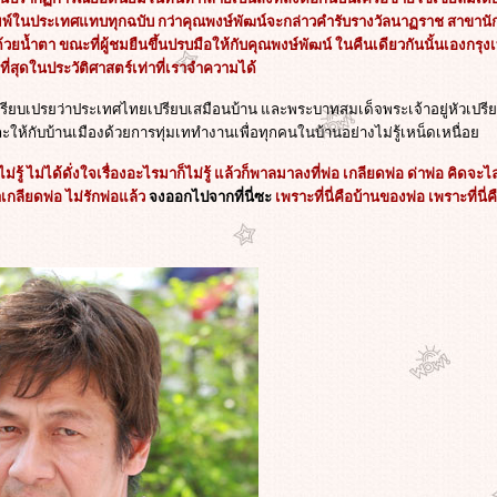
พ์ในประเทศแทบทุกฉบับ กว่าคุณพงษ์พัฒน์จะกล่าวคำรับรางวัลนาฏราช สาข
ไปด้วยน้ำตา ขณะที่ผู้ชมยืนขึ้นปรบมือให้กับคุณพงษ์พัฒน์ ในคืนเดียวกันนั้นเองกรุ
ี่สุดในประวัติศาสตร์เท่าที่เราจำความได้
ียบเปรยว่าประเทศไทยเปรียบเสมือนบ้าน และพระบาทสมเด็จพระเจ้าอยู่หัวเปรีย
ให้กับบ้านเมืองด้วยการทุ่มเททำงานเพื่อทุกคนในบ้านอย่างไม่รู้เหน็ดเหนื่อ
รู้ ไม่ได้ดั่งใจเรื่องอะไรมาก็ไม่รู้ แล้วก็พาลมาลงที่พ่อ เกลียดพ่อ ด่าพ่อ คิดจ
เกลียดพ่อ ไม่รักพ่อแล้ว
จงออกไปจากที่นี่ซะ
เพราะที่นี่คือบ้านของพ่อ เพราะที่นี