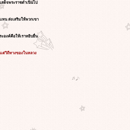
รงเสด็จพระราชดำเนินไป
แทน ส่งเสริมให้พวกเขา
องค์คือให้เราหยิบยื่น
 แต่วิถีทางของในหลวง