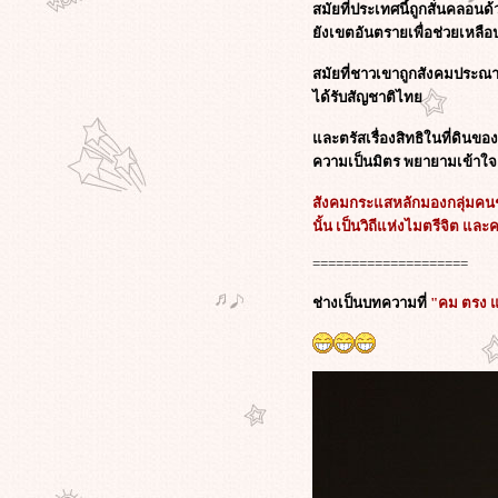
สมัยที่ประเทศนี้ถูกสั่นคลอ
ทบที่คาดไม่ถึง! ในหนังผีกระป๋องสุด
ังเขตอันตรายเพื่อช่วยเหลื
เอาท์ฉบับ 3D : The Child’s Eye
ทะลวงสัญลักษณ์ กับการเมืองเชิง
สมัยที่ชาวเขาถูกสังคมประณ
ภาพยนตร์ ความกังวลทางหลักคิด ใน
ได้รับสัญชาติไท
หนังตลกเสียดสีสุดสะเปะสะปะ "ชิง
หมาเถิด"
ละตรัสเรื่องสิทธิในที่ดินข
วิกิลีกส์แฉว่าที่ผู้นำจีนประกาศตัวเป็น
ความเป็นมิตร พยายามเข้าใจ
ฟนหนังฮอลลีวูดซัดหนังจีน
สังคมกระแสหลักมองกลุ่มคนช
ของ"จาง อี้โหม่ว"เป็นหนังที่ชวน
นั้น เป็นวิถีแห่งไมตรีจิต แ
สับสน
สุดมันส์กับ "วิกิลีกส์" (the Movie) การ
====================
ผจญภัยของ "จูเลียน อัสซานจ์" ผู้ก่อ
ตั้ง WikiLeaks!
ช่างเป็นบทความที่
"คม ตรง แ
วิกิลีกส์แสบ! เลือกวันแฉข้อมูลลับ 14
ชาติอาหรับแบนผลงานของ"สตีเวน ส
ปีลเบิร์ก"ตรงกับวันเกิดของผกก.ดัง
ภาพแรก "มิเชล โหย่ว" สวมบทเป็น
"ออง ซาน ซูจี" ในหนังของ "ลุค
บซง" || เหมือนโคตรๆ !!
ศาลอิหร่านสั่งจำคุก ผกก.จาฟาร์ ปา
นาฮี 6 ปี - ห้ามทำหนัง 20 ปี ข้อหา