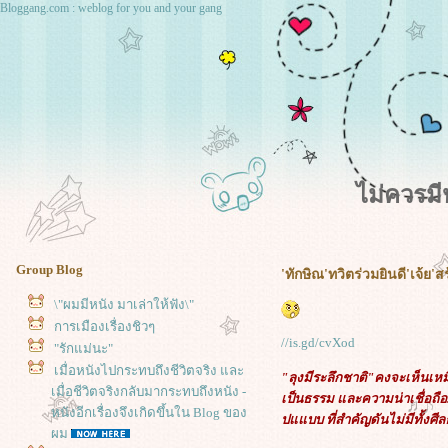
Bloggang.com : weblog for you and your gang
ไม่ควรม
Group Blog
'ทักษิณ'ทวิตร่วมยินดี'เจ้ย'สร
\"ผมมีหนัง มาเล่าให้ฟัง\"
การเมืองเรื่องชิวๆ
//is.gd/cvXod
"รักแม่นะ"
เมื่อหนังไปกระทบถึงชีวิตจริง และ
"ลุงมีระลึกชาติ"คงจะเห็นเห
เมื่อชีวิตจริงกลับมากระทบถึงหนัง -
เป็นธรรม และความน่าเชื่อถื
หนังอีกเรื่องจึงเกิดขึ้นใน Blog ของ
ปแแบบ ที่สำคัญดันไม่มีทั้งศี
ผม