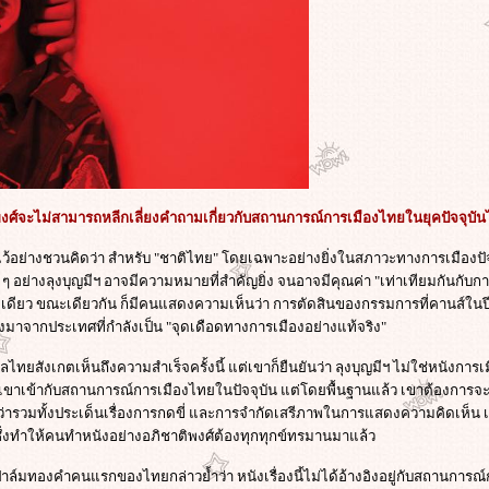
พงศ์จะไม่สามารถหลีกเลี่ยงคำถามเกี่ยวกับสถานการณ์การเมืองไทยในยุคปัจจุบัน
ว้อย่างชวนคิดว่า สำหรับ "ชาติไทย" โดยเฉพาะอย่างยิ่งในสภาวะทางการเมืองปัจจ
อย่างลุงบุญมีฯ อาจมีความหมายที่สำคัญยิ่ง จนอาจมีคุณค่า "เท่าเทียมกันกับกา
เดียว ขณะเดียวกัน ก็มีคนแสดงความเห็นว่า การตัดสินของกรรมการที่คานส์ในป
นทางมาจากประเทศที่กำลังเป็น "จุดเดือดทางการเมืองอย่างแท้จริง"
ลไทยสังเกตเห็นถึงความสำเร็จครั้งนี้ แต่เขาก็ยืนยันว่า ลุงบุญมีฯ ไม่ใช่หนังก
าเข้ากับสถานการณ์การเมืองไทยในปัจจุบัน แต่โดยพื้นฐานแล้ว เขาต้องการจะพ
ว่ารวมทั้งประเด็นเรื่องการกดขี่ และการจำกัดเสรีภาพในการแสดงความคิดเห็น เช
ซึ่งทำให้คนทำหนังอย่างอภิชาติพงศ์ต้องทุกทุกข์ทรมานมาแล้ว
าล์มทองคำคนแรกของไทยกล่าวย้ำว่า หนังเรื่องนี้ไม่ได้อ้างอิงอยู่กับสถานการ