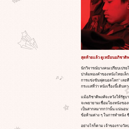
เอาท์ฉบับ 3D : The Child’s Eye
ทะลวงสัญลักษณ์ กับการเมืองเชิง
ภาพยนตร์ ความกังวลทางหลักคิด ใน
หนังตลกเสียดสีสุดสะเปะสะปะ "ชิง
หมาเถิด"
วิกิลีกส์แฉว่าที่ผู้นำจีนประกาศตัวเป็น
ฟนหนังฮอลลีวูดซัดหนังจีน
ของ"จาง อี้โหม่ว"เป็นหนังที่ชวน
สับสน
สุดท้ายแล้ว ดูเหมือนอภิชาติ
สุดมันส์กับ "วิกิลีกส์" (the Movie) การ
ผจญภัยของ "จูเลียน อัสซานจ์" ผู้ก่อ
นักวิจารณ์บางคนเปรียบเปรยไ
ตั้ง WikiLeaks!
ปาล์มทองคำของหนังไทยเล็ก ๆ 
วิกิลีกส์แสบ! เลือกวันแฉข้อมูลลับ 14
การแข่งขันฟุตบอลโลก" เลยที
ชาติอาหรับแบนผลงานของ"สตีเวน ส
กระแสที่ว่า หนังเรื่องนี้เดิ
ปีลเบิร์ก"ตรงกับวันเกิดของผกก.ดัง
ภาพแรก "มิเชล โหย่ว" สวมบทเป็น
ม้อภิชาติพงศ์จะหวังให้รัฐบา
"ออง ซาน ซูจี" ในหนังของ "ลุค
จะพยายามเชื่อมโยงหนังของเข
บซง" || เหมือนโคตรๆ !!
เป็นสากลมากกว่านั้น แน่นอน
ศาลอิหร่านสั่งจำคุก ผกก.จาฟาร์ ปา
ข้อห้ามต่าง ๆ ในการทำหนัง 
นาฮี 6 ปี - ห้ามทำหนัง 20 ปี ข้อหา
อย่างไรก็ตาม เจ้าของรางวัลป
กระทำการอันขัดต่อรัฐบาล