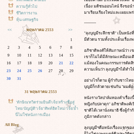
เนื่อง มติชนออนไลน์ จึงขอนำบท
ความรู้ทั่วไป
มาเรียบเรียงใหม่และเผยแพร่ ณ
ชีวิตการงาน
หุ้น-เศรษฐกิจ
----------
<<
พฤษภาคม 2553
>>
"ลุงบุญมีระลึกชาติ" เป็นหนัง
มีตัวตน รวมทั้งประเด็นเรื่อ
1
2
3
4
5
6
7
8
อภิชาติพงศ์ให้สัมภาษณ์ว่า เ
9
10
11
12
13
14
15
เขาก็ไม่ได้มีลักษณะเหมือนเด
16
17
18
19
20
21
22
ม้สองในคณะกรรมการตัดสินรางว
ความเห็นว่า ลุงบุญมีฯได้ทำ
23
24
25
26
27
28
29
30
31
อย่างไรก็ตาม ผู้กำกับชาวไท
บุญมีก็กลัวตายเช่นกัน "ผม
31 พฤษภาคม 2553
หนังรางวัลปาล์มทองคำเรื่องนี้
'ทักษิณ'ทวิตร่วมยินดี'เจ้ย'สร้างชื่อสู่
หญิงกับปลาดุก" อภิชาติพงศ์เป
ไทย/บัญญัติ"เจ้ย"ศัพท์ฮิตใหม่/'เจ้ย'ย้ำ
ชาติได้เวลานั่งสมาธิ ซึ่งผู้
นี่ไม่ใช่หนังการเมือง
ภูมิภาคดังกล่าว
All Blog
ลุงบุญมีฯคือหนังเรื่องแรกของ
ก็ไม่ใช่ภาพยนตร์ชีวประวัติขอ