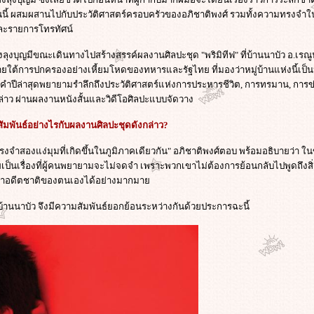
ี้ ผสมผสานไปกับประวัติศาสตร์ครอบครัวของอภิชาติพงศ์ รวมทั้งความทรงจำในวั
ละรายการโทรทัศน์
องลุงบุญมีขณะเดินทางไปสร้างสรรค์ผลงานศิลปะชุด "พริมิทีฟ" ที่บ้านนาบัว อ.เร
ยใต้การปกครองอย่างเหี้ยมโหดของทหารและรัฐไทย ที่มองว่าหมู่บ้านแห่งนี้เป็นหมู
ำปีล่าสุดพยายามรำลึกถึงประวัติศาสตร์แห่งการประหารชีวิต, การทรมาน, การข่ม
งกล่าว ผ่านผลงานหนังสั้นและวิดีโอศิลปะแบบจัดวาง
ัมพันธ์อย่างไรกับผลงานศิลปะชุดดังกล่าว?
ำสองแง่มุมที่เกิดขึ้นในภูมิภาคเดียวกัน" อภิชาติพงศ์ตอบ พร้อมอธิบายว่า ใน
ป็นเรื่องที่ผู้คนพยายามจะไม่จดจำ เพราะพวกเขาไม่ต้องการย้อนกลับไปพูดถึงสิ่งท
จดจำอดีตชาติของตนเองได้อย่างมากมา
ห่งบ้านนาบัว จึงมีความสัมพันธ์ยอกย้อนระหว่างกันด้วยประการฉะนี้