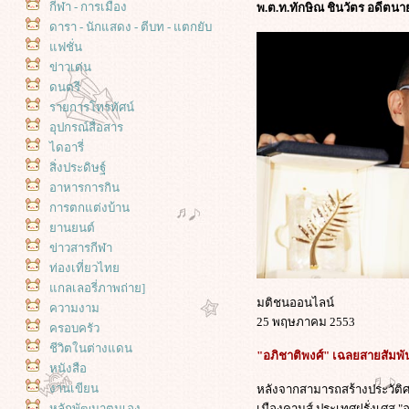
กีฬา - การเมือง
พ.ต.ท.ทักษิณ ชินวัตร อดีตน
ดารา - นักแสดง - ตีบท - แตกยับ
ฟชั่น
ข่าวเด่น
ดนตรี
รายการโทรทัศน์
อุปกรณ์สื่อสาร
ไดอารี่
สิ่งประดิษฐ์
อาหารการกิน
การตกแต่งบ้าน
านยนต์
ข่าวสารกีฬา
ท่องเที่ยวไท
กลเลอรี่ภาพถ่าย]
มติชนออนไลน์
ความงาม
25 พฤษภาคม 2553
ครอบครัว
ชีวิตในต่างแดน
"อภิชาติพงศ์" เฉลยสายสัมพันธ
หนังสือ
งานเขียน
หลังจากสามารถสร้างประวัติศ
เมืองคานส์ ประเทศฝรั่งเศส "อ
หลักพัฒนาตนเอง