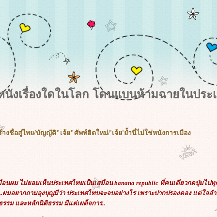
ีหนังเรื่องใดในโลก โดนแบนห้ามฉายในประเ
้างชื่อสู่ไทย/บัญญัติ"เจ้ย"ศัพท์ฮิตใหม่/'เจ้ย'ย้ำนี่ไม่ใช่หนังการเมือง
มือนผม ไม่ยอมเห็นประเทศไทยเป็นเสมือน banana republic ที่คนเดียวกดปุ่มไป
อ..ผมอยากถามลุงบุญมีว่า ประเทศไทบจะจบอย่างไร เพราะปากปรองดอง แต่ใจอำมหิ
ลธรรม และหลักนิติธรรม มีแต่เผด็จการ..