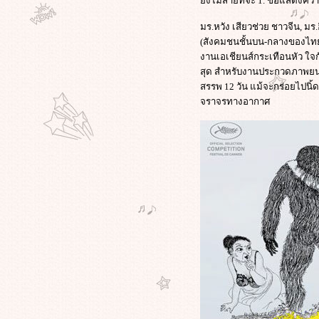
ังไม่สายที่จะ 1. ขอแสดงความ
หลายปีแล้ว ไม่เกี่ยวการเมือง
'ทักษิณ'ทวิตร่วมยินดี'เจ้ย'สร้างชื่อสู่
มร.หวัง เสียวช่วย ชาวจีน, มร
ไทย/บัญญัติ"เจ้ย"ศัพท์ฮิตใหม่/'เจ้ย'ย้ำ
(สังคมชนชั้นบน-กลางของไทย
นี่ไม่ใช่หนังการเมือง
งานเอเชียนส์กระเทือนหัว ใจก
"ดี้" เขียนจม.เปิดผนึกถึง "โจ" ผ่านเฟ
สุด สำหรับงานประกวดภาพยนตร์
ซบุ๊ก ยันจงรักภักดี พร้อมให้อภัยน้อง
สรรพ 12 วัน แม้จะกร่อยไปนิ้
ต่เตือนอย่าก่อความแตกแยก
จราจรทางอากาศ
ไขเบื้องหลัง "ออฟ-พงษ์พัฒน์" ขึ้นเวที
ลั่น "จงออกไปจากที่นี่" โยงคอนเน็
กชั่นลึกพรรค "ประชาธิปัตย์"
คำกล่าวของ"อภิชาติพงศ์"บนเวที
ลก-ความหวังดีที่มีต่อประเทศไทย-
อยากให้รางวัลช่วยลดอุณหภูมิขัด
้งในปท.
ภาพขึ้นรับรางวัล "ปาล์มทองคำ" ของ
คุณ "เจ้ย" อภิชาติพงศ์ และภาพ
พ.ต.ท."ทักษิณ"ปรากฏตัว ที่เมืองคาน
ส์
"อภิชาติพงศ์" วิพากษ์ "ไทย" ที่เมือง
คานส์ "ประเทศไทยเป็นประเทศ ที่มี
ความรุนแรง และมีมาเฟียครองเมือง"