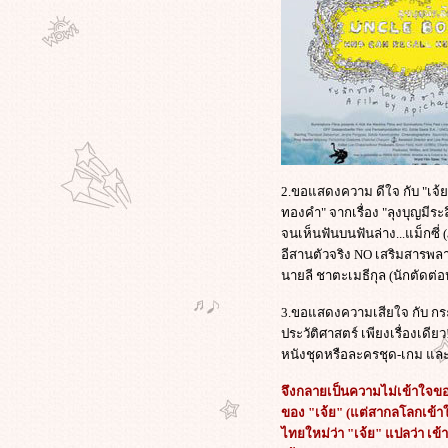
บทความที่คุณ"อ๊อฟ พงษ์พัฒน์"ควร
อ่านแล้วคิดตาม: การพูดว่า"จงออก
ไปจากที่นี่"จะไม่ช่วยแก้ปัญหาให้เรา
เล
สิ่งที่ "หนุ่ม ศรราม" พูด..ความหมา
ไม่ได้ต่างกัน..แต่คำชื่นชมระหว่าง
คุณหนุ่ม กับคุณอ๊อฟ ต่างกันจริงๆ
ครเคยดูหนังเรื่อง Vantage Point น่า
จะเข้าใจ 3 คลิปนี้ที่อธิบายการตา
2.ขอแสดงความ ดีใจ กับ "เจ้ย" 
ของเสื้อแดง ได้ง่ายขึ้นครับ
ทองคำ" จากเรื่อง "ลุงบุญมี
สันติบาลเผย แกนนำป่วนใต้ครึ่งร้อ
จนเห็นฟันบนฟันล่าง...แม็กซี่
บุกกรุง! พร้อมอาวุธซ่อนตัวแถวรามฯ
อีสานตัวจริง NO เสริมสารพล
อาจเกี่ยวเหตุป่วนต่างๆที่เกิดขึ้น
นายลี ชาตะเมธีกุล (นักตัดต่
ตัวแทนคนกรุง! 1,800 ชุมชน หมด
ความอดทน ลุกฮือต้านแดง แสดง
3.ขอแสดงความเสียใจ กับ กร
พลังปลุกชาวบ้าน ปกป้องเมืองกรุง!
ประวัติศาสตร์ เพียงเรื่องเดี
ปฏิกิริยาในเฟซบุ๊กต่อบทความ
หนังชุดหรือละครชุด-เกม และ
"ความอดกลั้นของคนกรุงเทพ ..เขา
จึงกลายเป็นความไม่เข้าใจข
อยากมาแสดงพลัง เราก็ให้โอกาส"
ของ "เจ้ย" (แต่สากลโลกเข้าใ
คนกรุงฯโชว์ 'อารยะขัดขืน' ฟอร์เวิร์ด
ไทยใหม่ว่า "เจ้ย" แปลว่า เข้า
เมล์ต้านแดง! ร่วมกัน 'บีบแตร'