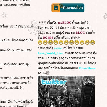
รส" แห่งเดอะ การ์เดี้ยน
@@@ เริ่มเปิด
myBLOG
ตั้งแต่วันที่ 5
ด้เรื่อยไปจนถึงวิญญาณที่
สิงหาคม 52 - 18 ธันวาคม 53 ล่าสุด เวลา
03.01 น. จำนวนผู้เข้าชม ทุก
BLOG
รวมทั้ง
สิ้น
107,896
คลิ๊ก ครับผม @@@
อบต่อประเด็นดังกล่าวของ
ร่วมตามติด
twitter
อันใหม่ของผม
นักแสดงเจ้าบทบาท จะแสดง
Love_World_Live
เสนอข่าวต่างประเทศ ทั้ง
สาระ และบันเทิง จากหลากหลายสำนักข่าว
ทุกมุมมองที่น่าติดตาม เรื่องเด่น ประเด็นดัง
ะ "ตะวันตก" เพราะลุง
ท่องรอบโลกไปพร้อมกันกับผม
Milan Sheva
า"
ครับ ~'
ละ "ฉากร่วมเพศระหว่างเจ้า
อ้างว่าตนเองสามารถระลึก
ของวัดแห่งหนึ่งใน
ณะเดียวกัน หนังเรื่องนี้
าติของแก แต่เป็นการ