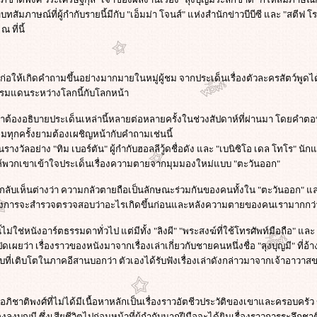
สัมภาษณ์ที่ผู้กำกับรายนี้มีกับ "เอ็มม่า โจนส์" แห่งสำนักข่าวบีบีซี และ "สตีฟ โ
 ที่นี้
ที่ก่อให้เกิดคำถามขึ้นอย่างมากมายในหมู่ผู้ชม จากประเด็นเรื่องตัวละครสัตว์พูดไ
งพรมแดนระหว่างโลกนี้กับโลกหน้า
ขาต้องอธิบายประเด็นเหล่านี้หลายต่อหลายครั้งในช่วงสัปดาห์ที่ผ่านมา โดยคำต
ิมทุกครั้งยามต้องเผชิญหน้ากับคำถามเช่นนี้
ัลอย่าง "ทิม เบอร์ตัน" ผู้กำกับฮอลลีวู้ดชื่อดัง และ "เบนิซิโอ เดล โทโร" 
ให้พวกเขาเข้าใจประเด็นเรื่องความตายจากมุมมองใหม่แบบ "ตะวันออก"
ยกลับเห็นต่างว่า ความกลัวตายถือเป็นลักษณะร่วมกันของคนทั้งใน "ตะวันออก" แล
ต้องการจะสำรวจตรวจสอบว่าอะไรเกิดขึ้นก่อนและหลังความตายของคนเรามากกว่
ไม่ใช่หนังอาร์ตธรรมดาทั่วไป แต่มีทั้ง "ลิงผี" "พระสงฆ์ที่ใช้โทรศัพท์มือถือ" แ
ิดเผยว่า เรื่องราวของหนังมาจากเรื่องเล่าเกี่ยวกับชายคนหนึ่งชื่อ "ลุงบุญมี" ที่
กำกับที่เติบโตในภาคอีสานบอกว่า ตัวเองได้รับฟังเรื่องเล่าดังกล่าวมาจากเจ้าอาวาส
อภิชาติพงศ์ที่ไม่ได้มีเนื้อหาหลักเป็นเรื่องราวอัตชีวประวัติของเขาและครอบครัว ข
งลุงบุญมี ซึ่งเสียชีวิตไปก่อนหน้าที่ผู้กำกับมากฝีมือจะได้ยินเรื่องราวการระลึกช