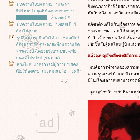
บทความใหม่ของผม : "ประชา
จินตนาการถึงชีวิตของชายคนน
ธิป'ไทย" ในยุคที่ต้องยอมรับการ "
พันกับหนังสยองขวัญเกรดบีแ
███████████ " เซ็นเซอร์!!!
บทความใหม่ของผม : "เชคสเปียร์
อภิชาติพงศ์ได้ยินเรื่องราวข
ต้องไม่ตาย"
ช่วงทศวรรษ 2510 ได้ตกอยู่ภา
กำกับเจ้าของรางวัลปาล์มทองค
รูปที่สามารถยืนยันได้ว่า "เชคสเปียร์
เกิดขึ้นกับผู้คนในหมู่บ้านดั
ต้องตาย" คือ กระจกสะท้อนความคิด
พรรคปชป.-โดยงบรัฐบาลปชป.-เพื่อ
ล้วลุงบุญมีระลึกชาติมีความส
คนดูที่โปรปชป. (ชมภาพ)
หางโผล่! แถลงการณ์ผู้กำกับ "เชคส
"มันคือการทำงานของความทรงจ
เปียร์ต้องตาย" เผยหมดเปลือก "อคติ"
ความรุนแรงที่บ้านนาบัว กลายเ
ิ่งลักษณ์ "เกลียด" ชินวัตร "แขยง"
มีในเรื่องเล่ากลับสามารถ
เสื้อแดง!
เปิดจดหมายจากเรือนจำ "จาฟาร์ ปา
"ลุงบุญมีฯ" กับ "พริมิทีฟ" แ
นาฮี" ผกก.อิหร่านที่ถูกคุมขัง จ่าหน้า
ถึง "เทศกาลภาพยนตร์เบอร์ลิน"
ฮคเกอร์จอมป่วนสู่โนเบลสันติภาพ!
หนังสือชีวิต จูเลียน แอสซานจ์ กับ
ad
หนังชีวประวัติผู้ก่อตั้ง WikiLeaks
การประท้วงปิดสนามบิน กับผลกระ
ทบที่คาดไม่ถึง! ในหนังผีกระป๋องสุด