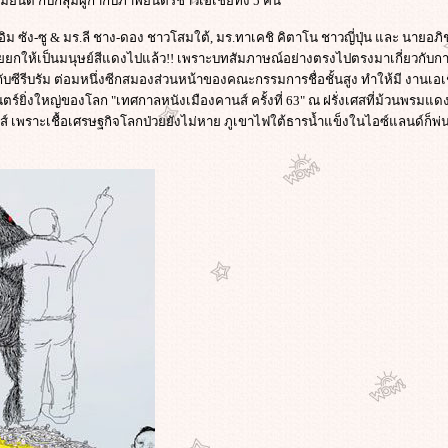
ยินดี กับกลุ่มผู้กำกับภาพยนตร์ชาวเอเชียทั้ง 5 คน
.อิม ซัง-ซู & มร.ลี ชาง-ดอง ชาวโสมใต้, มร.ทาเคชิ คิตาโน ชาวญี่ปุ่น และ นายอภิ
ยกให้เป็นมนุษย์สีแดงไปแล้ว!! เพราะบทสัมภาษณ์อย่างตรงไปตรงมาเกี่ยวกับกา
ับซีรีบรัม ต่อมหนึ่งซีกสมองส่วนหน้าของคณะกรรมการชื่อชั้นสูง ทำให้มี งานเอ
ยิ่งใหญ่ของโลก "เทศกาลหนังเมืองคานส์ ครั้งที่ 63" ณ ฝรั่งเศสที่ม้วนพรมแดง
ดส์ เพราะเชื้อเศรษฐกิจโลกป่วยยังไม่หาย ภูเขาไฟใต้ธารน้ำแข็งในไอซ์แลนด์ก็พ่