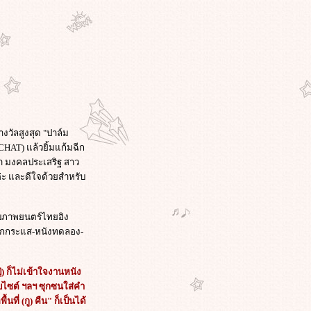
างวัลสูงสุด "ปาล์ม
HAT) แล้วยิ้มแก้มฉีก
ลภา มงคลประเสริฐ สาว
่ะ และดีใจด้วยสำหรับ
ับภาพยนตร์ไทยอิง
ังนอกกระแส-หนังทดลอง-
ก็ไม่เข้าใจงานหนัง
็บไซต์ ฯลฯ ซุกซนใส่คำ
ี่ (กู) คืน" ก็เป็นได้