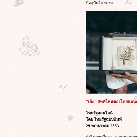
ปัจจุบันโดยตรง
'คำ ผกา' วิพากษ์ กรณีแบนหนัง
Insects in the Backyard งานเสวนา
การเมืองสยามประเทศไทย : หลัง
อภิสิทธิ์ 1
รงบันดาลใจทางความคิด หรือ
ละเมิดสิทธิทางปัญญา กับหนังเรื่อง
เยี่ยมแห่งปี The Social Network
ตามไปดู บางฉากบางตอนของการ
สัมภาษณ์ อภิชาติพงศ์ วีระเศรษฐกุล //
GMlive - เจ้ย อภิชาติพงศ์ กบฏหนัง
ไท
ภาพนาย"อภิสิทธิ์"ขอบคุณ"เจ้ย"อภิ
ชาติพงษ์ และทีมงาน"ลุงบุญมีระลึก
ชาติ"ที่คว้าปาล์มทอง สร้างชื่อให้ไท
"รักแห่งสยาม"เป็นได้แค่ในหนัง?
“มะเดี่ยว”ผกก.รักแห่งสยาม แสดง
"เจ้ย" ศัพท์ใหม่ของไทยแลนด
ทัศนะถึงความแตกแยกที่เกิดขึ้นใน
ไทยรัฐออนไลน์
สังคมไท
ดย ไทยรัฐฉบับพิมพ์
กรณี'พงษ์พัฒน์'ดร.สุเมธ.แจงอ้างอิง
29 พฤษภาคม 2553
พระราช
ดำรัสTheKingCanDoNoWrongเกิดขึ้น