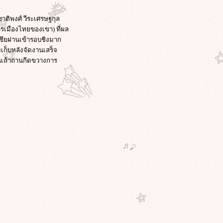
ชาติพงศ์ วีระเศรษฐกุล
รเมืองไทยของเขา) ที่ผล
เชียผ่านเข้ารอบชิงมาก
เก็บหลังจัดงานเสร็จ
นเถ้าถ่านกีดขวางการ