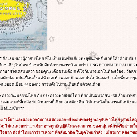
ชื่อเล่น ของผู้กำกับฯไทย ที่ไปเก็บแต้มชื่อเสียงทะลุขั้นเทพขึ้นเวทีโค้งคำนับรับร
ระลึกชาติ" (ในบัตรเข้าชมทับศัพท์ภาษาคาราโอเกะว่า LUNG BOONMEE RALUEK C
 (ภาษาฝรั่งเศสแปลว่า ขอบคุณ) เด้อขรับเด้อ!!! ดีใจกับนางเอกในท้องเรื่อง : วัล
าสติกปลอมปนเปื้อนตั้งแต่หัวจดเท้า พลอยฟ้าพลอยฝนโกอินเตอร์...แม็กซี่หลายๆค
อหนังยอดเยี่ยม @ ฮ่องกง การันตี) ไปร่วมเก็บแต้มตัวตนด้ว
ะทรวงวัฒนธรรมไทย กับ กระทรวงพาณิชย์ไทย ที่ยกเงินผนวกกัน 430 ล้านบาทก
ยว!! เศษแบงก์ที่เหลือ 50 ล้านบาทก็เจียด (แต่ต้องคืน) ให้แก่หนังสั้น-สารคดี-หน
แอนิเมชั่น???
อง "เจ้ย" และผองพวกกับการแสดงออก+คำตอบของรัฐ พอๆกับชาวไทย (ส่วนใหญ่) 
จ) ไม่แน่นะฮะว่า..."เจ้ย" อาจถูกบัญญัติในพจนานุกรมของกลุ่มงค์กรครือข่ายเว
ใจยาก ดั่งคำไทยเก่าว่า "เหวง" ที่กลับมาฮิต ในยุคไทยกำลัง "เยียวยา" หลัง "ขอพื้นท