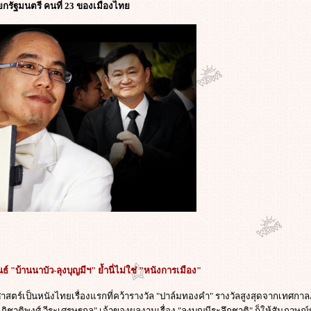
ายกรัฐมนตรี คนที่ 23 ของเมืองไท
์ "บ้านนาบัว-ลุงบุญมีฯ" ย้ำนี่ไม่ใช่ "หนังการเมือง"
าสตร์เป็นหนังไทยเรื่องแรกที่คว้ารางวัล "ปาล์มทองคำ" รางวัลสูงสุดจากเทศก
ภิชาติพงศ์ วีระเศรษฐกุล" เจ้าของผลงานเรื่อง "ลุงบุญมีระลึกชาติ" ก็ให้สัมภาษณ์ก