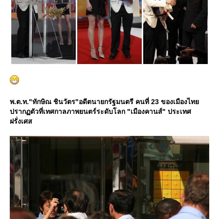
พ.ต.ท."ทักษิณ ชินวัตร"อดีตนายกรัฐมนตรี คนที่ 23 ของเมืองไท
ปรากฏตัวที่เทศกาลภาพยนตร์ระดับโลก "เมืองคานส์" ประเทศ
ฝรั่งเศส