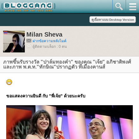
Milan Sheva
ฝากข้อความหลังไมค์
ผู้ติดตามบล็อก : 0 คน
ภาพขึ้นรับรางวัล "ปาล์มทองคำ" ของคุณ "เจ้ย" อภิชาติพงศ์
ละภาพ พ.ต.ท."ทักษิณ"ปรากฏตัว ที่เมืองคานส์
ขอแสดงความยินดี กับ "พี่เจ้ย" ด้วยนะครับ