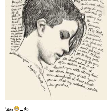
ไปละ
... ฟิ้ว