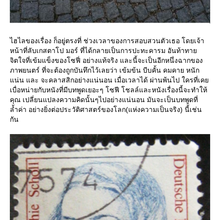
ไฮไลของเรื่อง ก็อยู่ตรงที่ ช่วงเวลาของการสอบสวนตัวเธอ โดยเจ้า
หน้าที่ลับเกสตาโป มอร์ ที่ได้กลายเป็นการปะทะคารม อันท้าทา
จิตใจที่เข้มแข็งของโซฟี่ อย่างแท้จริง และนี้จะเป็นอีกหนึ่งฉากของ
ภาพยนตร์ ที่จะต้องถูกบันทึกไว้เลยว่า เข้มข้น บีบคั้น คมคาย หนัก
น่น และ จะคลาสสิกอย่างแน่นอน เมื่อเวลาได้ ผ่านพ้นไป ใครที่เค
เบื่อหน่ายกับหนังที่มีบทพูดเยอะๆ โซฟี โชลล์และหนังเรื่องนี้จะทำให้
คุณ เปลี่ยนแปลงความคิดนั้นๆไปอย่างแน่นอน มันจะเป็นบทพูดที่
ล้ำค่า อย่างยิ่งต่อประวัติศาสตร์ของโลก(แห่งความเป็นจริง) นี้เช่น
กัน