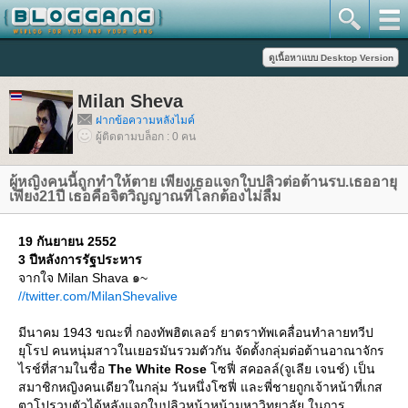
Milan Sheva
ฝากข้อความหลังไมค์
ผู้ติดตามบล็อก : 0 คน
ผู้หญิงคนนี้ถูกทำให้ตาย เพียงเธอแจกใบปลิวต่อต้านรบ.เธออายุ
เพียง21ปี เธอคือจิตวิญญาณที่โลกต้องไม่ลืม
19 กันยายน 2552
3 ปีหลังการรัฐประหาร
จากใจ Milan Shava ๑~
//twitter.com/MilanShevalive
มีนาคม 1943 ขณะที่ กองทัพฮิตเลอร์ ยาตราทัพเคลื่อนทำลายทวีป
ุโรป คนหนุ่มสาวในเยอรมันรวมตัวกัน จัดตั้งกลุ่มต่อต้านอาณาจักร
ไรช์ที่สามในชื่อ
The White Rose
ซฟี่ สคอลล์(จูเลีย เจนช์) เป็น
สมาชิกหญิงคนเดียวในกลุ่ม วันหนึ่งโซฟี่ และพี่ชายถูกเจ้าหน้าที่เกส
ตาโปรวบตัวได้หลังแจกใบปลิวหน้าหน้ามหาวิทยาลัย ในการ