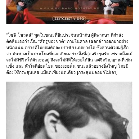
"โซฟี โชวลล์" พูดในขณะที่ยืนประจันหน้ากับ ผู้พิพากษา ที่กำลัง
ตัดสินเธอว่าเป็น "ศัตรูของชาติ" ภายในศาล เธอกล่าวออกมาอย่าง
หนักแน่น อย่างที่ไม่ยอมคิดจะปราชัย แต่อย่างใด ซึ่งส่วนตัวผมรู้สึก
ว่า มันช่างเป็นประโยคที่ยอดเยี่ยมอย่างถึงที่สุดจริงๆครับ เพราะถึงแม้
จะไม่มีชีวิตให้ตัวเธออยู่ ถึงจะไม่มีที่ให้เธอได้ยืน แต่จิตวิญญาณที่เข้ม
ข็ง และ หัวใจที่อ่อนโยน ของเธอนั้น ชนะแล้วอย่างยิ่งใหญ่ โดยมิ
ต้องใช้กระสุนเลย แม้แต่เพียงนัดเดียว [กระสุนปลอมก็ไม่เอา]