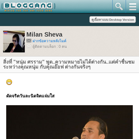
Milan Sheva
ฝากข้อความหลังไมค์
ผู้ติดตามบล็อก : 0 คน
สิ่งที่ "หนุ่ม ศรราม" พูด..ความหมายไม่ได้ต่างกัน..แต่คำชื่นชม
ระหว่างคุณหนุ่ม กับคุณอ๊อฟ ต่างกันจริงๆ
ดัดจริตวันละนิดจิตแจ่มใส