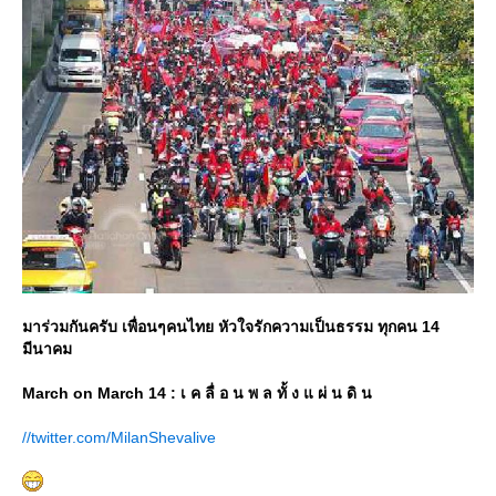
มาร่วมกันครับ เพื่อนๆคนไทย หัวใจรักความเป็นธรรม ทุกคน 14
มีนาคม
March on March 14 : เ ค ลื่ อ น พ ล ทั้ ง แ ผ่ น ดิ น
//twitter.com/MilanShevalive