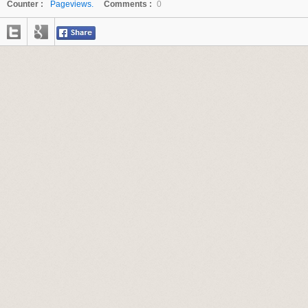
Counter :
Pageviews.
Comments :
0