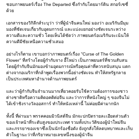
ชอบภาพยนตร์เรื่อง The Departed ซึ่งกำกับโดยมาร์ติน สกอร์เซซี่
ด้ว
เอกสารของวิกิลีกส์ระบุว่า ว่าที่ผู้นำจีนคนใหม่ มองว่า อเมริกันมีมุม
มองที่ชัดเจนเกี่ยวกับอุดมการณ์ และแบ่งแยกอย่างชัดเจนระหว่าง
ความดีและความชั่ว โดยเห็นได้ชัดว่า ภาพยนตร์อเมริกันจะเน้นให้
ความดีมีชัยเหนือความชั่วเสมอ
อย่างไรก็ตาม เขาบอกว่าภาพยนตร์เรื่อง "Curse of The Golden
Flower" ที่สร้างโดยผู้กำกับจาง อี้โหม่ว เป็นภาพยนตร์ที่ชวนสับสน
ดยผู้กำกับจีนมักมองข้ามอุดมการณ์หรือคุณค่าที่ควรสนับสนุน แตก
ต่างจากอเมริกาที่กล้าพูดเรื่องพวกนี้อย่างชัดเจน ทำให้สหรัฐกลา
เป็นประเทศมหาอำนาจด้านภาพยนตร์
ละว่าผู้กำกับจีนจำนวนมากเที่ยวคอยรับใช้ความต้องการของชาว
ต่างชาติหรือความคิดอคติต่อจีน และว่าการที่หนังใหญ่ ๆ ของจีนไม่
ได้เข้าชิงรางวัลออสการ์ ทำให้หนังเหล่านี้ ไม่ค่อยมีค่ามากนัก
ทั้งนี้ ที่ผ่านมา พรรคคอมมิวนิสต์จีน มักจะปกปิดรายละเอียดส่วนตัว
ของเจ้าหน้าที่ระดับสูงของประเทศ รวมทั้งประวัติของผู้นำใหม่จีน
ละภรรยาของเขาซึ่งเป็นนักร้องชื่อดัง ยังถูกสั่งให้ลดบทบาทและเก็บ
ตัวในฐานะว่าที่ภริยาหมายเลขหนึ่งของผู้นำจีน