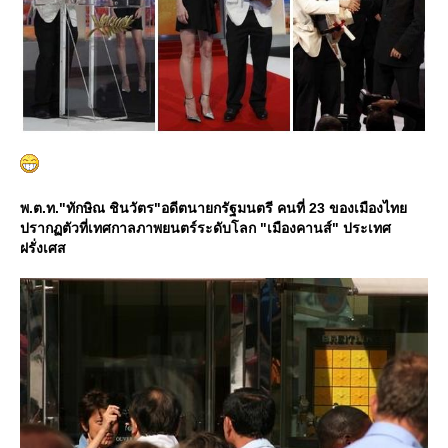
พ.ต.ท."ทักษิณ ชินวัตร"อดีตนายกรัฐมนตรี คนที่ 23 ของเมืองไท
ปรากฏตัวที่เทศกาลภาพยนตร์ระดับโลก "เมืองคานส์" ประเทศ
ฝรั่งเศส