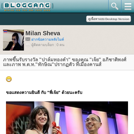
Milan Sheva
ฝากข้อความหลังไมค์
ผู้ติดตามบล็อก : 0 คน
ภาพขึ้นรับรางวัล "ปาล์มทองคำ" ของคุณ "เจ้ย" อภิชาติพงศ์
ละภาพ พ.ต.ท."ทักษิณ"ปรากฏตัว ที่เมืองคานส์
ขอแสดงความยินดี กับ "พี่เจ้ย" ด้วยนะครับ