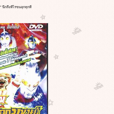
d"
นึกถึงทีไรขนลุกทุกที