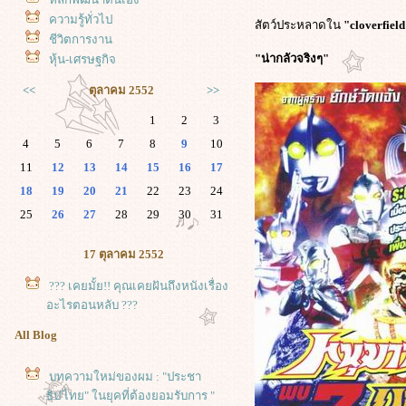
ความรู้ทั่วไป
สัตว์ประหลาดใน
"cloverfiel
ชีวิตการงาน
"น่ากลัวจริงๆ"
หุ้น-เศรษฐกิจ
<<
ตุลาคม 2552
>>
1
2
3
4
5
6
7
8
9
10
11
12
13
14
15
16
17
18
19
20
21
22
23
24
25
26
27
28
29
30
31
17 ตุลาคม 2552
??? เคยมั้ย!! คุณเคยฝันถึงหนังเรื่อง
อะไรตอนหลับ ???
All Blog
บทความใหม่ของผม : "ประชา
ธิป'ไทย" ในยุคที่ต้องยอมรับการ "