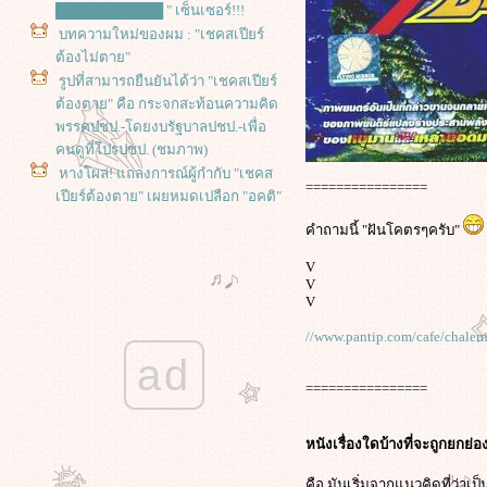
███████████ " เซ็นเซอร์!!!
บทความใหม่ของผม : "เชคสเปียร์
ต้องไม่ตาย"
รูปที่สามารถยืนยันได้ว่า "เชคสเปียร์
ต้องตาย" คือ กระจกสะท้อนความคิด
พรรคปชป.-โดยงบรัฐบาลปชป.-เพื่อ
คนดูที่โปรปชป. (ชมภาพ)
หางโผล่! แถลงการณ์ผู้กำกับ "เชคส
================
เปียร์ต้องตาย" เผยหมดเปลือก "อคติ"
ิ่งลักษณ์ "เกลียด" ชินวัตร "แขยง"
คำถามนี้ "ฝันโคตรๆครับ"
เสื้อแดง!
เปิดจดหมายจากเรือนจำ "จาฟาร์ ปา
V
V
นาฮี" ผกก.อิหร่านที่ถูกคุมขัง จ่าหน้า
V
ถึง "เทศกาลภาพยนตร์เบอร์ลิน"
ฮคเกอร์จอมป่วนสู่โนเบลสันติภาพ!
//www.pantip.com/cafe/chale
หนังสือชีวิต จูเลียน แอสซานจ์ กับ
ad
หนังชีวประวัติผู้ก่อตั้ง WikiLeaks
================
การประท้วงปิดสนามบิน กับผลกระ
ทบที่คาดไม่ถึง! ในหนังผีกระป๋องสุด
หนังเรื่องใดบ้างที่จะถูกยกย่
เอาท์ฉบับ 3D : The Child’s Eye
ทะลวงสัญลักษณ์ กับการเมืองเชิง
คือ มันเริ่มจากแนวคิดที่ว่าเป็