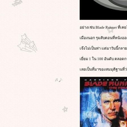
การเมืองสยามประเทศไทย : หลัง
อภิสิทธิ์ 1
รงบันดาลใจทางความคิด หรือ
ละเมิดสิทธิทางปัญญา กับหนังเรื่อง
เยี่ยมแห่งปี The Social Network
อย่างเช่น Blade Runner ที่เค
ตามไปดู บางฉากบางตอนของการ
เมืองนอก รุมสับตอนที่หนังอ
สัมภาษณ์ อภิชาติพงศ์ วีระเศรษฐกุล //
GMlive - เจ้ย อภิชาติพงศ์ กบฏหนัง
เจ๊งไม่เป็นท่า แต่มาวันนี้กล
ไท
ภาพนาย"อภิสิทธิ์"ขอบคุณ"เจ้ย"อภิ
เยี่ยม 1 ใน 100 อันดับ ตลอด
ชาติพงษ์ และทีมงาน"ลุงบุญมีระลึก
ชาติ"ที่คว้าปาล์มทอง สร้างชื่อให้ไท
เลยเป็นที่มาของสมมุติฐานที่ว่า
"รักแห่งสยาม"เป็นได้แค่ในหนัง?
“มะเดี่ยว”ผกก.รักแห่งสยาม แสดง
ทัศนะถึงความแตกแยกที่เกิดขึ้นใน
สังคมไท
กรณี'พงษ์พัฒน์'ดร.สุเมธ.แจงอ้างอิง
พระราช
ดำรัสTheKingCanDoNoWrongเกิดขึ้น
หลายปีแล้ว ไม่เกี่ยวการเมือง
'ทักษิณ'ทวิตร่วมยินดี'เจ้ย'สร้างชื่อสู่