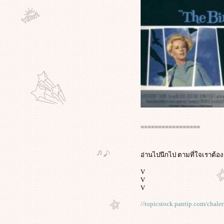
ไปจากที่นี่"จะไม่ช่วยแก้ปัญหาให้เรา
เล
สิ่งที่ "หนุ่ม ศรราม" พูด..ความหมา
ไม่ได้ต่างกัน..แต่คำชื่นชมระหว่าง
คุณหนุ่ม กับคุณอ๊อฟ ต่างกันจริงๆ
ครเคยดูหนังเรื่อง Vantage Point น่า
จะเข้าใจ 3 คลิปนี้ที่อธิบายการตา
ของเสื้อแดง ได้ง่ายขึ้นครับ
สันติบาลเผย แกนนำป่วนใต้ครึ่งร้อ
บุกกรุง! พร้อมอาวุธซ่อนตัวแถวรามฯ
อาจเกี่ยวเหตุป่วนต่างๆที่เกิดขึ้น
ตัวแทนคนกรุง! 1,800 ชุมชน หมด
=================
ความอดทน ลุกฮือต้านแดง แสดง
พลังปลุกชาวบ้าน ปกป้องเมืองกรุง!
ปฏิกิริยาในเฟซบุ๊กต่อบทความ
อ่านไปนึกไป ตามที่ใจเราต้อ
"ความอดกลั้นของคนกรุงเทพ ..เขา
V
อยากมาแสดงพลัง เราก็ให้โอกาส"
V
คนกรุงฯโชว์ 'อารยะขัดขืน' ฟอร์เวิร์ด
V
เมล์ต้านแดง! ร่วมกัน 'บีบแตร'
//topicstock.pantip.com/cha
หลัง6โมงเย็น ขออย่าใช้ความ
รุนแรง!!