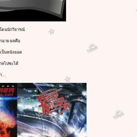
ยโดนนักวิจารณ์
อกฉาย ผลคือ
ายเป็นหนังยอด
กาลไปซะได้
 ...