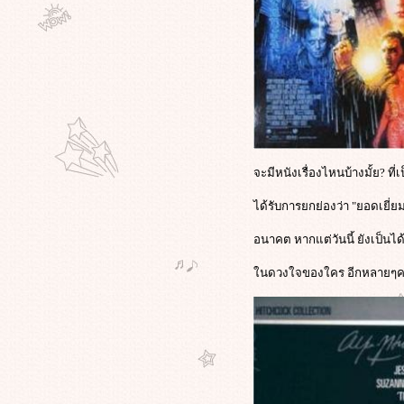
ไทย/บัญญัติ"เจ้ย"ศัพท์ฮิตใหม่/'เจ้ย'ย้ำ
นี่ไม่ใช่หนังการเมือง
"ดี้" เขียนจม.เปิดผนึกถึง "โจ" ผ่านเฟ
ซบุ๊ก ยันจงรักภักดี พร้อมให้อภัยน้อง
ต่เตือนอย่าก่อความแตกแยก
ไขเบื้องหลัง "ออฟ-พงษ์พัฒน์" ขึ้นเวที
ลั่น "จงออกไปจากที่นี่" โยงคอนเน็
กชั่นลึกพรรค "ประชาธิปัตย์"
คำกล่าวของ"อภิชาติพงศ์"บนเวที
จะมีหนังเรื่องไหนบ้างมั้ย? ที่
ลก-ความหวังดีที่มีต่อประเทศไทย-
อยากให้รางวัลช่วยลดอุณหภูมิขัด
ได้รับการยกย่องว่า "ยอดเยี่ย
้งในปท.
ภาพขึ้นรับรางวัล "ปาล์มทองคำ" ของ
อนาคต หากแต่วันนี้ ยังเป็นได
คุณ "เจ้ย" อภิชาติพงศ์ และภาพ
นดวงใจของใคร อีกหลายๆค
พ.ต.ท."ทักษิณ"ปรากฏตัว ที่เมืองคาน
ส์
"อภิชาติพงศ์" วิพากษ์ "ไทย" ที่เมือง
คานส์ "ประเทศไทยเป็นประเทศ ที่มี
ความรุนแรง และมีมาเฟียครองเมือง"
บทความที่คุณ"อ๊อฟ พงษ์พัฒน์"ควร
อ่านแล้วคิดตาม: การพูดว่า"จงออก