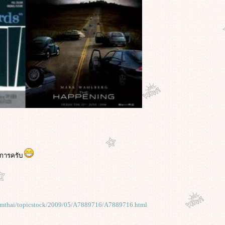
งการครับ
lermthai/topicstock/2009/05/A7889716/A7889716.html