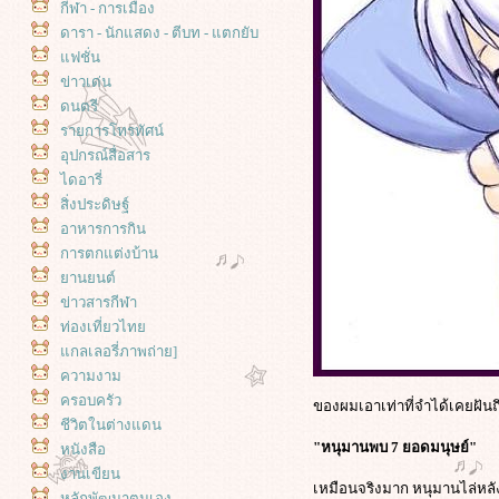
กีฬา - การเมือง
ดารา - นักแสดง - ตีบท - แตกยับ
ฟชั่น
ข่าวเด่น
ดนตรี
รายการโทรทัศน์
อุปกรณ์สื่อสาร
ไดอารี่
สิ่งประดิษฐ์
อาหารการกิน
การตกแต่งบ้าน
านยนต์
ข่าวสารกีฬา
ท่องเที่ยวไท
กลเลอรี่ภาพถ่าย]
ความงาม
ครอบครัว
ของผมเอาเท่าที่จำได้เคยฝันถ
ชีวิตในต่างแดน
"หนุมานพบ 7 ยอดมนุษย์"
หนังสือ
งานเขียน
เหมือนจริงมาก หนุมานไล่หลังม
หลักพัฒนาตนเอง