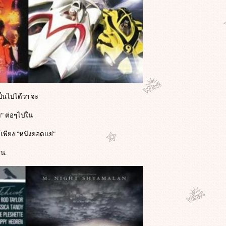
เป็นไปได้ว่า จะ
ม" ต่อๆไปใน
้เพียง "หนังยอดแย่"
น.