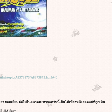
rmthai/topic/A8373873/A8373873.html#40
องว่า ยอดเยี่ยมต่อไปในอนาคต?หากแต่วันนี้เป็นได้เพียงหนังยอดแย่ที่ถูกเมิน
นไปได้มั้ย??