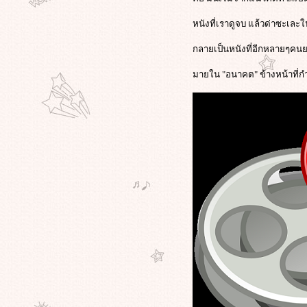
ภาพยนตร์ ความกังวลทางหลักคิด ใน
หนังตลกเสียดสีสุดสะเปะสะปะ "ชิง
หนังที่เราดูจบ แล้วด่าซะเละใน
หมาเถิด"
กลายเป็นหนังที่อีกหลายๆคน
วิกิลีกส์แฉว่าที่ผู้นำจีนประกาศตัวเป็น
ฟนหนังฮอลลีวูดซัดหนังจีน
มายใน "อนาคต" ข้างหน้าที่ก
ของ"จาง อี้โหม่ว"เป็นหนังที่ชวน
สับสน
สุดมันส์กับ "วิกิลีกส์" (the Movie) การ
ผจญภัยของ "จูเลียน อัสซานจ์" ผู้ก่อ
ตั้ง WikiLeaks!
วิกิลีกส์แสบ! เลือกวันแฉข้อมูลลับ 14
ชาติอาหรับแบนผลงานของ"สตีเวน ส
ปีลเบิร์ก"ตรงกับวันเกิดของผกก.ดัง
ภาพแรก "มิเชล โหย่ว" สวมบทเป็น
"ออง ซาน ซูจี" ในหนังของ "ลุค
บซง" || เหมือนโคตรๆ !!
ศาลอิหร่านสั่งจำคุก ผกก.จาฟาร์ ปา
นาฮี 6 ปี - ห้ามทำหนัง 20 ปี ข้อหา
กระทำการอันขัดต่อรัฐบาล
'คำ ผกา' วิพากษ์ กรณีแบนหนัง
Insects in the Backyard งานเสวนา