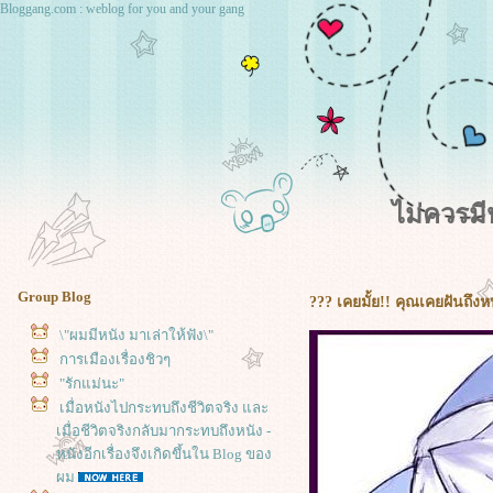
Bloggang.com : weblog for you and your gang
ไม่ควรม
Group Blog
??? เคยมั้ย!! คุณเคยฝันถึง
\"ผมมีหนัง มาเล่าให้ฟัง\"
การเมืองเรื่องชิวๆ
"รักแม่นะ"
เมื่อหนังไปกระทบถึงชีวิตจริง และ
เมื่อชีวิตจริงกลับมากระทบถึงหนัง -
หนังอีกเรื่องจึงเกิดขึ้นใน Blog ของ
ผม