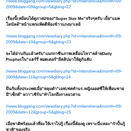
//www.bloggang.com/viewdiary.php?id=milansheva&month=09-
2009&date=09&group=5&gblog=22
เรื่องนี้เหมือนได้ดูภาค2ของ"Super Size Me"จริงๆครับ เมื่อ"แมค
ดนัลด์"หน้าแหกแพ้คดีฟ้องข้าวแกงมาเลย์
//www.bloggang.com/viewdiary.php?id=milansheva&month=09-
2009&date=10&group=5&gblog=23
จะได้อ่านกันแล้วครับ"แมกกาซีนภาพเคลื่อนไหว"คล้ายDaily
Prophetใน"แฮร์รี่ พอตเตอร์"มีคลิปมาให้ดูกันคับ
//www.bloggang.com/viewdiary.php?id=milansheva&month=09-
2009&date=11&group=5&gblog=24
มึนกันทั้งประเทศเมื่อ"หลุมดำ"เอฟเฟคทำนร.หญิงออสซี่ให้เพื่อนชา
มี"เซ็กส์" ผวา"เซิร์น"ทำโลกถึงกาลอวสาน
//www.bloggang.com/viewdiary.php?id=milansheva&month=09-
2009&date=12&group=5&gblog=25
เมื่อชาติพร้อมแล้วที่จะให้เราไปกู้ เรื่องนี้ต้องดู เพราะนี่แหละ"กำปั้นกู้
ชาติ"ของจริง