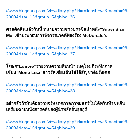
//www.bloggang.com/viewdiary.php?id=milansheva&month=09-
2009&date=13&group=5&gblog=26
ศาลตัดสินแล้ววันนี้ ทนายความชาวบราซิลนำหนัง“Super Size
Me”เข้าประกอบการพิจารณาคดีฟ้องร้อง McDonald’s
//www.bloggang.com/viewdiary.php?id=milansheva&month=09-
2009&date=14&group=5&gblog=27
ฆษก"Louvre"รายงานความคืบหน้า เหตุโจมตีระทึกภาพ
เขียน"Mona Lisa"สาวรัสเซียแค้นไม่ได้สัญชาติฝรั่งเศส
//www.bloggang.com/viewdiary.php?id=milansheva&month=09-
2009&date=15&group=5&gblog=28
อย่ากลัวถ้ามันคือความจริง เทศกาลภาพยนตร์ในไต้หวันท้าชนจีน
เตรียมฉายหนังสารคดีของผู้นำพลัดถิ่นอุยกูร์
//www.bloggang.com/viewdiary.php?id=milansheva&month=09-
2009&date=16&group=5&gblog=29