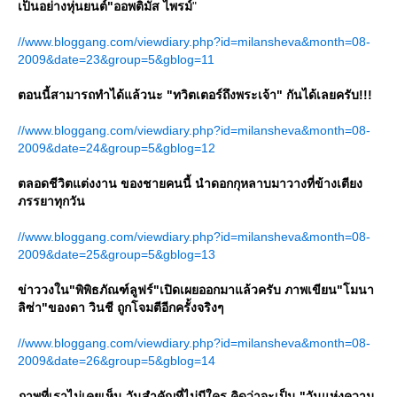
เป็นอย่างหุ่นยนต์"ออพติมัส ไพรม์
"
//www.bloggang.com/viewdiary.php?id=milansheva&month=08-
2009&date=23&group=5&gblog=11
ตอนนี้สามารถทำได้แล้วนะ "ทวิตเตอร์ถึงพระเจ้า" กันได้เลยครับ!!!
//www.bloggang.com/viewdiary.php?id=milansheva&month=08-
2009&date=24&group=5&gblog=12
ตลอดชีวิตแต่งงาน ของชายคนนี้ นำดอกกุหลาบมาวางที่ข้างเตียง
ภรรยาทุกวัน
//www.bloggang.com/viewdiary.php?id=milansheva&month=08-
2009&date=25&group=5&gblog=13
ข่าววงใน"พิพิธภัณฑ์ลูฟร์"เปิดเผยออกมาแล้วครับ ภาพเขียน"โมนา
ลิซ่า"ของดา วินชี ถูกโจมตีอีกครั้งจริงๆ
//www.bloggang.com/viewdiary.php?id=milansheva&month=08-
2009&date=26&group=5&gblog=14
ภาพที่เราไม่เคยเห็น วันสำคัญที่ไม่มีใคร คิดว่าจะเป็น "วันแห่งความ