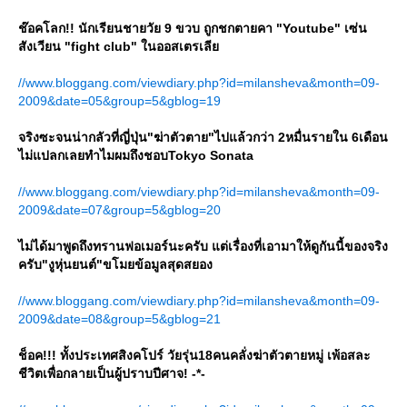
ช๊อคโลก!! นักเรียนชายวัย 9 ขวบ ถูกชกตายคา "Youtube" เซ่น
สังเวียน "fight club" ในออสเตรเลี
//www.bloggang.com/viewdiary.php?id=milansheva&month=09-
2009&date=05&group=5&gblog=19
จริงซะจนน่ากลัวที่ญี่ปุ่น"ฆ่าตัวตาย"ไปแล้วกว่า 2หมื่นรายใน 6เดือน
ไม่แปลกเลยทำไมผมถึงชอบTokyo Sonata
//www.bloggang.com/viewdiary.php?id=milansheva&month=09-
2009&date=07&group=5&gblog=20
ไม่ได้มาพูดถึงทรานฟอเมอร์นะครับ แต่เรื่องที่เอามาให้ดูกันนี้ของจริง
ครับ"งูหุ่นยนต์"ขโมยข้อมูลสุดสยอง
//www.bloggang.com/viewdiary.php?id=milansheva&month=09-
2009&date=08&group=5&gblog=21
ช็อค!!! ทั้งประเทศสิงคโปร์ วัยรุ่น18คนคลั่งฆ่าตัวตายหมู่ เพ้อสละ
ชีวิตเพื่อกลายเป็นผู้ปราบปีศาจ! -*-