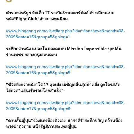
ตำรวจสหรัฐฯ จับเด็ก 17 ระเบิดร้านสตาร์บัคส์ อ้างเลียนแบบ
หนัง"Fight Club"ล้างบางทุนนิยม
//www.bloggang.com/viewdiary.php?id=milansheva&month=08-
2009&date=15&group=5&gblog=1
ระทึกกว่าหนัง แปลงโฉมถอดแบบ Mission Impossible บุกปล้น
ร้านเพชร กลางกรุงลอนดอน
//www.bloggang.com/viewdiary.php?id=milansheva&month=08-
2009&date=16&group=5&gblog=5
"ชีวิตยิ่งกว่าหนัง"โจ๋ 17 สุดเจ๋ง เผชิญคลื่นสุดบ้าคลั่ง ถูกโจรสลัด
ไล่กวด"แล่นเรือรอบโลกสำเร็จ"
//www.bloggang.com/viewdiary.php?id=milansheva&month=08-
2009&date=17&group=5&gblog=6
"ดาบสั้นญี่ปุ่น"จ้วงแทงท้องตัวเอง“ฮาราคีรี”ระทึกขวัญ คว้านท้อง
หวังฆ่าตัวตาย หน้ารัฐสภาประเทศญี่ปุ่น