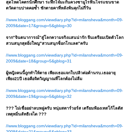
สุดโหดโคตรนักศึกษา ระทึกโจ๋มะกันควงซามูไรฟันโจรแขนขาด
ตวัดดาบปาดคอซ้ำ ชักตายคาที่หลังพ้นคุกไม่กี่วัน
//www.bloggang.com/viewdiary.php?id=milansheva&month=09-
2009&date=17&group=5&gblog=30
จาก"จินตนาการณ์"สู่โลกความจริงแสนน่ารัก จีนเตรียมเปิดตัวโลก
สวนสนุกสุดยิ่งใหญ"สวนสนุกช็อกโกแลต"ครับ
//www.bloggang.com/viewdiary.php?id=milansheva&month=09-
2009&date=18&group=5&gblog=31
ผู้หญิงคนนี้ถูกทำให้ตาย เพียงเธอแจกใบปลิวต่อต้านรบ.เธออายุ
เพียง21ปี เธอคือจิตวิญญาณที่โลกต้องไม่ลืม
//www.bloggang.com/viewdiary.php?id=milansheva&month=09-
2009&date=19&group=5&gblog=32
??? ไม่เชื่ออย่าลบหลู่ครับ หนุ่มสตาร์วอร์ส เตรียมฟ้องเทสโก้โลตัส
เหตุหมิ่นลัทธิเจได ???
//www.bloggang.com/viewdiary.php?id=milansheva&month=09-
2009&date=21&group=5&gblog=33