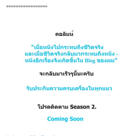
=================