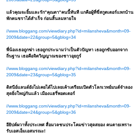
ล้วคุณจะยิ้มและรัก"คุณตา"คนนี้ทันที แกคือผู้ที่ขี่สกูตเตอร์แหกบ้าน
พักคนชราได้สำเร็จ ก่อนสิ้นลมหายใจ
//www.bloggang.com/viewdiary.php?id=milansheva&month=09-
2009&date=22&group=5&gblog=34
พี่น้องเธอถูกฆ่า เธอถูกประนามว่าเป็นตัวปัญหา เธอถูกขับออกจาก
ถิ่นฐาน เธอคือจิตวิญญาณของชาวอุยกูร์
//www.bloggang.com/viewdiary.php?id=milansheva&month=09-
2009&date=23&group=5&gblog=35
ดิสนีย์แลนด์ยังไม่เคยได้ไปเลยเค้าเตรียมเปิดตัวโลกเวทย์มนต์จำลอง
สุดยิ่งใหญ่กันแล้ว เมืองแฮรี่พอตเตอร์
//www.bloggang.com/viewdiary.php?id=milansheva&month=09-
2009&date=24&group=5&gblog=36
อียิปต์ผวาทั้งประเทศ สื่อมวลชนประโคมข่าวสุดสยอง คนตายเพราะ
รับเอสเอ็มเอสมรณะ!