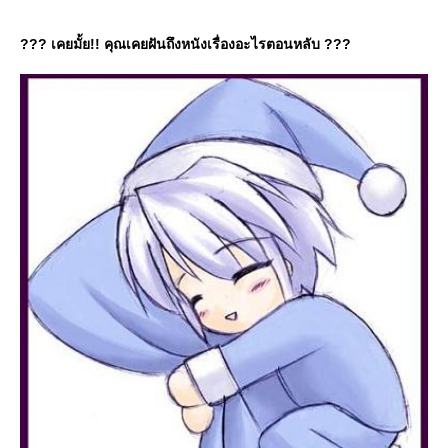
??? เคยมั้ย!! คุณเคยฝันถึงหนังเรื่องอะไรตอนหลับ ???