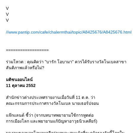
V
V
V
//www.pantip.com/cafe/chalermthai/topic/A8425676/A8425676.html
==================
ร่วมโหวต : คุณคิดว่า "บารัก โอบามา" ควรได้รับรางวัลโนเบลสาขา
สันติภาพแล้วหรือไม่?
มติชนออนไลน์
11 ตุลาคม 2552
สำนักข่าวต่างประเทศรายงานเมื่อวันที่ 11 ต.ค. ว่า
คณะกรรมการประกาศรางวัลโนเบล นายเธอร์ปจอน
จ๊กแลนด์ ชี้ว่า (จากบทบาทพยายามใช้การทูตต่อ
การเมืองโลก และพยายามแก้ปัญหาอาวุธนิวเคลียร์)
ผลงานของนายโอบามาถือว่าเหมาะสมแล้วที่จะคว้ารางวัลนี้โดยใน