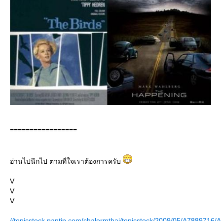
=================
อ่านไปนึกไป ตามที่ใจเราต้องการครับ
V
V
V
//topicstock.pantip.com/chalermthai/topicstock/2009/05/A7889716