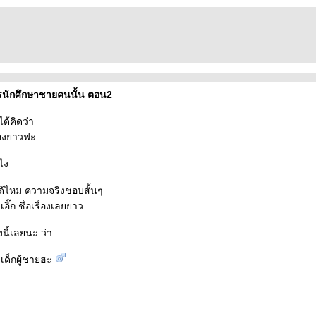
รนักศึกษาชายคนนั้น ตอน2
ได้คิดว่า
ื่องยาวฟะ
ึไง
ได้ไหม ความจริงชอบสั้นๆ
เอิ๊ก ชื่อเรื่องเลยยาว
งนี้เลยนะ ว่า
ด็กผู้ชายฮะ