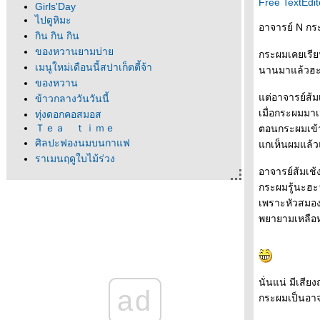
Free TextEdit
Girls'Day
ไปดูหิมะ
อาจารย์ N กร
กิน กิน กิน
ของหวานยามบ่า
กระผมเคยเรีย
เมนูใหม่เดือนนี้สปาเก็ตตี้จ้า
นานมาแล้วฮะ 
ของหวาน
ต่อาจารย์ส้ม
ข้าวกลางวันวันนี้
เมื่อกระผมมาเ
ทุ่งดอกคอสมอส
Ｔｅａ ｔｉｍｅ
ตอนกระผมเข้า
ศิลปะฟองนมบนกาแฟ
กเห็นผมแล้ว
ราเมนฤดูใบไม้ร่วง
อาจารย์ส้มเช
Utsunomiya เมืองแห่งเกียวซะ
กระผมรู้นะฮะ
บ่ายๆในซุปเปอร์มาร์เก็ต
เพราะหัวสมอง
กินราเมนคนเดียว
พยายามเหลือห
Hakone again!
Unagi
หมีแพนด้า
Ume no matsuri, Mito
ขนมลูกเจี๊ยบแห่งกรุงโตเกียว
นั่นแน่ มีเสี
มาสก็อตน่ารักคุมามง
ad
กระผมเป็นอา
Eat Valentine's Day ?
ราเมนช็อกโกแล็ควันวาเลนไทน์