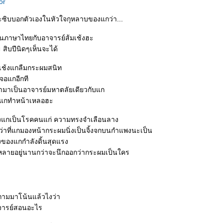
or
ะซิบบอกตัวเองในหัวใจกุหลาบของแกว่า...
นภาษาไทยกับอาจารย์ส้มเช้งฮะ
สิบปีนิดๆเห็นจะได้
เช้งแกลืมกระผมสนิท
จอแกอีกที
มาเป็นอาจารย์มหาตลัยเดียวกับแก
แกทำหน้าเหลอฮะ
้งแกเป็นโรคคนแก่ ความทรงจำเลือนลาง
ว่าที่แกมองหน้ากระผมนิ่งเป็นจิ้งจกบนกำแพงนะเป็น
ของแกกำลังดิ้นสุดแรง
ลายอยู่นานกว่าจะนึกออกว่ากระผมเป็นใคร
ยงถามมาโน้นแล้วไงว่า
จารย์สอนอะไร