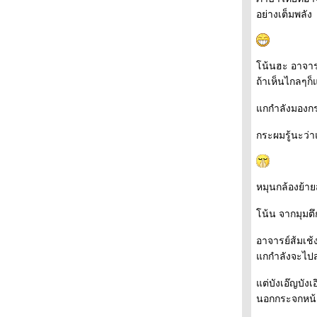
The Dolls Festival เทศกาลตุ๊กตา
อย่างเต็มพลัง
หิมะเมื่อคืน
ช็อกโกแล็ตวาเลนไทน์
ค้างที่ดิสนีย์ 4
ค้างที่ดิสนีย์ 3
น้นฮะ อาจารย์
ค้างที่ดิสนีย์ 2
ถ้าเห็นไกลๆก็
ค้างที่ดิสนีย์
กกำลังมองกร
วุ่นวายเพราะหิมะ
เล็กน้อยจากดิสนีย์แลนด์
กระผมรู้นะว่
Tokyo Disney Sea 10th year
ฉมหน้าขนมถ้วยไทยในญี่ปุ่น
Tokyo Sky Tree2012
หนาวแต่กินไอติม
หมุนกล้องย้า
ลเคชั่น"จิน"
ลูกแมวมีขา
น้น จากมุมต
รวงทอง 黄金の稲穂
กินเนื้อ
อาจารย์ส้มเช้ง
มาเนคิ- เนโกะ แมวนางกวัก
กกำลังจะไปส
ไปกินข้าวไท
ต่บังเอ๊ญบัง
ไต้ฝุ่นหมายเลข 15
นอกกระจกหน้
เกียวโต นารา 4