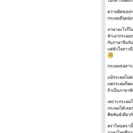
ไม่กล้าโทษแ
เป๊ปซี่ขาวคริสต์มาส
ไปดูตะวันขึ้นTokyo Sky Tree
ความผิดของก
คุ๊กกี้แม่นกลูกนก
กระผมมีจุดอ่
อาหารกลางวันบวกอาหารเย็น
ภาษาอะไรก็ไม่
อาหารจานปลา
ทำเอากระผมกร
ข้าวชุดมื้อกลางวัน
กับภาษาจีนกั
รีนิวสถานีรถไฟโตเกียว
Happy Birthday
ต่หัวใจสาวน
เซนเบะรูปหัวใจ
อนาคตของชาติ
กระผมขอสารภ
ปีที่ 100 จักรพรรดิ์เมจิ
ดอกไอรีสที่วัดเมจิ
ม้กระผมไม่ค่
ข้าวแกงแขกอินเดี
ต่กระผมก็พอถ
เด็กๆเข้าแถว
ถ้าเป็นภาษาทั
ขนมทามาก๊อกจิ
ดอกฟูจิในวัดคาเมโด้
เพราะกระผมไป
เรียนกอไก่ขอไข่
กระผมได้เจอเพ
อาทิตย์ที่สวยสุดๆของเมืองปลาดิบ
พืชพันธ์เดีย
เทศกาลดอกบ๊ว
คราไหนครานั
ไปดูเขาวิ่ง Tokyo Marathon 2012
ภาษาไทยที่อา