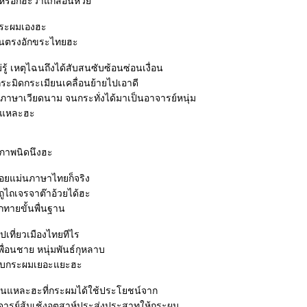
กหรอกฮะว่าแกสอนห่ว
ระผมเองฮะ
อนตรงอักขระไทยฮะ
รู้ เหตุไฉนถึงได้สับสนซับซ้อนซ่อนเงื่อน
ะมิดกระเมียนเคลื่อนย้ายไปเอาดี
บภาษาเวียดนาม จนกระทั่งได้มาเป็นอาจารย์หนุ่ม
ี่แหละฮะ
าพนิดนึงฮะ
อยแม่นภาษาไทยก็จริง
ูไถเจรจาต๊าอ้วยได้ฮะ
กทายขั้นพื่นฐาน
เที่ยวเมืองไทยทีไร
ื่อนชาย หนุ่มพันธ์กุหลาบ
วกับกระผมเยอะแยะฮะ
้นแหละฮะที่กระผมได้ใช้ประโยชน์จาก
จารย์ส้มเช้งอุตสาห์ประส่งประสาทให้กระผม