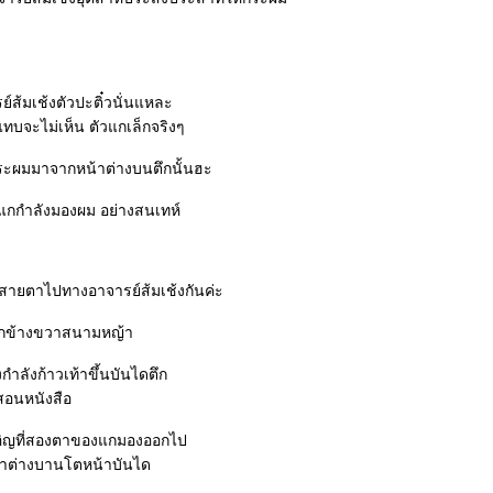
ส้มเช้งตัวปะติ๋วนั่นแหละ
แทบจะไม่เห็น ตัวแกเล็กจริงๆ
ะผมมาจากหน้าต่างบนตึกนั้นฮะ
าแกกำลังมองผม อย่างสนเทห์
ยสายตาไปทางอาจารย์ส้มเช้งกันค่ะ
ึกข้างขวาสนามหญ้า
กำลังก้าวเท้าขึ้นบันไดตึก
อนหนังสือ
เอิญที่สองตาของแกมองออกไป
าต่างบานโตหน้าบันได