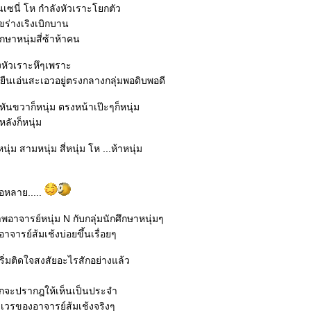
็นเซนี่ โห กำลังหัวเราะโยกตัว
ขร่างเริงเบิกบาน
กษาหนุ่มสี่ซ้าห้าคน
งหัวเราะหึๆเพราะ
ยืนเอ่นสะเอวอยู่ตรงกลางกลุ่มพอดิบพอดี
 หันขวาก็หนุ่ม ตรงหน้าเป๊ะๆก็หนุ่ม
หลังก็หนุ่ม
นุ่ม สามหนุ่ม สี่หนุ่ม โห ...ห้าหนุ่ม
ือหลาย.....
าพอาจารย์หนุ่ม N กับกลุ่มนักศึกษาหนุ่มๆ
จารย์ส้มเช้งบ่อยขึ้นเรื่อยๆ
ิ่มติดใจสงสัยอะไรสักอย่างแล้ว
็มักจะปรากฎให้เห็นเป็นประจำ
วรของอาจารย์ส้มเช้งจริงๆ