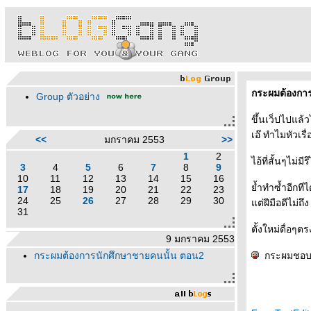
กระผมต้องกา
Group ตัวอย่าง
ขึ้นเว็ปไปแล้ว
เอ๊ ทำไมหัวเร
<<
มกราคม 2553
>>
1
2
ไอ้ที่สั้นๆไม่มีร
3
4
5
6
7
8
9
10
11
12
13
14
15
16
้ำทำซ้ำอีกที
17
18
19
20
21
22
23
24
25
26
27
28
29
30
ต่ฝีมือดีไม่ถึง 
31
ตั้งใหม่ดื่อๆตร
9 มกราคม 2553
กระผมต้องการนักศึกษาชายคนนั้น ตอน2
กระผมชอบเ