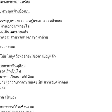
าทางภาษาศาสตร์ฮะ
พระคุณฟ้าเบื้องบน
รพบุรุษของตระกะหรู่นของกระผมด้วยฮะ
กิดมานอกจากพกอะไร
ะผมเป็นเพศชายแล้ว
เอาความสามารถทางภาษามาด้ว
ายภาษาฮะ
โอ๊ย ไม่พููดถึงหรอกฮะ ของตายอยู่แล้ว
้วยภาษาจีนดูสิฮะ
วดเร็วเป็นไฟ
ภาษาเวียดนามก็ได้ฮะ
บายๆราวกับว่ากระผมเคยเป็นชาวเวียดมาก่อน
ยวฮะ
นภาษาไทยฮะ
ทษอาจารย์ส้มเช้งนะฮะ