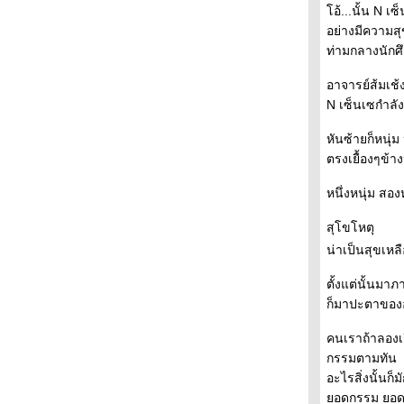
เกียวโต นารา 3
อ้...นั้น N เซ
เกียวโต นารา 2
อย่างมีความสุ
เกียวโต นารา
ท่ามกลางนักศึ
ต้นไม้คู่
หลบร้อนที่ฮาโกเน่
อาจารย์ส้มเช้
พัดลมพกกระเป๋า
N เซ็นเซกำลัง
Rose Garden in Tokyo
จับ ตอน 2 จบไปเลยนะ
หันซ้ายก็หนุ่ม
เทศกาลดอกทสึ-ทสึ-จิ つつじ
ตรงเยื้องๆข้าง
ตเกียวเงียบเหงา
At Tully's
หนึ่งหนุ่ม สองห
Sakura ซากุระ
Canola ,nanohana
สุโขโหตุ
You'll never walk alone.
น่าเป็นสุขเหล
ไม่แซงแถว
อาหารเกียวโต
ตั้งแต่นั้นมาภ
เหมือนบ๊วยเค็ม
ก็มาปะตาของอา
คืนที่หิมะตก
บ๊วยบาน
คนเราถ้าลองเร
อุด้งโอกินาวา
กรรมตามทัน
อาหารกลางวันเมื่อวาน
อะไรสิ่งนั้นก
ขัดตาทัพ
อดกรรม ยอดเ