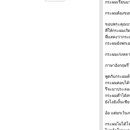
กระผมเรียนม
พายุหิมะใหญ่หลวงในรอบ40ปี
Pokemon Train
กระผมต้องขอบ
บ๊วยมีระดับ
อเด้งปีใหม่2014
ขอบพระคุณบร
คิดคัท รสวาซาบิ
ที่ให้กระผมเ
ว้าย...น่ารัก
ที่แสดงว่ากร
เมืองโยเนซะว่า ตอน 3
กระผมยังพก
เมืองโยเนซะว่า ตอน 2
เมืองโยเนซะว่า ตอน 1
กระผมเก่งหล
จิตรกรรมบนผืนนา
Candles Night in Nara
ภาษาอังกฤษรึ 
ผิดกฎหมายนะ
Afternoon tea
พูดกับกระผมด
วางแผนหน้าร้อนแล้วนะ
กระผมตอบได้ร
Asakusa Festival
รึจะมาประลอง
เต่าๆของว่างวันนี้
กระผมต๊าได้ส
Daruma Doll
ังไงยังงั้นเชี
ซุชิชาม
กระท่อมอะไร
อ้อ แต่ยกเว้
Valentine's Day 2013
นั่งรถไฟสองชั้น
กระผมไม่ได้โ
ตลาดทสึคิจิ โตเกียว