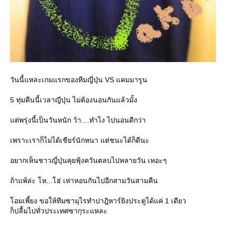
วันนี้แหละเกมแรกของทีมญี่ปุ่น VS แคมมารูน
5 ทุ่มคืนนี้เวลาญีปุ่น ไม่ต้องนอนกันแล้วมั้ง
ต่พรุ่งนี้เป็นวันหนัก ว้า....ทำไง ไปนอนดีกว่า
เพราะเราก็ไม่ได้เชียร์นักหนา แต่ชนะได้ก็ดีนะ
อยากเห็นชาวญี่ปุ่นคุยฟุ้งควันตลบไปหลายวัน เหอะๆ
ถ้าแพ้ล่ะ โห...โฮ่ เห่าหอนกันไปอีกสามวันสามคืน
อมเพี้ยง ขอให้ทีมซามุไรทำปาฎิหาร์ยิงประตูได้แค่ 1 เดียว
ก็ปลื้มไปทั่วประเทศซากุระแหละ