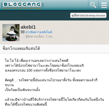
akebi1
ฝากข้อความหลังไมค์
ผู้ติดตามบล็อก : 1 คน
ช็อกโกแลตเมจิแล่นได้
อ โอ่ โอ้ เพื่อนเราบอกเลยว่าเราแสนโชคดี
เพราะได้นั่งรถไฟยามาโนะเตะโฆษณาช็อกโกแลตเมจิ
ฉลองครบรอบ 100 แห่งการตั้งชื่อรถไฟยามาโนะเตะ
คิดดูดิ ... รถไฟสายนี้มันแล่นวนไปวนมาทั้งวัน ทั้งหมดรวมแล้วกี่
ขบวน
เป็นร้อยเป็นพันขบวนมั้ง
ล้วจะมีชาวบ้านที่ใช้บริการรถไฟสายนี้ในโตเกียวกี่คนกันในหนึ่งวัน
ที่จะได้ขึ้นรถไฟขบวนพิเศษนี้