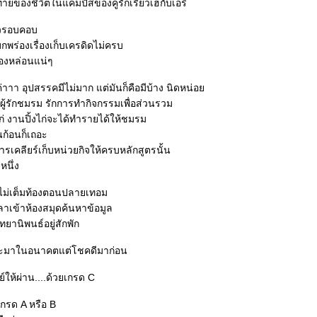
ดท้ายของชีวิตในแคมปัสของคู่รักเรียวเฮกับเอริ
าวรอบคอบ
บกพร่องเรื่องเก็บเครดิดไม่ครบ
องหล่อนแน่ๆ
 ค่าาา อุปสรรคมีไม่มาก แต่มันก็คือมีบ้าง นิดหน่อ
ฮผู้รักชมรม รักการทำกิจกรรมเพื่อส่วนรวม
ไก่ งานปิ้งไก่จะได้ทำรายได้ให้ชมรม
นก้อนก็เถอะ
รเคลียร์เก็บหน่วยกิจให้ครบหลักสูตรนั้น
งหนึ่ง
ไม่เต็มท้องตอนปลายเทอม
ลาเข้าห้องสมุดค้นหาข้อมูล
านิพนธ์อยู่สักพัก
ะมาในอนาคตแต่โชคดีมาก่อน
์ให้ผ่าน....ด้วยเกรด C
เกรด A หรือ B