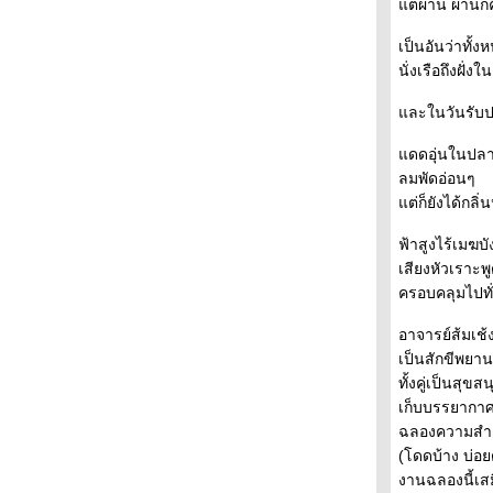
ต่ผ่าน ผ่านก็
Pokemon Train
บ๊วยมีระดับ
เป็นอันว่าทั้
อเด้งปีใหม่2014
นั่งเรือถึงฝั่ง
คิดคัท รสวาซาบิ
ว้าย...น่ารัก
ละในวันรับปร
เมืองโยเนซะว่า ตอน 3
ดดอุ่นในปลาย
เมืองโยเนซะว่า ตอน 2
ลมพัดอ่อนๆ
เมืองโยเนซะว่า ตอน 1
ต่ก็ยังได้กล
จิตรกรรมบนผืนนา
Candles Night in Nara
ฟ้าสูงไร้เมฆบ
ผิดกฎหมายนะ
เสียงหัวเราะพ
Afternoon tea
วางแผนหน้าร้อนแล้วนะ
ครอบคลุมไปทั
Asakusa Festival
เต่าๆของว่างวันนี้
อาจารย์ส้มเช้ง
Daruma Doll
เป็นสักขีพยาน
ซุชิชาม
ทั้งคู่เป็นสุข
กระท่อมอะไร
เก็บบรรยากาศ
Valentine's Day 2013
ฉลองความสำเ
นั่งรถไฟสองชั้น
(โดดบ้าง บ่อย
ตลาดทสึคิจิ โตเกียว
งานฉลองนี้เสม
เป๊ปซี่ขาวคริสต์มาส