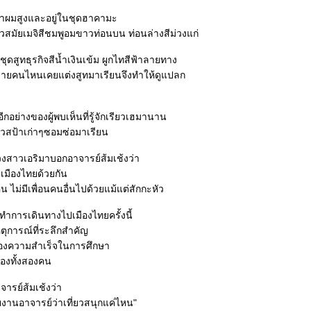
กล้าผมสูงและอยู่ในชุดฮาคามะ
วสมัยเมจิสีชมพูอมขาวท่อนบน ท่อนล่างสีม่วงแก่
ดสูทธุรกิจสีน้ำเงินเข้ม ผูกไทสีฟ้าลายทาง
าชายคนไหนเคยแต่งสูทมาเรียนจึงทำให้ดูแปลก
ีกอย่างของผู้พบเห็นที่รู้จักเรียวเฮมานาน
ี่เวสป้าเก่าๆซอมซ่อมาเรียน
วงสาวเอริมาบอกอาจารย์ส้มเช้งว่า
ยวเมืองไทยด้วยกัน
 ไม่มีเพื่อนคนอื่นไปด้วยแม้แต่สักกะหัว
ันทำการเดินทางไปเมืองไทยครั้งนี้
ตุการณ์ที่ระลึกสำคัญ
ของความสำเร็จในการศึกษา
งทั้งสองคน
ารย์ส้มเช้งว่า
งานอาจารย์ว่าเที่ยวสนุกแค่ไหน"