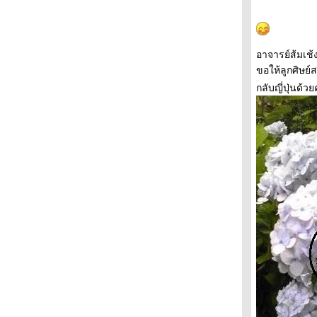
หิมะเมื่อคืน
ช็อกโกแล็ตวาเลนไทน์
ค้างที่ดิสนีย์ 4
ค้างที่ดิสนีย์ 3
อาจารย์ส้มเช้
ค้างที่ดิสนีย์ 2
ขอให้ลูกศิษย์
ค้างที่ดิสนีย์
กลับญี่ปุ่นด
วุ่นวายเพราะหิมะ
เล็กน้อยจากดิสนีย์แลนด์
Tokyo Disney Sea 10th year
ฉมหน้าขนมถ้วยไทยในญี่ปุ่น
Tokyo Sky Tree2012
หนาวแต่กินไอติม
ลเคชั่น"จิน"
ลูกแมวมีขา
รวงทอง 黄金の稲穂
กินเนื้อ
มาเนคิ- เนโกะ แมวนางกวัก
ไปกินข้าวไท
ไต้ฝุ่นหมายเลข 15
เกียวโต นารา 4
เกียวโต นารา 3