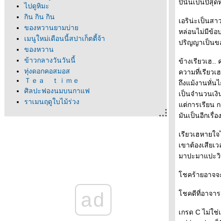
ปีนั้นเป็นปีสุ
ไปดูหิมะ
กิน กิน กิน
เอริน่ะเป็นส
ของหวานยามบ่า
หล่อนไม่มีข้อ
เมนูใหม่เดือนนี้สปาเก็ตตี้จ้า
ปริญญาเป็นข
ของหวาน
ข้าวกลางวันวันนี้
ข้างเรียวเฮ..
ทุ่งดอกคอสมอส
ความที่เรียวเ
Ｔｅａ ｔｉｍｅ
ถึงแม้งานหั่น
ศิลปะฟองนมบนกาแฟ
เป็นจำนวนเงิ
ราเมนฤดูใบไม้ร่วง
ต่การเรียน กา
Utsunomiya เมืองแห่งเกียวซะ
มันเป็นอีกเรื่อ
บ่ายๆในซุปเปอร์มาร์เก็ต
กินราเมนคนเดียว
เรียวเฮหายใจ
Hakone again!
เขาต้องเสียเว
Unagi
มาปะมาแปะวิทย
หมีแพนด้า
Ume no matsuri, Mito
ชคร้ายอาจจ
ขนมลูกเจี๊ยบแห่งกรุงโตเกียว
มาสก็อตน่ารักคุมามง
ad
ชคดีที่อาจารย
Eat Valentine's Day ?
ราเมนช็อกโกแล็ควันวาเลนไทน์
เกรด C ไม่ใช่
พายุหิมะใหญ่หลวงในรอบ40ปี