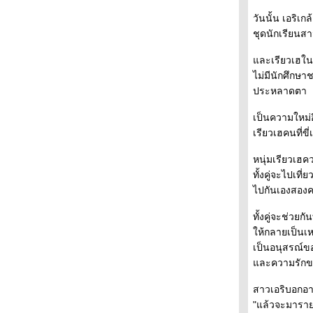
ไปดูตะวันขึ้นTokyo Sky Tree
วันนั้น เอริเ
คุ๊กกี้แม่นกลูกนก
ชุดนักเรียนสา
อาหารกลางวันบวกอาหารเย็น
อาหารจานปลา
ละเรียวเฮในชุ
ข้าวชุดมื้อกลางวัน
ไม่มีนักศึกษ
รีนิวสถานีรถไฟโตเกียว
ประหลาดตา
Happy Birthday
เซนเบะรูปหัวใจ
เป็นความใหม่อ
อนาคตของชาติ
เรียวเฮคนที่ข
ปีที่ 100 จักรพรรดิ์เมจิ
หนุ่มเรียวเฮค
ดอกไอรีสที่วัดเมจิ
ทั้งคู่จะไปเที่
ข้าวแกงแขกอินเดี
ไปกันเองสองคน
เด็กๆเข้าแถว
ขนมทามาก๊อกจิ
ทั้งคู่จะช่วยก
ดอกฟูจิในวัดคาเมโด้
ห้กลายเป็นเห
เรียนกอไก่ขอไข่
เป็นอนุสรณ์
อาทิตย์ที่สวยสุดๆของเมืองปลาดิบ
ละความรักขอ
เทศกาลดอกบ๊ว
ไปดูเขาวิ่ง Tokyo Marathon 2012
สาวเอริบอกอาจ
The Dolls Festival เทศกาลตุ๊กตา
"แล้วจะมาราย