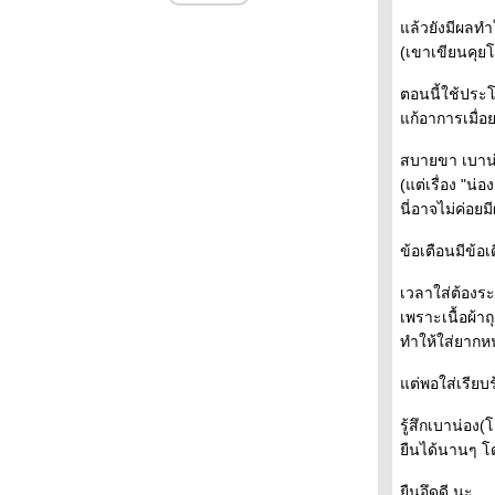
พายุหิมะใหญ่หลวงในรอบ40ปี
ล้วยังมีผลทำใ
Pokemon Train
(เขาเขียนคุยโต
บ๊วยมีระดับ
อเด้งปีใหม่2014
ตอนนี้ใช้ประโ
คิดคัท รสวาซาบิ
ก้อาการเมื่อย
ว้าย...น่ารัก
เมืองโยเนซะว่า ตอน 3
สบายขา เบาน่อ
เมืองโยเนซะว่า ตอน 2
(แต่เรื่อง "น่อ
เมืองโยเนซะว่า ตอน 1
นี่อาจไม่ค่อย
จิตรกรรมบนผืนนา
Candles Night in Nara
ข้อเตือนมีข้อเ
ผิดกฎหมายนะ
Afternoon tea
เวลาใส่ต้องระ
วางแผนหน้าร้อนแล้วนะ
เพราะเนื้อผ้า
Asakusa Festival
ทำให้ใส่ยากห
เต่าๆของว่างวันนี้
Daruma Doll
ต่พอใส่เรียบร
ซุชิชาม
กระท่อมอะไร
รู้สึกเบาน่อง(
Valentine's Day 2013
ืนได้นานๆ โดย
นั่งรถไฟสองชั้น
ตลาดทสึคิจิ โตเกียว
ืนอึดดี นะ...