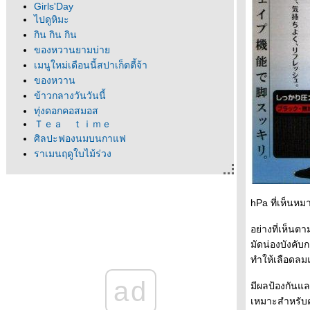
Girls'Day
ไปดูหิมะ
กิน กิน กิน
ของหวานยามบ่า
เมนูใหม่เดือนนี้สปาเก็ตตี้จ้า
ของหวาน
ข้าวกลางวันวันนี้
ทุ่งดอกคอสมอส
Ｔｅａ ｔｉｍｅ
ศิลปะฟองนมบนกาแฟ
ราเมนฤดูใบไม้ร่วง
Utsunomiya เมืองแห่งเกียวซะ
บ่ายๆในซุปเปอร์มาร์เก็ต
กินราเมนคนเดียว
hPa ที่เห็นหม
Hakone again!
Unagi
อย่างที่เห็นตา
หมีแพนด้า
มัดน่องบังคับ
Ume no matsuri, Mito
ทำให้เลือดลมแ
ขนมลูกเจี๊ยบแห่งกรุงโตเกียว
มาสก็อตน่ารักคุมามง
ad
มีผลป้องกันแ
Eat Valentine's Day ?
เหมาะสำหรับค
ราเมนช็อกโกแล็ควันวาเลนไทน์