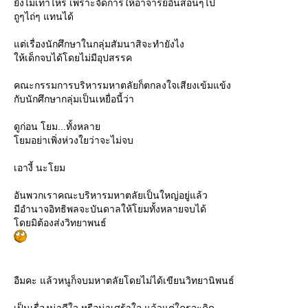
ังไม่เท่าไหร่ เพราะจัดการให้อาจารย์อื่นสอนๆไป
ถูๆไถ่ๆ แทนได้
ต่เรื่องนักศึกษาในกลุ่มสัมนาสิจะทำยังไง
ห้เด็กจบได้โดยไม่มีอุปสรรค
คณะกรรมการบริหารมหาตลัยก็ตกลงใจเสียงเข้มแข้ง
กับนักศึกษากลุ่มเป็นเหยื่อนี้ว่า
ดูก่อน โยม...ทั้งหลา
มอย่าเพิ่งห่วงใยว่าจะไม่จบ
เอางี้ นะโยม
อันพวกเราคณะบริหารมหาตลัยเป็นใหญ่อยู่แล้ว
มีอำนาจอิทธิพลจะบันดาลให้โยมทั้งหลายจบได้
ดยมิต้องส่งวิทยาพนธ์
อืมคะ แล้วหนูก็จบมหาตลัยโดยไม่ได้เขียนวิทยานิพนธ์