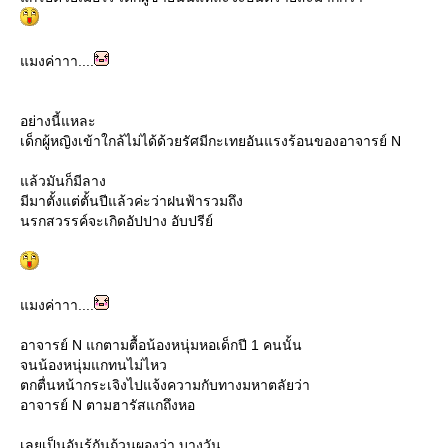
มงค่าาา....
อย่างนี้แหละ
เด็กผู้หญิงเข้าใกล้ไม่ได้ด้วยรัศมีกะเทยอันแรงร้อนของอาจารย์ N
ล้วมันก็มีลาง
มีมาตั้งแต่ตั้นปีแล้วค่ะว่าฝนฟ้ารวมถึง
นรกสวรรค์จะเกิดอัปปาง อับปรีย์
มงค่าาา....
อาจารย์ N แกตามตื้อน้องหนุ่มหอเด็กปี 1 คนนั้น
จนน้องหนุ่มแกทนไม่ไหว
ตกตื่นหน้ากระเจิงไปแจ้งความกับทางมหาตลัยว่า
อาจารย์ N ตามฮารัสแกถึงหอ
เลยเป็นอันรู้กันถ้วนผองว่า บางวัน