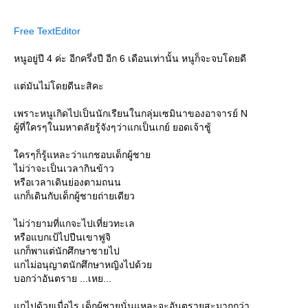
Free TextEditor
หนูอยู่ปี 4 ค่ะ อีกครึ่งปี อีก 6 เดือนเท่านั้น หนูก็จะจบโดยดี
ต่มันไม่โดยดีนะสิคะ
เพราะหนูเกิดไปเป็นนักเรียนในกลุ่มเซมินาของอาจารย์ N
ผู้ที่ใครๆในมหาตลัยรู้จังๆว่าแกเป็นเกย์ ยอดเจ้าชู้
ครๆก็รู้แหละว่าแกชอบเด็กผู้ชา
ไม่ว่าจะเป็นเวลากินข้าว
หรือเวลาเดินย่องตามถนน
กก็เดินกับเด็กผู้ชายถ่ายเดียว
ไม่ว่ายามที่แกจะไปเที่ยวทะเล
หรือแบกเป้ไปปีนเขาฟูจิ
กก็พาแต่นักศึกษาชายไป
กไม่อนุญาตนักศึกษาหญิงไปด้ว
บอกว่าอันตราย ...เหย...
กไปด้วยเมื่อไร เด็กผู้ชายนั่นแหละจะอันตรายสะมากกว่า