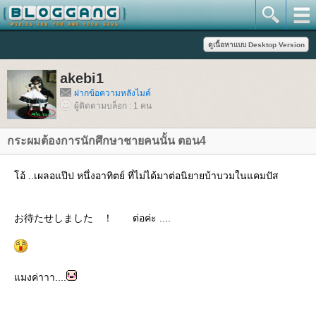
akebi1
ฝากข้อความหลังไมค์
ผู้ติดตามบล็อก : 1 คน
กระผมต้องการนักศึกษาชายคนนั้น ตอน4
อ้ ..เผลอแป๊ป หนึ่งอาทิตย์ ที่ไม่ได้มาต่อนิยายบ้าบวมในแคมปัส
お待たせしました ！ ต่อค่ะ ....
มงค่าาา....