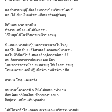
เป็นเรื่องน่าดีใจ หรือน่าเศร้าใจ แล้วแต่ใครจะคิด
ต่สำหรับหนูผู้ได้เตรียมการเขียนวิทยานิพนธ์
ละได้เขียนไปแล้วจนเกือบเสร็จอยู่ร่อมๆ
ก็เป็นอันฉวด ซวยไป
ทำงานเหนื่อยแต่ไม่มีผลงาน
ไว้ไปคุยได้ในชีวิตภายหน้าของหนู
นี่แหละมหาตลัยญี่ปุ่นเอกชนขนาดไม่ใหญ่
ต่ก็ไม่เล็ก มีประวัติศาสตร์เอกลักษณ์มานาน
ต่ไม่มีวิธีแก้ไขวิเศษต่อวิกฤติการณ์อัปปรีย์
อันเกิดจากอาจารย์กะเทยคนเดียว
ไปมากกว่าการมั่วๆ สะหล่วยๆ ให้เรื่องจบง่ายๆ
ดยคนภายนอกไม่รู้ เพื่อรักษาหน้ารักษาชื่อ
อาเมน โหตุ และเอวัง
จนป่านนี้อาจารย์ N ก็ยังไม่ยอมมาทำงาน
อ๊อฟฟิสแกก็ปิดเงียบ ข้าวของของแก
ก็อยู่ครบเหมือนเดิมทุกอย่าง
ไม่มีใครกล้าไล่แกออก เพราะคณะบริหารมหาตลั