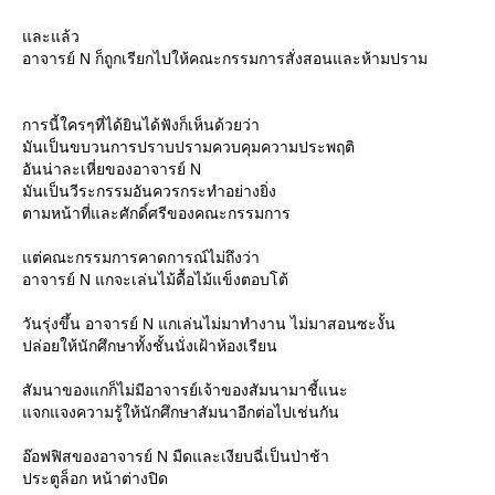
ละแล้ว
อาจารย์ N ก็ถูกเรียกไปให้คณะกรรมการสั่งสอนและห้ามปราม
การนี้ใครๆที่ได้ยินได้ฟังก็เห็นด้วยว่า
มันเป็นขบวนการปราบปรามควบคุมความประพฤติ
อันน่าละเหี่ยของอาจารย์ N
มันเป็นวีระกรรมอันควรกระทำอย่างยิ่ง
ตามหน้าที่และศักดิ์ศรีของคณะกรรมการ
ต่คณะกรรมการคาดการณ์ไม่ถึงว่า
อาจารย์ N แกจะเล่นไม้ดื้อไม้แข็งตอบโต้
วันรุ่งขึ้น อาจารย์ N แกเล่นไม่มาทำงาน ไม่มาสอนซะงั้น
ปล่อยให้นักศึกษาทั้งชั้นนั่งเฝ้าห้องเรียน
สัมนาของแกก็ไม่มีอาจารย์เจ้าของสัมนามาชี้แนะ
จกแจงความรู้ให้นักศึกษาสัมนาอีกต่อไปเช่นกัน
อ๊อฟฟิสของอาจารย์ N มืดและเงียบฉี่เป็นป่าช้า
ประตูล็อก หน้าต่างปิด