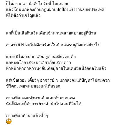
ก็ไม่อยากเอามือดีๆไปจับขี้ ไล่แกออก
ล้วโดนแกฟ้องด้วยกฎหมายปกป้องแรงงานของประเทศ
ที่ได้ชื่อว่าเจริญแล้ว
กก็เป็นเสือกินเงินเดือนจำนวนหลายสบายอยู่ที่บ้าน
อาจารย์ N จะไม่เดือนร้อนในด้านเศรษฐกิจแต่อย่างไร
กจะมีไม่สะดวก เสียอยู่ด้านเดียวค่ะ คือ
กหมดโอกาสจะมาเอี่ยวก้อยสอยดาว
ทำหน้าทำตาหวานๆจีบเด็กผู้ชายในแคมปัสนี้อีกต่อไปแล้ว
ต่เชื่อเถอะ เดี๋ยวๆ อาจารย์ N แกก็คงจะแก้ปัญหาไม่สะดวก
ชีวิตกะเทยหนุ่มของแกได้หรอก
อย่างที่แกเคยทำมาแล้วและทำมาตลอด
นั่นก็คือแกก็ทำการย้ายสำนักไปสอนที่อื่นได้
อย่างที่แกทำมาแล้วซ้ำๆ