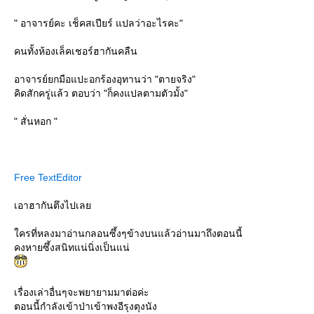
" อาจารย์คะ เช็คสเปียร์ แปลว่าอะไรคะ"
คนทั้งห้องเล็คเชอร์ฮากันคลืน
อาจารย์ยกมือแปะอกร้องอุทานว่า "ตายจริง"
คิดสักครู่แล้ว ตอบว่า "ก็คงแปลตามตัวมั้ง"
" สั่นหอก "
Free TextEditor
เอาฮากันตึงไปเล
ครที่หลงมาอ่านกลอนซึ้งๆข้างบนแล้วอ่านมาถึงตอนนี้
คงหายซึ้งสนิทแน่นิ่งเป็นแน่
เรื่องเล่าอื่นๆจะพยายามมาต่อค่ะ
ตอนนี้กำลังเข้าป่าเข้าพงอีรุงตุงนัง