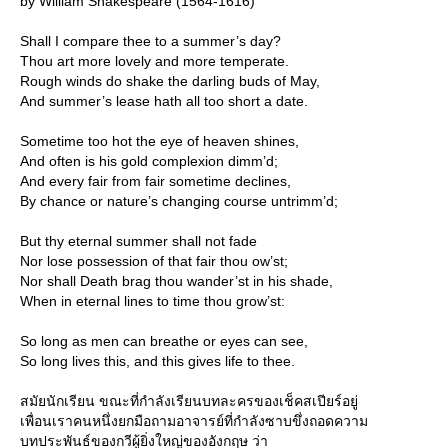
by William Shakespeare (1564-1616)
Shall I compare thee to a summer’s day?
Thou art more lovely and more temperate.
Rough winds do shake the darling buds of May,
And summer’s lease hath all too short a date.
Sometime too hot the eye of heaven shines,
And often is his gold complexion dimm’d;
And every fair from fair sometime declines,
By chance or nature’s changing course untrimm’d;
But thy eternal summer shall not fade
Nor lose possession of that fair thou ow’st;
Nor shall Death brag thou wander’st in his shade,
When in eternal lines to time thou grow’st:
So long as men can breathe or eyes can see,
So long lives this, and this gives life to thee.
สมัยนักเรียน ขณะที่กำลังเรียนบทละครของเช็คสเปียร์อยู่
เพื่อนเราคนหนึ่งยกมือถามอาจารย์ที่กำลังซาบขึ่งถอดความ
บทประพันธ์ของกวีผู้ยิ่งใหญ่ของอังกฤษ ว่า