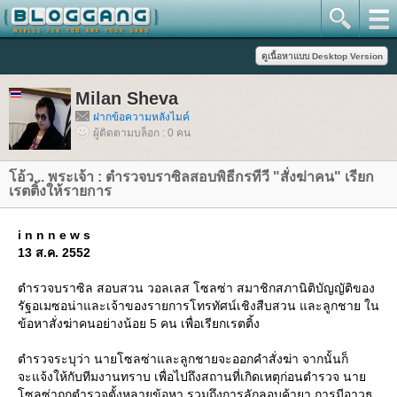
Milan Sheva
ฝากข้อความหลังไมค์
ผู้ติดตามบล็อก : 0 คน
อ้ว .. พระเจ้า : ตำรวจบราซิลสอบพิธีกรทีวี "สั่งฆ่าคน" เรียก
เรตติ้งให้รายการ
i n n n e w s
13 ส.ค. 2552
ตำรวจบราซิล สอบสวน วอลเลส โซลซ่า สมาชิกสภานิติบัญญัติของ
รัฐอเมซอน่าและเจ้าของรายการโทรทัศน์เชิงสืบสวน และลูกชาย ใน
ข้อหาสั่งฆ่าคนอย่างน้อย 5 คน เพื่อเรียกเรตติ้ง
ตำรวจระบุว่า นายโซลซ่าและลูกชายจะออกคำสั่งฆ่า จากนั้นก็
จะแจ้งให้กับทีมงานทราบ เพื่อไปถึงสถานที่เกิดเหตุก่อนตำรวจ นา
ซลซ่าถูกตำรวจตั้งหลายข้อหา รวมถึงการลักลอบค้ายา การมีอาวุธ