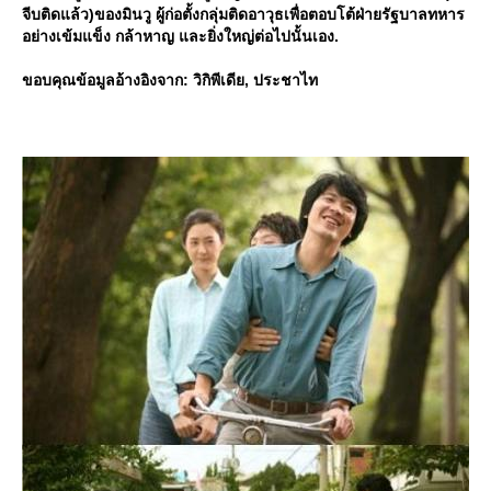
จีบติดแล้ว)ของมินวู ผู้ก่อตั้งกลุ่มติดอาวุธเพื่อตอบโต้ฝ่ายรัฐบาลทหาร
อย่างเข้มแข็ง กล้าหาญ และยิ่งใหญ่ต่อไปนั้นเอง.
ขอบคุณข้อมูลอ้างอิงจาก: วิกิพีเดีย, ประชาไท