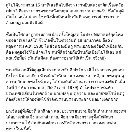
ดูไปได้ประมาณ 15 นาทีเลยคิดไปถึงว่า เราหยิบหนังมาผิดเรื่องหรือ
เปล่า? คือบรรยากาศของหนังอบอุ่น และสวยงามมากครับ ซึ่งมันดูดี
เกินไป จนไม่น่าจะใช่หนังที่เหมือนเป็นบันทึกเหตุการณ์ การกวาด
ล้างกบฏ คอมมิวนิสต์
ซึ่งเป็นโศกนาฏกรรมการเมืองครั้งใหญ่สุด ในประวัติศาสตร์ยุคใหม่
ของชาติเกาหลีใต้ ซึ่งเกิดขึ้นในช่วงวันที่ 18 พฤษภาคม ถึง 27
พฤษภาคม ค.ศ. 1980 ในส่วนของมินวู พระเอกของเรื่องก็เหมือนกัน
คือ ผมดูยังไงก็ไม่น่าจะใช่ คนที่คิดร้ายกับบ้านกับเมืองไปได้เลย แต่
คุณเชื่อมั้ย? (มันดันมีคน ต้องการอยากให้เค้าเป็น จริงๆ!!)
ขณะที่เกาหลีใต้สูญเสียประธานาธิบดี ปาร์ก จุงฮี ไปจากการถูกลอบ
ิงโดย คิม แจเกียว หัวหน้าสำนักข่าวกรองของเกาหลี, นายพลชุน ดู
ฮวาน กับนายพลโรห์ แตวู ได้ร่วมกันยึดอำนาจการปกครองทันที เมื่อ
วันที่ 12 ธันวาคม พ.ศ. 2522 (ค.ศ. 1979) ทำให้ประชาชนทั่ว
ประเทศเคลื่อนไหวคัดค้าน นายพลชุน ดูฮวาน และนายพลโรห์ แตวู
ต้องสั่งการให้กองทัพใช้กำลังปราบปรามประชาชนอย่างเด็ดขาด
กเว้นอยู่ที่เดียวที่ นักศึกษา และประชาชนร่วมมือกันต้านทานกองทัพ
ได้อย่างเข้มแข็ง และกล้าหาญ คือชาวเมืองกวางจูทั้งนักศึกษา
ประชาชน ได้ร่วมกันต่อต้าน การยึดอำนาจการปกครองจากฝ่า
ทหารในครั้งนี้