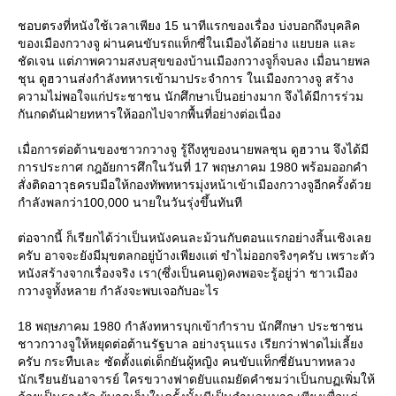
ชอบตรงที่หนังใช้เวลาเพียง 15 นาทีแรกของเรื่อง บ่งบอกถึงบุคลิค
ของเมืองกวางจู ผ่านคนขับรถแท็กซี่ในเมืองได้อย่าง แยบยล และ
ชัดเจน แต่ภาพความสงบสุขของบ้านเมืองกวางจูก็จบลง เมื่อนายพล
ชุน ดูฮวานส่งกำลังทหารเข้ามาประจำการ ในเมืองกวางจู สร้าง
ความไม่พอใจแก่ประชาชน นักศึกษาเป็นอย่างมาก จึงได้มีการร่วม
กันกดดันฝ่ายทหารให้ออกไปจากพื้นที่อย่างต่อเนื่อง
เมื่อการต่อต้านของชาวกวางจู รู้ถึงหูของนายพลชุน ดูฮวาน จึงได้มี
การประกาศ กฎอัยการศึกในวันที่ 17 พฤษภาคม 1980 พร้อมออกคำ
สั่งติดอาวุธครบมือให้กองทัพทหารมุ่งหน้าเข้าเมืองกวางจูอีกครั้งด้ว
กำลังพลกว่า100,000 นายในวันรุ่งขึ้นทันที
ต่อจากนี้ ก็เรียกได้ว่าเป็นหนังคนละม้วนกับตอนแรกอย่างสิ้นเชิงเล
ครับ อาจจะยังมีมุขตลกอยู่บ้างเพียงแต่ ขำไม่ออกจริงๆครับ เพราะตัว
หนังสร้างจากเรื่องจริง เรา(ซึ่งเป็นคนดู)คงพอจะรู้อยู่ว่า ชาวเมือง
กวางจูทั้งหลาย กำลังจะพบเจอกับอะไร
18 พฤษภาคม 1980 กำลังทหารบุกเข้ากำราบ นักศึกษา ประชาชน
ชาวกวางจูให้หยุดต่อต้านรัฐบาล อย่างรุนแรง เรียกว่าฟาดไม่เลี้ยง
ครับ กระทืบเละ ซัดตั้งแต่เด็กยันผู้หญิง คนขับแท็กซี่ยันบาทหลวง
นักเรียนยันอาจารย์ ใครขวางฟาดยับแถมยัดคำชมว่าเป็นกบฏเพิ่มให้