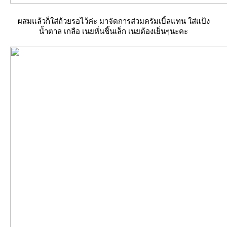
ผสมแล้วก็ใส่ถ้วยรอไว้ค่ะ มาจัดการส่วมครัมเบิ้ลแทน ใส่แป้ง
น้ำตาล เกลือ เนยหั่นชิ้นเล็ก เนยต้องเย็นๆนะคะ