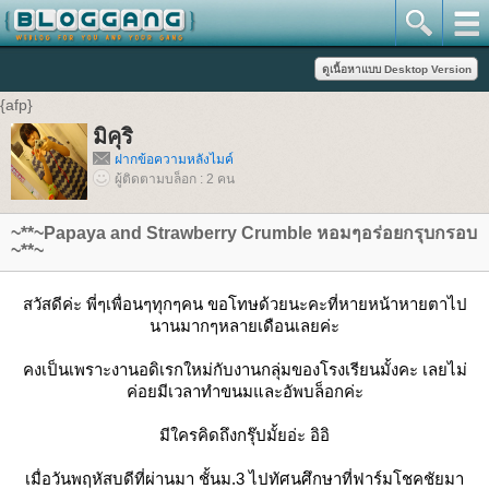
{afp}
มิคุริ
ฝากข้อความหลังไมค์
ผู้ติดตามบล็อก : 2 คน
~**~Papaya and Strawberry Crumble หอมๆอร่อยกรุบกรอบ
~**~
สวัสดีค่ะ พี่ๆเพื่อนๆทุกๆคน ขอโทษด้วยนะคะที่หายหน้าหายตาไป
นานมากๆหลายเดือนเลยค่ะ
คงเป็นเพราะงานอดิเรกใหม่กับงานกลุ่มของโรงเรียนมั้งคะ เลยไม่
ค่อยมีเวลาทำขนมและอัพบล็อกค่ะ
มีใครคิดถึงกรุ๊ปมั้ยอ่ะ อิอิ
เมื่อวันพฤหัสบดีที่ผ่านมา ชั้นม.3 ไปทัศนศึกษาที่ฟาร์มโชคชัยมา