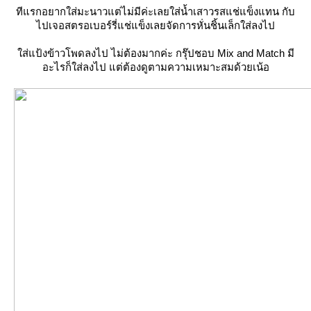
ทีแรกอยากใส่มะนาวแต่ไม่มีค่ะเลยใส่น้ำเสาวรสแช่แข็งแทน กับ
ไปเจอสตรอเบอร์รี่แช่แข็งเลยจัดการหั่นชิ้นเล็กใส่ลงไป
ใส่แป้งข้าวโพดลงไป ไม่ต้องมากค่ะ กรุ๊ปชอบ Mix and Match มี
อะไรก็ใส่ลงไป แต่ต้องดูตามความเหมาะสมด้วยเน้อ