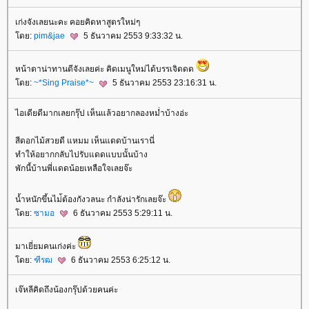
เก่งจังเลยนะคะ คอยคิดหาสูตรใหม่ๆ
โดย:
pim&jae
5 ธันวาคม 2553 9:33:32 น.
หน้าตาน่าทานดีจังเลยค่ะ คิดเมนูใหม่ได้บรรเจิดดด
โดย:
~*Sing Praise*~
5 ธันวาคม 2553 23:16:31 น.
ไอเดียดีมากเลยกรุ๊ป เห็นแล้วอยากลองหม่ำบ้างอ่ะ
สีดอกไม้สวยดี แหมม เห็นแดดบ้านเรานี่
ทำให้อยากกลับไปรับแดดแบบนั้นบ้าง
พักนี้บ้านพี่แดดน้อยเหลือใจเลยจ๊ะ
น้ำหนักขึ้นไม่้ต้องกังวลนะ กำลังน่ารักเลยจ๊ะ
โดย:
ซามอ
6 ธันวาคม 2553 5:29:11 น.
มาเยี่ยมคนเก่งค่ะ
โดย:
ฑีรฒ
6 ธันวาคม 2553 6:25:12 น.
เจ๊หลีคิดถึงน้องกรุ๊ปด้วยคนค่ะ