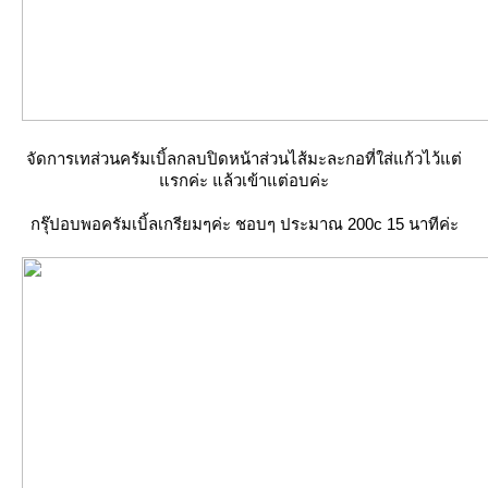
จัดการเทส่วนครัมเบิ้ลกลบปิดหน้าส่วนไส้มะละกอที่ใส่แก้วไว้แต่
แรกค่ะ แล้วเข้าแต่อบค่ะ
กรุ๊ปอบพอครัมเบิ้ลเกรียมๆค่ะ ชอบๆ ประมาณ 200c 15 นาทีค่ะ