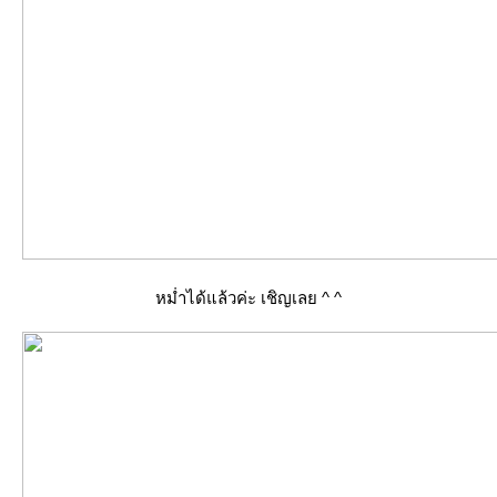
หม่ำได้แล้วค่ะ เชิญเลย ^ ^