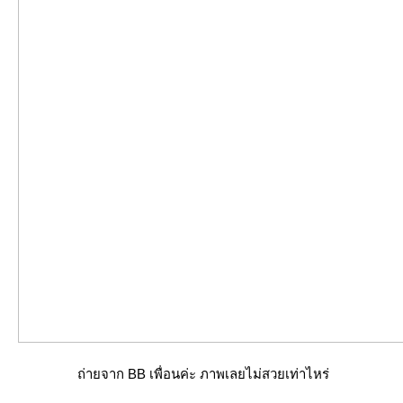
ถ่ายจาก BB เพื่อนค่ะ ภาพเลยไม่สวยเท่าไหร่