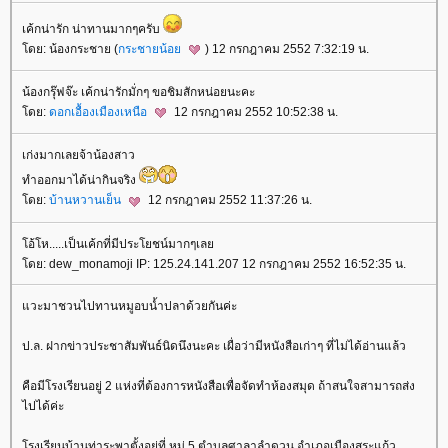
เค้กน่ารัก น่าทานมากๆครับ
โดย: น้องกระชาย (
กระชายน้อย
) 12 กรกฎาคม 2552 7:32:19 น.
น้องกรุ๊ฟจ๊ะ เค้กน่ารักมั่กๆ ขอชิมสักหน่อยนะคะ
โดย:
ดอกเอื้องเมืองเหนือ
12 กรกฎาคม 2552 10:52:38 น.
เก่งมากเลยจ้าน้องสาว
ทำออกมาได้น่ากินจริง
โดย:
บ้านหวานเย็น
12 กรกฎาคม 2552 11:37:26 น.
โอ้โห.....เป็นเค้กที่มีประโยชน์มากๆเลย
โดย: dew_monamoji IP: 125.24.141.207 12 กรกฎาคม 2552 16:52:35 น.
แวะมาชวนไปทานหมูอบน้ำปลาด้วยกันค่ะ
ป.ล. ฝากข่าวประชาสัมพันธ์นิดนึงนะคะ เผื่อว่ามีหนังสือเก่าๆ ที่ไม่ได้อ่านแล้ว
คือมีโรงเรียนอยู่ 2 แห่งที่ต้องการหนังสือเพื่อจัดทำห้องสมุด ถ้าสนใจสามารถส่ง
ไปได้ค่ะ
โรงเรียนบ้านท่าระพาตั้งอยู่ที่ หมู่ 5 ตำบลศาลาลำดวน อำเภอเมืองสระแก้ว