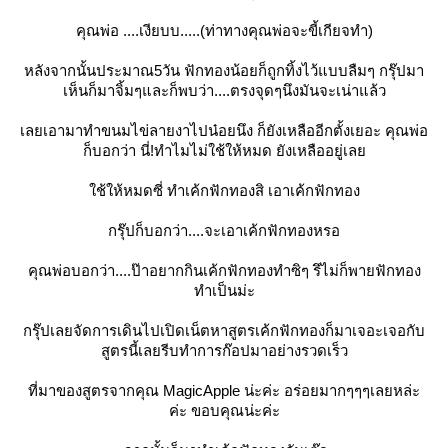
คุณพ่อ ....เงียบบ.....(ท่าทางคุณพ่อจะขี้เกียจทำ)
หลังจากนั้นประมาณ5วัน ฟักทองน้อยก็ถูกทิ้งไว้แบบลืมๆ กรุ๊ปมา
เห็นก็มาจิ้มๆและก็พบว่า....ตรงจุดๆนึงมันจะเน่าแล้ว
เลยเอามาทำขนมไข่ลายงาไปน๋อยนึง ก็ยังเหลืออีกตั้งเยอะ คุณพ่อ
ก็บอกว่า นี่!ทำไมไม่ใช้ให้หมด ยังเหลืออยู่เลย
ใช้ให้หมดซี่ ทำเค้กฟักทองสิ เอาเค้กฟักทอง
กรุ๊ปก็บอกว่า....จะเอาเค้กฟักทองหรอ
คุณพ่อบอกว่า....ป๊าอยากกินเค้กฟักทองทำซิๆ รึไม่ก็พายฟักทอง
ทำเป็นม่ะ
กรุ๊ปเลยจัดการเดินไปเปิดเน็ตหาสูตรเค้กฟักทองก็มาเจอะเจอกับ
สูตรนี้เลยรีบทำการก๊อปมาอย่างรวดเร็ว
ที่มาของสูตรจากคุณ MagicApple น่ะค่ะ อร่อยมากๆๆๆเลยหล่ะ
ค่ะ ขอบคุณน่ะค่ะ