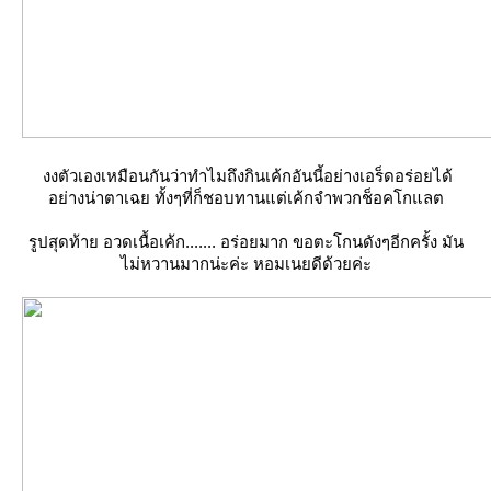
งงตัวเองเหมือนกันว่าทำไมถึงกินเค้กอันนี้อย่างเอร็ดอร่อยได้
อย่างน่าตาเฉย ทั้งๆที่ก็ชอบทานแต่เค้กจำพวกช็อคโกแลต
รูปสุดท้าย อวดเนื้อเค้ก....... อร่อยมาก ขอตะโกนดังๆอีกครั้ง มัน
ไม่หวานมากน่ะค่ะ หอมเนยดีด้วยค่ะ