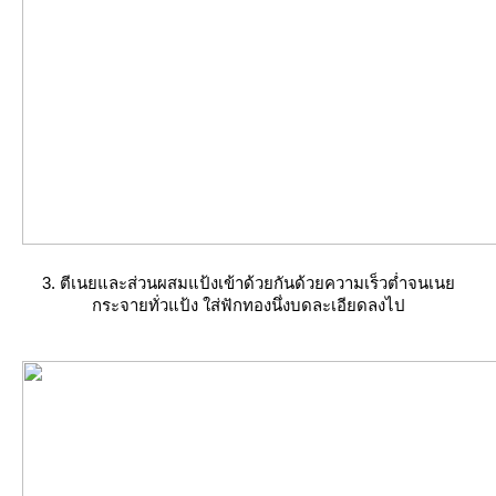
3. ตีเนยและส่วนผสมแป้งเข้าด้วยกันด้วยความเร็วต่ำจนเนย
กระจายทั่วแป้ง ใส่ฟักทองนึ่งบดละเอียดลงไป