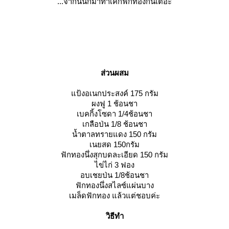
...จากนั้นก็มาทำเค้กฟักทองกันเต๊อะ
ส่วนผสม
แป้งอเนกประสงค์ 175 กรัม
ผงฟู 1 ช้อนชา
เบคกิ้งโซดา 1/4ช้อนชา
เกลือป่น 1/8 ช้อนชา
น้ำตาลทรายแดง 150 กรัม
เนยสด 150กรัม
ฟักทองนึ่งสุกบดละเอียด 150 กรัม
ไข่ไก่ 3 ฟอง
อบเชยป่น 1/8ช้อนชา
ฟักทองนึ่งสไลซ์แผ่นบาง
เมล็ดฟักทอง แล้วแต่ชอบค่ะ
วิธีทำ