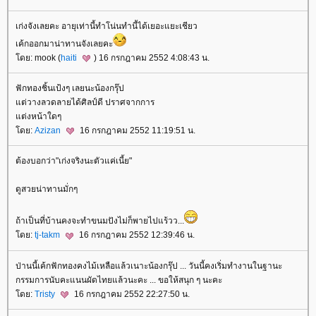
เก่งจังเลยคะ อายุเท่านี้ทำโน่นทำนี้ได้เยอะแยะเชียว
เค้กออกมาน่าทานจังเลยคะ
โดย: mook (
haiti
) 16 กรกฎาคม 2552 4:08:43 น.
ฟักทองชิ้นเป้งๆ เลยนะน้องกรุ๊ป
แต่วางลวดลายได้ศิลป์ดี ปราศจากการ
แต่งหน้าใดๆ
โดย:
Azizan
16 กรกฎาคม 2552 11:19:51 น.
ต้องบอกว่า"เก่งจริงนะตัวแค่เนี้ย"
ดูสวยน่าทานมั่กๆ
ถ้าเป็นที่บ้านคงจะทำขนมปังไม่ก็พายไปแร้วว...
โดย:
tj-takm
16 กรกฎาคม 2552 12:39:46 น.
ป่านนี้เค้กฟักทองคงไม้เหลือแล้วเนาะน้องกรุ๊ป ... วันนี้คงเริ่มทำงานในฐานะ
กรรมการนับคะแนนผัดไทยแล้วนะคะ ... ขอให้สนุก ๆ นะคะ
โดย:
Tristy
16 กรกฎาคม 2552 22:27:50 น.