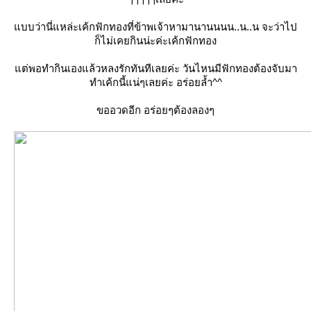
แบบว่านี่แหล่ะเค้กฟักทองที่ข้าพเจ้าหามานานนนน..น..น จะว่าไป
ก็ไม่เคยกินน่ะค่ะเค้กฟักทอง
แต่พอทำกินเองแล้วหลงรักทันทีเลยค่ะ วันไหนมีฟักทองต้องจับมา
ทำเค้กนี้แน่ๆเลยค่ะ อร่อยล้ำ^^
ขออวดอีก อร่อยๆต้องลองๆ