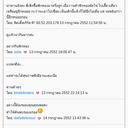
น่าทานจังคะ พี่เพิ่งซื้อฟักทองมาครึ่งลูก เมื่อวานทำฟักทองผัดไข่ ไปเสี้ยวเดียว
เหลืออยู่อีกหน่อย กะว่าจะเอาไปเชื่อม เห็นเค้กนี้แล้วก็ได้อีกไอเดีย แต่ รอขยันกว่า
นี้อีกหน่อยก่อน
โดย: ลิตเติ้ลเกิร์ล IP: 60.52.203.179 13 กรกฎาคม 2552 11:54:56 น.
ดูแล้วน่ากินมากค่ะ
อยากกินฟักทอง
โดย:
asita
13 กรกฎาคม 2552 18:06:47 น.
แปลกดีอ่ะ ...
แต่ท่าจะได้สุขภาพทีเดียวนะคะเนี่ย
ทานด้วยๆ
โดย:
kinebibrabra
13 กรกฎาคม 2552 22:14:13 น.
อย่างงี้ต้องขอบคุณคุณพ่อค่ะ
ทำให้ค้นพบของอร่อย
โดย:
dailydelicious
14 กรกฎาคม 2552 13:43:36 น.