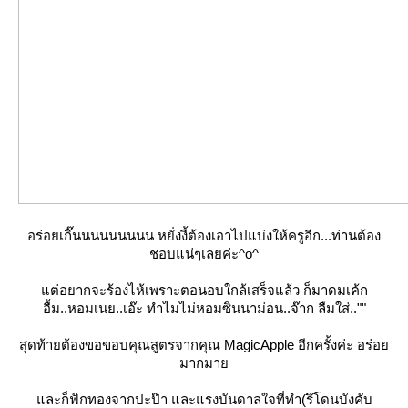
อร่อยเกิ๊นนนนนนนนน หยั่งงี้ต้องเอาไปแบ่งให้ครูอีก...ท่านต้อง
ชอบแน่ๆเลยค่ะ^o^
แต่อยากจะร้องไห้เพราะตอนอบใกล้เสร็จแล้ว ก็มาดมเค้ก
อื้ม..หอมเนย..เอ๊ะ ทำไมไม่หอมซินนาม่อน..จ๊าก ลืมใส่..""
สุดท้ายต้องขอขอบคุณสูตรจากคุณ MagicApple อีกครั้งค่ะ อร่อย
มากมาย
และก็ฟักทองจากปะป๊า และแรงบันดาลใจที่ทำ(รึโดนบังคับ