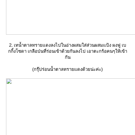
2. เทน้ำตาลทรายแดงลงไปในอ่างผสมใส่ส่วนผสมแป้ง ผงฟู เบ
กกิ้งโซดา เกลือป่นที่ร่อนเข้าด้วยกันลงไป เอาตะกร้อคนๆให้เข้า
กัน
(กรุ๊ปร่อนน้ำตาลทรายแดงด้วยน่ะค่ะ)