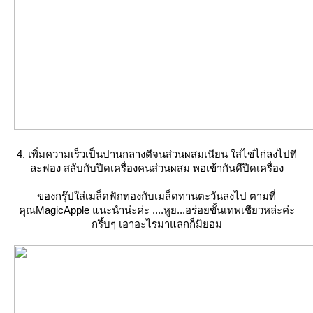
4. เพิ่มความเร็วเป็นปานกลางตีจนส่วนผสมเนียน ใส่ไข่ไก่ลงไปที
ละฟอง สลับกับปิดเครื่องคนส่วนผสม พอเข้ากันดีปิดเครื่อง
ของกรุ๊ปใส่เมล็ดฟักทองกับเมล็ดทานตะวันลงไป ตามที่
คุณMagicApple แนะนำน่ะค่ะ ....หูย...อร่อยขั้นเทพเชียวหล่ะค่ะ
กรึ้บๆ เอาอะไรมาแลกก็มิยอม