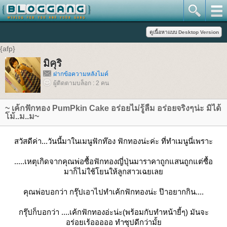
{afp}
มิคุริ
ฝากข้อความหลังไมค์
ผู้ติดตามบล็อก : 2 คน
~ เค้กฟักทอง PumPkin Cake อร่อยไม่รู้ลืม อร่อยจริงๆน่ะ มิได้
โม้..ม..ม~
สวัสดีค่า...วันนี้มาในเมนูฟักท๊อง ฟักทองน่ะค่ะ ที่ทำเมนูนี่เพราะ
.....เหตุเกิดจากคุณพ่อซื้อฟักทองญี่ปุ่นมาราคาถูกแสนถูกแต่ซื้อ
มาก็ไม่ใช้โยนให้ลูกสาวเฉยเลย
คุณพ่อบอกว่า กรุ๊ปเอาไปทำเค้กฟักทองน่ะ ป๊าอยากกิน....
กรุ๊ปก็บอกว่า ....เค้กฟักทองอ่ะน่ะ(พร้อมกับทำหน้ายี้ๆ) มันจะ
อร่อยเร้อออออ ทำซุปดีกว่ามั้ย