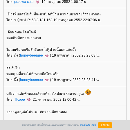
โดย:
praewa cute
19 กรกฎาคม 2552 1:00:17 น.
เย้ ๆ เห็นแล้วไม่ลืมที่จะมาเปิดที่บ้าน น่าทานมากเลยสีสวยมากค่ะ
โดย: หญิงแม่ IP: 58.8.181.168 19 กรกฎาคม 2552 22:07:06 น.
เค้กฟักทองโดนใจเจ๊
ชอบกินฟักทองมากมาย
ไม่เคยชิม ขอชิมสักอันนะ ไม่รู้ป่านนี้หมดแล้นมั้ง
โดย: ผึ้ง (
honeybeemee
) 19 กรกฎาคม 2552 23:23:03 น.
อ๋อ ลืมไป
ขอบคุณที่แวะไปทักทายมือใหม่คร้า
โดย: ผึ้ง (
honeybeemee
) 19 กรกฎาคม 2552 23:23:41 น.
หลังจากเค้กฟักทองแล้วจะทำอะไรต่อคะ รอทานอยู่นะ
โดย:
TP.pop
21 กรกฎาคม 2552 12:00:42 น.
อยากดูเมนูต่อไปนะคะ ถัดจากเค้กฟักทอง
ขอบคุณที่มาเยี่ยมกันนะคะ
BlogGang.com ใช้คุกกี้เพื่อพัฒนาประสบการณ์การใช้งานของคุณ
อ่านเพิ่มเติมได้ที่นี่
โดย:
kinebibrabra
21 กรกฎาคม 2552 16:18:27 น.