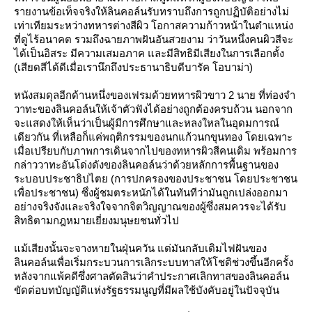
รายงานข้อเท็จจริงให้ลินคอล์นรับทราบถึงการถูกปฏิบัติอย่างไม่
เท่าเทียมระหว่างทหารต่างสีผิว โอกาสความก้าวหน้าในตำแหน่ง
ที่ดูไร้อนาคต รวมถึงฉายภาพฝันอันสวยงาม ว่าวันหนึ่งคนผิวสีจะ
ได้เป็นอิสระ มีความเสมอภาค และมีสิทธิมีเสียงในการเลือกตั้ง
(เสียดสีได้ดีเมื่อเรานึกถึงประธานาธิบดีบารัค โอบาม่า)
หนังสมดุลอีกด้านหนึ่งของเฟรมด้วยทหารผิวขาว 2 นาย ที่ท่องจำ
วาทะของลินคอล์นให้เจ้าตัวฟังได้อย่างถูกต้องครบถ้วน นอกจาก
จะแสดงให้เห็นว่าเป็นผู้มีการศึกษาและหลงใหลในอุดมการณ์
เดียวกัน ที่เหลือก็แค่พฤติกรรมของนกแก้วนกขุนทอง โดยเฉพาะ
เมื่อเปรียบกับภาพการเดินจากไปของทหารผิวสีคนเดิม พร้อมการ
กล่าววาทะอันโด่งดังของลินคอล์นว่าด้วยหลักการพื้นฐานของ
ระบอบประชาธิปไตย (การปกครองของประชาชน โดยประชาชน
เพื่อประชาชน) ซึ่งผู้ชมตระหนักได้ในทันทีว่ามันถูกเปล่งออกมา
อย่างจริงจังและจริงใจจากจิตวิญญาณของผู้ซึ่งสมควรจะได้รับ
สิทธิตามกฎหมายเยี่ยงมนุษยชนทั่วไป
ม้เสียงนั้นจะจางหายในฝุ่นควัน แต่มันกลับเติมไฟฝันของ
ลินคอล์นเพื่อเริ่มกระบวนการเลิกระบบทาสให้โชติช่วงขึ้นอีกครั้ง
หลังจากแพ้คดีซึ่งศาลตัดสินว่าคำประกาศเลิกทาสของลินคอล์น
ขัดต่อบทบัญญัติแห่งรัฐธรรมนูญที่มีผลใช้บังคับอยู่ในปัจจุบัน