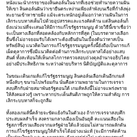
หนังแนะนำภรรยาของลินคอล์นในฉากที่เธอช่วยทำนายความฝัน
ห้เขา ลินคอล์นฝันว่าเขายืนตระหง่านเพียงลำพังบนเรือที่กำลังพุ่ง
ทะยานเข้าหาชายฝั่ง แม้จะตระหนักอยู่เต็มอกว่าความฝันในการ
เลิกระบบทาสเต็มไปด้วยอุปสรรคและแรงคัดค้าน แต่ลินคอล์นก็
ังแน่วแน่ที่จะเสนอให้มีการแก้ไขรัฐธรรมนูญ ด้วยวิธีนี้เขาเชื่อว่า
จะเป็นทางเลือกที่สอดคล้องกับหลักการที่สุด (ในบรรดาทางเลือก
อื่นซึ่งไม่อาจยอมรับได้เพราะต้องยืนยันในเบื้องต้นว่าทาสเป็น
ทรัพย์สิน) แนวคิดในการแก้ไขรัฐธรรมนูญครั้งนี้ยังถือเป็นการแก้
เผ็ดตุลาการซึ่งมีแนวคิดต่อต้านการเลิกระบบทาสได้อย่างแสบ
สันต์ ทั้งสะท้อนให้เห็นกลไกการตรวจสอบถ่วงดุลอำนาจอธิปไต
อย่างมีประสิทธิภาพ ระหว่างฝ่ายบริหาร นิติบัญญัติและตุลาการ
นขณะเดินเกมส์แก้ไขรัฐธรรมนูญ ลินคอล์นเลือกเดินอีกเกมส์
หนึ่งลับๆ ขนานไปพร้อมกัน นั่นคือความพยายามในการเจรจา
สงบศึกกับฝ่ายสมาพันธรัฐตอนใต้ เกมส์หลังนี้ไม่อาจแพร่งพรา
ห้สังคมล่วงรู้ เพราะหากประเด็นสันติภาพถูกให้ความสำคัญ การ
เลิกระบบทาสก็จะถูกลืม
ทั้งสองเกมส์นี้คล้ายจะขัดแย้งกันในตัวเอง ถ้าการเจรจาสงบศึก
ประสบผลสำเร็จ สงครามกลางเมืองเป็นอันยุติ คะแนนเสียงใน
รัฐสภาซึ่งรวมเสียงจากมลรัฐฝ่ายใต้แล้วย่อมไม่สามารถผลักดัน
การแก้ไขรัฐธรรมนูญให้สำเร็จได้อย่างแน่แท้ (จะมีการคัดค้าน