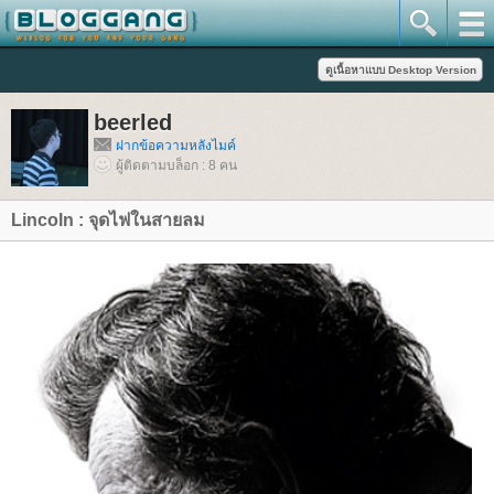
beerled
ฝากข้อความหลังไมค์
ผู้ติดตามบล็อก : 8 คน
Lincoln : จุดไฟในสายลม