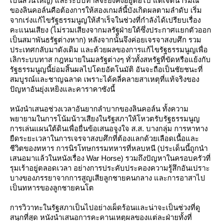
เป็นส่วนใหญ่) และระบบทาสจะยังคงอยู่ต่อไป แต่เจตนารมณ์
ของลินคอล์นคือต้องการให้สองเกมส์นี้บังเกิดผลตามลำดับ เริ่ม
จากเร่งแก้ไขรัฐธรรมนูญให้สำเร็จในช่วงที่กำลังได้เปรียบเรื่อง
คะแนนเสียง (ไม่รวมเสียงจากมลรัฐฝ่ายใต้ซึ่งประกาศแยกตัวออก
เป็นสมาพันธรัฐต่างหาก) หลังจากนั้นจึงค่อยเจรจาสงบศึก รวม
ประเทศกลับมาดังเดิม และด้วยผลของการแก้ไขรัฐธรรมนูญเพื่อ
เลิกระบบทาส กฎหมายในมลรัฐต่างๆ ทั่วทั้งสหรัฐที่ขัดหรือแย้งกับ
รัฐธรรมนูญนี้ย่อมสิ้นผลไปโดยอัตโนมัติ อันจะถือเป็นชัยชนะที่
สมบูรณ์และชาญฉลาด เพราะได้คลี่คลายสาเหตุที่แท้จริงของ
ปัญหาอันยุ่งเหยิงและคาราคาซังนี้
หนังนำเสนอช่วงเวลาอันยากลำบากของลินคอล์น ทั้งความ
พยายามในการโน้มน้าวเสียงในรัฐสภาให้โหวตรับรัฐธรรมนูญ
การเล่นแผนใต้ดินเพื่อยื่นข้อเสนอจูงใจ ส.ส. บางกลุ่ม การหาทาง
ืดระยะเวลาในการเจรจาสงบศึกที่ต้องแลกด้วยเลือดเนื้อและ
ชีวิตของทหาร การนิรโทษกรรมทหารที่หลบหนี (ประเด็นนี้ถูกนำ
เสนอมาแล้วในหนังเรื่อง War Horse) รวมถึงปัญหาในครอบครัวที่
รุมเร้าอยู่ตลอดเวลา อย่างการประคับประคองความรู้สึกอันเปราะ
บางของภรรยาจากการสูญเสียลูกชายคนกลาง และการอาสาไป
เป็นทหารของลูกชายคนโต
การวิวาทะในรัฐสภาเป็นไปอย่างเผ็ดร้อนและน่าจะเป็นช่วงที่ดู
สนุกที่สุด หนังนำเสนอการคะคานเหตุผลของแต่ละฝ่ายทั้งที่