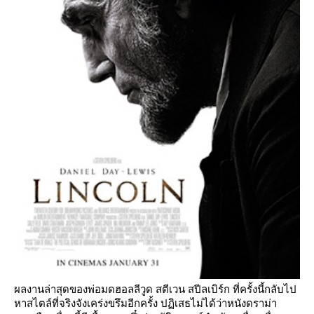
ผลงานล่าสุดของพ่อมดฮอลลีวูด สตีเวน สปีลเบิร์ก ที่ครั้งนี้กลับไป
หาสไตล์ที่จริงจังเคร่งขรึมอีกครั้ง ปฏิเสธไม่ได้ว่าหนังดราม่า