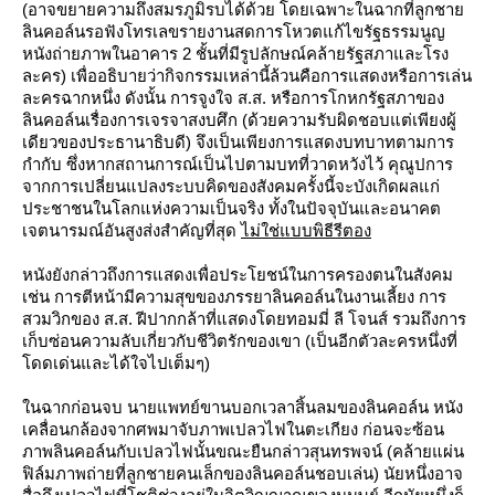
(อาจขยายความถึงสมรภูมิรบได้ด้วย โดยเฉพาะในฉากที่ลูกชา
ลินคอล์นรอฟังโทรเลขรายงานสดการโหวตแก้ไขรัฐธรรมนูญ
หนังถ่ายภาพในอาคาร 2 ชั้นที่มีรูปลักษณ์คล้ายรัฐสภาและโรง
ละคร) เพื่ออธิบายว่ากิจกรรมเหล่านี้ล้วนคือการแสดงหรือการเล่น
ละครฉากหนึ่ง ดังนั้น การจูงใจ ส.ส. หรือการโกหกรัฐสภาของ
ลินคอล์นเรื่องการเจรจาสงบศึก (ด้วยความรับผิดชอบแต่เพียงผู้
เดียวของประธานาธิบดี) จึงเป็นเพียงการแสดงบทบาทตามการ
กำกับ ซึ่งหากสถานการณ์เป็นไปตามบทที่วาดหวังไว้ คุณูปการ
จากการเปลี่ยนแปลงระบบคิดของสังคมครั้งนี้จะบังเกิดผลแก่
ประชาชนในโลกแห่งความเป็นจริง ทั้งในปัจจุบันและอนาคต
เจตนารมณ์อันสูงส่งสำคัญที่สุด
ไม่ใช่แบบพิธีรีตอง
หนังยังกล่าวถึงการแสดงเพื่อประโยชน์ในการครองตนในสังคม
เช่น การตีหน้ามีความสุขของภรรยาลินคอล์นในงานเลี้ยง การ
สวมวิกของ ส.ส. ฝีปากกล้าที่แสดงโดยทอมมี่ ลี โจนส์ รวมถึงการ
เก็บซ่อนความลับเกี่ยวกับชีวิตรักของเขา (เป็นอีกตัวละครหนึ่งที่
ดดเด่นและได้ใจไปเต็มๆ)
นฉากก่อนจบ นายแพทย์ขานบอกเวลาสิ้นลมของลินคอล์น หนัง
เคลื่อนกล้องจากศพมาจับภาพเปลวไฟในตะเกียง ก่อนจะซ้อน
ภาพลินคอล์นกับเปลวไฟนั้นขณะยืนกล่าวสุนทรพจน์ (คล้ายแผ่น
ฟิล์มภาพถ่ายที่ลูกชายคนเล็กของลินคอล์นชอบเล่น) นัยหนึ่งอาจ