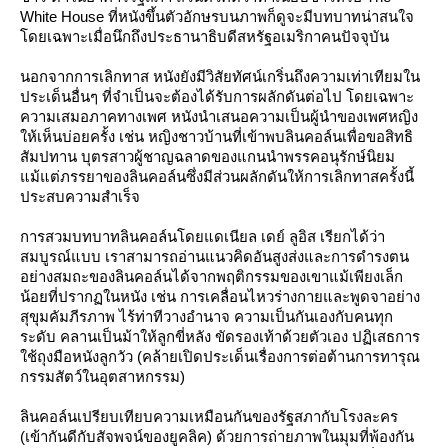
White House ที่หนังขึ้นตัวอักษรบนภาพก็ดูจะมีบทบาทน่าสนใจ
ดยเฉพาะเมื่อนึกถึงประธานาธิบดีสหรัฐอเมริกาคนปัจจุบัน
นอกจากการเลิกทาส หนังยังมีวิสัยทัศน์เกริ่นถึงความเท่าเทียมใน
ประเด็นอื่นๆ ที่จำเป็นจะต้องได้รับการผลักดันต่อไป โดยเฉพาะ
ความเสมอภาคทางเพศ หนังนำเสนอความเป็นผู้นำของเพศหญิง
ห้เห็นบ่อยครั้ง เช่น หญิงชาวบ้านที่เข้าพบลินคอล์นเพื่อขอสิทธิ
สัมปทาน บุตรสาวผู้ชาญฉลาดของแกนนำพรรคอนุรักษ์นิยม
ม้แต่ภรรยาของลินคอล์นซึ่งมีส่วนผลักดันให้การเลิกทาสครั้งนี้
ประสบความสำเร็จ
การสวมบทบาทลินคอล์นโดยแดเนียล เดย์ ลูอิส เรียกได้ว่า
สมบูรณ์แบบ เราสามารถอ่านแนวคิดอันสูงส่งและการดำรงตน
อย่างสมถะของลินคอล์นได้จากพฤติกรรมของเขาแม้เพียงเล็ก
น้อยที่ปรากฏในหนัง เช่น การเคลื่อนไหวร่างกายและพูดจาอย่าง
สุขุมคัมภีรภาพ ไร้ท่าทีวางอำนาจ ความเป็นกันเองกับคนทุก
ระดับ คลานเป็นม้าให้ลูกขี่หลัง ขัดรองเท้าด้วยตัวเอง ปฏิเสธการ
ช้ถุงมือหนังลูกวัว (คล้ายเปิดประเด็นเรื่องการต่อต้านการทารุณ
กรรมสัตว์ในอุตสาหกรรม)
ลินคอล์นเปรียบเทียบความเหมือนกันของรัฐสภากับโรงละคร
(เข้ากันดีกับสัจพจน์ของยูคลิค) ด้วยการถ่ายภาพในมุมที่พ้องกัน