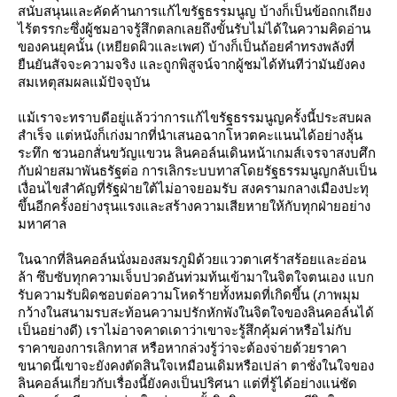
สนับสนุนและคัดค้านการแก้ไขรัฐธรรมนูญ บ้างก็เป็นข้อถกเถียง
ไร้ตรรกะซึ่งผู้ชมอาจรู้สึกตลกเลยถึงขั้นรับไม่ได้ในความคิดอ่าน
ของคนยุคนั้น (เหยียดผิวและเพศ) บ้างก็เป็นถ้อยคำทรงพลังที่
ืนยันสัจจะความจริง และถูกพิสูจน์จากผู้ชมได้ทันทีว่ามันยังคง
สมเหตุสมผลแม้ปัจจุบัน
ม้เราจะทราบดีอยู่แล้วว่าการแก้ไขรัฐธรรมนูญครั้งนี้ประสบผล
สำเร็จ แต่หนังก็เก่งมากที่นำเสนอฉากโหวตคะแนนได้อย่างลุ้น
ระทึก ชวนอกสั่นขวัญแขวน ลินคอล์นเดินหน้าเกมส์เจรจาสงบศึก
กับฝ่ายสมาพันธรัฐต่อ การเลิกระบบทาสโดยรัฐธรรมนูญกลับเป็น
เงื่อนไขสำคัญที่รัฐฝ่ายใต้ไม่อาจยอมรับ สงครามกลางเมืองปะทุ
ขึ้นอีกครั้งอย่างรุนแรงและสร้างความเสียหายให้กับทุกฝ่ายอย่าง
มหาศาล
นฉากที่ลินคอล์นนั่งมองสมรภูมิด้วยแววตาเศร้าสร้อยและอ่อน
ล้า ซึบซับทุกความเจ็บปวดอันท่วมท้นเข้ามาในจิตใจตนเอง แบก
รับความรับผิดชอบต่อความโหดร้ายทั้งหมดที่เกิดขึ้น (ภาพมุม
กว้างในสนามรบสะท้อนความปรักหักพังในจิตใจของลินคอล์นได้
เป็นอย่างดี) เราไม่อาจคาดเดาว่าเขาจะรู้สึกคุ้มค่าหรือไม่กับ
ราคาของการเลิกทาส หรือหากล่วงรู้ว่าจะต้องจ่ายด้วยราคา
ขนาดนี้เขาจะยังคงตัดสินใจเหมือนเดิมหรือเปล่า ตาชั่งในใจของ
ลินคอล์นเกี่ยวกับเรื่องนี้ยังคงเป็นปริศนา แต่ที่รู้ได้อย่างแน่ชัด