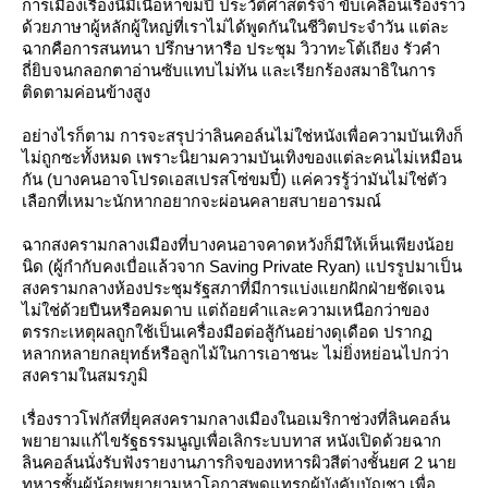
การเมืองเรื่องนี้มีเนื้อหาขมปี๋ ประวัติศาสตร์จ๋า ขับเคลื่อนเรื่องราว
ด้วยภาษาผู้หลักผู้ใหญ่ที่เราไม่ได้พูดกันในชีวิตประจำวัน แต่ละ
ฉากคือการสนทนา ปรึกษาหารือ ประชุม วิวาทะโต้เถียง รัวคำ
ถี่ยิบจนกลอกตาอ่านซับแทบไม่ทัน และเรียกร้องสมาธิในการ
ติดตามค่อนข้างสูง
อย่างไรก็ตาม การจะสรุปว่าลินคอล์นไม่ใช่หนังเพื่อความบันเทิงก็
ไม่ถูกซะทั้งหมด เพราะนิยามความบันเทิงของแต่ละคนไม่เหมือน
กัน (บางคนอาจโปรดเอสเปรสโซ่ขมปี๋) แค่ควรรู้ว่ามันไม่ใช่ตัว
เลือกที่เหมาะนักหากอยากจะผ่อนคลายสบายอารมณ์
ฉากสงครามกลางเมืองที่บางคนอาจคาดหวังก็มีให้เห็นเพียงน้อ
นิด (ผู้กำกับคงเบื่อแล้วจาก Saving Private Ryan) แปรรูปมาเป็น
สงครามกลางห้องประชุมรัฐสภาที่มีการแบ่งแยกฝักฝ่ายชัดเจน
ไม่ใช่ด้วยปืนหรือคมดาบ แต่ถ้อยคำและความเหนือกว่าของ
ตรรกะเหตุผลถูกใช้เป็นเครื่องมือต่อสู้กันอย่างดุเดือด ปราก
หลากหลายกลยุทธ์หรือลูกไม้ในการเอาชนะ ไม่ยิ่งหย่อนไปกว่า
สงครามในสมรภูมิ
เรื่องราวโฟกัสที่ยุคสงครามกลางเมืองในอเมริกาช่วงที่ลินคอล์น
พยายามแก้ไขรัฐธรรมนูญเพื่อเลิกระบบทาส หนังเปิดด้วยฉาก
ลินคอล์นนั่งรับฟังรายงานภารกิจของทหารผิวสีต่างชั้นยศ 2 นา
ทหารชั้นผู้น้อยพยายามหาโอกาสพูดแทรกผู้บังคับบัญชา เพื่อ