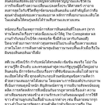
ลินคอล์นเสียสละอย่างใหญ่หลวงทั้งจิตวิญญาณและชีวิตใน
ภารกิจเพื่อสร้างความเปลี่ยนแปลงครั้งประวัติศาสตร์ เราอาจ
สงสารสุดใจกับชีวิตที่ทุกข์ตรมของลินคอล์น แต่สำคัญยิ่งกว่าคือ
คุณค่าอันสูงส่งของความเสมอภาค หลักการที่งอกงามและเติบโต
นแผ่นดินให้คนรุ่นหลังได้ร่วมสืบสานและหวงแหน
หนังจบเรื่องในเหตุการณ์การสังหารลินคอล์นที่โรงละคร (หาก
ท่านใดสนใจเรื่องราวต่อเนื่องแนะนำให้ดู The Conspirator ผล
งานกำกับของโรเบิร์ต เรดฟอร์ด ซึ่งมีห้วงเวลารับกันพอดี)
ปิดฉากด้วยภาพการกล่าวสุนทรพจน์ในประเด็นเรื่องความเสมอ
ภาคในโลก การเดินทางฝ่ามรสุมอันยาวนานจบสิ้นแล้วเมื่อเรือใน
ฝันของลินคอล์นมาถึงฝั่ง
สตีเวน สปีลเบิร์ก กำกับหนังได้ทรงพลัง เข้มข้น สมจริง โอ่อ่าใน
ความรู้สึก มีระดับ และทรงคุณค่าคู่ควรแก่รัฐบุรุษผู้ยิ่งใหญ่อย่าง
ลินคอล์น มีการจัดระเบียบเรื่องราวที่ซับซ้อนและเต็มไปด้วยรา
ละเอียดได้น่าทึ่ง ทุกองค์ประกอบล้วนสนับสนุนข้อความคิดว่า
ด้วยความเสมอภาคได้งดงาม โดยเฉพาะการจัดองค์ประกอบภาพ
ที่เน้นการสมดุลน้ำหนัก สัญลักษณ์ตราชู การอธิบายสัจพจน์ของยู
คลิค การสกัดหลักการที่เหมือนกันจากอุทาหรณ์เรื่องเล่า ความ
เท่าเทียมของขาสองข้าง ความรักระหว่างกันของมนุษย์ การใช้สี
ขาว-ดำผ่านลูกเล่นในเสื้อผ้าและฉากต่างๆ เช่น พื้นลายหมากรุก
ขาว-ดำในอาคารรัฐสภา ส่วนตัวคิดว่าทำเนียบขาวหรือ The