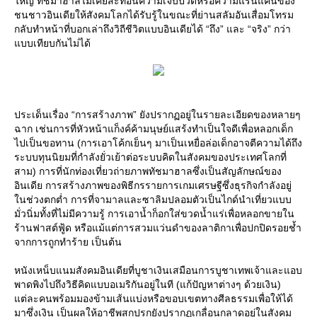
หญ่ ทัชมาฮาลไม่เคยสะท้อนความเจ็บปวดหรือความแร้นแค้นของ
ชนชาวอินเดียให้สังคมโลกได้รับรู้ในขณะที่ย่านสลัมอันเสื่อมโทรม
กลับทำหน้าที่บอกเล่าถึงวิถีชีวิตแบบอินเดียได้ “ถึง” และ “จริง” กว่า
บบเทียบกันไม่ได้
ประเด็นเรื่อง “การสร้างภาพ” ยังปรากฏอยู่ในรายละเอียดของหลายๆ
ฉาก เช่นการที่หัวหน้าแก็งค์ค้ามนุษย์แสร้งทำเป็นใจดีเพื่อหลอกเด็ก
ไปเป็นขอทาน (การเอาโค้กเย็นๆ มาเป็นเหยื่อล่อเด็กอาจตีความได้ถึง
ระบบทุนนิยมที่กำลังยั่วเย้าต่อระบบคิดในสังคมของประเทศโลกที่
สาม) การที่นักท่องเที่ยวถ่ายภาพทัชมาฮาลซึ่งเป็นสัญลักษณ์ของ
อินเดีย การสร้างภาพของพิธีกรรายการเกมเศรษฐีซึ่งธุรกิจกำลังอยู่
นช่วงตกต่ำ การที่จามาลและซาลิมปลอมตัวเป็นไกด์นำเที่ยวแบบ
มั่วนิ่มทั้งที่ไม่มีความรู้ การเอาน้ำก็อกใส่ขวดน้ำแร่เพื่อหลอกขายใน
ร้านฟาสต์ฟู้ด หรือแม้แต่การสวมแว่นดำของลาติกาเพื่อปกปิดรอยช้ำ
จากการถูกทำร้าย เป็นต้น
หนังเหน็บแนมสังคมอินเดียที่บูชาเงินเสมือนการบูชาเทพเจ้าและแอบ
พาดพิงไปถึงวิธีคิดแบบอเมริกันอยู่ในที (แก้ปัญหาต่างๆ ด้วยเงิน)
ต่ละคนพร้อมมองข้ามเส้นแบ่งหรือขอบเขตทางศีลธรรมเพื่อให้ได้
มาซึ่งเงิน เป็นผลให้อาชีพสกปรกยังปรากฏเกลื่อนกลาดอยู่ในสังคม