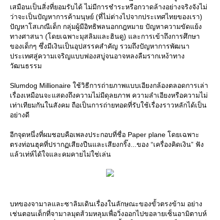
เสมือนเป็นสิ่งที่ยอมรับได้ ไม่มีการชำระหรือกวาดล้างอย่างจริงจังไม่
ว่าจะเป็นปัญหาการค้ามนุษย์ (ที่ไม่ต่างไปจากประเทศไทยของเรา)
ปัญหาโสเภณีเด็ก กลุ่มผู้มีอิทธิพลนอกกฎหมาย ปัญหาความขัดแย้ง
ทางศาสนา (โดยเฉพาะมุสลิมและฮินดู) และการเข้าถึงการศึกษา
ของเด็กๆ ซึ่งมีเงินเป็นอุปสรรคสำคัญ รวมถึงปัญหาการพัฒนา
ประเทศสู่ความเจริญแบบฟองสบู่จนอาจหลงลืมรากเหง้าทาง
วัฒนธรรม
Slumdog Millionaire ใช้วิธีการถ่ายภาพแบบเอียงกล้องตลอดการเล่า
เรื่องเหมือนจะแสดงถึงความไม่มีดุลยภาพ ความลำเอียงหรือความไม่
เท่าเทียมกันในสังคม ถือเป็นการถ่ายทอดที่รับใช้เรื่องราวหลักได้เป็น
อย่างดี
อีกจุดหนึ่งที่ผมชอบคือเพลงประกอบที่ชื่อ Paper plane โดยเฉพาะ
ตรงท่อนฮุคที่ปรากฏเสียงปืนและเสียงกริ๊ง...ของ “เครื่องคิดเงิน” ฟัง
ล้วเท่ห์ได้ใจและคมคายไม่ใช่เล่น
บทของจามาลและซาลิมเดินเรื่องในลักษณะของขั้วตรงข้าม อย่าง
เช่นตอนเด็กที่จามาลมุดส้วมหลุมเพื่อวิ่งออกไปขอลายเซ็นอามิตาบห์