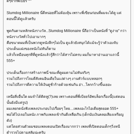
ดีๆจากพี่เบียร์ ^^
Slumdog Millionaire นี่ดีหน่อยที่ไม่ต้องลุ้น เพราะพี่เขียนก่อนที่ผมจะได้ดู แต่
ตอนนี้ได้ดูแล้วครับ
พูดกันตามหลักหนังรางวัล...Slumdog Millionaire นี่ถือว่าเป็นหนังที่ "ดูง่าย" กว่า
หนังรางวัลทั่วไปเอามากๆ
คือขนาดผมที่เป็นพวกดูหนังลึกๆไม่เป็น ดูแล้วยังสนุกได้แม้จะรู้ว่าตัวเองจับ
ประเด็นแฝงของหนังไม่ทันก็ตาม
ล้วก็เหมือนทุกทีที่ดูหนังแล้วรู้สึกว่าได้สารไม่ครบ ผมก็มาหาอ่านเอาแถวนี้
555+
ประเด็นเรื่องการสร้างภาพนี่ ขณะที่ดูผมตามไม่ทันจริงๆ
รวมไปถึงการโจมตีสังคมอินเดียในแง่ต่างๆ งานทัวร์แบบหลอกๆ
รวมไปถึงการตีความให้เงินดูชั่วร้ายด้วยเช่นกัน อ่า...โลกกว้างขึ้นเยอะ
เหนือสิ่งอื่นใด ผมจำได้ติดหู(?)เลย เพราะตอนที่พี่เบียยร์อัพบล็อกเรื่องนี้(แต่ตอน
นั้นยังมีแต่รูป)
ผมเลยกดนั่งฟังเพลงประกอบไปเรื่อยๆ โหย....เพลงอะไรไอเดียสุดยอด 555+
พอได้ไปเจอในหนัง ภาพกับเพลงเข้ากันดีเหลือเกิน (เด็กนับเงินคลอเสียงเหรียญ
ดัง)
ต่โดยส่วนตัวผมชอบเพลงตอนเปิดเรื่องมากกว่า เพลงที่เปิดตอนเด็กๆวิ่งหนี
ตำรวจไปตามสลัมน่ะครับ