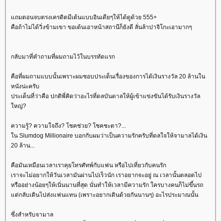
ถมตอนจบตรงเครดิตมีเต้นแบบอินเดียๆให้ได้ดูด้วย 555+
คือถ้าไม่ได้วิ่งข้ามเขา ขอเต้นเอาหน้าสถานีก็ยังดี ลั่นล้าปาจิโกะเอามากๆ
กลับมาที่คำถามที่ผมถามไว้ในบรรทัดแรก
คือที่ผมถามแบบนั้นเพราะผมชอบประเด็นเรื่องของการได้เงินรางวัล 20 ล้านใน
หนังน่ะครับ
ประเด็นที่ว่าคือ ปกติพี่คิดว่าอะไรที่ดลบันดาลให้ผู้เข้าแข่งขันได้รับเงินรางวัล
หญ่?
ความรู้? ความใจถึง? โชคช่วย? โชคชะตา?...
น Slumdog Millionaire บอกกับผมว่าเป็นความรักครับที่ดลใจให้จามาลได้เงิน
20 ล้าน...
คือมันเหมือนเวลาเราคุยโทรศัทพ์กับแฟน หรือไปเที่ยวกับคนรัก
เราจะไม่อยากให้วันเวลามันผ่านไปเร็วนัก เราอยากจะอยู่ ณ เวลานั้นตลอดไป
หรืออย่างน้อยๆให้เนิ่นนานที่สุด นั่นทำให้เวลามีความรัก ใครบางคนก็ไม่ขึ้นรถ
ต่กลับเดินไปส่งแฟนแทน (เพราะอยากเดินด้วยกันนานๆ) อะไรประมาณนั้น
ซึ่งสำหรับจามาล