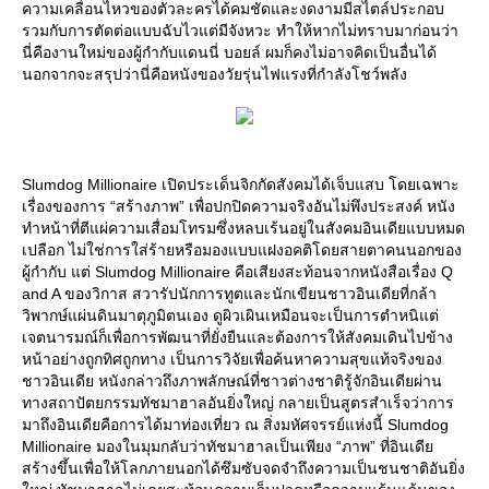
ความเคลื่อนไหวของตัวละครได้คมชัดและงดงามมีสไตล์ประกอบ
รวมกับการตัดต่อแบบฉับไวแต่มีจังหวะ ทำให้หากไม่ทราบมาก่อนว่า
นี่คืองานใหม่ของผู้กำกับแดนนี่ บอยล์ ผมก็คงไม่อาจคิดเป็นอื่นได้
นอกจากจะสรุปว่านี่คือหนังของวัยรุ่นไฟแรงที่กำลังโชว์พลัง
Slumdog Millionaire เปิดประเด็นจิกกัดสังคมได้เจ็บแสบ โดยเฉพาะ
เรื่องของการ “สร้างภาพ” เพื่อปกปิดความจริงอันไม่พึงประสงค์ หนัง
ทำหน้าที่ตีแผ่ความเสื่อมโทรมซึ่งหลบเร้นอยู่ในสังคมอินเดียแบบหมด
เปลือก ไม่ใช่การใส่ร้ายหรือมองแบบแฝงอคติโดยสายตาคนนอกของ
ผู้กำกับ แต่ Slumdog Millionaire คือเสียงสะท้อนจากหนังสือเรื่อง Q
and A ของวิกาส สวารัปนักการทูตและนักเขียนชาวอินเดียที่กล้า
วิพากษ์แผ่นดินมาตุภูมิตนเอง ดูผิวเผินเหมือนจะเป็นการตำหนิแต่
เจตนารมณ์ก็เพื่อการพัฒนาที่ยั่งยืนและต้องการให้สังคมเดินไปข้าง
หน้าอย่างถูกทิศถูกทาง เป็นการวิจัยเพื่อค้นหาความสุขแท้จริงของ
ชาวอินเดีย หนังกล่าวถึงภาพลักษณ์ที่ชาวต่างชาติรู้จักอินเดียผ่าน
ทางสถาปัตยกรรมทัชมาฮาลอันยิ่งใหญ่ กลายเป็นสูตรสำเร็จว่าการ
มาถึงอินเดียคือการได้มาท่องเที่ยว ณ สิ่งมหัศจรรย์แห่งนี้ Slumdog
Millionaire มองในมุมกลับว่าทัชมาฮาลเป็นเพียง “ภาพ” ที่อินเดี
สร้างขึ้นเพื่อให้โลกภายนอกได้ซึมซับจดจำถึงความเป็นชนชาติอันยิ่ง