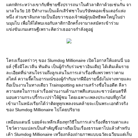
ตกหักระหว่างเขากับพี่ชายซึ่งปรารถนาในตัวลาติกาด้วยเช่นกัน จา
มาลในวัย 18 ปีทำงานเป็นเด็กเสิร์ฟชาในบริษัทคอลเซ็นเตอร์แห่ง
หนึ่ง ส่วนซาลิมกลายเป็นมือขวาของเจ้าพ่อผู้กุมอิทธิพลใหญ่ในย่า
นมุมไบ เพื่อให้ได้พบเจอกับลาติกาอีกครั้งจามาลสมัครเข้าร่วม
ข่งขันเกมเศรษฐีเพราะคิดว่าเธออาจกำลังดูอยู่
ครงเรื่องคร่าวๆ ของ Slumdog Millionaire เปิดโอกาสให้แดนนี่ บอ
ล์ (ซึ่งมีโลเวลีน ทันดัน เป็นผู้กำกับร่วมชาวอินเดีย) ได้เติมเต็มรา
ละเอียดที่น่าสนใจรวมถึงลูกเล่นในการเล่าเรื่องที่แพรวพราวตาม
สไตล์ ความจี๊ดในอารมณ์ของผู้กำกับมากฝีมือรายนี้ยังไม่จางหายและ
ถือเป็นงานในทางเดียว Trainspotting ผลงานสร้างชื่อในอดีต ลีลา
ความสดในการเล่าเรื่องผ่านงานด้านภาพสีแสบและซาวน์ดนตรีที่
มอบความกระปรี้กระเปร่าให้ผู้ชม โดยเฉพาะเพลงประกอบที่ถูกใส่
เข้ามาในหนังเรียกได้ว่าติดหูทุกเพลงจนคล้ายจะเป็นพระเอกตัวจริง
ของ Slumdog Millionaire ไปโดยปริยา
เหมือนแดนนี่ บอยล์จะหลีกเลี่ยงทุกวิธีในการเล่าเรื่องที่ธรรมดาและ
ชว์ความแปลกเป็นสำคัญซึ่งอาจถือเป็นเรื่องธรรมดาไปแล้วสำหรับ
เค้า Slumdog Millionaire เหวี่ยงกล้องถ่ายภาพแบบฉวัดเฉวียนแต่เก็บ