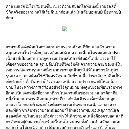
คำถามแรกไม่ได้เริ่มต้นขึ้น ณ เวทีอาบสปอตไลท์แห่งนี้ เกมรีลลิตี้
ชีวิตจริงของจามาลได้เริ่มต้นมาก่อนแล้วในสลัมบอมเบย์เมื่อหลายปี
ก่อน
จามาลคือเด็กด้อยโอกาสตามมาตรฐานสังคมที่พัฒนาแล้ว ความ
สนุกสนานในวัยเด็กถูกแวดล้อมอยู่ด้วยความเสื่อมโทรมและสกปรก
เนื้อตัวที่เปื้อนดำปรากฏความบริสุทธิ์เดียวที่สัมผัสได้คือแววตาไร้
เดียงสาของจามาล จุดเปลี่ยนในชีวิตเริ่มต้นจากความตายของแม่ใน
เหตุการณ์ความรุนแรงซึ่งชุมชนชาวมุสลิมถูกไล่ที่โดยชาวฮินดูหัว
รุนแรง จามาลต้องใช้ชีวิตจรจัดร่วมกับพี่ชายชื่อว่าซาลิม ซาลิมเป็น
เด็กหัวแข็ง ดื้อรั้น ทว่าก็ยังคงหลงเหลือความปรารถนาดีให้แก่น้อง
ชาย ในระหว่างการเร่ร่อนอย่างไร้จุดหมาย ทั้งคู่พบเจอเพื่อนร่วมทาง
อีกคนเป็นเด็กหญิงชื่อว่าลาติกา ในความคิดของจามาล ลาติกาคือ
หนึ่งในสามทหารเสือคนสุดท้ายที่เขากำลังเฝ้ารอ เด็กๆทั้งสามถูก
ล่อลวงโดยกลุ่มค้ามนุษย์ให้ต้องทำงานเป็นขอทานเพื่อแลกอาหาร
ละที่พัก ซาลิมพาจามาลหนีออกมาได้หลังจากพบเจอเหตุการณ์สุด
สยองซึ่งนายใหญ่ของแก็งค์กระทำให้เด็กชายคนหนึ่งต้องตาบอด ลาติ
กาจำทนอยู่กับความโหดร้ายนั้นต่อไปจนกระทั่งก้าวเข้าสู่วัยสาวและ
กลายเป็นโสเภณี ลาติกาได้พบเจอกับจามาลอีกครั้งและถือเป็นจุด