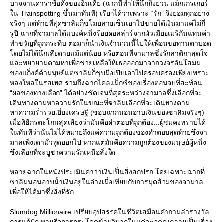
บาจจานดาราชื่อดังของอินเดีย (ฉากนี้ทำให้นึกถึงยวน แม็กเกรเกอร์
น Trainspotting ขึ้นมาทันที) เรียกได้ว่าเพราะ “รัก” จึงยอมทุกอย่าง
จริงๆ แต่ท้ายที่สุดซาลิมก็ขโมยลายเซ็นเอาไปขายได้เงินมาแค่ไม่กี่
รูปี ฉากที่จามาลได้แบงค์หนึ่งร้อยดอลล่าร์จากผัวเมียอเมริกันแทนค่า
ทำขวัญที่ถูกกระทืบ ต่อมาก็นำเงินจำนวนนี้ไปให้เพื่อนขอทานตาบอด
ดยไม่ได้นึกเสียดายแม้แต่น้อย หรือตอนที่จามาลซึ่งรักลาติกาสุดใจ
ละพยายามตามหาเพื่อช่วยเหลือให้เธอออกมาจากวงจรอันโสมม
ของแก็งค์ค้ามนุษย์แต่ซาลิมก็ชุบมือเปิบเอาไปครอบครองเพียงเพราะ
หลงใหลในรสเพศ รวมถึงฉากไคลแม็กซ์ของเรื่องตอนจบที่สะท้อน
“ผลของทางเลือก” ได้อย่างชัดเจนที่สุดระหว่างจามาลซึ่งเลือกที่จะ
เดินทางตามหาความรักในขณะที่ซาลิมเลือกที่จะเดินทางตาม
หาความร่ำรวยเยี่ยงเศรษฐี (ชอบฉากนอนอาบเงินของซาลิมจริงๆ)
เมื่อพิธีกรตะโกนสุดเสียงว่ามันคือคำตอบที่ถูกต้อง...ผู้ชมคงทราบได้
นทันทีว่านั่นไม่ได้หมายถึงแค่ความถูกต้องของคำตอบสุดท้ายซึ่งจา
มาลเพิ่งเดามั่วพูดออกไป หากแต่มันคือความถูกต้องของมนุษย์ผู้หนึ่ง
ซึ่งเลือกที่จะบูชาความรักเหนือสิ่งใด
หลายฉากในหนังประเมินค่าว่าเงินเป็นสิ่งสกปรก โดยเฉพาะฉากที่
ซาลิมนอนอาบน้ำเงินอยู่ในอ่างเมื่อเทียบกับการมุดส้วมของจามาล
เพื่อให้ได้มาซึ่งสิ่งที่รัก
Slumdog Millionaire เปรียบอุปสรรคในชีวิตเสมือนคำถามล่ารางวัล
การแก้ปัญหาหรือการกระโดดข้ามวิบากในแต่ละจุดคงกลายเป็นเรื่อง