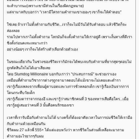
จะลำบากนะ(เพราะเขามีส่วนในเรื่องผิดกฏหมาย)
ต่จามาลกับบอกว่า "เวลามีใครถามคำถามเขาเยอะๆ เขาก็จะให้คำตอบ"
ช่เลย ถ้าเราไม่ตั้งคำถามกับชีวิต...เราก็จะไม่มีวันได้รับคำตอบ แล้วชีวิตก็จะ
ล่องลอ
รวมไปหากเราไม่ตั้งคำถาม โลกมันก็จะตั้งคำถามให้เราอยู่ดี เพราะงั้นทางที่ดีเรา
ชิงตั้งก่อนคงจะเหมาะกว่า
อย่างน้อยๆ เราก็จะได้สร้างตัวเลือกด้วยตัวเอง
นขณะเดียวกัน ในช่วงของชีวิตเราก้มักจะได้พบเจบกับคำถามที่ยากสุดๆตอบไม่
ถูกตัดสินใจไม่ได้เอาเสียเล
ดย Slumdog Millionaire บอกกับเราว่า "ประสบการณ์" จะช่วยเราเอง
เหมือนที่คำถามวิชาการต่างๆถูกจามาลตอบได้แม้เขาจะไม่เคยแตะตำรา
เขารู้เรื่องเพลงจากเพื่อนผู้ตาบอดและวงการชั่วหลอกเด็ก เขารู้เรื่องเงินจากการ
ดนกระทืบวัยเด็ก
เขารู้เรื่องดาราจากกองอึ และเขารู้ว่าสมาชิกคนที่ 3 ของทหารเสือคือใคร...เมื่อ
เขารู้อยู่เสมอว่าคนที่ 3 นั้นคือคนรักของเขา
เวลาที่เรารับมือกับคำถามไม่ได้ บางครั้งก็ต้องอาศัยเวลาในการบ่มชีวิตให้เรามือ
กับคำถามด้วยเหมือนกัน
ชีวิตผม 27 แล้วพี่ 555+ ได้แต่แอบหวังว่า หากชีวิตในส่วนที่เหลือจะมาถาม
คำถามอะไรยากๆกับผม