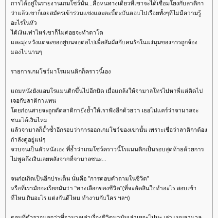
การได้อยู่ในรายงานเกมโชว์นั้น...คือหนทางเดียวที่เขาจะได้เชื่อมโยงกับลาติกา
ว่าแล้วเขาก็เลยสมัครเข้าร่วมแข่งและตะบี้ตะบันตอบไปเรื่อยทั้งๆที่ไม่มีความรู้
อะไรในหัว
ได้เงินเท่าไหร่เขาก็ไม่ค่อยจะทำตาโต
ละมุ่งหวังแต่จะขออยู่บนจอต่อไปเพื่อสัมผัสกับคนรักในแง่มุมของการถูกจ้อง
มองไปนานๆ
รายการเกมโชว์มาโรแมนติกก็คราวนี้เอง
ถมหนังยังแอบโรแมนติกขึ้นไปอีกนิด เมื่อแกล้งให้จามาลโทรไปหาพี่แต่ติดไป
เจอกับลาติกาแทน
ดยก่อนสายจะถูกตัดลาติกายังย้ำให้เราฟังอีกด้วยว่า เธอไม่แคร์ว่าจามาลจะ
ชนะได้เงินไหม
ล้วจามาลก็ย้ำซ้ำอีกรอบว่าการออกเกมโชว์ของเขานั้น เพราะเชื่อว่าลาติกาต้อง
กำลังดูอยู่แน่ๆ
จวบจนเป็นตัวหนังเอง ที่ย้ำว่าเกมโชว์คราวนี้โรแมนติกเป็นรอบสุดท้ายด้วยการ
ไม่พูดถึงเงินเลยหลังจากที่จามาลชนะ...
จนก่อเกิดเป็นอีกประเด็น นั่นคือ "การตอบคำถามในชีวิต"
หรือที่เรามักจะเรียกมันว่า "ทางเลือกของชีวิต"(ที่จะตัดสินใจทำอะไร สอบเข้า
ที่ไหน กินอะไร แต่งกันดีไหม ทำงานกับใคร ฯลฯ)
ตอนที่ตำรวจบอกว่าที่จามาลเล่าเรื่องชีวิตมามันเล่าเยอะไปนะ เล่าแบบจามาล