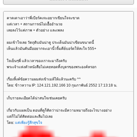
คาดเดาเอาว่าพี่เบียร์คงจะอยากเขียนใจจะขาด
ต่เวลา + สถานการณ์ไม่เอื้ออำนว
เลยลงไว้แค่ภาพ + ตัวอย่าง และเพลง
ผมเข้าใจเลย วัตถุดิบมันน่าดู ประเด็นมันน่าเขียนขนาดนี้
เห็นแล้วมันคันมืออยากจะเอานิ้วจิ้มคีย์บอร์ดให้สะใจ 555+
จเย็นๆพี่ แล้วเวลาของเราจะมาถึงครับ
พระเจ้าแห่งตัวหนังสือไม่เคยทอดทิ้งบุตรของพระองค์หรอก
เรื่องลิ้งค์ข้อความผมส่งเข้าเมล์ให้แล้วนะครับ ^^
ดย: ข้าวหวาน IP: 124.121.192.166 10 กุมภาพันธ์ 2552 17:13:18 น.
เก็บรายละเอียดได้น่าสนใจเช่นเคยครับ
เกี่ยวกับแผลเป็น ตอนที่ดูก็คิดว่าน่าจะมีความหมายถึงอะไรบางอย่าง
ต่ก็ไม่ได้คิดต่อและลืมไปเล
ดย:
ค่เพียงรู้สึกสุขใจ