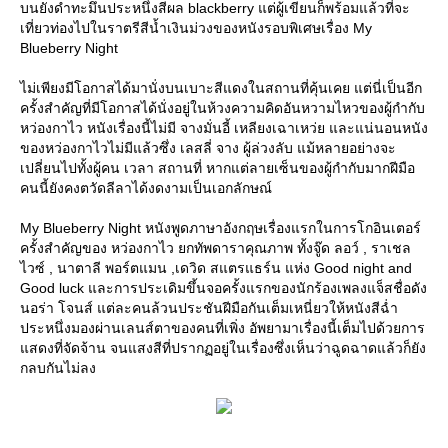
บนยังดำทะมึนประหนึ่งสีผล blackberry แต่ผู้เขียนก็พร้อมแล้วที่จะ
เที่ยวท่องไปในราตรีสีน้ำเงินม่วงของหนังรอบพิเศษเรื่อง My
Blueberry Night
ไม่เพียงมีโอกาสได้มานั่งบนเบาะสีแดงในสถานที่คุ้นเคย แต่นี่เป็นอีก
ครั้งสำคัญที่มีโอกาสได้นั่งอยู่ในห้วงความคิดอันหวามไหวของผู้กำกับ
หว่องกาไว หนังเรื่องนี้ไม่มี จางมั่นอี้ เหลียงเฉาเหว่ย และแน่นอนหนัง
ของหว่องกาไวไม่มีแล้วซึ่ง เลสลี่ จาง ผู้ล่วงลับ แม้หลายอย่างจะ
เปลี่ยนไปทั้งผู้คน เวลา สถานที่ หากแต่ลายเซ็นของผู้กำกับมากฝีมือ
คนนี้ยังคงตวัดลีลาได้งดงามเป็นเอกลักษณ์
My Blueberry Night หนังพูดภาษาอังกฤษเรื่องแรกในการโกอินเตอร์
ครั้งสำคัญของ หว่องกาไว ยกทัพดาราคุณภาพ ทั้งจู๊ด ลอว์ , ราเชล
ไวซ์ , นาตาลี พอร์ตแมน ,เดวิด สแตรแธร์น แห่ง Good night and
Good luck และการประเดิมขึ้นจอครั้งแรกของนักร้องเพลงแจ็สชื่อดัง
นอร่า โจนส์ แต่ละคนล้วนประชันฝีมือกันเต็มเหนี่ยวให้หนังสีฉ่ำ
ประหนึ่งมองผ่านเลนส์ตาของคนที่เพิ่ง อัพยามาเรื่องนี้เต็มไปด้วยการ
สดงที่จัดจ้าน จนแสงสีที่ปรากฏอยู่ในเรื่องซึ่งเห็นว่าฉูดฉาดแล้วก็ยัง
กลบกันไม่ลง