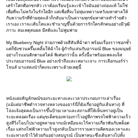
เศร้าโศกตีอกชกหัว เราต้องเรียนรู้และเข้าใจมันอย่างถ่องแท้ ไม่ใช่
เพื่อที่จะไม่หวังในรักใดอีก แต่เพื่อที่จะไม่ทุ่มเทความหวังมหาศาลให้
กับความรักที่ท้ายสุดแล้วก็กลับมาเป็นความทุกข์มหาศาลทำร้ายตัว
เราเอง เราจะเติบโตและชำนาญขึ้นด้วยการรักใครสักคนอย่างมีวุฒิ
ภาวะ สมเหตุสมผล มีสติและไม่ฟูมฟา
My Blueberry Night ถ่ายภาพด้วยสีสันที่ฉ่ำตา พร้อมเรื่องราวชอกช้ำ
ต่ก็ยังชวนครึ้มเคลิ้มให้ฉ่ำใจ ผู้กำกับเล่นกับอารมณ์ Blue ของมนุษย์
อย่างโรแมนติกตามสไตล์ พิเศษกว่านั้น ครั้งนี้มาพร้อมเพลงแจ็ส
ประกอบอารมณ์ Blue อย่างเข้าถึงและเหมาะเจาะ การเลือกนอร์ร่า
จนส์ มาแสดงนำก็คงจะเพราะด้วยเหตุนี้
หนังแฝงสัญลักษณ์ของระยะทางและเวลาประกอบการเล่าเรื่อง
(แม้แต่อาชีพตำรวจทางหลวงของอาร์นี่ก็ยังเกี่ยวอยู่กับเส้นทาง) ที่
จ่งแจ้งสุดคงเป็นการขึ้นป้ายเวลาและสถานที่ให้เห็นหราอยู่เป็น
ระยะตลอดเรื่อง แต่มุขเด็ดของหว่องกาไวอยู่ที่ภาพรถไฟฟ้าความเร็ว
สูงที่วิ่งโฉบไปมาอยู่หลายฉากแม้เหมือนจะไร้ความเกี่ยวพันกับพล็อต
เรื่อง แต่รถไฟฟ้าความเร็วสูงกลับเป็นการรวมความคิดของเวลาและ
ระยะทางเข้าไว้ด้วยกันอย่างสมบูรณ์ เป็นพาหนะซึ่งเดินทางไปทั้ง