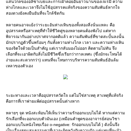
สนไกลของอลิซาเบธและการเฝ้าคอยอันยาวนานของเจเรมี่ ความ
ห่างไกลและเวลาจึงไม่ใช้อุปสรรคแท้จริงของความสัมพันธ์หากใจ
สองดวงยังคงยืนยันที่จะใกล้ชิดกัน
หลายคนอาจแย้งว่าระยะอันห่างเหินของทั้งสองสิ่งนั่นแหละ คือ
อุปสรรคหรือสาเหตุที่ทำให้ชีวิตคู่ของหลายคนต้องพังไป แต่หาก
พิจารณากันอย่างปราศจากอคติแล้ว ความสัมพันธ์ที่ขาดสะบั้นลงนั้น
มักปรากฏตัวขึ้นพร้อมๆ กันทั้งความห่างไกล เวลา และความห่างเหิน
ของจิตใจด้วยเป็นสำคัญ แต่เรากลับมองไม่ออก คิดตามไม่ทัน จึง
เลือกที่จะเอาผิดกับสิ่งไม่มีชีวิตซึ่งเรียกว่ากาลเทศะ (ซึ่งมักจะโทษได้
ง่ายและสะดวกกว่า) แทนที่จะโทษการบริหารความสัมพันธ์อันล้ม
เหลวของตัวเอง
ระยะทางและเวลาคืออุปสรรควัดใจ แต่ไม่ใช่สาเหตุ สาเหตุที่แท้จริง
คือการที่เราพ่ายแพ้ต่ออุปสรรคนั้นต่างหาก
หลายๆ จุด หนังสะท้อนให้เห็นว่าความรักออกแบบไม่ได้ หากแต่ความ
รักเลือกที่จะออกแบบตัวมันเอง (เหมือนคำพูดของอาจารย์สอนวิชา
ออกแบบในหนังไทยเรื่อง o-negative: รักออกแบบไม่ได้ ) ดังนั้นจึง
เป็นเรื่องสุดแสนธรรมดาที่เราจะผิดหวังกับความรัก แต่แทนที่จะมัว