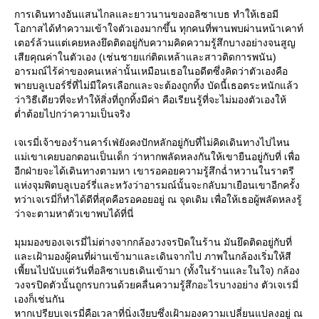
การเดินทางอันแสนไกลและยาวนานของอลิซาเบธ ทำให้เธอมี
อกาสได้ทำความเข้าใจตัวเองมากขึ้น ทุกคนที่พานพบผ่านหน้าเคาท์
เตอร์ล้วนแต่เคยหลงยึดติดอยู่กับความคิดความรู้สึกบางอย่างจนสูญ
เสียคุณค่าในตัวเอง (เช่นชายแก่ติดเหล้าและสาวติดการพนัน)
อารมณ์ไร้ค่าของคนเหล่านั้นเหมือนเธอในอดีตซึ่งคิดว่าตัวเองคือ
พายบลูเบอร์รี่ที่ไม่มีใครเลือกและจะต้องถูกทิ้ง บัดนี้เธอตระหนักแล้ว
ว่าวิธีเดียวที่จะทำให้สิ่งที่ถูกทิ้งมีค่า คือเรียนรู้ที่จะไม่มองตัวเองให้
ต่ำต้อยไปกว่าความเป็นจริง
เจเรมี่เจ้าของร้านคาร์เฟ่ยังคงปักหลักอยู่กับที่ไม่คิดเดินทางไปไหน
ม่เขาเคยบอกตอนเป็นเด็ก ว่าหากพลัดหลงกันให้เขายืนอยู่กับที่ เพื่อ
อีกฝ่ายจะได้เดินทางตามหา เขารอคอยความรู้สึกฉ่ำหวานในราตรี
ห่งจุมพิตบลูเบอร์รี่และหวังว่าอารมณ์นั้นจะกลับมาเยือนเขาอีกครั้ง
ทว่าเจเรมี่ก็ทำได้ดีที่สุดคือรอคอยอยู่ ณ จุดเดิม เพื่อให้เธอผู้พลัดหลงรู้
ว่าจะตามหาตัวเขาพบได้ที่นี่
มุมมองของเจเรมี่ไม่ต่างจากกล้องวงจรปิดในร้าน มันยึดติดอยู่กับที่
ละเฝ้ามองผู้คนที่ผ่านเข้ามาและเดินจากไป ภาพในกล้องเริ่มให้สี
เพี้ยนไปนับแต่วันที่อลิซาเบธเดินเข้ามา (ทั้งในร้านและในใจ) กล้อง
วงจรปิดตัวนั้นถูกรบกวนด้วยคลื่นความรู้สึกอะไรบางอย่าง ตัวเจเรมี่
เองก็เช่นกัน
หากเปรียบเจเรมี่คือเวลาที่นิ่งเงียบซึ่งเฝ้ามองความเปลี่ยนแปลงอยู่ ณ