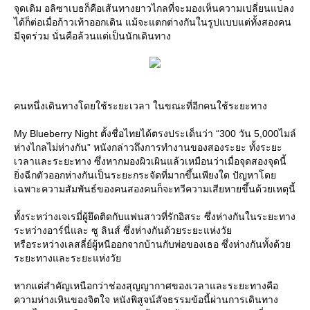
จุดเดิม อลิซาเบธก็คือเส้นทางยาวไกลที่จะมองเห็นความเปลี่ยนแปลง
ได้ก็ต่อเมื่อก้าวเท้าออกเดิน แม้จะแตกต่างกันในรูปแบบแต่ทั้งสองคน
มีจุดร่วม นั่นคือล้วนแต่เป็นนักเดินทาง
คนหนึ่งเดินทางโดยใช้ระยะเวลา ในขณะที่อีกคนใช้ระยะทาง
My Blueberry Night ตั้งชื่อไทยได้ตรงประเด็นว่า “300 วัน 5,000ไมล์
ห่างไกลไม่ห่างกัน” หนังกล่าวถึงการทำงานของสองระยะ ทั้งระยะ
เวลาและระยะทาง ซึ่งหากมองผิวเผินแล้วเหมือนว่าเมื่อจุดสองจุดนี้
ิ่งฉีกตัวออกห่างกันเป็นระยะกระจัดที่มากขึ้นเพียงใด ปัญหาโด
เฉพาะความสัมพันธ์ของคนสองคนก็จะทวีความเสียหายขึ้นด้วยเหตุนี้
ทั้งระหว่างเจเรมี่ผู้ยึดติดกับแฟนสาวที่รักอิสระ ซึ่งห่างกันในระยะทาง
ระหว่างอาร์นี่และ ซู ลินส์ ซึ่งห่างกันด้วยระยะแห่งวั
หรือระหว่างเลสลี่ย์ผู้หนีออกจากบ้านกับพ่อของเธอ ซึ่งห่างกันทั้งด้ว
ระยะทางและระยะแห่งวั
หากแต่สำคัญเหนือกว่าช่องสุญญากาศของเวลาและระยะทางคือ
ความห่างเหินของจิตใจ หนังพิสูจน์สัจธรรมข้อนี้ผ่านการเดินทาง