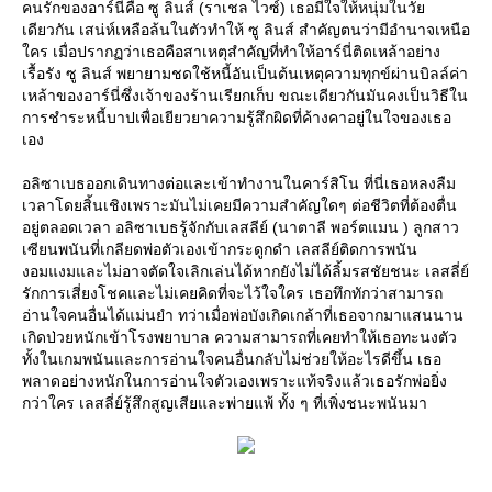
คนรักของอาร์นี่คือ ซู ลินส์ (ราเชล ไวซ์) เธอมีใจให้หนุ่มในวั
เดียวกัน เสน่ห์เหลือล้นในตัวทำให้ ซู ลินส์ สำคัญตนว่ามีอำนาจเหนือ
คร เมื่อปรากฏว่าเธอคือสาเหตุสำคัญที่ทำให้อาร์นี่ติดเหล้าอย่าง
เรื้อรัง ซู ลินส์ พยายามชดใช้หนี้อันเป็นต้นเหตุความทุกข์ผ่านบิลล์ค่า
เหล้าของอาร์นี่ซึ่งเจ้าของร้านเรียกเก็บ ขณะเดียวกันมันคงเป็นวิธีใน
การชำระหนี้บาปเพื่อเยียวยาความรู้สึกผิดที่ค้างคาอยู่ในใจของเธอ
เอง
อลิซาเบธออกเดินทางต่อและเข้าทำงานในคาร์สิโน ที่นี่เธอหลงลืม
เวลาโดยสิ้นเชิงเพราะมันไม่เคยมีความสำคัญใดๆ ต่อชีวิตที่ต้องตื่น
อยู่ตลอดเวลา อลิซาเบธรู้จักกับเลสลีย์ (นาตาลี พอร์ตแมน ) ลูกสาว
เซียนพนันที่เกลียดพ่อตัวเองเข้ากระดูกดำ เลสลีย์ติดการพนัน
งอมแงมและไม่อาจตัดใจเลิกเล่นได้หากยังไม่ได้ลิ้มรสชัยชนะ เลสลี่ย์
รักการเสี่ยงโชคและไม่เคยคิดที่จะไว้ใจใคร เธอทึกทักว่าสามารถ
อ่านใจคนอื่นได้แม่นยำ ทว่าเมื่อพ่อบังเกิดเกล้าที่เธอจากมาแสนนาน
เกิดป่วยหนักเข้าโรงพยาบาล ความสามารถที่เคยทำให้เธอทะนงตัว
ทั้งในเกมพนันและการอ่านใจคนอื่นกลับไม่ช่วยให้อะไรดีขึ้น เธอ
พลาดอย่างหนักในการอ่านใจตัวเองเพราะแท้จริงแล้วเธอรักพ่อยิ่ง
กว่าใคร เลสลี่ย์รู้สึกสูญเสียและพ่ายแพ้ ทั้ง ๆ ที่เพิ่งชนะพนันมา