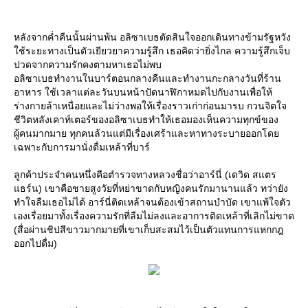
หลังจากค่ำคืนนั้นผ่านพ้น อลิซาเบธตัดสินใจออกเดินทางข้ามรัฐหวัง
ช้ระยะทางเป็นตัวเยียวยาความรู้สึก เธอคิดว่ายิ่งไกล ความรู้สึกเจ็บ
ปวดจากความรักคงตามหาเธอไม่พบ
อลิซาเบธทำงานในบาร์ตอนกลางคืนและทำงานกะกลางวันที่ร้าน
อาหาร ใช้เวลาแต่ละวันบนหน้าปัดนาฬิกาหมดไปกับงานเพื่อให้
ร่างกายล้าเหนื่อยและไม่ว่างพอให้เรื่องราวเก่าก่อนมารบ กวนจิตใจ
ชีวิตหลังเคาท์เตอร์ของอลิซาเบธทำให้เธอมองเห็นความทุกข์ของ
ผู้คนมากมาย ทุกคนล้วนแต่มีเรื่องเศร้าและหาทางระบายออกโด
เฉพาะกับการมานั่งดื่มเหล้าที่บาร์
ลูกค้าประจำคนหนึ่งคือตำรวจทางหลวงชื่อว่าอาร์นี่ (เดวิด สแตร
ธร์น) เขาคือชายสูงวัยที่หย่าขาดกับหญิงคนรักมานานแล้ว ทว่ายัง
ทำใจลืมเธอไม่ได้ อาร์นี่ติดเหล้าจนต้องเข้าสถานบำบัด เขาแพ้ใจตัว
เองเรื่อยมาทั้งเรื่องความรักที่ลืมไม่ลงและอาการติดเหล้าที่เลิกไม่ขาด
(สื่อผ่านชิปสีขาวมากมายที่เขาเก็บสะสมไว้เป็นตัวแทนการแหกกฎ
ออกไปดื่ม)