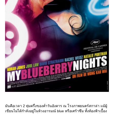
มันคือเวลา 2 ทุ่มครึ่งของค่ำวันอังคาร ณ โรงภาพยนตร์สกาล่า แม้ผู้
เขียนไม่ได้กำลังอยู่ในห้วงอารมณ์ blue หรือเศร้าซึม ทั้งท้องฟ้าเบื้อง