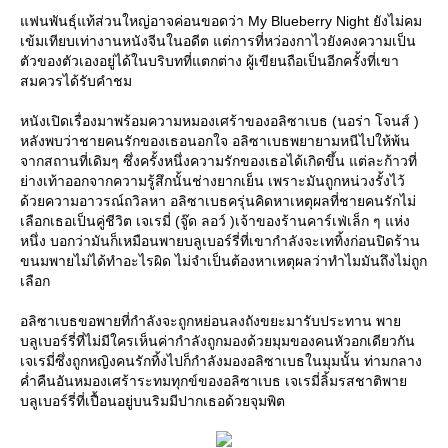
ฟนพันธุ์แท้ส่วนใหญ่อาจค่อนขอดว่า My Blueberry Night ยังไม่คม
เข้มเทียบเท่างานหนังจีนในอดีต แต่การที่หว่องกาไวยังคงความเป็น
ตัวของตัวเองอยู่ได้ในบริบทที่แตกต่าง ผู้เขียนถือเป็นอีกครั้งที่เขา
สมควรได้รับคำชม
หนังเปิดเรื่องมาพร้อมความหมองเศร้าของอลิซาเบธ (นอร่า โจนส์ )
หลังพบว่าชายคนรักของเธอนอกใจ อลิซาเบธพยายามหนีไปให้พ้น
จากสถานที่เดิมๆ ซึ่งครั้งหนึ่งความรักของเธอได้เกิดขึ้น แต่ละก้าวที่
่างเท้าออกจากความรู้สึกนั้นช่างยากเย็น เพราะมันถูกหน่วงรั้งไว้
ด้วยความอาวรณ์ถวิลหา อลิซาเบธครุ่นคิดหาเหตุผลที่ชายคนรักไม่
เลือกเธอเป็นคู่ชีวิต เจเรมี่ (จู๊ด ลอว์ )เจ้าของร้านคาร์เฟ่เล็ก ๆ แห่ง
หนึ่ง บอกว่ามันก็เหมือนพายบลูเบอร์รี่ที่เขากำลังจะเททิ้งก่อนปิดร้าน
ขนมพายไม่ได้ทำอะไรผิด ไม่จำเป็นต้องหาเหตุผลว่าทำไมมันถึงไม่ถูก
เลือก
อลิซาเบธขอพายที่กำลังจะถูกหย่อนลงถังขยะมารับประทาน พา
บลูเบอร์รี่ที่ไม่มีใครเห็นค่ากำลังถูกมองด้วยมุมของคนหัวอกเดียวกัน
เจเรมี่ซึ่งถูกหญิงคนรักทิ้งไปก็กำลังมองอลิซาเบธในมุมนั้น ท่ามกลาง
ค่ำคืนอันหมองเศร้าระทมทุกข์ของอลิซาเบธ เจเรมี่ลิ้มรสชาติพา
บลูเบอร์รี่ที่เปื้อนอยู่บนริมมีปากเธอด้วยจุมพิต