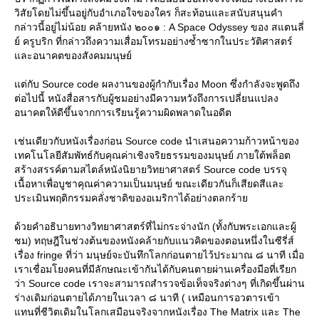
วิสัยโดยไม่ขึ้นอยู่กับอำเภอใจของใคร ก็สะท้อนและสนับสนุนคำ
กล่าวนี้อยู่ไม่น้อย คล้ายหนัง ๒๐๐๑ : A Space Odyssey ของ สแตนลี่
์ ครูบริก ที่กล่าวถึงความเสื่อมโทรมอย่างซ้ำซากในประวัติศาสตร์
ละอนาคตของสังคมมนุษย์
ต่กับ Source code ผลงานของผู้กำกับเรื่อง Moon ซึ่งกำลังจะพูดถึง
ต่อไปนี้ หนังสื่อสารกับผู้ชมอย่างมีความหวังถึงการเปลี่ยนแปลง
อนาคตให้ดีขึ้นจากการเรียนรู้ความผิดพลาดในอดีต
เช่นเดียวกับหนังเรื่องก่อน Source code นำเสนอความก้าวหน้าของ
เทคโนโลยีสัมพัทธ์กับคุณค่าเชิงจริยธรรมของมนุษย์ ภายใต้พล็อต
สร้างสรรค์ตามสไตล์หนังนิยายวิทยาศาสตร์ Source code บรรจุ
เนื้อหาเพื่อบูชาคุณค่าความเป็นมนุษย์ ขณะเดียวกันก็เสียดสีและ
ประเมินพฤติกรรมคลั่งชาติของอเมริกาได้อย่างตลกร้า
ด้วยคำอธิบายทางวิทยาศาสตร์ที่ไม่กระจ่างนัก (ทั้งกับพระเอกและผู้
ชม) ทฤษฎีในช่วงต้นของหนังคล้ายกับแนวคิดของตอนหนึ่งในซีรี่ส์
เรื่อง fringe ที่ว่า มนุษย์จะบันทึกโลกก่อนตายไว้ประมาณ ๘ นาที เมื่อ
เราเชื่อมโยงคนที่มีลักษณะเข้ากันได้กับคนตายผ่านเครื่องมือที่เรียก
ว่า Source code เราจะสามารถสำรวจข้อเท็จจริงต่างๆ ที่เกิดขึ้นผ่าน
ร่างเดิมก่อนตายได้ภายในเวลา ๘ นาที ( เหมือนการอวตารเข้า
ทนที่ชีวิตเดิมในโลกเสมือนจริงจากหนังเรื่อง The Matrix และ The