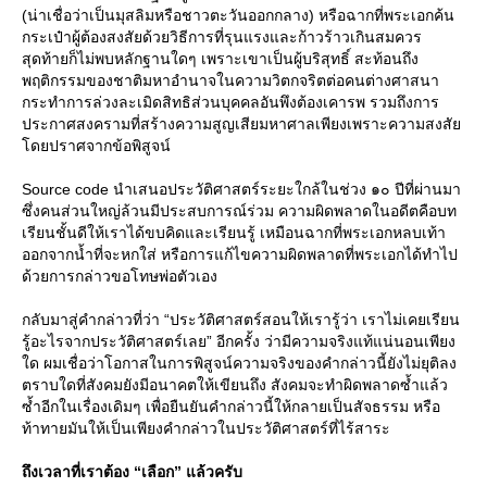
(น่าเชื่อว่าเป็นมุสลิมหรือชาวตะวันออกกลาง) หรือฉากที่พระเอกค้น
กระเป๋าผู้ต้องสงสัยด้วยวิธีการที่รุนแรงและก้าวร้าวเกินสมควร
สุดท้ายก็ไม่พบหลักฐานใดๆ เพราะเขาเป็นผู้บริสุทธิ์ สะท้อนถึง
พฤติกรรมของชาติมหาอำนาจในความวิตกจริตต่อคนต่างศาสนา
กระทำการล่วงละเมิดสิทธิส่วนบุคคลอันพึงต้องเคารพ รวมถึงการ
ประกาศสงครามที่สร้างความสูญเสียมหาศาลเพียงเพราะความสงสั
ดยปราศจากข้อพิสูจน์
Source code นำเสนอประวัติศาสตร์ระยะใกล้ในช่วง ๑๐ ปีที่ผ่านมา
ซึ่งคนส่วนใหญ่ล้วนมีประสบการณ์ร่วม ความผิดพลาดในอดีตคือบท
เรียนชั้นดีให้เราได้ขบคิดและเรียนรู้ เหมือนฉากที่พระเอกหลบเท้า
ออกจากน้ำที่จะหกใส่ หรือการแก้ไขความผิดพลาดที่พระเอกได้ทำไป
ด้วยการกล่าวขอโทษพ่อตัวเอง
กลับมาสู่คำกล่าวที่ว่า “ประวัติศาสตร์สอนให้เรารู้ว่า เราไม่เคยเรียน
รู้อะไรจากประวัติศาสตร์เลย” อีกครั้ง ว่ามีความจริงแท้แน่นอนเพียง
ด ผมเชื่อว่าโอกาสในการพิสูจน์ความจริงของคำกล่าวนี้ยังไม่ยุติลง
ตราบใดที่สังคมยังมีอนาคตให้เขียนถึง สังคมจะทำผิดพลาดซ้ำแล้ว
ซ้ำอีกในเรื่องเดิมๆ เพื่อยืนยันคำกล่าวนี้ให้กลายเป็นสัจธรรม หรือ
ท้าทายมันให้เป็นเพียงคำกล่าวในประวัติศาสตร์ที่ไร้สาระ
ถึงเวลาที่เราต้อง “เลือก” แล้วครับ