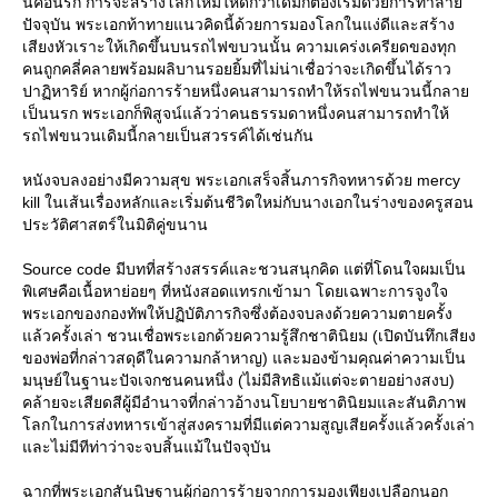
นี้คือนรก การจะสร้างโลกใหม่ให้ดีกว่าเดิมก็ต้องเริ่มด้วยการทำลา
ปัจจุบัน พระเอกท้าทายแนวคิดนี้ด้วยการมองโลกในแง่ดีและสร้าง
เสียงหัวเราะให้เกิดขึ้นบนรถไฟขบวนนั้น ความเคร่งเครียดของทุก
คนถูกคลี่คลายพร้อมผลิบานรอยยิ้มที่ไม่น่าเชื่อว่าจะเกิดขึ้นได้ราว
ปาฏิหาริย์ หากผู้ก่อการร้ายหนึ่งคนสามารถทำให้รถไฟขนวนนี้กลา
เป็นนรก พระเอกก็พิสูจน์แล้วว่าคนธรรมดาหนึ่งคนสามารถทำให้
รถไฟขนวนเดิมนี้กลายเป็นสวรรค์ได้เช่นกัน
หนังจบลงอย่างมีความสุข พระเอกเสร็จสิ้นภารกิจทหารด้วย mercy
kill ในเส้นเรื่องหลักและเริ่มต้นชีวิตใหม่กับนางเอกในร่างของครูสอน
ประวัติศาสตร์ในมิติคู่ขนาน
Source code มีบทที่สร้างสรรค์และชวนสนุกคิด แต่ที่โดนใจผมเป็น
พิเศษคือเนื้อหาย่อยๆ ที่หนังสอดแทรกเข้ามา โดยเฉพาะการจูงใจ
พระเอกของกองทัพให้ปฏิบัติภารกิจซึ่งต้องจบลงด้วยความตายครั้ง
ล้วครั้งเล่า ชวนเชื่อพระเอกด้วยความรู้สึกชาตินิยม (เปิดบันทึกเสียง
ของพ่อที่กล่าวสดุดีในความกล้าหาญ) และมองข้ามคุณค่าความเป็น
มนุษย์ในฐานะปัจเจกชนคนหนึ่ง (ไม่มีสิทธิแม้แต่จะตายอย่างสงบ)
คล้ายจะเสียดสีผู้มีอำนาจที่กล่าวอ้างนโยบายชาตินิยมและสันติภาพ
ลกในการส่งทหารเข้าสู่สงครามที่มีแต่ความสูญเสียครั้งแล้วครั้งเล่า
ละไม่มีทีท่าว่าจะจบสิ้นแม้ในปัจจุบัน
ฉากที่พระเอกสันนิษฐานผู้ก่อการร้ายจากการมองเพียงเปลือกนอก