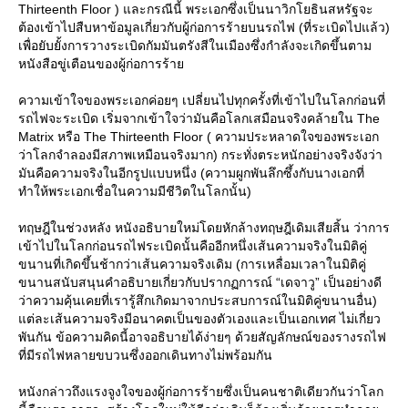
Thirteenth Floor ) และกรณีนี้ พระเอกซึ่งเป็นนาวิกโยธินสหรัฐจะ
ต้องเข้าไปสืบหาข้อมูลเกี่ยวกับผู้ก่อการร้ายบนรถไฟ (ที่ระเบิดไปแล้ว)
เพื่อยับยั้งการวางระเบิดกัมมันตรังสีในเมืองซึ่งกำลังจะเกิดขึ้นตาม
หนังสือขู่เตือนของผู้ก่อการร้า
ความเข้าใจของพระเอกค่อยๆ เปลี่ยนไปทุกครั้งที่เข้าไปในโลกก่อนที่
รถไฟจะระเบิด เริ่มจากเข้าใจว่ามันคือโลกเสมือนจริงคล้ายใน The
Matrix หรือ The Thirteenth Floor ( ความประหลาดใจของพระเอก
ว่าโลกจำลองมีสภาพเหมือนจริงมาก) กระทั่งตระหนักอย่างจริงจังว่า
มันคือความจริงในอีกรูปแบบหนึ่ง (ความผูกพันลึกซึ้งกับนางเอกที่
ทำให้พระเอกเชื่อในความมีชีวิตในโลกนั้น)
ทฤษฎีในช่วงหลัง หนังอธิบายใหม่โดยหักล้างทฤษฎีเดิมเสียสิ้น ว่าการ
เข้าไปในโลกก่อนรถไฟระเบิดนั้นคืออีกหนึ่งเส้นความจริงในมิติคู่
ขนานที่เกิดขึ้นช้ากว่าเส้นความจริงเดิม (การเหลื่อมเวลาในมิติคู่
ขนานสนับสนุนคำอธิบายเกี่ยวกับปรากฏการณ์ “เดจาวู” เป็นอย่างดี
ว่าความคุ้นเคยที่เรารู้สึกเกิดมาจากประสบการณ์ในมิติคู่ขนานอื่น)
ต่ละเส้นความจริงมีอนาคตเป็นของตัวเองและเป็นเอกเทศ ไม่เกี่ยว
พันกัน ข้อความคิดนี้อาจอธิบายได้ง่ายๆ ด้วยสัญลักษณ์ของรางรถไฟ
ที่มีรถไฟหลายขบวนซึ่งออกเดินทางไม่พร้อมกัน
หนังกล่าวถึงแรงจูงใจของผู้ก่อการร้ายซึ่งเป็นคนชาติเดียวกันว่าโลก