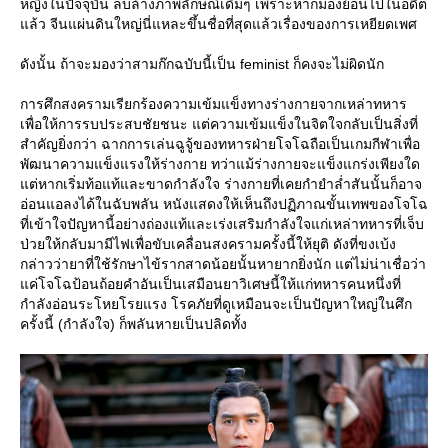
หญิงในปัจจุบัน ลบล้างภาพลักษณ์เดิมๆ เพราะหากมองย้อนไปในอดีต
ล้ว จีนแผ่นดินใหญ่นี่แหละขึ้นชื่อที่สุดแล้วเรื่องของการเหยียดเพศ
ดังนั้น ถ้าจะมองว่าสามก๊กฉบับนี้เป็น feminist ก็คงจะไม่ผิดนัก
การศึกสงครามเรียกร้องความเข้มแข็งทางร่างกายจากเหล่าทหาร
เพื่อให้การรบประสบชัยชนะ แต่ความเข้มแข็งในจิตใจกลับเป็นสิ่งที่
สำคัญยิ่งกว่า ฉากการเล่นฉูจู้ของทหารฝ่ายโจโฉถือเป็นเกมกีฬาเพื่อ
พัฒนาความแข็งแรงให้ร่างกาย ทว่าแม้ร่างกายจะแข็งแกร่งเพียงใด
ต่หากเริ่มท้อแท้และขาดกำลังใจ ร่างกายที่เคยกำยำล่ำสันนั้นก็อาจ
อ่อนแอลงได้ในฉับพลัน หนังแสดงให้เห็นถึงปฏิภาณขั้นเทพของโจโฉ
ที่เข้าใจปัญหานี้อย่างถ่องแท้และเร่งเสริมกำลังใจแก่เหล่าทหารที่เจ็บ
ป่วยให้กลับมามีไฟเพื่อขับเคลื่อนสงครามครั้งนี้ให้ยุติ ดังที่ขงเบ้ง
กล่าวว่ายาที่ใช้รักษาไข้รากสาดน้อยนั้นหายากยิ่งนัก แต่ไม่น่าเชื่อว่า
ค่โจโฉป้อนถ้อยคำอันเป็นเสมือนยาวิเศษนี้ให้แก่ทหารคนหนึ่งที่
กำลังอ่อนระโหยโรยแรง โรคภัยที่ดูเหมือนจะเป็นปัญหาใหญ่ในศึก
ครั้งนี้ (กำลังใจ) ก็พลันหายเป็นปลิดทั้ง