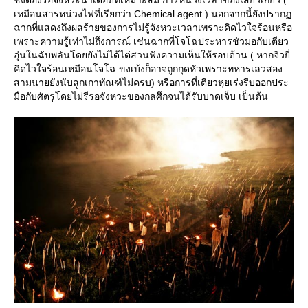
เหมือนสารหน่วงไฟที่เรียกว่า Chemical agent ) นอกจากนี้ยังปราก
ฉากที่แสดงถึงผลร้ายของการไม่รู้จังหวะเวลาเพราะคิดไวใจร้อนหรือ
เพราะความรู้เท่าไม่ถึงการณ์ เช่นฉากที่โจโฉประหารชัวมอกับเตียว
อุ๋นในฉับพลันโดยยังไม่ได้ไต่สวนฟังความเห็นให้รอบด้าน ( หากจิวยี่
คิดไวใจร้อนเหมือนโจโฉ ขงเบ้งก็อาจถูกกุดหัวเพราะทหารเลวสอง
สามนายยังนับลูกเกาทัณฑ์ไม่ครบ) หรือการที่เตียวหุยเร่งรีบออกประ
มือกับศัตรูโดยไม่รีรอจังหวะของกลศึกจนได้รับบาดเจ็บ เป็นต้น