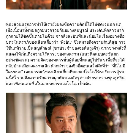
หนังส่วนแรกอาจทำให้เรายังมองข้อความคิดนี้ได้ไม่ชัดเจนนัก แต่
เมื่อเนื้อหาทั้งหมดถูกผนวกรวมกันอย่างสมบูรณ์ ประเด็นที่กล่าวมาก็
ถูกฉายให้ชัดขึ้นตามไปด้วย จากสิ่งละอันพันละน้อยในเรื่องอย่างชื่อ
บุตรในครรภ์ของเสียวเกี้ยวว่า “ผิงอัน” ซึ่งหมายถึงความสันติสุข การ
ช้นกพิราบเป็นสัญลักษณ์ (ขาประจำของจอห์นวูเค้า) ฉากช่วงหลังที่
สดงให้เห็นถึงความไร้สาระของสงคราม (แนวคิดแบบตะวันตก
อย่างชัดเจน) ความคิดของทหารชั้นผู้น้อยที่ทนอยู่ไปวันๆ เพื่อที่จะได้
กลับบ้านเมื่อสงครามเลิก คำกล่าวของจิวยี่ตอนเสร็จศึกที่ว่า “ที่นี่ไม่มี
ครชนะ” เจตนารมณ์ของเสียวเกี้ยวที่บอกแก่โจโฉให้ระงับการสู้รบ
ครั้งนี้ รวมถึงความรักความผูกพันของศัตรูต่างฝ่ายระหว่างซุนฮูหยิน
ละเพื่อนแสนซื่อในค่ายทหารของโจโฉ เป็นต้น