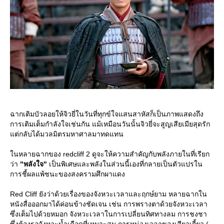
ฉากเติมบัวลอยให้จิวยี่ในวันที่ทุกข์ใจแสนสาหัสก็เป็นภาพแสดงถึง
การเติมเต็มกำลังใจเช่นกัน แม้เหมือนวันนั้นจิวยี่จะสูญเสียเมียสุดรัก
ต่กลับได้มวลมิตรมหาศาลมาทดแทน
นหลายฉากของ redcliff 2 ดูจะให้ความสำคัญกับพลังภายในที่เรียก
ว่า
"พลังใจ"
เป็นพิเศษและพลังในส่วนนี้เองที่กลายเป็นตัวแปรใน
การชี้ผลแพ้ชนะของสงครามศึกผาแดง
Red Cliff ยังว่าด้วยเรื่องของจังหวะเวลาและฤกษ์ยาม หลายฉากใน
หนังสื่อออกมาได้ค่อนข้างชัดเจน เช่น การพรางตาด้วยจังหวะเวลา
ซึ่งเต็มไปด้วยหมอก จังหวะเวลาในการเปลี่ยนทิศทางลม การชงชา
ซึ่งต้องรอจังหวะน้ำเดือดที่เหมาะสม การหน่วงเวลาของเสียวเกี้ยว (