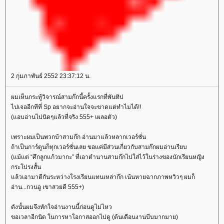
2 กุมภาพันธ์ 2552 23:37:12 น.
ผมเห็นกระทู้วิจารณ์สามก๊กนี้ครั้งแรกที่พันทิป
ไปเจออีกทีที่ Sp อยากจะอ่านใจจะขาดแต่ทำไมได้!!
(แอบอ่านไปนิดๆแล้วที่จริง 555+ เผลอตัว)
เพราะผมเป็นพวกบ้าสามก๊ก อ่านมาแล้วหลากเวอร์ชั่น
ถ้าเป็นการ์ตูนก็ทุกเวอร์ชั่นเลย ขอแค่มีส่วนเกี่ยวกับสามก๊กผมอ่านเรียบ
(แม้แต่ “ศึกลูกแก้วมากะ” ที่เอาตำนานสามก๊กไปใส่ไว้ในร่างของนักเรียนหญิง
กระโปรงสั้น
ล้วเอามาตีกันระหว่างโรงเรียนแทนเหล่าก๊ก เน้นหายฉากภาพหวิวๆ ผมก็
อ่าน...กวนอู เขาสวยดี 555+)
ดังนั้นผมจึงหักใจอ่านงานนี้ก่อนดูไม่ไหว
ขอเวลาอีกนิด ในการหาโอกาสออกไปดู (ต้นเดือนงานบีบมากมาย)