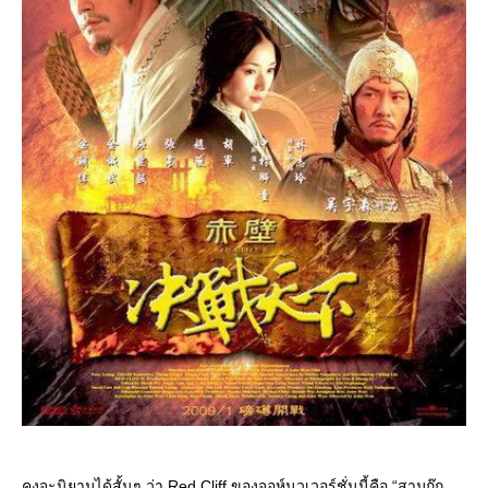
คงจะนิยามได้สั้นๆ ว่า Red Cliff ของจอห์นวูเวอร์ชั่นนี้คือ “สามก๊ก