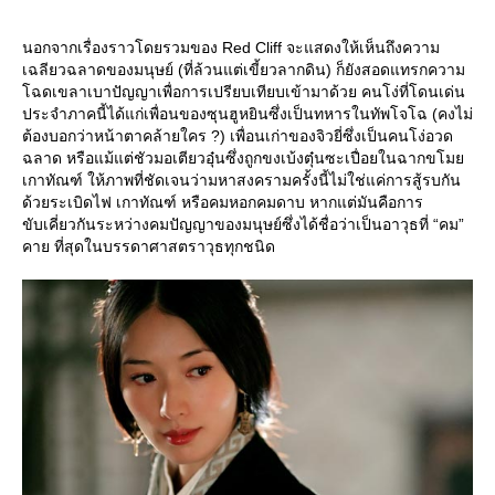
นอกจากเรื่องราวโดยรวมของ Red Cliff จะแสดงให้เห็นถึงความ
เฉลียวฉลาดของมนุษย์ (ที่ล้วนแต่เขี้ยวลากดิน) ก็ยังสอดแทรกความ
ฉดเขลาเบาปัญญาเพื่อการเปรียบเทียบเข้ามาด้วย คนโง่ที่โดนเด่น
ประจำภาคนี้ได้แก่เพื่อนของซุนฮูหยินซึ่งเป็นทหารในทัพโจโฉ (คงไม่
ต้องบอกว่าหน้าตาคล้ายใคร ?) เพื่อนเก่าของจิวยี่ซึ่งเป็นคนโง่อวด
ฉลาด หรือแม้แต่ชัวมอเตียวอุ๋นซึ่งถูกขงเบ้งตุ๋นซะเปื่อยในฉากขโม
เกาทัณฑ์ ให้ภาพที่ชัดเจนว่ามหาสงครามครั้งนี้ไม่ใช่แค่การสู้รบกัน
ด้วยระเบิดไฟ เกาทัณฑ์ หรือคมหอกคมดาบ หากแต่มันคือการ
ขับเคี่ยวกันระหว่างคมปัญญาของมนุษย์ซึ่งได้ชื่อว่าเป็นอาวุธที่ “คม”
คาย ที่สุดในบรรดาศาสตราวุธทุกชนิด