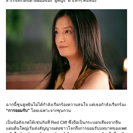
สำเร็จลงได้นี้ด้วยฝีมือของ “ผู้หญิง” ตัวเล็กๆ คนหนึ่ง
ฉากนี้ซุนฮูหยินไม่ได้กำลังเรียกร้องความสนใจ แต่เธอกำลังเรียกร้อง
“การยอมรับ”
ดยเฉพาะจากซุนกวน
เป็นข้อสังเกตได้เช่นกันที่ Red Cliff ซึ่งถือเป็นกระบอกเสียงจากจีน
ผ่นดินใหญ่เริ่มส่งสัญญาณต่อชาวโลกถึงการยอมรับบทบาทของเพศ