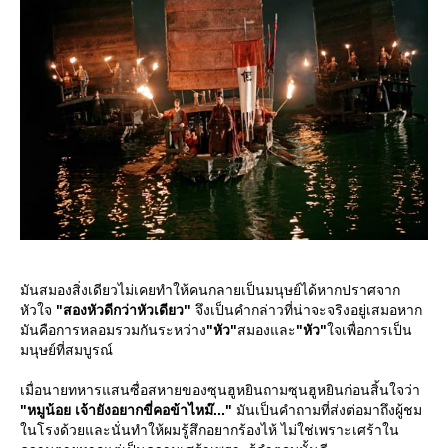
มันสมองสิ่งเดียวไม่เคยทำให้คนกลายเป็นมนุษย์ได้หากปราศจาก
หัวใจ
"สองหัวดีกว่าหัวเดียว"
จึงเป็นคำกล่าวที่น่าจะจริงอยู่เสมอหาก
มันคือการหลอมรวมกันระหว่าง
"หัว"
สมองและ
"หัว"
จเพื่อการเป็น
มนุษย์ที่สมบูรณ์
เมื่อนายทหารแสนซื่อสหายของซุนฮูหยินถามซุนฮูหยินก่อนสิ้นใจว่า
"หมูน้อย เจ้ายังอยากขี่คอข้าไหม๊..."
มันเป็นคำถามที่ส่งต่อมาถึงผู้ชม
นโรงด้วยและนั่นทำให้ผมรู้สึกอยากร้องไห้ ไม่ใช่เพราะเศร้าใน