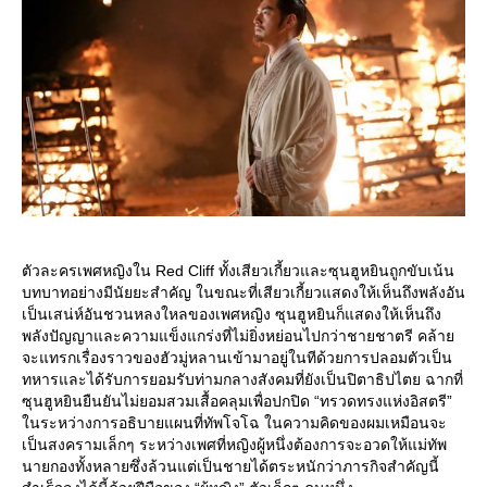
ตัวละครเพศหญิงใน Red Cliff ทั้งเสียวเกี้ยวและซุนฮูหยินถูกขับเน้น
บทบาทอย่างมีนัยยะสำคัญ ในขณะที่เสียวเกี้ยวแสดงให้เห็นถึงพลังอัน
เป็นเสน่ห์อันชวนหลงใหลของเพศหญิง ซุนฮูหยินก็แสดงให้เห็นถึง
พลังปัญญาและความแข็งแกร่งที่ไม่ยิ่งหย่อนไปกว่าชายชาตรี คล้า
จะแทรกเรื่องราวของฮัวมู่หลานเข้ามาอยู่ในทีด้วยการปลอมตัวเป็น
ทหารและได้รับการยอมรับท่ามกลางสังคมที่ยังเป็นปิตาธิปไตย ฉากที่
ซุนฮูหยินยืนยันไม่ยอมสวมเสื้อคลุมเพื่อปกปิด “ทรวดทรงแห่งอิสตรี”
นระหว่างการอธิบายแผนที่ทัพโจโฉ ในความคิดของผมเหมือนจะ
เป็นสงครามเล็กๆ ระหว่างเพศที่หญิงผู้หนึ่งต้องการจะอวดให้แม่ทัพ
นายกองทั้งหลายซึ่งล้วนแต่เป็นชายได้ตระหนักว่าภารกิจสำคัญนี้