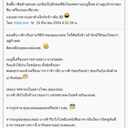
อินดี้มาชิมด้วยคนค่ะ ยกมือเป็นอีกคนที่ยังไม่เคยทานเมนูนี้เลย อ่านดูแล้วน่าลอง
ชิม เครื่องเยอะเชียวค่ะ
อบอยากทานปลาตัวเล็กกับข้าวต้ม อิอิ
ดย:
IndyLand
10 มีนาคม 2554 4:31:34 น.
ตอนที่นางฟ้าเริ่มอ่านวิธีทำของคุณแหม่ม ใจก็คิดถึงข้าวยำปักษ์ใต้ของไทยเรา
อยู่ด้วยค่ะ
คิดเหมือนคุณแหม่มเลย...
เมนูนี้เครื่องเคราหลายอย่าง น่าอร่อยค่ะ
กินแล้วได้ประโยชน์ครบ ทั้งผักทั้งปลา
พอคลุกรวมแล้วเครื่องมากกว่าข้าวอีก นางฟ้าชอบกินปลา ชอบกินกุ้งแห้งด้ว
น่ากินจังค่ะ
เทมเป รสชาดเป็นอย่างไรคะ คุณแหม่ม
นางฟ้านึกไปถึงถั่วเน่าของเรา แต่รสชาดคงไม่คล้ายกันแน่เล
จากรูปถ่าย คุณแหม่มผอมลงหรือปล่าวเอ่ย...
จากเมนูของคุณแหม่ม นางฟ้ารีบวิ่งไปหยิบหนังสืออาหารอินโดมาเปิดดูทันที
อาหารของทางชวานี่ น่ากินหลายอย่างเลยนะคะ