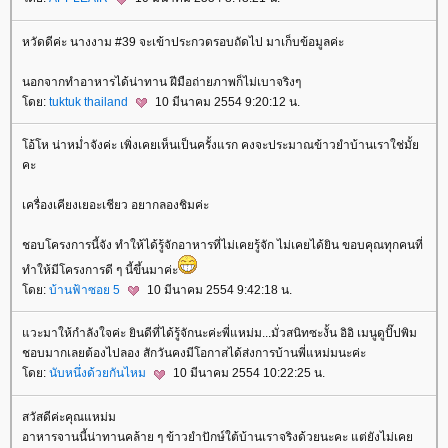
หวัดดีค่ะ นางงาม #39 จะเข้าประกวดรอบถัดไป มาเก็บข้อมูลค่ะ
นอกจากทำอาหารได้น่าทาน ฝีมือถ่ายภาพก็ไม่เบาจริงๆ
ดย:
tuktuk thailand
10 มีนาคม 2554 9:20:12 น.
อ้โห น่าหม่ำจังค่ะ เพิ่งเคยเห็นเป็นครั้งแรก คงจะประมาณข้าวยำบ้านเราใช่มั้
คะ
เครื่องเคียงเยอะเชียว อยากลองชิมค่ะ
ชอบโครงการนี้จัง ทำให้ได้รู้จักอาหารที่ไม่เคยรู้จัก ไม่เคยได้ยิน ขอบคุณทุกคนที่
ทำให้มีโครงการดี ๆ นี้ขึ้นมาค่ะ
ดย:
บ้านฟ้าซอย 5
10 มีนาคม 2554 9:42:18 น.
วะมาให้กำลังใจค่ะ ยินดีที่ได้รู้จักนะค่ะพี่แหม่ม...มั่วสนิทซะงั้น อิอิ เมนูดูปั๊ปพิม
ชอบมากเลยต้องไปลอง สักวันคงมีโอกาสได้ส่งการบ้านพี่แหม่มนะค่ะ
ดย:
นับหนึ่งด้วยกันไหม
10 มีนาคม 2554 10:22:25 น.
สวัสดีค่ะคุณแหม่ม
อาหารจานนี้น่าทานคล้าย ๆ ข้าวยำปักษ์ใต้บ้านเราจริงด้วยนะคะ แต่ยังไม่เค