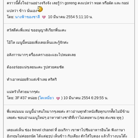
คราวนี้ตั้งใจอ่านอย่างจริงจัง เลยรู้ว่า goreng คงแปลว่า ทอด หรือผัด และ nasi
ปลว่า ข้าว นั่นเอง
ดย:
นางฟ้าของชาลี
10 มีนาคม 2554 5:11:10 น.
สวัสดีค่ะพี่แหม่ ขออนุญาติเรียกพี่นะคะ
อ้โห เมนูนี้หน่อยเพิ่งเคยเห็นและรู้จักค่ะ
อลังการมากๆ ครื่องเคราเยอะแยะไปหมดเล
ต้องอร่อยแน่ๆเลยนะคะ รูปสวยคมชัด
ทำเอาหน่อยหิวแต่เช้าเลย คริคริ
ม่ครัวก็สวยมากๆค่ะ
ดย: 3F #37 หน่อย (
ตเหมี่ยว
) 10 มีนาคม 2554 6:29:55 น.
พี่แหม่มมม เมนูนี้น่าสนใจมากๆเลยค่ะ สาวอ่านทุกตัวหนังสือทุกบรรทัีดไม่มีข้าม
เลยค่ะ ชอบอ่านเมนูใหม่ๆ อาหารต่างชาติที่เราไม่เคยทาน (เชย ค่ะเชย หุหุ )
เคยแต่เห็น ช่อง trevel chanel ที่ อเมริกา เขาพาไปชิมอาหารอินโด ฟังภาษา
อังกฤษไม่ค่อยถนัด ได้แต่ดูรูป เห็นข้าว กับเคียง ตักใส่ใบตอง แล้วก็วางบนโต๊ะ