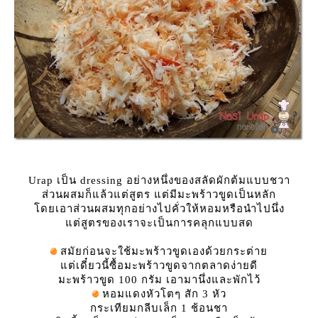
Urap เป็น dressing อย่างหนึ่งของสลัดผักต้มแบบชวา
ส่วนผสมก็แล้วแต่สูตร แต่มีมะพร้าวขูดเป็นหลัก
ดยเอาส่วนผสมทุกอย่างไปคั่วให้หอมหรือนำไปนึ่ง
ต่สูตรของเราจะเป็นการคลุกแบบสด
สมัยก่อนจะใช้มะพร้าวขูดเองด้วยกระต่า
ต่เดี๋ยวนี้ซื้อมะพร้าวขูดจากตลาดง่ายดี
มะพร้าวขูด 100 กรัม เอามานึ่งและพักไว้
หอมแดงหัวโตๆ สัก 3 หัว
กระเทียมกลีบเล็ก 1 ช้อนชา