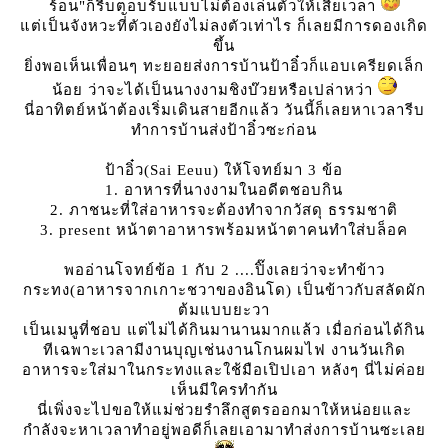
ร้อน"ก็รีบตอบรับแบบไม่ต้องเล่นตัวให้เสียเวลา
ต่เป็นจังหวะที่ัตัวเองยังไม่ลงตัวเท่าไร ก็เลยมีการดองเกิด
ขึ้น
ิ่งพอเห็นเพื่อนๆ ทะยอยส่งการบ้านป้าอิ๋วก็แอบเครียดเล็ก
น้อย ว่าจะได้เป็นนางงามชิงบ๊วยหรือเปล่าหว่า
นี่อาทิตย์หน้าต้องเริ่มเดินสายอีกแล้ว วันนี้ก็เลยหาเวลารีบ
ทำการบ้านส่งป้าอิ๋วซะก่อน
ป้าอิ๋ว(Sai Eeuu) ให้โจทย์มา 3 ข้อ
1. อาหารที่นางงามในอดีตชอบกิน
2. ภาชนะที่ใส่อาหารจะต้องทำจากวัสดุ ธรรมชาติ
3. present หน้าตาอาหารพร้อมหน้าตาคนทำใส่บล็อค
พออ่านโจทย์ข้อ 1 กับ 2 ....ปิ๊งเลยว่าจะทำข้าว
กระทง(อาหารจากเกาะชวาของอินโด) เป็นข้าวกับสลัดผัก
ต้มแบบยะวา
เป็นเมนูที่ชอบ แต่ไม่ได้กินมานานมากแล้ว เมื่อก่อนได้กิน
ทีเฉพาะเวลามีงานบุญเช่นงานโกนผมไฟ งานวันเกิด
อาหารจะใส่มาในกระทงและใช้มือเปิปเอา หลังๆ นี่ไม่ค่อ
เห็นมีใครทำกัน
นี่เพิ่งจะไปขอให้แม่ช่วยรำลึกสูตรออกมาให้หน่อยและ
กำลังจะหาเวลาทำอยู่พอดีก็เลยเอามาทำส่งการบ้านซะเล