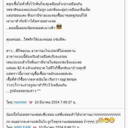
คลุกเชื้อไม่ทั่วทิ้งไว้กลิ่นก็จะตุเหมือนถั่วเน่าเหมือนกัน
รสชาติของเทมเปบอกไม่ถูก แต่กลิ่นจะตุ่ยๆ เหมือนกลิ่นเห็ด
ต่อร่อยนะคะ ที่เมกามีขายแยะลองซื้อมาทอดดูก่อนก็ได้
เอามาทำกับข้าวได้หลายอย่างเล
...ตอนนี้ผอมลงนิดหน่อยค่ะนางฟ้า
คุณหน่อย....ใส่พริกให้แยะหน่อย แซ่บดีค่ะ
สาว....พี่ก็ชอบนะ อาหารอะไรแปลกที่ไม่เคยทาน
อาหารแบบนี้ต้องเปิบด้วยมือค่ะถึงจะอร่อ
เทมเปแบบสำเร็จที่เมกามีขายในช่องแช่แข็งแยะเล
ผ่นละ $2-4 แล้วแต่ขนาด ไปทีไรก็ซื้อกลับมาบ้านทุกที
ต่คราวนี้อาจหาญซื้อเชื้อมาหมักเองเลยล่ะค่ะ
เชื้อที่ทำก็ซื้อจากตลาดอินโด เรียกว่า ragi tempe
ว่างๆ ก็ว่าจะถ่ายรูปมาทำรีวิวไว้เหมือนกัน
....รูปมันหลอกอ่ะสาว ^^
ดย:
narellan
10 มีนาคม 2554 7:48:37 น.
น้องเปิ้ลไม่เคยทานเลยค่ะพี่แหม่ม แต่พี่แหม่มทำได้น่าทานมากกกกกกกกกกกกก
กก จนอยากจะทานรสเป็นไง ถูกใจทุกจานเลยยยยยยย ง่ำๆๆๆๆ :))
ดย:
APPLEAIR
10 มีนาคม 2554 8:48:21 น.