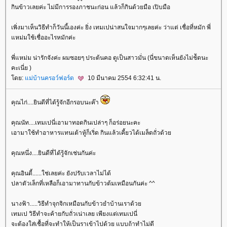
กินข้าวเลยค่ะ ไม่มีการรองภาชนะก่อน แล้วก็กินด้วยมือ เปิบมือ
เพิ่งมาเห็นวิธีทำก็วันนี้เองค่ะ ยิ่ง เทมเปน่าสนใจมากๆเลยค่ะ ว่าแต่ เชื่อที่หมัก พี่
หม่มใช้เชื่ออะไรหมักค่ะ
พี่แหม่ม น่ารักจังค่ะ ผมซอยๆ ประต้นคอ ดูเป็นสาวมั่น (นี่ขนาดเห็นยังไม่ช้ัดนะ
คะเนี่ย )
ดย:
ม่บ้านครอว์ฟอร์ด
10 มีนาคม 2554 6:32:41 น.
คุณไก่....ยินดีที่ได้รู้จักอีกรอบนะค๊า
คุณนัท....เทมเปนี่เอามาทอดกินเปล่าๆ ก็อร่อยนะคะ
เอามาใช้ทำอาหารแทนเต้าหู้ก็เริ่ด กินแล้วเคี้ยวได้เมล็ดถั่วด้ว
คุณหนึ่ง....ยินดีที่ได้รู้จักเช่นกันค่ะ
คุณอินดี้......ใช่เลยค่ะ ยังปรับเวลาไม่ได้
ปลาตัวเล็กที่เหลือก็เอามาทานกับข้าวต้มเหมือนกันค่ะ ^^
นางฟ้า.....วิธีทำจุกจิกเหมือนกับข้าวยำบ้านเราด้ว
เทมเป วิธีทำจะค้ายกับถั่วเน่าเลย เพียงแต่เทมเปนี่
จะต้องใส่เชื้อที่จะทำให้เป็นราเข้าไปด้วย แบบถ้าทำไม่ดี