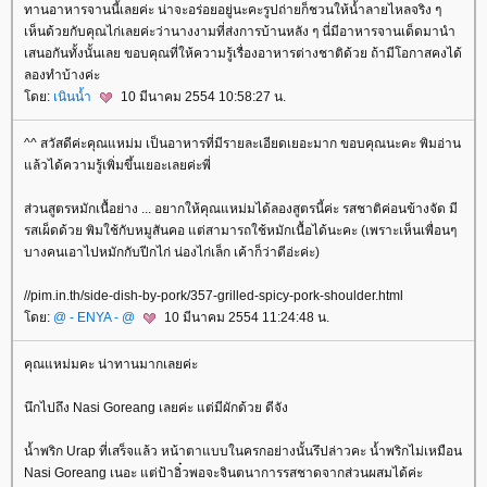
ทานอาหารจานนี้เลยค่ะ น่าจะอร่อยอยู่นะคะรูปถ่ายก็ชวนให้น้ำลายไหลจริง ๆ
เห็นด้วยกับคุณไก่เลยค่ะว่านางงามที่ส่งการบ้านหลัง ๆ นี่มีอาหารจานเด็ดมานำ
เสนอกันทั้งนั้นเลย ขอบคุณที่ให้ความรู้เรื่องอาหารต่างชาติด้วย ถ้ามีโอกาสคงได้
ลองทำบ้างค่ะ
ดย:
เนินน้ำ
10 มีนาคม 2554 10:58:27 น.
^^ สวัสดีค่ะคุณแหม่ม เป็นอาหารที่มีรายละเอียดเยอะมาก ขอบคุณนะคะ พิมอ่าน
ล้วได้ความรู้เพิ่มขึ้นเยอะเลยค่ะพี่
ส่วนสูตรหมักเนื้อย่าง ... อยากให้คุณแหม่มได้ลองสูตรนี้ค่ะ รสชาติค่อนข้างจัด มี
รสเผ็ดด้วย พิมใช้กับหมูสันคอ แต่สามารถใช้หมักเนื้อได้นะคะ (เพราะเห็นเพื่อนๆ
บางคนเอาไปหมักกับปีกไก่ น่องไก่เล็ก เค้าก็ว่าดีอ่ะค่ะ)
//pim.in.th/side-dish-by-pork/357-grilled-spicy-pork-shoulder.html
ดย:
@ - ENYA - @
10 มีนาคม 2554 11:24:48 น.
คุณแหม่มคะ น่าทานมากเลยค่ะ
นึกไปถึง Nasi Goreang เลยค่ะ แต่มีผักด้วย ดีจัง
น้ำพริก Urap ที่เสร็จแล้ว หน้าตาแบบในครกอย่างนั้นรึปล่าวคะ น้ำพริกไม่เหมือน
Nasi Goreang เนอะ แต่ป้าอิ๋วพอจะจินตนาการรสชาดจากส่วนผสมได้ค่ะ