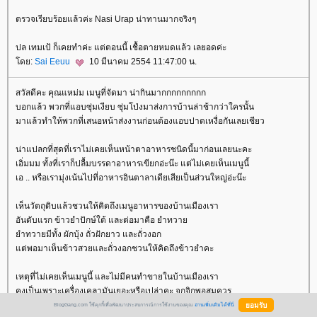
ตรวจเรียบร้อยแล้วค่ะ Nasi Urap น่าทานมากจริงๆ
ปล เทมเป้ ก็เคยทำค่ะ แต่ตอนนี้ เชื้อตายหมดแล้ว เลยอดค่ะ
ดย:
Sai Eeuu
10 มีนาคม 2554 11:47:00 น.
สวัสดีคะ คุณแหม่ม เมนูที่จัดมา น่ากินมากกกกกกกกก
บอกแล้ว พวกที่แอบซุ่มเงียบ ซุ่มโป่งมาส่งการบ้านล่าช้ากว่าใครนั้น
มาแล้วทำให้พวกที่เสนอหน้าส่งงานก่อนต้องแอบปาดเหงื่อกันเลยเชียว
น่าแปลกที่สุดที่เราไม่เคยเห็นหน้าตาอาหารชนิดนี้มาก่อนเลยนะคะ
เอิ่มมม ทั้งที่เราก็ปลื้มบรรดาอาหารเขียกอ่ะน๊ะ แต่ไม่เคยเห็นเมนูนี้
เอ .. หรือเรามุ่งเน้นไปที่อาหารอินตาลาเดียเสียเป็นส่วนใหญ่อ่ะน๊ะ
เห็นวัตถุดิบแล้วชวนให้คิดถึงเมนูอาหารของบ้านเมืองเรา
อันดับแรก ข้าวยำปักษ์ใต้ และต่อมาคือ ยำทวา
ำทวายมีทั้ง ผักบุ้ง ถั่วฝักยาว และถั่วงอก
ต่พอมาเห็นข้าวสวยและถั่วงอกชวนให้คิดถึงข้าวยำคะ
เหตุที่ไม่เคยเห็นเมนูนี้ และไม่มีคนทำขายในบ้านเมืองเรา
คงเป็นเพราะเครื่องเคลามันเยอะหรือเปล่าคะ จุกจิกพอสมควร
ต่ทำเสร็จแล้ว รสชาติอร่อยสมกับการที่ต้องเสียเวลาตระเตียมบรรดา
BlogGang.com ใช้คุกกี้เพื่อพัฒนาประสบการณ์การใช้งานของคุณ
อ่านเพิ่มเติมได้ที่นี่