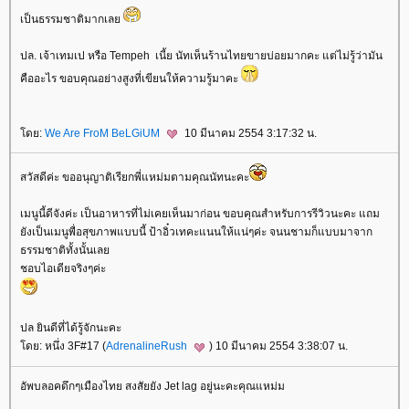
เป็นธรรมชาติมากเล
ปล. เจ้าเทมเป หรือ Tempeh ​ เนี้ย นัทเห็นร้านไทยขายบ่อยมากคะ แต่ไม่รู้ว่ามัน
คืออะไร ขอบคุณอย่างสูงที่เขียนให้ความรู้มาคะ
ดย:
We Are FroM BeLGiUM
10 มีนาคม 2554 3:17:32 น.
สวัสดีค่ะ ขออนุญาติเรียกพี่แหม่มตามคุณนัทนะคะ
เมนูนี้ดีจังค่ะ เป็นอาหารที่ไม่เคยเห็นมาก่อน ขอบคุณสำหรับการรีวิวนะคะ แถม
ังเป็นเมนูพื่อสุขภาพแบบนี้ ป้าอิ๋วเทคะแนนให้แน่ๆค่ะ จนนชามก็แบบมาจาก
ธรรมชาติทั้งนั้นเล
ชอบไอเดียจริงๆค่ะ
ปล ยินดีที่ได้รู้จักนะคะ
ดย: หนึ่ง 3F#17 (
AdrenalineRush
) 10 มีนาคม 2554 3:38:07 น.
อัพบลอคดึกๆเมืองไทย สงสัยยัง Jet lag อยู่นะคะคุณแหม่ม