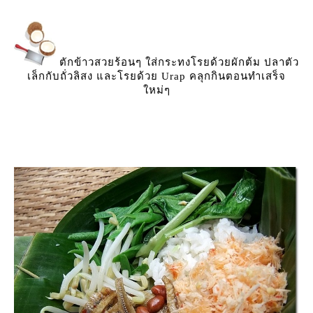
ตักข้าวสวยร้อนๆ ใส่กระทงโรยด้วยผักต้ม ปลาตัว
เล็กกับถั่วลิสง และโรยด้วย Urap คลุกกินตอนทำเสร็จ
หม่ๆ