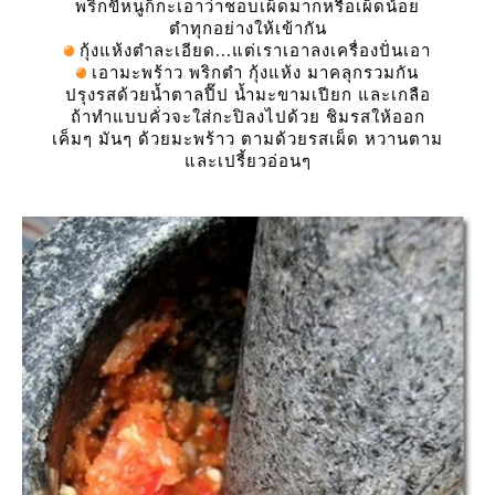
พริกขี้หนูก็กะเอาว่าชอบเผ็ดมากหรือเผ็ดน้อ
ตำทุกอย่างให้เข้ากัน
กุ้งแห้งตำละเอียด...แต่เราเอาลงเครื่องปั่นเอา
เอามะพร้าว พริกตำ กุ้งแห้ง มาคลุกรวมกัน
ปรุงรสด้วยน้ำตาลปี๊ป น้ำมะขามเปียก และเกลือ
ถ้าทำแบบคั่วจะใส่กะปิลงไปด้วย ชิมรสให้ออก
เค็มๆ มันๆ ด้วยมะพร้าว ตามด้วยรสเผ็ด หวานตาม
ละเปรี้ยวอ่อนๆ