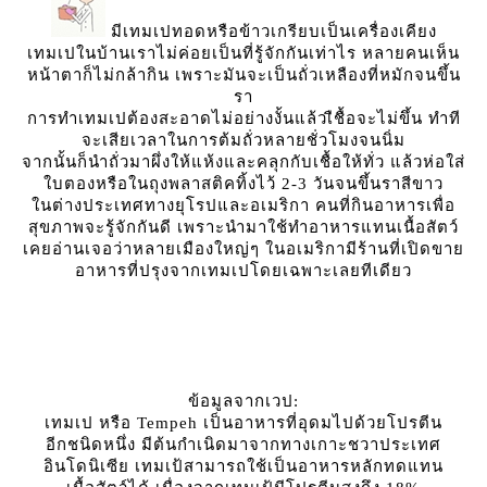
มีเทมเปทอดหรือข้าวเกรียบเป็นเครื่องเคียง
เทมเปในบ้านเราไม่ค่อยเป็นที่รู้จักกันเท่าไร หลายคนเห็น
หน้าตาก็ไม่กล้ากิน เพราะมันจะเป็นถั่วเหลืองที่หมักจนขึ้น
รา
การทำเทมเปต้องสะอาดไม่อย่างงั้นแล้วเืชื้อจะไม่ขึ้น ทำที
จะเสียเวลาในการต้มถั่วหลายชั่วโมงจนนิ่ม
จากนั้นก็นำถั่วมาผึ่งให้แห้งและคลุกกับเชื้อให้ทั่ว แล้วห่อใส่
บตองหรือในถุงพลาสติคทิ้งไว้ 2-3 วันจนขึ้นราสีขาว
นต่างประเทศทางยุโรปและอเมริกา คนที่กินอาหารเพื่อ
สุขภาพจะรู้จักกันดี เพราะนำมาใช้ทำอาหารแทนเนื้อสัตว์
เคยอ่านเจอว่าหลายเมืองใหญ่ๆ ในอเมริกามีร้านที่เปิดขา
อาหารที่ปรุงจากเทมเปโดยเฉพาะเลยทีเดียว
ข้อมูลจากเวป:
เทมเป หรือ Tempeh ​เป็นอาหาร​ที่อุดม​ไปด้วยโปรตีน
อีกชนิดหนึ่ง​ มีต้นกำเนิดมาจากทางเกาะชวาประเทศ
อินโดนิเซีย เทมเป้สามารถใช้เป็นอาหารหลักทดแทน