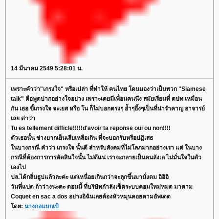
14 มีนาคม 2549 5:28:01 น.
เพราะคำว่า"เกรงใจ" หรือเปล่า ที่ทำให้ คนไทย โดนมองว่าเป็นพวก "Siamese
talk" คือพูดปากอย่างใจอย่าง เพราะเคยมีเพื่อนคนนึง สมัยเรียนที่ ตปท เหมือน
กัน เธอ ขี้เกรงใจ จะเยส หรือ โน ก็ไม่บอกตรงๆ อ้ำๆอึ้งๆเป็นที่น่ารำคาญ อาจารย์
เลย ด่าว่า
Tu es tellement difficle!!!!!d'avoir ta reponse oui ou non!!!!
ตัวเธอนั้น ช่างยากเย็นเสียเหลือเกิน ที่จะบอกรับหรือปฏิเสธ
นบางกรณี คำว่า เกรงใจ นั้นดี สำหรับสังคมที่ไม่โลภมากอย่างเรา แต่ ในบาง
กรณีที่ต้องการการตัดสินใจนั้น ไม่ดีแน่ เราจะกลายเป็นคนลังเล ไม่มั่นใจในตัว
เองไป
ปล.ได้กลิ่นธูปแล้วละค่ะ แต่เหนื่อยเกินกว่าจะลุกขึ้นมานั่งดม อิอิอิ
วันที่แปด ถ้าว่างนะคะ ตอนนี้ ที่บริษัทกำลังเซ็ตระบบคอมใหม่หมด มาดาม
Coquet en sac a dos อย่างอิฉันเลยต้องหัวหมุนคอยตามอัพเดต
ดย:
นางกอแบกเป้