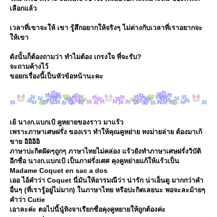
เลือกแล้ว
เวลาที่เขาจะให้ เขา รู้สึกอยากให้จริงๆ ไม่ต่างกับเวลาที่เราอยากจะ
ห้เขา
ดังนั้นก็ต้องถามว่า ทำไมต้อง เกรงใจ ที่จะรับ?
จะถามค้างไว้
ขอยกเรื่องนี้เป็นหัวข้อหน้านะคะ
เย้ นางก.แบกเป้ คูหยายของราว มาแร้ว
เพราะภาษาเศษฝรั่ง ของเรา ทำให้คุณคูหย่าย ทงม่ายล่าย ต้องมาเก้
ขาย อิอิอิอิ
ภาษาปะกิตผิดๆถูกๆ ภาษาไทยไม่คล่อง แร้วยังทำภาษาเศษฝรั่งวิบัติ
อีกชื่อ นางก.แบกเป้ เป็นภาฝรั่งเศศ คุงคูหย่ายแก้ให้แร้วเป็น
Madame Coquet en sac a dos
เออ ไอ้คำว่า Coquet นี่มันให้อารมณืว่า น่ารัก น่าเอ็นดู มากกว่าคำ
อื่นๆ (ที่เรารู้อยู่ไม่มาก) ในภาษาไทย หรือปะกิตเลยนะ พอจะละม้ายๆ
คำว่า Cutie
เอาละค่ะ ตอไปนี้นู๋ทิงจาเรียกชื่อคุงคูหยายให้ถูกต้องค่ะ