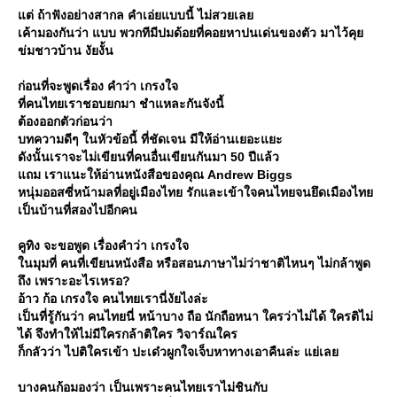
ต่ ถ้าฟังอย่างสากล คำเอ่ยแบบนี้ ไม่สวยเล
เค้ามองกันว่า แบบ พวกทีมีปมด้อยที่คอยหาปนเด่นของตัว มาไว้คุ
ข่มชาวบ้าน งัยงั้น
ก่อนที่จะพูดเรื่อง คำว่า เกรงใจ
ที่คนไทยเราชอบยกมา ชำแหละกันจังนี้
ต้องออกตัวก่อนว่า
บทความดีๆ ในหัวข้อนี้ ที่ชัดเจน มีให้อ่านเยอะแยะ
ดังนั้นเราจะไม่เขียนที่คนอื่นเขียนกันมา 50 ปีแล้ว
ถม เราแนะให้อ่านหนังสือของคุณ Andrew Biggs
หนุ่มออสซี่หน้ามลที่อยู่เมืองไทย รักและเข้าใจคนไทยจนยึดเมืองไท
เป็นบ้านที่สองไปอีกคน
คูทิง จะขอพูด เรื่องคำว่า เกรงใจ
นมุมที่ คนที่เขียนหนังสือ หรือสอนภาษาไม่ว่าชาติไหนๆ ไม่กล้าพูด
ถึง เพราะอะไรเหรอ?
อ้าว ก้อ เกรงใจ คนไทยเรานี่งัยไงล่ะ
เป็นที่รู้กันว่า คนไทยนี่ หน้าบาง ถือ นักถือหนา ใครว่าไม่ได้ ใครติไม่
ได้ จึงทำให้ไม่มีใครกล้าติใคร วิจาร์ณใคร
ก็กลัวว่า ไปติใครเข้า ปะเด๋วผูกใจเจ็บหาทางเอาคืนล่ะ แย่เล
บางคนก้อมองว่า เป็นเพราะคนไทยเราไม่ชินกับ