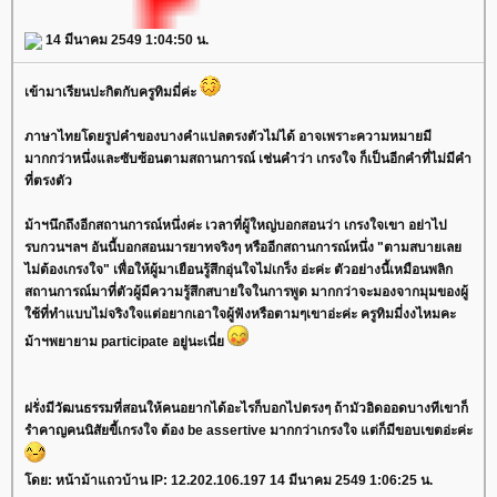
14 มีนาคม 2549 1:04:50 น.
เข้ามาเรียนปะกิตกับครูทิมมี่ค่ะ
ภาษาไทยโดยรูปคำของบางคำแปลตรงตัวไม่ได้ อาจเพราะความหมายมี
มากกว่าหนึ่งและซับซ้อนตามสถานการณ์ เช่นคำว่า เกรงใจ ก็เป็นอีกคำที่ไม่มีคำ
ที่ตรงตัว
ม้าฯนึกถึงอีกสถานการณ์หนึ่งค่ะ เวลาที่ผู้ใหญ่บอกสอนว่า เกรงใจเขา อย่าไป
รบกวนฯลฯ อันนี้บอกสอนมารยาทจริงๆ หรืออีกสถานการณ์หนึ่ง "ตามสบายเล
ไม่ต้องเกรงใจ" เพื่อให้ผู้มาเยือนรู้สึกอุ่นใจไม่เกร็ง อ่ะค่ะ ตัวอย่างนี้เหมือนพลิก
สถานการณ์มาที่ตัวผู้มีความรู้สึกสบายใจในการพูด มากกว่าจะมองจากมุมของผู้
ช้ที่ทำแบบไม่จริงใจแต่อยากเอาใจผู้ฟังหรือตามๆเขาอ่ะค่ะ ครูทิมมี่งงไหมคะ
ม้าฯพยายาม participate อยู่นะเนี่
ฝรั่งมีวัฒนธรรมที่สอนให้คนอยากได้อะไรก็บอกไปตรงๆ ถ้ามัวอิดออดบางทีเขาก็
รำคาญคนนิสัยขี้เกรงใจ ต้อง be assertive มากกว่าเกรงใจ แต่ก็มีขอบเขตอ่ะค่ะ
ดย: หน้าม้าแถวบ้าน IP: 12.202.106.197 14 มีนาคม 2549 1:06:25 น.