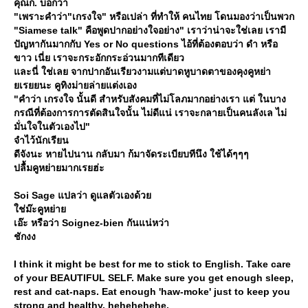
คุณก. บอกว่า
"เพราะคำว่า"เกรงใจ" หรือเปล่า ที่ทำให้ คนไทย โดนมองว่าเป็นพวก
"Siamese talk" คือพูดปากอย่างใจอย่าง" เราว่าน่าจะใช่เลย เรามี
ปัญหากันมากกับ Yes or No questions ไอ้ที่ต้องตอบว่า ดำ หรือ
ขาว เนี่ย เราจะกระอักกระอ่วนมากทีเดียว
ละนี่ ใช่เลย จากปากอันเรียวงามแต่บาดหูบาดตาของคุงคูหย่า
เรยยนะ คูทิงม่ายล่ายแต่งเอง
"คำว่า เกรงใจ นั้นดี สำหรับสังคมที่ไม่โลภมากอย่างเรา แต่ ในบาง
กรณีที่ต้องการการตัดสินใจนั้น ไม่ดีแน่ เราจะกลายเป็นคนลังเล ไม่
มั่นใจในตัวเองไป"
จำไว้นักเรียน
ดีจังนะ หายไปนาน กลับมา ก้มาจัดระเบียบทีนึง ใช้ได้ๆๆๆ
ปลื้มคูหย่ายมากเรยฮ่ะ
Soi Sage แปลว่า ดูแลตัวเองด้ว
ช่ม๊ะคูหย่า
เอ๊ะ หรือว่า Soignez-bien กันแน่หว่า
ชักงง
I think it might be best for me to stick to English. Take care
of your BEAUTIFUL SELF. Make sure you get enough sleep,
rest and cat-naps. Eat enough 'haw-moke' just to keep you
strong and healthy. hehehehehe.