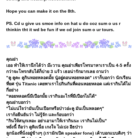
Hope you can make it on the 8th.
PS. Cd u give us smoe info on hat u do coz sum o us r
thinkin tht it wd be fun if we cd join sum o ur tours.
คุณย่า
เออ ทำให้เรานึกได้ว่า ม๊ะวาน คุณย่าเพียรโทรมาหาเราเป็น 4-5 ครั้ง
กว่าจะโทรกลับได้ก็บ่าย 3 แร้ว เธอน่ารักมากเลย ถามว่า
"คู คูคะ คูกินหอยหลอดมั้ย นู๋อยู่ดอนหอยหลอด" เราก็บอกว่า นักเรียน
ที่ยศ รุ่น Titanic เคยพาเราไปกินกันที่ดอนหอยหลอด แต่เรากินได้ไม่
กี่อย่าง
"หอยหลอดนี่มีเปือกมั้ย เรากินอะไรที่มีเปือกไม่ได้"
คุณย่าบอกว่า
"ไม่แน่ใจว่ามันเป็นเปือกหรือป่าวอ่ะคู มันเป็นหลอดๆ"
เราก้อยืนยันว่า ไม่รู้จัก และก้อบอกว่า
"กินให้สนุกเหอะ อย่าเอามาให้เรากินนะ เรากินไม่เป็น"
หยั่งนี้ ถือว่า คูทิงเนี่ย เกงใจ ไม่เปง อีธป่าว
ลูกน้องที่นั่งอยู่ข้างๆ (เรามักเปิด speaker fone) เค้าบอกแบบติงๆ ว่า