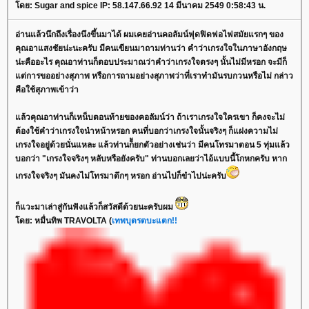
ดย: Sugar and spice IP: 58.147.66.92 14 มีนาคม 2549 0:58:43 น.
อ่านแล้วนึกถึงเรื่องนึงขึ้นมาได้ ผมเคยอ่านคอลัมน์ฟุดฟิดฟอไฟสมัยแรกๆ ของ
คุณอาแสงชัยน่ะนะครับ มีคนเขียนมาถามท่านว่า คำว่าเกรงใจในภาษาอังกฤษ
น่ะคืออะไร คุณอาท่านก็ตอบประมาณว่าคำว่าเกรงใจตรงๆ นั้นไม่มีหรอก จะมีก็
ต่การขออย่างสุภาพ หรือการถามอย่างสุภาพว่าที่เราทำมันรบกวนหรือไม่ กล่าว
คือใช้สุภาพเข้าว่า
ล้วคุณอาท่านก็เหน็บตอนท้ายของคอลัมน์ว่า ถ้าเราเกรงใจใครเขา ก็คงจะไม่
ต้องใช้คำว่าเกรงใจนำหน้าหรอก คนที่บอกว่าเกรงใจนั้นจริงๆ ก็แฝงความไม่
เกรงใจอยู่ด้วยนั่นแหละ แล้วท่านก็้ยกตัวอย่างเช่นว่า มีคนโทรมาตอน 5 ทุ่มแล้ว
บอกว่า "เกรงใจจริงๆ หลับหรือยังครับ" ท่านบอกเลยว่าไอ้แบบนี้โกหกครับ หาก
เกรงใจจริงๆ มันคงไม่โทรมาดึกๆ หรอก อ่านไปก็ขำไปน่ะครับ
ก็แวะมาเล่าสู่กันฟังแล้วก็สวัสดีด้วยนะครับผม
ดย: หมื่นทิพ TRAVOLTA (
เทพบุตรตบะแตก!!