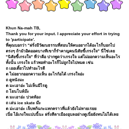
Khun Na-mah TB,
Thank you for your input. I appreciate your effort in trying
to 'participate'.
ที่คุณบอกว่า "ฝรั่งมีวัฒนธรรมที่สอนให้คนอยากได้อะไรก็บอกไป
ตรงๆ ถ้ามัวอิดออดบางทีเขาก็รำคาญคนนิสัยขี้เกรงใจ" นี่ใช่เล
"นิสัยขี้เกรงใจ" ที่ว่าคือ ปากพูดว่าเกรงใจ แต่ไม่ออกความเห็นอะไร
ทั้งนั้น เกรงใจ แร้วพอทำอะไรก็ไม่ถูกใจไปหมด เช่น
ถ เออเดี๋ยวไปทำอะไรดี
ต ไม่อยากออกความเห็น อะไรก้อได้ เกรงใจอ่ะ
ถ ดูหนังมะ
ต มะเอาอ่ะ ไม่เห็นมีไรดู
ถ โยนโบล์ม๊ะ
ต มะเอาอ่ะ ปวดท้อง
ถ เล่น ice skate ม๊ะ
ต ม่ะเอาอ่ะ เจ็บพก้นกะแทกคราวที่แล้วยังไม่หายเร
เนี่ย ไอ้เกงใจแบ่บนี้นะ ฝรั่งสีดาเมืองอุบลอย่างตูเนี่ยยังทนไม่ได้เล