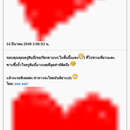
14 มีนาคม 2549 3:06:53 น.
ขอบคุณคุณครูทิมมี่(ขอเรียกตามนร.ในชั้นนี้นะคะ
) ที่ไปชวนเที่ยวนะคะ
ซาบซึ้งน้ำใจครูทิมมี่มากเลยที่อุตส่าห์คิดถึง
ล้วจะรอฟังผลค่ะ ท่าทางจะโหดมันส์ฮาแน่ๆ
ดย:
vee vee'