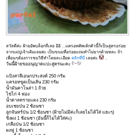
สวัสดีค่ะ ฝ้ายอัพบล็อกถี่เลย อิอิ ...แครอทคัพเค้กตัวนี้ก็เป็นสูตรอร่อ
จากแม่ปูเจ้าเดิมเลยค่ะ เป็นขนมที่อร่อยแถมทำไม่ยากด้วยหละ ถ้า
เพื่อนๆต้องการชมวิธีทำโดยละเอียด
คลิกที่นี่
เลยค่ะ
..
วันนี้ฝ้ายขออนุญาตแปะสูตรนะคะ
ป้งสาลีเอนกประสงค์ 250 กรัม
ครอทขูดเป็นเส้น 230 กรัม
น้ำมันคาโนล่า 1 ถ้ว
ไข่ไก่ 4 ฟอง
น้ำตาลทรายแดง 230 กรัม
อบเชยป่น 2 ช้อนชา
ลูกจันทร์ป่น 1/2 ช้อนชา (ฝ้ายไม่มีค่ะก็เลยไม่ได้ใส่ แฮะๆ)
ขิงผง 1 ช้อนชา (อันนี้ก็ไม่ได้ใส่ค่ะ)
เกลือป่น 1/2 ช้อนชา
ผงฟู 1 ช้อนชา