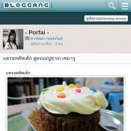
- Porfai -
ฝากข้อความหลังไมค์
ผู้ติดตามบล็อก : 8 คน
ครอทคัพเค้ก สูตรแม่ปูขาเก เซมารู
ครอทคัพเค้ก