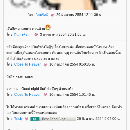
ดย:
สมรัศมี
29 มิถุนายน 2554 12:11:39 น.
เจ๊หลีเหมาเลยค่ะ ด่วนด้ว
ดย:
กิน ๆ เที่ยว ๆ
3 กรกฎาคม 2554 20:21:55 น.
สวัสดีค่ะคุณฝ้าย เป็นกำลังใจสู้ๆ เรื่องไดเอทค่ะ เมื่อก่อนตอนบุ๊งไดเอท เรื่อง
ของกินนี่อยู่กันคนละโลกเลยค่ะ ตัดหมด หุหุ ตอนนั้นใจแข็งมาก ถ้าเป็นตอนนี้คง
ทำไม่ได้แล้วอ่ะค่ะ ปล่อยเลยตามเล
ดย:
Close To Heaven
10 กรกฎาคม 2554 0:50:35 น.
มือไว กดส่งเฉยเล
จะบอกว่า Good night ฝันดีค่า จุ๊บๆ ด้วยนะค้า
ดย:
Close To Heaven
10 กรกฎาคม 2554 1:01:46 น.
ไม่ได้ทานแครอทเค้กนานเลยค่ะ เห็นแล้วอยากหม่ำ แต่ซื้อเขาก็ไม่อร่อย ต้องทำ
เอง โฮมเมดแบบนี้ถึงจะอร่อยนะคะ
ดย:
Tristy
26 สิงหาคม 2554 9:04:00 น.