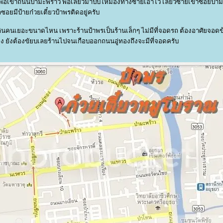
ื่อเข้าถนนป่ามะพร้าว พอเลี้ยวมาปั๊บให้มองทางซ้ายเอาไว้ เลี้ยวซ้ายเข้าซอยป่าม
ซอยมีป้ายก๋วยเตี๋ยวป้าพรติดอยู่ครับ
กินคนเยอะขนาดไหน เพราะร้านป้าพรเป็นร้านเล็กๆ ไม่มีที่จอดรถ ต้องอาศัยจอด
ง ยังต้องขัยบเลยร้านไปจนเกือบออกถนนอู่ทองถึงจะมีที่จอดครับ