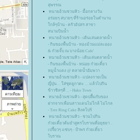
สุพรรณ
ทนายอ้วนชวนหิว - มื้อกลางวัน
อร่อยๆ สบายๆ ที่ร้านอร่อยในตำนาน
กล้ๆบ้าน - ครัวอัปสร สาขา
สนามบินน้ำ
ทนายอ้วนชวนหิว - เดินเล่นตลาดน้ำ
- กินของพื้นบ้าน - ทองม้วนแม่ละออง
& ก๋วยจั๊บ ณ บางน้อย Cafe'
ทนายอ้วนชวนหิว - เดินเล่นตลาดน้ำ
- กินของพื้นบ้าน - หน่อย ก๋วยเตี๋ยว
หมูน้ำแดง @ ตลาดน้ำอัมพวา
ทนายอ้วนชวนหิว - แปลงกายเป็น
ญี่ปุ่น ... ใส่ชุดยูกาตะ .... แล้วไปกิน
ข้าวชิลๆที่ ... - Hako Town
ทนายอ้วนชวนหิว - สุดปลื้มกับของ
ฝากจากเพื่อนสาวแดนไม่ใกล้ ไม่ไกล
- Tree Ring Cake สิงคโปร์
ทนายอ้วนชวนหิว - ชวนไปกิน
ก๋วยเตี๋ยวต้มยำสูตรโบราณที่อยุธยา ..
เปรี้ยวๆ แซ่บๆ - ป้าพร ก๋วยเตี๋ยว
บราณ