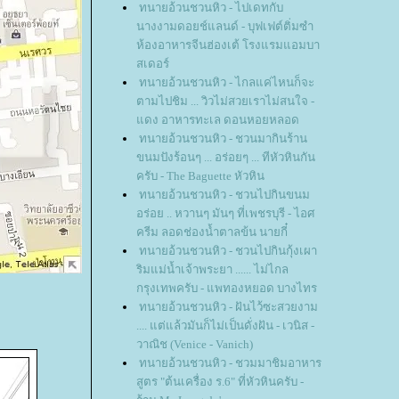
ทนายอ้วนชวนหิว - ไปเดทกับ
นางงามดอยช์แลนด์ - บุฟเฟต์ติ่มซำ
ห้องอาหารจีนฮ่องเต้ โรงแรมแอมบา
สเดอร์
ทนายอ้วนชวนหิว - ไกลแค่ไหนก็จะ
ตามไปชิม ... วิวไม่สวยเราไม่สนใจ -
ดง อาหารทะเล ดอนหอยหลอด
ทนายอ้วนชวนหิว - ชวนมากินร้าน
ขนมปังร้อนๆ ... อร่อยๆ ... ทีหัวหินกัน
ครับ - The Baguette หัวหิน
ทนายอ้วนชวนหิว - ชวนไปกินขนม
อร่อย .. หวานๆ มันๆ ที่เพชรบุรี - ไอศ
ครีม ลอดช่องน้ำตาลข้น นายกี๋
ทนายอ้วนชวนหิว - ชวนไปกินกุ้งเผา
ริมแม่น้ำเจ้าพระยา ...... ไม่ไกล
กรุงเทพครับ - แพทองหยอด บางไทร
ทนายอ้วนชวนหิว - ฝันไว้ซะสวยงาม
.... แต่แล้วมันก็ไม่เป็นดั่งฝัน - เวนิส -
วาณิช (Venice - Vanich)
ทนายอ้วนชวนหิว - ชวมมาชิมอาหาร
สูตร "ต้นเครื่อง ร.6" ที่หัวหินครับ -