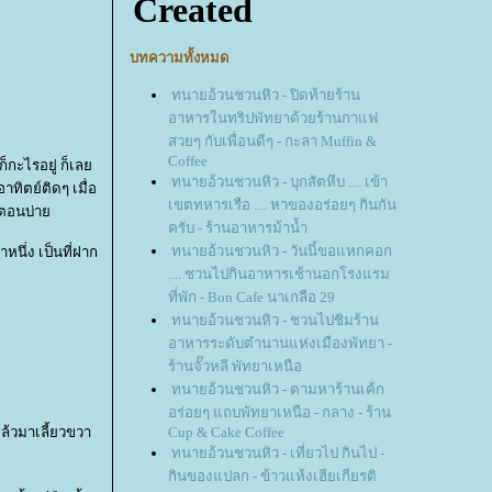
บทความทั้งหมด
ทนายอ้วนชวนหิว - ปิดท้ายร้าน
อาหารในทริปพัทยาด้วยร้านกาแฟ
สวยๆ กับเพื่อนดีๆ - กะลา Muffin &
Coffee
ก็กะไรอยู่ ก็เล
ทนายอ้วนชวนหิว - บุกสัตหีบ .... เข้า
ทิตย์ติดๆ เมื่อ
เขตทหารเรือ .... หาของอร่อยๆ กินกัน
ันตอนบ่า
ครับ - ร้านอาหารม้าน้ำ
ทนายอ้วนชวนหิว - วันนี้ขอแหกคอก
หนึ่ง เป็นที่ฝาก
.... ชวนไปกินอาหารเช้านอกโรงแรม
ที่พัก - Bon Cafe นาเกลือ 29
ทนายอ้วนชวนหิว - ชวนไปชิมร้าน
อาหารระดับตำนานแห่งเมืองพัทยา -
ร้านจั๊วหลี พัทยาเหนือ
ทนายอ้วนชวนหิว - ตามหาร้านเค้ก
อร่อยๆ แถบพัทยาเหนือ - กลาง - ร้าน
ล้วมาเลี้ยวขวา
Cup & Cake Coffee
ทนายอ้วนชวนหิว - เที่ยวไป กินไป -
กินของแปลก - ข้าวแห้งเฮียเกียรติ