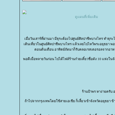
ดูแผนที่เพิ่มเติม
เมื่อวันเสาร์ที่ผ่านมา มีธุระต้องไปศูนย์ศิลปาชีพบางไทร ทำธุระไ
เดินเที่ยวในศูนย์ศิลปาชีพบางไทร แล้วเลยไปไหว้พระอยุธยา พอบ่า
ตอนต้นเดือน อาทิตย์ถัดมาก็รับคลอเรสเตอรอลจากอาหาร
พอดีเมื่อหลายวันก่อน ไปได้ไฟล์ร้านก๋วยเตี๋ยวชื่อดัง 10 แห่งใน
ร้านป้าพร หาง่ายครับ 
ถ้าไปจากกรุงเทพโดยใช้สายเอเชีย ก็เลี้ยวเข้าจังหวัดอยุธย