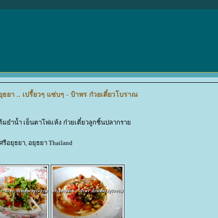
ยา .. เปรี้ยวๆ แซ่บๆ - ป้าพร ก๋วยเตี๋ยวโบราณ
ต้มยำน้ำ เย็นตาโฟแห้ง ก๋วยเตี๋ยวลูกชิ้นปลากรา
รีอยุธยา, อยุธยา Thailand