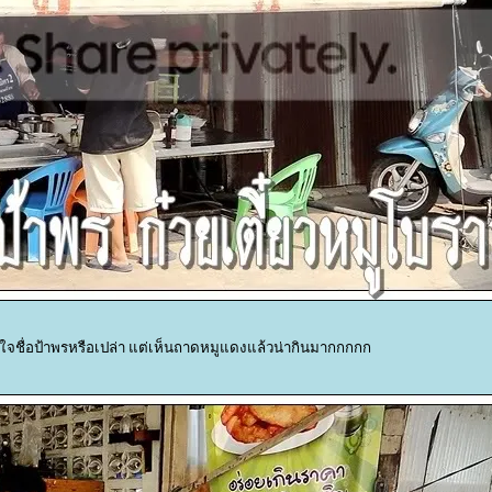
แน่ใจชื่อป้าพรหรือเปล่า แต่เห็นถาดหมูแดงแล้วน่ากินมากกกกก