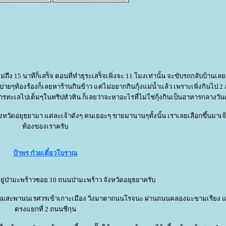
ม่ถึง 15 นาทีก็เสร็จ ตอนที่ทำธุระเสร็จเพิ่งจะ 11 โมงเท่านั้น จะขับรถกลับบ้านเลย
ยๆท้องร้องก็เลยหาร้านกินข้าว แต่ไม่อยากกินกุ้งแม่น้ำแล้ว เพราะเพิ่งกินไป 2 อา
ทะเลไปเต็มๆในทริปหัวหิน ก็เลยว่าจะหาอะไรที่ไม่ใช่กุ้งกินเป็นอาหารกลางว
จังหวัดอยุธยามา แต่ละเจ้าดังๆ คนเยอะๆ ขายมานานๆทั้งนั้น เราเลยเลือกขึ้นมาเจ้า
ท้องของเราครับ
ป้าพร ก๋วยเตี๋ยวโบราณ
อยู่ป่ามะพร้าวซอย 10 ถนนป่ามะพร้าว จังหวัดอยุธยาครับ
า ข้ามสะพานนเรศวรเข้าเกาะเมือง วิ่งมาตาถนนโรจนะ ผ่านถนนคลองมะขามเรียง แ
ตรงแยกที่ 2 ถนนชีกุน