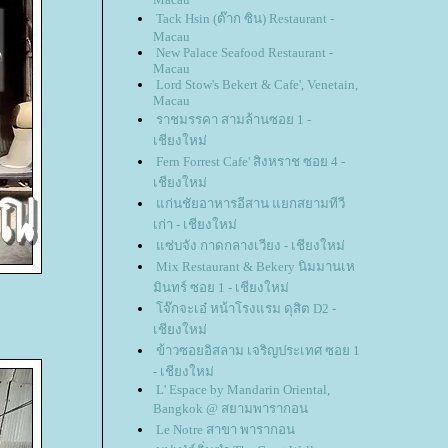
Tack Hsin (ต๊าก ซิน) Restaurant -
Macau
New Palace Seafood Restaurant -
Macau
Lord Stow's Bekert & Cafe', Venetain,
Macau
ราชมรรคา สามล้านซอย 1 -
เชียงใหม่
Fern Forrest Cafe' สิงหราช ซอย 4 -
เชียงใหม่
ก่นชัยอาหารอีสาน แยกสยามทีวี
เก่า - เชียงใหม่
ซ่บจัง กาดกลางเวียง - เชียงใหม่
Mix Restaurant & Bekery นิมมานเห
มินทร์ ซอย 1 - เชียงใหม่
จ๊กจะเอ๋ หน้าโรงแรม ดุสิต D2 -
เชียงใหม่
ข้าวซอยอิสลาม เจริญประเทศ ซอย 1
- เชียงใหม่
L' Espace by Mandarin Oriental,
Bangkok @ สยามพารากอน
Le Notre สาขา พารากอน