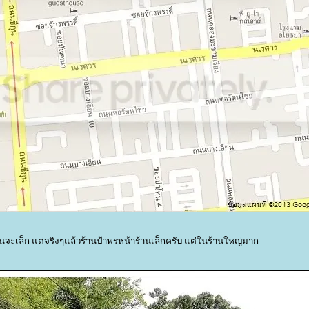
ือนจะเล็ก แต่จริงๆแล้วร้านป้าพรหน้าร้านเล็กครับ แต่ในร้านใหญ่มาก