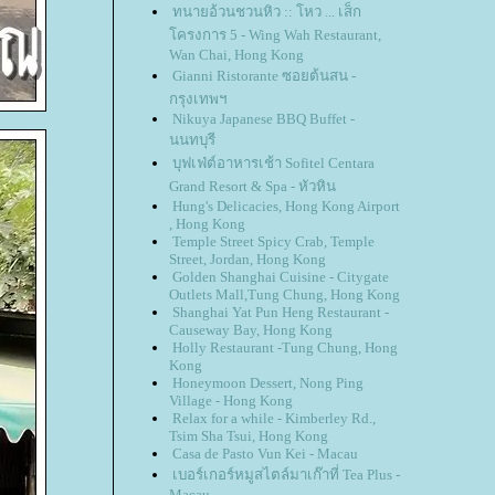
ทนายอ้วนชวนหิว :: โหว ... เส็ก
ครงการ 5 - Wing Wah Restaurant,
Wan Chai, Hong Kong
Gianni Ristorante ซอยต้นสน -
กรุงเทพฯ
Nikuya Japanese BBQ Buffet -
นนทบุรี
บุฟเฟ่ต์อาหารเช้า Sofitel Centara
Grand Resort & Spa - หัวหิน
Hung's Delicacies, Hong Kong Airport
, Hong Kong
Temple Street Spicy Crab, Temple
Street, Jordan, Hong Kong
Golden Shanghai Cuisine - Citygate
Outlets Mall,Tung Chung, Hong Kong
Shanghai Yat Pun Heng Restaurant -
Causeway Bay, Hong Kong
Holly Restaurant -Tung Chung, Hong
Kong
Honeymoon Dessert, Nong Ping
Village - Hong Kong
Relax for a while - Kimberley Rd.,
Tsim Sha Tsui, Hong Kong
Casa de Pasto Vun Kei - Macau
เบอร์เกอร์หมูสไตล์มาเก๊าที่ Tea Plus -
Macau