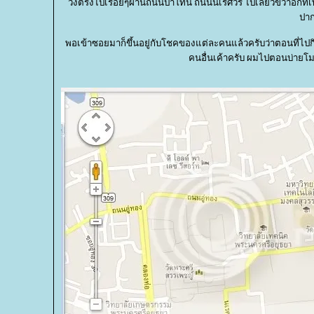
วิ่งตรงไปเรื่อยๆผ่านถนนป่าโทน ถนนนเรศวร ไปเลี้ยวขวาอีกทีเพ
ปาก
พอเข้าซอยมาก็ขึ้นอยู่กับโชคของแต่ละคนแล้วครับว่าตอนที่ไป
คนอื่นเค้าครับ ผมไปตอนบ่ายโม