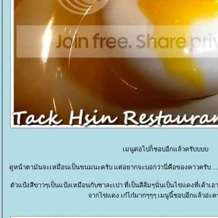
เมนูต่อไปก็ชอบอีกแล้วครับบบบ
ดูหน้าตามันจะเหมือนเป็นขนมนะครับ แต่อยากจะบอกว่านี่คือของคาวครับ ...... เอ้า
ตัวแป้งสีขาวๆเป็นแป้งเหมือนกับซาละเปา ที่เป็นสีส้มๆนั่นเป็นไข่แดงที่เค้า
จากไข่แดง เก๋ไก๋มากๆๆๆ เมนูนี้ชอบอีกแล้วอ่