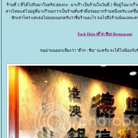
ร้านที่ 3 ที่ได้ไปกินมาในทริป ฮ่องกง - มาเก๊า เป็นร้านในวันที่ 2 ที่อยู่ในมาเก๊า
สาวไทยแต่ไปอยู่ที่มาเก๊าบอกว่าเป็นร้านติ่มซำที่อร่อยมากร้านหนึ่งครับ แ
ซักเท่าไหร่ แต่เธอไม่ยอมบอกครับว่าชื่อร้านอะไร จนไปถึงร้านนั่นแหละคร
Tack Hsin (ต๊าก ซิน) Restaurant
ขออ่านนออกเสียงว่า "ต๊าก - ซิน" นะครับ จะได้ไปพ้องกับช