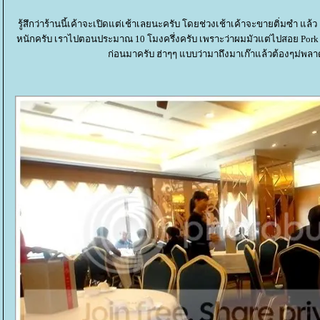
รู้สึกว่าร้านนี้เค้าจะเปิดแต่เช้าเลยนะครับ โดยช่วงเช้าเค้าจะขายติ่มซำ แล
หนักครับ เราไปตอนประมาณ 10 โมงครึ่งครับ เพราะว่าผมมัวแต่ไปสอย Pork bu
ก่อนมาครับ ฮ่าๆๆ แบบว่ามาถึงมาเก๊าแล้วต้องๆม่พลาดร้