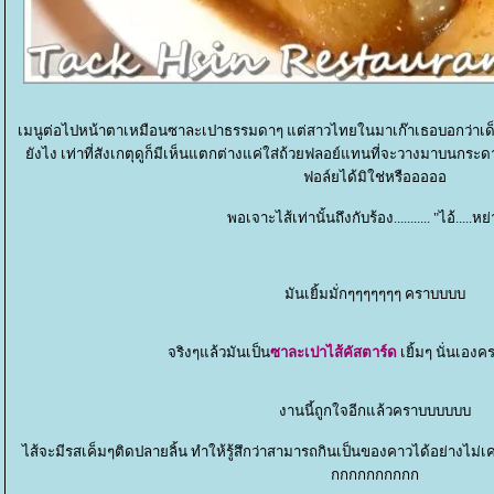
เมนูต่อไปหน้าตาเหมือนซาละเปาธรรมดาๆ แต่สาวไทยในมาเก๊าเธอบอกว่าเด็ด
ังไง เท่าที่สังเกตุดูก็มีเห็นแตกต่างแค่ใส่ถ้วยฟลอย์แทนที่จะวางมาบนกระ
ฟอล์ยได้มิใช่หรือออออ
พอเจาะไส้เท่านั้นถึงกับร้อง........... "ไอ้.....หย่า.
มันเยิ้มมั่กๆๆๆๆๆๆๆ คราบบบบ
จริงๆแล้วมันเป็น
ซาละเปาไส้คัสตาร์ด
เยิ้มๆ นั่นเอ
งานนี้ถูกใจอีกแล้วคราบบบบบบ
ไส้จะมีรสเค็มๆติดปลายลิ้น ทำให้รู้สึกว่าสามารถกินเป็นของคาวได้อย่าง
กกกกกกกกกก