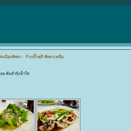
ืองพัทยา - ร้านจั๊วหลี พัทยาเหนือ
อม ต้มยำกุ้งน้ำใส