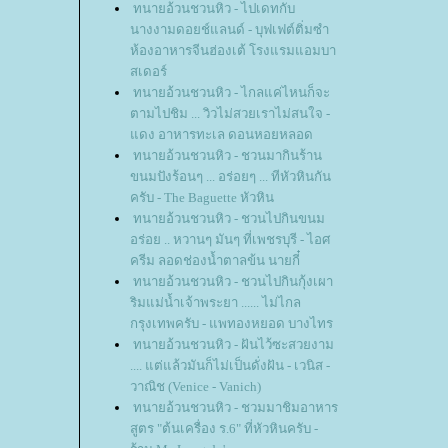
ทนายอ้วนชวนหิว - ไปเดทกับ
นางงามดอยช์แลนด์ - บุฟเฟต์ติ่มซำ
ห้องอาหารจีนฮ่องเต้ โรงแรมแอมบา
สเดอร์
ทนายอ้วนชวนหิว - ไกลแค่ไหนก็จะ
ตามไปชิม ... วิวไม่สวยเราไม่สนใจ -
ดง อาหารทะเล ดอนหอยหลอด
ทนายอ้วนชวนหิว - ชวนมากินร้าน
ขนมปังร้อนๆ ... อร่อยๆ ... ทีหัวหินกัน
ครับ - The Baguette หัวหิน
ทนายอ้วนชวนหิว - ชวนไปกินขนม
อร่อย .. หวานๆ มันๆ ที่เพชรบุรี - ไอศ
ครีม ลอดช่องน้ำตาลข้น นายกี๋
ทนายอ้วนชวนหิว - ชวนไปกินกุ้งเผา
ริมแม่น้ำเจ้าพระยา ...... ไม่ไกล
กรุงเทพครับ - แพทองหยอด บางไทร
ทนายอ้วนชวนหิว - ฝันไว้ซะสวยงาม
.... แต่แล้วมันก็ไม่เป็นดั่งฝัน - เวนิส -
วาณิช (Venice - Vanich)
ทนายอ้วนชวนหิว - ชวมมาชิมอาหาร
สูตร "ต้นเครื่อง ร.6" ที่หัวหินครับ -