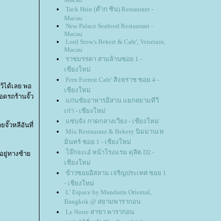
Tack Hsin (ต๊าก ซิน) Restaurant -
Macau
New Palace Seafood Restaurant -
Macau
Lord Stow's Bekert & Cafe', Venetain,
Macau
ราชมรรคา สามล้านซอย 1 -
เชียงใหม่
Fern Forrest Cafe' สิงหราช ซอย 4 -
ว้ได้เลย พอ
เชียงใหม่
อดรถร้านจั๊ว
ก่นชัยอาหารอีสาน แยกสยามทีวี
เก่า - เชียงใหม่
ซ่บจัง กาดกลางเวียง - เชียงใหม่
ั๊วหลีอันที่
Mix Restaurant & Bekery นิมมานเห
มินทร์ ซอย 1 - เชียงใหม่
จ๊กจะเอ๋ หน้าโรงแรม ดุสิต D2 -
อยู่ทางซ้า
เชียงใหม่
ข้าวซอยอิสลาม เจริญประเทศ ซอย 1
- เชียงใหม่
L' Espace by Mandarin Oriental,
Bangkok @ สยามพารากอน
Le Notre สาขา พารากอน