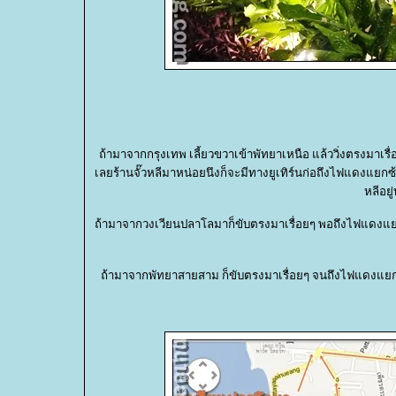
ถ้ามาจากกรุงเทพ เลี้ยวขวาเข้าพัทยาเหนือ แล้ววิ่งตรงมาเรื
เลยร้านจั๊วหลีมาหน่อยนึงก็จะมีทางยูเทิร์นก่อถึงไฟแดงแยกซ้
หลีอยู
ถ้ามาจากวงเวียนปลาโลมาก็ขับตรงมาเรื่อยๆ พอถึงไฟแดงแยกขวา
ถ้ามาจากพัทยาสายสาม ก็ขับตรงมาเรื่อยๆ จนถึงไฟแดงแยกพั