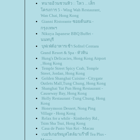
ทนายอ้วนชวนหิว :: โหว ... เส็ก
ครงการ 5 - Wing Wah Restaurant,
Wan Chai, Hong Kong
Gianni Ristorante ซอยต้นสน -
กรุงเทพฯ
Nikuya Japanese BBQ Buffet -
นนทบุรี
บุฟเฟ่ต์อาหารเช้า Sofitel Centara
Grand Resort & Spa - หัวหิน
Hung's Delicacies, Hong Kong Airport
, Hong Kong
Temple Street Spicy Crab, Temple
Street, Jordan, Hong Kong
Golden Shanghai Cuisine - Citygate
Outlets Mall,Tung Chung, Hong Kong
Shanghai Yat Pun Heng Restaurant -
Causeway Bay, Hong Kong
Holly Restaurant -Tung Chung, Hong
Kong
Honeymoon Dessert, Nong Ping
Village - Hong Kong
Relax for a while - Kimberley Rd.,
Tsim Sha Tsui, Hong Kong
Casa de Pasto Vun Kei - Macau
เบอร์เกอร์หมูสไตล์มาเก๊าที่ Tea Plus -
Macau