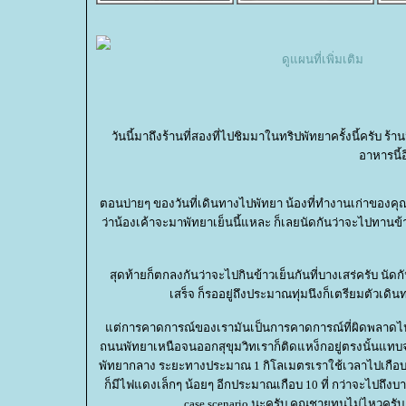
ดูแผนที่เพิ่มเติม
วันนี้มาถึงร้านที่สองที่ไปชิมมาในทริปพัทยาครั้งนี้ครับ 
อาหารนี้
ตอนบ่ายๆ ของวันที่เดินทางไปพัทยา น้องที่ทำงานเก่าของคุณ
ว่าน้องเค้าจะมาพัทยาเย็นนี้แหละ ก็เลยนัดกันว่าจะไปทาน
สุดท้ายก็ตกลงกันว่าจะไปกินข้าวเย็นกันที่บางเสร่ครับ นัด
เสร็จ ก็รออยู่ถึงประมาณทุ่มนึงก็เตรียมตัวเด
ต่การคาดการณ์ของเรามันเป็นการคาดการณ์ที่ผิดพลาดไปอ
ถนนพัทยาเหนือจนออกสุขุมวิทเราก็ติดแหง็กอยู่ตรงนั้นแทบจ
พัทยากลาง ระยะทางประมาณ 1 กิโลเมตรเราใช้เวลาไปเกือบๆ คร
ก็มีไฟแดงเล็กๆ น้อยๆ อีกประมาณเกือบ 10 ที่ กว่าจะไปถึงบางเ
case scenario นะครับ คุณชายทนไม่ไหวครับ ไ