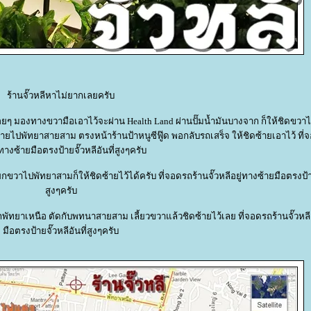
ร้านจั๊วหลีหาไม่ยากเลยครับ
่อยๆ มองทางขวามือเอาไว้จะผ่าน Health Land ผ่านปั๊มน้ำมันบางจาก ก็ให้ชิดขวาไ
ายไปพัทยาสายสาม ตรงหน้าร้านป้าหนูซีฟู๊ด พอกลับรถเสร็จ ให้ชิดซ้ายเอาไว้ ที่จ
่ทางซ้ายมือตรงป้ายจั๊วหลีอันที่สูงๆครับ
ไปพัทยาสามก็ให้ชิดซ้ายไว้ได้ครับ ที่จอดรถร้านจั๊วหลีอยู่ทางซ้ายมือตรงป้ายจ
สูงๆครับ
ทยาเหนือ ตัดกับพทนาสายสาม เลี้ยวขวาแล้วชิดซ้ายไว้เลย ที่จอดรถร้านจั๊วหลี
มือตรงป้ายจั๊วหลีอันที่สูงๆครับ