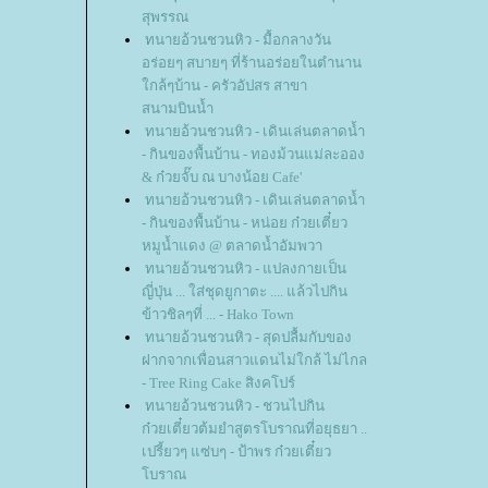
สุพรรณ
ทนายอ้วนชวนหิว - มื้อกลางวัน
อร่อยๆ สบายๆ ที่ร้านอร่อยในตำนาน
กล้ๆบ้าน - ครัวอัปสร สาขา
สนามบินน้ำ
ทนายอ้วนชวนหิว - เดินเล่นตลาดน้ำ
- กินของพื้นบ้าน - ทองม้วนแม่ละออง
& ก๋วยจั๊บ ณ บางน้อย Cafe'
ทนายอ้วนชวนหิว - เดินเล่นตลาดน้ำ
- กินของพื้นบ้าน - หน่อย ก๋วยเตี๋ยว
หมูน้ำแดง @ ตลาดน้ำอัมพวา
ทนายอ้วนชวนหิว - แปลงกายเป็น
ญี่ปุ่น ... ใส่ชุดยูกาตะ .... แล้วไปกิน
ข้าวชิลๆที่ ... - Hako Town
ทนายอ้วนชวนหิว - สุดปลื้มกับของ
ฝากจากเพื่อนสาวแดนไม่ใกล้ ไม่ไกล
- Tree Ring Cake สิงคโปร์
ทนายอ้วนชวนหิว - ชวนไปกิน
ก๋วยเตี๋ยวต้มยำสูตรโบราณที่อยุธยา ..
เปรี้ยวๆ แซ่บๆ - ป้าพร ก๋วยเตี๋ยว
บราณ