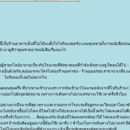
ร้านนี้เป็นร้านอาหารเย็นที่ไม่ได้จะตั้งใจไปกินเลยครับ แถมคุณชายก็อารมณ์เสียก่
อีก มาดูซิว่าคุณชายอารมณ์เสียเรื่องอะไร
ผู้ชายกไลน์มาถามเกี่ยวกับโรงแรมที่พัทยาตอนที่กำลังเดินทางอยู่ ก็ตอบโต้ไป –
ข้าวเย็นด้วยกัน ตอนแรกจะโทรไปจองร้านมหาชน – ร้านมุมอร่อย สาขานาเกลือ แต่
ไม่รับจองก็เลยไม่อยากไป
กันตอนทุ่มครึ่ง ที่ปากทางเข้าบางเสร่ เรากลับเข้ามาโรงแรมหลังจากที่ไปกินร้าน 
ินทางออกไปยังจุดนัดหมาย เพราะการเดินทางไปบางเสร่น่าจะใช้เวลาครึ่งชั่วโมง
ย่างมากถึงมากที่สุด เพราะแค่เราออกจากโรงแรมที่อยู่ตรงวงเวียนปลาโลมาข
ะไม่ขยับเขยื้อนไปไหน มีไหลไปบ้างก็นับระยะทางได้เป็นนิ้วครับ ไฟแดงต่อไปค
ึ่งชั่วโมงกว่าๆ ...... คิดดูนะครับ มันยังมีไฟแดงตรงพัทยาใต้ ไฟแดงเข้าจอมเท
สร่ ถ้ารถยังติดอยู่อย่งางนี้ต้องใช้เวลาถึง 3 ชั่วโมงในการเดินทางไปบางเสร่ นี่ค
ลน์ไปบอกเลิกนัดน้องที่ทำงานเก่า แล้วเลี้ยวกลับรถตรงพัทยากลางทันที .....