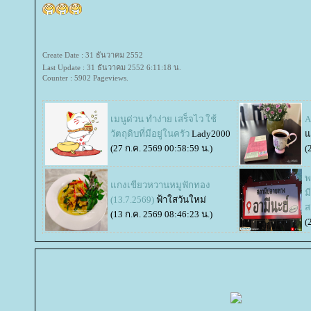
Create Date : 31 ธันวาคม 2552
Last Update : 31 ธันวาคม 2552 6:11:18 น.
Counter : 5902 Pageviews.
เมนูด่วน ทำง่าย เสร็จไว ใช้
A
วัตถุดิบที่มีอยู่ในครัว
Lady2000
ก
(27 ก.ค. 2569 00:58:59 น.)
(
พ
กงเขียวหวานหมูฟักทอง
ม
(13.7.2569)
ฟ้าใสวันใหม่
ส
(13 ก.ค. 2569 08:46:23 น.)
(