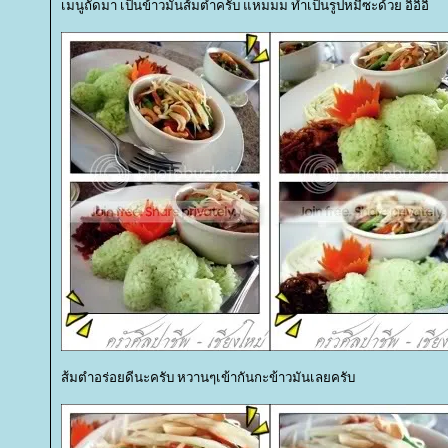
เมนูถัดมา เป็นข้าวมันส้มตำครับ แหมมม ทำเป็นรูปหมีซะด้วย อิอิอิ
ส้มตำอร่อยดีนะครับ หวานๆเข้ากันกะข้าวมันเลยครับ