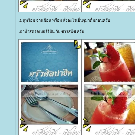
เมนูพร้อม จานช้อน พร้อม สั่งอะไรเย็นๆมาดื่มก่อนครับ
เอาน้ำสตรอเบอร์รี่ปั่น กับ ชารสพีช ครับ