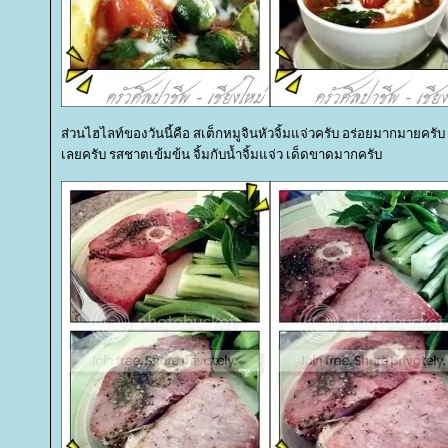
ส่วนไฮไลท์ของวันนี้คือ สเต็กหมูจินหัวจิ้มแจ่วครับ อร่อยมากมายครับ
เลยครับ รสชาตเข้มข้น จิ้มกับน้ำจิ้มแจ่ว เด็ดขาดมากครับ