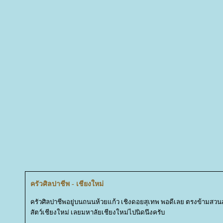
ครัวศิลปาชีพ - เชียงใหม่
ครัวศิลปาชีพอยู่บนถนนห้วยแก้ว เชิงดอยสุเทพ พอดีเลย ตรงข้ามสวน
สัตว์เชียงใหม่ เลยมหาลัยเชียงใหม่ไปนิดนึงครับ