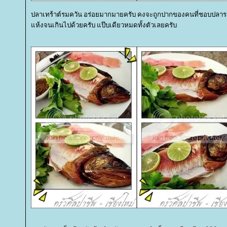
ปลาเทร้าต์รมควัน อร่อยมากมายครับ คงจะถูกปากของคนที่ชอบปลารม
ห้งจนเกินไปด้วยครับ แป๊บเดียวหมดทั้งตัวเลยครับ