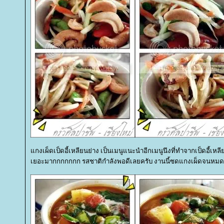
กงเผ็ดเป็ดอี้เหลียนย่าง เป็นเมนูแนะนำอีกเมนูนึงที่ทำจากเป็ดอี้เห
เยอะมากกกกกกก รสชาติกำลังพอดีเลยครับ งานนี้ซดแกงเผ็ดจนหมดถ้ว