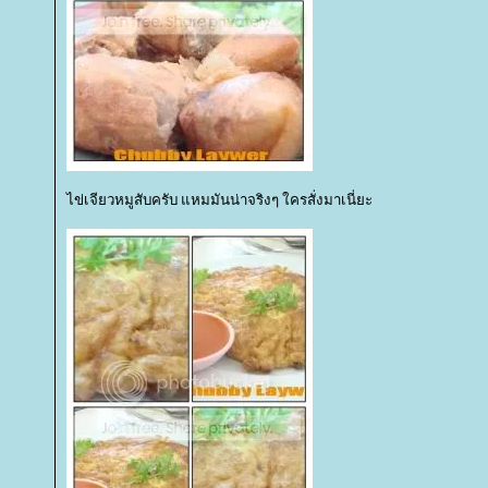
ไข่เจียวหมูสับครับ แหมมันน่าจริงๆ ใครสั่งมาเนี่ยะ