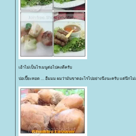
เอ้าไม่เป็นไรเมนูต่อไปคงดีครับ
ปอเปี๊ยะทอด .... อืมมม ผมว่ามันขาดอะไรไปอย่างนึงนะครับ แต่นึกไม