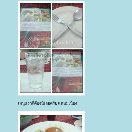
เมนูแรกก็ต้องนี่เลยครับ แหนมเนือง