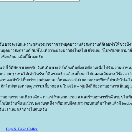
ครับ อาจจะเป็นเพราะผลพวงมาจากการหยุดยาวๆหลังสงกรานต์ก็เลยทำให้ช่วงนี้ง
ยุดยาวสงกรานต์ กับที่ไปเที่ยวระยองมาก็ยังโพสไม่เสร็จเลย ก็ไปทริปพัทยามาอีก
เพิ่งกลับมาเมื่อกี๊นี้เองครับ
ไว้ที่พัทยาเลยครับ วันที่เดินทางไปก็ต้องตื่นตั้งแต่ตีสามเพื่อไปร่วมงานบ
อกจากกรุงเทพไม่เท่าไหร่รถก็ติดซะแร้ว แล้วรถก็เยอะไปตลอดเส้นทาง ใช้เวลา 3 
ะเอาของเข้าไปเก็บกว่าจะกลับออกมาก็หมดเวลาไปเยอะมองนาฬิกาก็ปาเข้าไป 4 โมง
้กใหม่ๆลองทานดู เพราะเดี๋ยวตอน 6 โมงเย็น – ทุ่มนึงก็ต้องทานอาหารเย็นอยู่แ
วมร้านอาหารจานเดียว เค้ก – กาแฟ ร้านอาหารทะเล และร้านอาหารวิวดี สวยๆ ในพ
้ก็เป็นร้านที่แนะนำของเวบๆหนึ่ง พร้อมกับมีคนตามรอบคนที่มาโพสแล้วมี feedback
รับ เราเลยคลำทางไปกันครับ
Cup & Cake Coffee