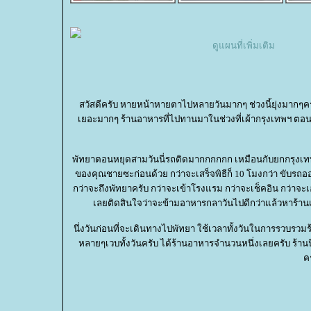
ดูแผนที่เพิ่มเติม
สวัสดีครับ หายหน้าหายตาไปหลายวันมากๆ ช่วงนี้ยุ่งมากๆ
เยอะมากๆ ร้านอาหารที่ไปทานมาในช่วงที่เผ้ากรุงเทพฯ ตอนห
พัทยาตอนหยุดสามวันนี่รถติดมากกกกกก เหมือนกับยกกรุงเทพไป
ของคุณชายซะก่อนด้วย กว่าจะเสร็จพิธีก็ 10 โมงกว่า ขับรถอ
กว่าจะถึงพัทยาครับ กว่าจะเข้าโรงแรม กว่าจะเช็คอิน กว่าจ
เลยติดสินใจว่าจะข้ามอาหารกลาวันไปดีกว่าแล้วหาร้านเค
นึ่งวันก่อนที่จะเดินทางไปพัทยา ใช้เวลาทั้งวันในการรวบร
หลายๆเวบทั้งวันครับ ได้ร้านอาหารจำนวนหนึ่งเลยครับ ร้านนี
ค