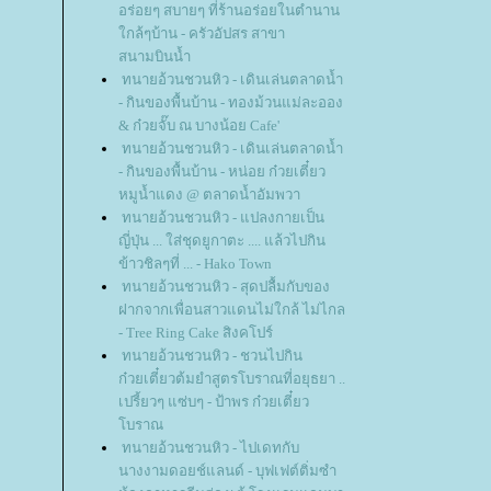
อร่อยๆ สบายๆ ที่ร้านอร่อยในตำนาน
กล้ๆบ้าน - ครัวอัปสร สาขา
สนามบินน้ำ
ทนายอ้วนชวนหิว - เดินเล่นตลาดน้ำ
- กินของพื้นบ้าน - ทองม้วนแม่ละออง
& ก๋วยจั๊บ ณ บางน้อย Cafe'
ทนายอ้วนชวนหิว - เดินเล่นตลาดน้ำ
- กินของพื้นบ้าน - หน่อย ก๋วยเตี๋ยว
หมูน้ำแดง @ ตลาดน้ำอัมพวา
ทนายอ้วนชวนหิว - แปลงกายเป็น
ญี่ปุ่น ... ใส่ชุดยูกาตะ .... แล้วไปกิน
ข้าวชิลๆที่ ... - Hako Town
ทนายอ้วนชวนหิว - สุดปลื้มกับของ
ฝากจากเพื่อนสาวแดนไม่ใกล้ ไม่ไกล
- Tree Ring Cake สิงคโปร์
ทนายอ้วนชวนหิว - ชวนไปกิน
ก๋วยเตี๋ยวต้มยำสูตรโบราณที่อยุธยา ..
เปรี้ยวๆ แซ่บๆ - ป้าพร ก๋วยเตี๋ยว
บราณ
ทนายอ้วนชวนหิว - ไปเดทกับ
นางงามดอยช์แลนด์ - บุฟเฟต์ติ่มซำ