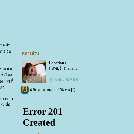
านเข้า
 3 วัน
ทนายอ้วน
Location :
นนทบุรี Thailand
วชหลานชา
ชั่วโมง
[ดู Profile ทั้งหมด]
กว่า ก็
ล้ว
ผู้ติดตามบล็อก : 158 คน [
?
]
ัทยาจาก
 ที่ดี