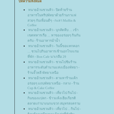
บทความทั้งหมด
ทนายอ้วนชวนหิว - ปิดท้ายร้าน
อาหารในทริปพัทยาด้วยร้านกาแฟ
สวยๆ กับเพื่อนดีๆ - กะลา Muffin &
Coffee
ทนายอ้วนชวนหิว - บุกสัตหีบ .... เข้า
เขตทหารเรือ .... หาของอร่อยๆ กินกัน
ครับ - ร้านอาหารม้าน้ำ
ทนายอ้วนชวนหิว - วันนี้ขอแหกคอก
.... ชวนไปกินอาหารเช้านอกโรงแรม
ที่พัก - Bon Cafe นาเกลือ 29
ทนายอ้วนชวนหิว - ชวนไปชิมร้าน
อาหารระดับตำนานแห่งเมืองพัทยา -
ร้านจั๊วหลี พัทยาเหนือ
ทนายอ้วนชวนหิว - ตามหาร้านเค้ก
อร่อยๆ แถบพัทยาเหนือ - กลาง - ร้าน
Cup & Cake Coffee
ทนายอ้วนชวนหิว - เที่ยวไป กินไป -
กินของแปลก - ข้าวแห้งเฮียเกียรติ
ตลาดเก่าบางนกแขวก สมุทรสงคราม
ทนายอ้วนชวนหิว - เที่ยวไป ... กินไป -