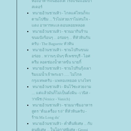
ห้องอาหารจีนฮ่องเต้ โรงแรมแอมบา
สเดอร์
ทนายอ้วนชวนหิว - ไกลแค่ไหนก็จะ
ตามไปชิม ... วิวไม่สวยเราไม่สนใจ -
ดง อาหารทะเล ดอนหอยหลอด
ทนายอ้วนชวนหิว - ชวนมากินร้าน
ขนมปังร้อนๆ ... อร่อยๆ ... ทีหัวหินกัน
ครับ - The Baguette หัวหิน
ทนายอ้วนชวนหิว - ชวนไปกินขนม
อร่อย .. หวานๆ มันๆ ที่เพชรบุรี - ไอศ
ครีม ลอดช่องน้ำตาลข้น นายกี๋
ทนายอ้วนชวนหิว - ชวนไปกินกุ้งเผา
ริมแม่น้ำเจ้าพระยา ...... ไม่ไกล
กรุงเทพครับ - แพทองหยอด บางไทร
ทนายอ้วนชวนหิว - ฝันไว้ซะสวยงาม
.... แต่แล้วมันก็ไม่เป็นดั่งฝัน - เวนิส -
วาณิช (Venice - Vanich)
ทนายอ้วนชวนหิว - ชวมมาชิมอาหาร
สูตร "ต้นเครื่อง ร.6" ที่หัวหินครับ -
ร้าน Ma Long du'
ทนายอ้วนชวนหิว - ค่ำคืนพิเศษ ... กับ
คนพิเศษ ... ในโอกาสพิเศษ - Grossi