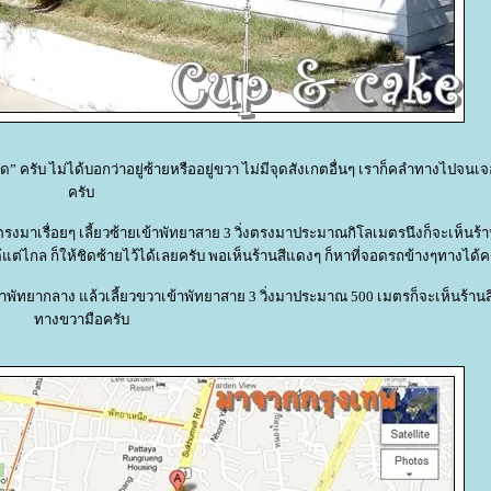
ซีฟู๊ด” ครับ ไม่ได้บอกว่าอยู่ซ้ายหรืออยู่ขวา ไม่มีจุดสังเกตอื่นๆ เราก็คลำทางไปจนเ
ครับ
งตรงมาเรื่อยๆ เลี้ยวซ้ายเข้าพัทยาสาย 3 วิ่งตรงมาประมาณกิโลเมตรนึงก็จะเห็นร้
นได้แต่ไกล ก็ให้ชิดซ้ายไว้ได้เลยครับ พอเห็นร้านสีแดงๆ ก็หาที่จอดรถข้างๆทางได้ค
าพัทยากลาง แล้วเลี้ยวขวาเข้าพัทยาสาย 3 วิ่งมาประมาณ 500 เมตรก็จะเห็นร้านสี
ทางขวามือครับ