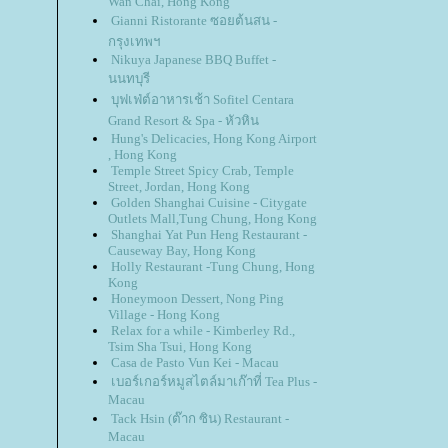
Wan Chai, Hong Kong
Gianni Ristorante ซอยต้นสน -
กรุงเทพฯ
Nikuya Japanese BBQ Buffet -
นนทบุรี
บุฟเฟ่ต์อาหารเช้า Sofitel Centara
Grand Resort & Spa - หัวหิน
Hung's Delicacies, Hong Kong Airport
, Hong Kong
Temple Street Spicy Crab, Temple
Street, Jordan, Hong Kong
Golden Shanghai Cuisine - Citygate
Outlets Mall,Tung Chung, Hong Kong
Shanghai Yat Pun Heng Restaurant -
Causeway Bay, Hong Kong
Holly Restaurant -Tung Chung, Hong
Kong
Honeymoon Dessert, Nong Ping
Village - Hong Kong
Relax for a while - Kimberley Rd.,
Tsim Sha Tsui, Hong Kong
Casa de Pasto Vun Kei - Macau
เบอร์เกอร์หมูสไตล์มาเก๊าที่ Tea Plus -
Macau
Tack Hsin (ต๊าก ซิน) Restaurant -
Macau